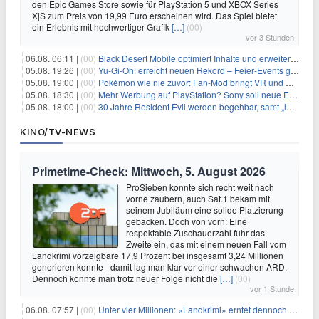
den Epic Games Store sowie für PlayStation 5 und XBOX Series
X|S zum Preis von 19,99 Euro erscheinen wird. Das Spiel bietet
ein Erlebnis mit hochwertiger Grafik
[…]
(00)
vor 3 Stunden
06.08. 06:11 |
(00)
Black Desert Mobile optimiert Inhalte und erweitert Treasure Access
05.08. 19:26 |
(00)
Yu‑Gi‑Oh! erreicht neuen Rekord – Feier‑Events gestartet
05.08. 19:00 |
(00)
Pokémon wie nie zuvor: Fan-Mod bringt VR und Ego-Perspektive nach Kanto
05.08. 18:30 |
(00)
Mehr Werbung auf PlayStation? Sony soll neue Einnahmequellen prüfen
05.08. 18:00 |
(00)
30 Jahre Resident Evil werden begehbar, samt „lebensgroßem Leon“
KINO/TV-NEWS
Primetime-Check: Mittwoch, 5. August 2026
ProSieben konnte sich recht weit nach
vorne zaubern, auch Sat.1 bekam mit
seinem Jubiläum eine solide Platzierung
gebacken. Doch von vorn: Eine
respektable Zuschauerzahl fuhr das
Zweite ein, das mit einem neuen Fall vom
Landkrimi vorzeigbare 17,9 Prozent bei insgesamt 3,24 Millionen
generieren konnte - damit lag man klar vor einer schwachen ARD.
Dennoch konnte man trotz neuer Folge nicht die
[…]
(00)
vor 1 Stunde
06.08. 07:57 |
(00)
Unter vier Millionen: «Landkrimi» erntet dennoch Primetime-Führung