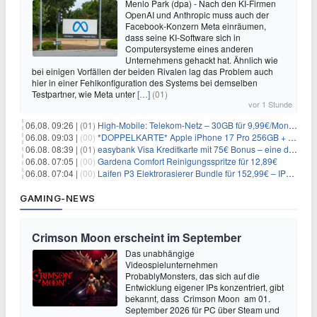
Menlo Park (dpa) - Nach den KI-Firmen
OpenAI und Anthropic muss auch der
Facebook-Konzern Meta einräumen,
dass seine KI-Software sich in
Computersysteme eines anderen
Unternehmens gehackt hat. Ähnlich wie
bei einigen Vorfällen der beiden Rivalen lag das Problem auch
hier in einer Fehlkonfiguration des Systems bei demselben
Testpartner, wie Meta unter
[…]
(01)
vor 1 Stunde
06.08. 09:26 |
(01)
High-Mobile: Telekom-Netz – 30GB für 9,99€/Monat / 80GB für 12,49€/Monat / 100GB für 19,99€/Monat (auch mtl. kündbar)
06.08. 09:03 |
(00)
*DOPPELKARTE* Apple iPhone 17 Pro 256GB + 80€ Online Bonus + 50GB 5G + Alles-Flat im Telekom-Netz für 44,94€/Monat – eff. 4,40€/Monat
06.08. 08:39 |
(01)
easybank Visa Kreditkarte mit 75€ Bonus – eine der besten Kreditkarten
06.08. 07:05 |
(00)
Gardena Comfort Reinigungsspritze für 12,89€
06.08. 07:04 |
(00)
Laifen P3 Elektrorasierer Bundle für 152,99€ – IPX7, 2×12.000 Schnitte/min, USB-C, 0,055mm Scherfolie
GAMING-NEWS
Crimson Moon erscheint im September
Das unabhängige
Videospielunternehmen
ProbablyMonsters, das sich auf die
Entwicklung eigener IPs konzentriert, gibt
bekannt, dass Crimson Moon am 01.
September 2026 für PC über Steam und