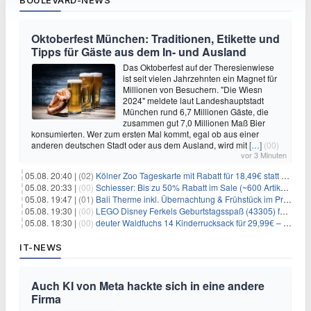
Oktoberfest München: Traditionen, Etikette und
Tipps für Gäste aus dem In- und Ausland
Das Oktoberfest auf der Theresienwiese
ist seit vielen Jahrzehnten ein Magnet für
Millionen von Besuchern. "Die Wiesn
2024" meldete laut Landeshauptstadt
München rund 6,7 Millionen Gäste, die
zusammen gut 7,0 Millionen Maß Bier
konsumierten. Wer zum ersten Mal kommt, egal ob aus einer
anderen deutschen Stadt oder aus dem Ausland, wird mit
[…]
(00)
vor 3 Minuten
05.08. 20:40 |
(02)
Kölner Zoo Tageskarte mit Rabatt für 18,49€ statt 29,50€ – einlösbar bis Dezember
05.08. 20:33 |
(00)
Schiesser: Bis zu 50% Rabatt im Sale (~600 Artikel zur Auswahl)
05.08. 19:47 |
(01)
Bali Therme inkl. Übernachtung & Frühstück im Premium Hotel (Bad Oeynhausen) ab 89€ p.P.
05.08. 19:30 |
(00)
LEGO Disney Ferkels Geburtstagsspaß (43305) für 29,10€
05.08. 18:30 |
(00)
deuter Waldfuchs 14 Kinderrucksack für 29,99€ – Amber-maple
IT-NEWS
Auch KI von Meta hackte sich in eine andere
Firma