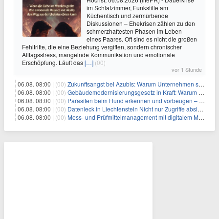
im Schlafzimmer, Funkstille am
Küchentisch und zermürbende
Diskussionen – Ehekrisen zählen zu den
schmerzhaftesten Phasen im Leben
eines Paares. Oft sind es nicht die großen
Fehltritte, die eine Beziehung vergiften, sondern chronischer
Alltagsstress, mangelnde Kommunikation und emotionale
Erschöpfung. Läuft das
[…]
(00)
vor 1 Stunde
06.08. 08:00 |
(00)
Zukunftsangst bei Azubis: Warum Unternehmen schnelle Erfolgserlebnisse ermöglichen sollten
06.08. 08:00 |
(00)
Gebäudemodernisierungsgesetz in Kraft: Warum in Hamburg trotzdem eigene Regeln gelten
06.08. 08:00 |
(00)
Parasiten beim Hund erkennen und vorbeugen – Die wichtigsten Tipps
06.08. 08:00 |
(00)
Datenleck in Liechtenstein Nicht nur Zugriffe absichern, sondern sensible Daten selbst schützen
06.08. 08:00 |
(00)
Mess- und Prüfmittelmanagement mit digitalem Management im Griff