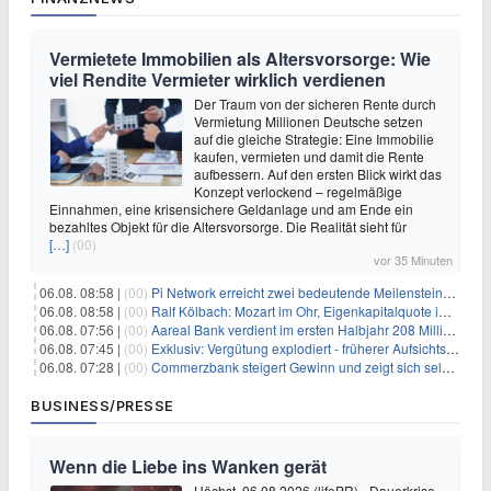
Vermietete Immobilien als Altersvorsorge: Wie
viel Rendite Vermieter wirklich verdienen
Der Traum von der sicheren Rente durch
Vermietung Millionen Deutsche setzen
auf die gleiche Strategie: Eine Immobilie
kaufen, vermieten und damit die Rente
aufbessern. Auf den ersten Blick wirkt das
Konzept verlockend – regelmäßige
Einnahmen, eine krisensichere Geldanlage und am Ende ein
bezahltes Objekt für die Altersvorsorge. Die Realität sieht für
[…]
(00)
vor 35 Minuten
06.08. 08:58 |
(00)
Pi Network erreicht zwei bedeutende Meilensteine in einer Rallye
06.08. 08:58 |
(00)
Ralf Kölbach: Mozart im Ohr, Eigenkapitalquote im Blick - wie dieser Denker die Westerwald Bank führt
06.08. 07:56 |
(00)
Aareal Bank verdient im ersten Halbjahr 208 Millionen Euro
06.08. 07:45 |
(00)
Exklusiv: Vergütung explodiert - früherer Aufsichtsratschef gibt aus Protest Ehrentitel ab
06.08. 07:28 |
(00)
Commerzbank steigert Gewinn und zeigt sich selbstbewusst gegenüber Unicredit
BUSINESS/PRESSE
Wenn die Liebe ins Wanken gerät
Höchst, 06.08.2026 (lifePR) - Dauerkrise