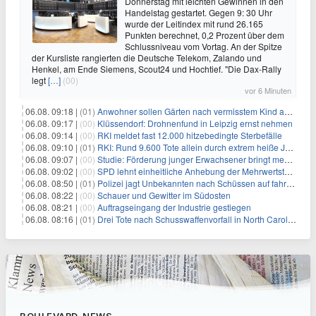
Donnerstag mit leichten Gewinnen in den
Handelstag gestartet. Gegen 9: 30 Uhr
wurde der Leitindex mit rund 26.165
Punkten berechnet, 0,2 Prozent über dem
Schlussniveau vom Vortag. An der Spitze
der Kursliste rangierten die Deutsche Telekom, Zalando und
Henkel, am Ende Siemens, Scout24 und Hochtief. "Die Dax-Rally
legt
[…]
(00)
vor 6 Minuten
06.08. 09:18 |
(01)
Anwohner sollen Gärten nach vermisstem Kind absuchen
06.08. 09:17 |
(00)
Klüssendorf: Drohnenfund in Leipzig ernst nehmen
06.08. 09:14 |
(00)
RKI meldet fast 12.000 hitzebedingte Sterbefälle
06.08. 09:10 |
(01)
RKI: Rund 9.600 Tote allein durch extrem heiße Juni-Woche
06.08. 09:07 |
(00)
Studie: Förderung junger Erwachsener bringt mehr als bei Älteren
06.08. 09:02 |
(00)
SPD lehnt einheitliche Anhebung der Mehrwertsteuer ab
06.08. 08:50 |
(01)
Polizei jagt Unbekannten nach Schüssen auf fahrendes Auto
06.08. 08:22 |
(00)
Schauer und Gewitter im Südosten
06.08. 08:21 |
(00)
Auftragseingang der Industrie gestiegen
06.08. 08:16 |
(01)
Drei Tote nach Schusswaffenvorfall in North Carolina
BOULEVARD-NEWS