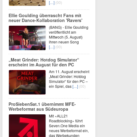
[…]
(00)
Ellie Goulding überrascht Fans mit
neuer Dance-Kollaboration 'Ravers'
(BANG) - Ellie Goulding
veröffentlicht am
Mittwoch (5. August)
ihren neuen Song
[…]
(00)
„Meat Grinder: Hotdog Simulator“
erscheint im August für den PC
Am 11. August erscheint
„Meat Grinder: Hotdog
Simulator“ für den PC –
ein Spiel, das
[…]
(00)
ProSiebenSat.1 übernimmt MFE-
Werbeformat aus Südeuropa
Mit «ALL21
Roadblocking» führt
Seven.One Media ein
neues Werbeformat ein,
das Werbekunden