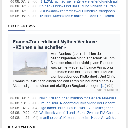
06.08. 07:47 |
(00)
RTLZWEI schlägt seine Zelte weiter erfolgreich auf
06.08. 07:38 |
(00)
Kölner «Tatort» führt Ballauf und Schenk ins Prepper-Milieu
06.08. 07:00 |
(00)
«Glücksrad» kehrt mit zwei Primetime-Ausgaben zurück
06.08. 06:38 |
(00)
15 Nachwuchstalente hoffen auf den Deutschen Radiopreis
SPORT-NEWS
Frauen-Tour erklimmt Mythos Ventoux:
«Können alles schaffen»
Mont Ventoux (dpa) - Inmitten der
beängstigenden Mondlandschaft fiel Tom
Simpson einst ohnmächtig vom Rad und
wachte nie wieder auf. Lance Armstrong
und Marco Pantani lieferten sich hier ein
atemberaubendes Kletterduell. Und Chris
Froome musste nach einem spektakulären Malheur mit einem TV-
Motorrad gar mal einen unfreiwilligen Berglauf einlegen.
[…]
(01)
vor 24 Minuten
06.08. 08:01 |
(00)
Nach Krisenrunde: Infantino mit Generalsekretär im Stadion
05.08. 18:08 |
(03)
Frauen-Tour: Niedermaier nun Vierte der Gesamtwertung
05.08. 14:12 |
(04)
Figo fordert Infantinos Rücktritt: «Er sollte gehen. Jetzt»
05.08. 12:33 |
(03)
Wellbrock verblüfft und träumt: Zweites EM-Gold in Paris
05.08. 11:56 |
(04)
Infantino beruft Krisenrunde ein - Neue Vorwürfe gegen FIFA
FINANZNEWS