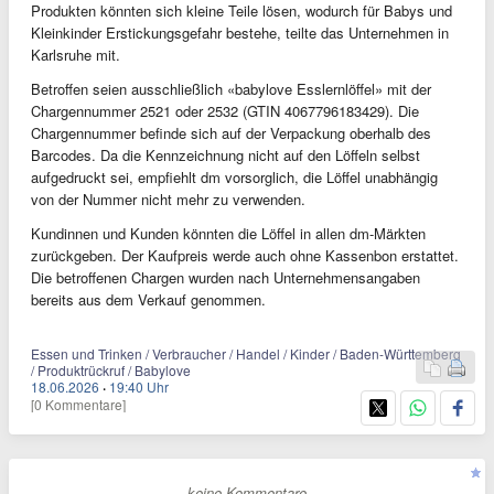
Produkten könnten sich kleine Teile lösen, wodurch für Babys und
Kleinkinder Erstickungsgefahr bestehe, teilte das Unternehmen in
Karlsruhe mit.
Betroffen seien ausschließlich «babylove Esslernlöffel» mit der
Chargennummer 2521 oder 2532 (GTIN 4067796183429). Die
Chargennummer befinde sich auf der Verpackung oberhalb des
Barcodes. Da die Kennzeichnung nicht auf den Löffeln selbst
aufgedruckt sei, empfiehlt dm vorsorglich, die Löffel unabhängig
von der Nummer nicht mehr zu verwenden.
Kundinnen und Kunden könnten die Löffel in allen dm-Märkten
zurückgeben. Der Kaufpreis werde auch ohne Kassenbon erstattet.
Die betroffenen Chargen wurden nach Unternehmensangaben
bereits aus dem Verkauf genommen.
Essen und Trinken / Verbraucher / Handel / Kinder / Baden-Württemberg
/ Produktrückruf / Babylove
18.06.2026
·
19:40 Uhr
[0 Kommentare]
- keine Kommentare -