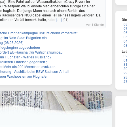
pa) - Eine Fahrt auf der Wasserattraktion «Crazy River» im
 Freizeitpark Walibi endete Medienberichten zufolge für einen
 tragisch: Der junge Mann hat nach einem Bericht des
 Radiosenders NOS dabei einen Teil seines Fingers verloren. Da
eiter den Vorfall bemerkt hatte, habe
[…]
(01)
Di
0
vor 1 Stunde
0
0
sische Drohnenkampagne unzureichend vorbereitet
0
gt im Nato-Staat Bulgarien ein
0
g (08.08.2026)
0
Kriegsbeginn abgeschoben
Let
fordert EU-Haushalt für Wirtschaftsumbau
0
 am Flughafen - War es Russland?
0
rollieren Einreisen gegenseitig
3
: Mehr als 200 Menschen evakuiert
3
herung - Austritte beim BSW Sachsen-Anhalt
2
Neuer Wachposten am Flughafen
2
2