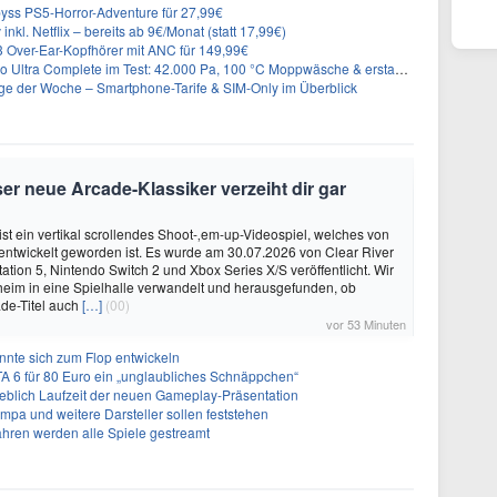
yss PS5-Horror-Adventure für 27,99€
inkl. Netflix – bereits ab 9€/Monat (statt 17,99€)
Over-Ear-Kopfhörer mit ANC für 149,99€
plete im Test: 42.000 Pa, 100 °C Moppwäsche & erstaunlich viel Technik in nur 8,9 cm Höhe
ge der Woche – Smartphone-Tarife & SIM-Only im Überblick
er neue Arcade-Klassiker verzeiht dir gar
ist ein vertikal scrollendes Shoot-‚em-up-Videospiel, welches von
. entwickelt geworden ist. Es wurde am 30.07.2026 von Clear River
ation 5, Nintendo Switch 2 und Xbox Series X/S veröffentlicht. Wir
eim in eine Spielhalle verwandelt und herausgefunden, ob
de-Titel auch
[…]
(00)
vor 53 Minuten
önnte sich zum Flop entwickeln
A 6 für 80 Euro ein „unglaubliches Schnäppchen“
geblich Laufzeit der neuen Gameplay-Präsentation
Impa und weitere Darsteller sollen feststehen
ahren werden alle Spiele gestreamt