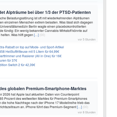
et Alpträume bei über 1/3 der PTSD-Patienten
sche Belastungsstörung ist oft mit wiederkehrenden Alpträumen
den einzelnen Menschen extrem belasten. Was lässt sich dagegen
 Universitätsmedizin Berlin wagte einen placebokontrollierten
e fündig: Ein wenig bekannter Cannabis-Wirkstoff könnte auf
helfen. Was hilft gegen
[…]
(00)
vor 5 Stunden
ra-Rabatt on top auf Mode- und Sport-Artikel
8 Heißluftfritteuse mit 5 Litern für 64,99€
 Barttrimmer und Rasierer (All in One) für 16€
uren für 37€
dition Switch 2 für 42,39€
 des globalen Premium-Smartphone-Marktes
hr 2026 hat Apple laut aktuellen Daten von Counterpoint
 65 Prozent des weltweiten Marktes für Premium-Smartphones
em die hohe Nachfrage nach der iPhone 17 Modellreihe trieb das
ichtszeitraum an. iPhone führt das Premium-Segment
[…]
(00)
vor 8 Stunden