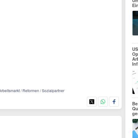
Um
Ei
US
Op
Ar
In
/ Arbeitsmarkt / Reformen / Sozialpartner
Be
Qu
ge