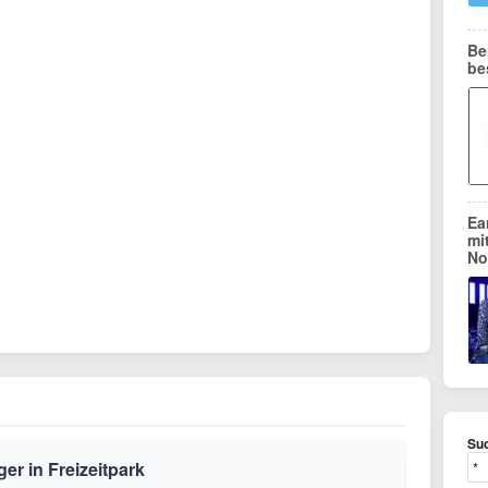
Be
be
Ea
mi
No
Suc
ger in Freizeitpark