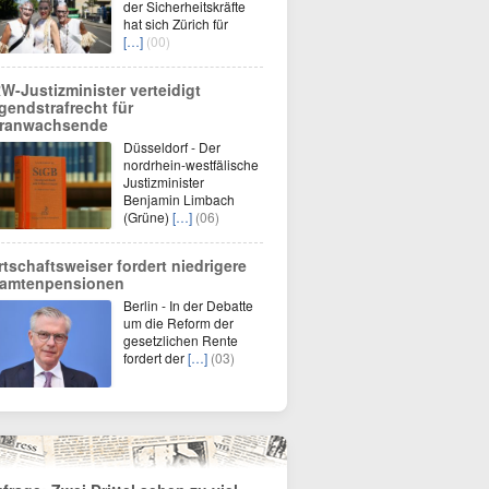
der Sicherheitskräfte
hat sich Zürich für
[…]
(00)
W-Justizminister verteidigt
gendstrafrecht für
ranwachsende
Düsseldorf - Der
nordrhein-westfälische
Justizminister
Benjamin Limbach
(Grüne)
[…]
(06)
rtschaftsweiser fordert niedrigere
amtenpensionen
Berlin - In der Debatte
um die Reform der
gesetzlichen Rente
fordert der
[…]
(03)