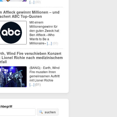
[…]
(00)
n Affleck gewinnt Millionen – und
schert ABC Top-Quoten
Mit einem
Millionengewinn für
den guten Zweck hat
Ben Affleck «Who
Wants to Be a
Millionaire»
[…]
(00)
rth, Wind Fire verschieben Konzert
t Lionel Richie nach medizinischem
tfall
(BANG) - Earth, Wind
Fire mussten ihren
gemeinsamen Auftritt
mit Lionel Richie
[…]
(01)
hbegriff
suchen