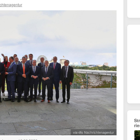
ichtenagentur
St
ri
via dts Nachrichtenagentur