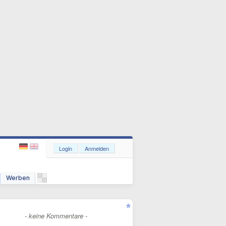
Login
Anmelden
Werben
- keine Kommentare -