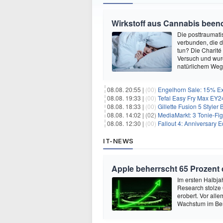
Wirkstoff aus Cannabis beend
Die posttraumati
verbunden, die 
tun? Die Charité
Versuch und wurd
natürlichem Weg 
08.08. 20:55 |
(00)
Engelhorn Sale: 15% Ext
08.08. 19:33 |
(00)
Tefal Easy Fry Max EY245
08.08. 18:33 |
(00)
Gillette Fusion 5 Styler
08.08. 14:02 |
(02)
MediaMarkt: 3 Tonie-Fig
08.08. 12:30 |
(00)
Fallout 4: Anniversary E
IT-NEWS
Apple beherrscht 65 Prozent
Im ersten Halbja
Research stolze
erobert. Vor all
Wachstum im Ber