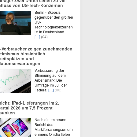
frage: Zwei Drittel sehen zu viel
nfluss von US-Tech-Konzernen
Berlin - Skepsis
gegenüber den großen
US-
Technologiekonzernen
ist in Deutschland
[…]
(04)
-Verbraucher zeigen zunehmenden
timismus hinsichtlich
beitsplätzen und
flationserwartungen
Verbesserung der
Stimmung auf dem
Arbeitsmarkt Die
Umfrage im Juli der
Federal
[…]
(00)
richt: iPad-Lieferungen im 2.
artal 2026 um 7,5 Prozent
sunken
Nach einem neuen
Bericht des
Marktforschungsuntern
ehmens Omdia fielen