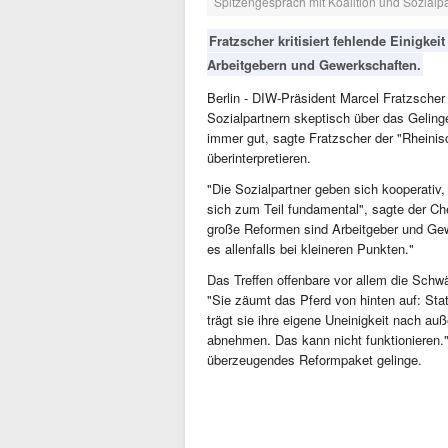
Spitzengespräch mit Koalition und Sozial
Fratzscher kritisiert fehlende Einigk
Arbeitgebern und Gewerkschaften.
Berlin - DIW-Präsident Marcel Fratzscher
Sozialpartnern skeptisch über das Gelin
immer gut, sagte Fratzscher der "Rheinis
überinterpretieren.
"Die Sozialpartner geben sich kooperativ,
sich zum Teil fundamental", sagte der Ch
große Reformen sind Arbeitgeber und Gewe
es allenfalls bei kleineren Punkten."
Das Treffen offenbare vor allem die Schw
"Sie zäumt das Pferd von hinten auf: Stat
trägt sie ihre eigene Uneinigkeit nach auß
abnehmen. Das kann nicht funktionieren.
überzeugendes Reformpaket gelinge.