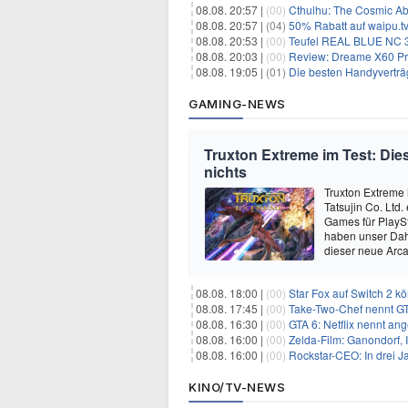
08.08. 20:57 |
(00)
Cthulhu: The Cosmic Ab
08.08. 20:57 |
(04)
50% Rabatt auf waipu.tv 
08.08. 20:53 |
(00)
Teufel REAL BLUE NC 3 
08.08. 20:03 |
(00)
Review: Dreame X60 Pro Ultra Com
08.08. 19:05 |
(01)
Die besten Handyverträ
GAMING-NEWS
Truxton Extreme im Test: Dies
nichts
Truxton Extreme 
Tatsujin Co. Ltd
Games für PlaySt
haben unser Dah
dieser neue Arca
08.08. 18:00 |
(00)
Star Fox auf Switch 2 k
08.08. 17:45 |
(00)
Take-Two-Chef nennt GT
08.08. 16:30 |
(00)
GTA 6: Netflix nennt an
08.08. 16:00 |
(00)
Zelda-Film: Ganondorf, 
08.08. 16:00 |
(00)
Rockstar-CEO: In drei J
KINO/TV-NEWS