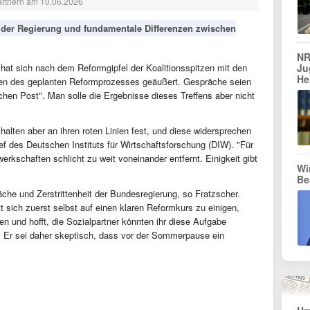
partnern am 10.06.2026
eit der Regierung und fundamentale Differenzen zwischen
NR
 hat sich nach dem Reformgipfel der Koalitionsspitzen mit den
Ju
He
gen des geplanten Reformprozesses geäußert. Gespräche seien
chen Post". Man solle die Ergebnisse dieses Treffens aber nicht
 halten aber an ihren roten Linien fest, und diese widersprechen
ef des Deutschen Instituts für Wirtschaftsforschung (DIW). "Für
rkschaften schlicht zu weit voneinander entfernt. Einigkeit gibt
Wi
Be
äche und Zerstrittenheit der Bundesregierung, so Fratzscher.
t sich zuerst selbst auf einen klaren Reformkurs zu einigen,
en und hofft, die Sozialpartner könnten ihr diese Aufgabe
" Er sei daher skeptisch, dass vor der Sommerpause ein