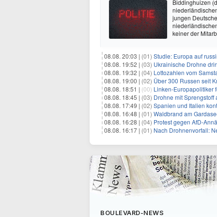
Biddinghuizen (d
niederländischen
jungen Deutschen
niederländischen
keiner der Mitarb
08.08. 20:03 |
(01)
Studie: Europa auf rus
08.08. 19:52 |
(03)
Ukrainische Drohne drin
08.08. 19:32 |
(04)
Lottozahlen vom Samsta
08.08. 19:00 |
(02)
Über 300 Russen seit 
08.08. 18:51 |
(00)
Linken-Europapolitiker 
08.08. 18:45 |
(03)
Drohne mit Sprengstoff
08.08. 17:49 |
(02)
Spanien und Italien kont
08.08. 16:48 |
(01)
Waldbrand am Gardasee
08.08. 16:28 |
(04)
Protest gegen AfD-Annä
08.08. 16:17 |
(01)
Nach Drohnenvorfall: 
BOULEVARD-NEWS