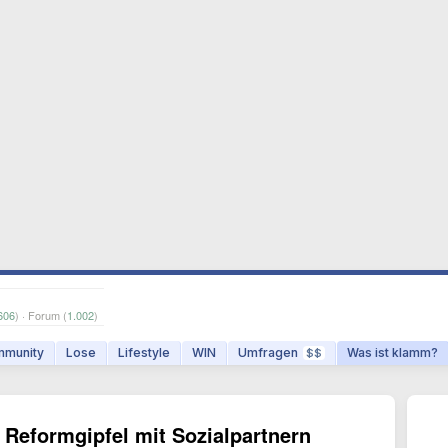
606
) · Forum (
1.002
)
munity
Lose
Lifestyle
WIN
Umfragen
Was ist klamm?
$$
Reformgipfel mit Sozialpartnern