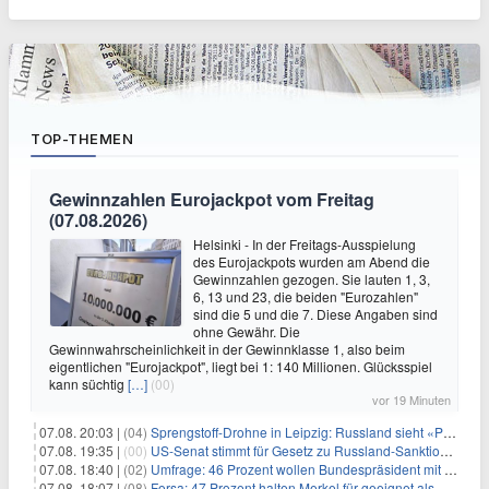
TOP-THEMEN
Gewinnzahlen Eurojackpot vom Freitag
(07.08.2026)
Helsinki - In der Freitags-Ausspielung
des Eurojackpots wurden am Abend die
Gewinnzahlen gezogen. Sie lauten 1, 3,
6, 13 und 23, die beiden "Eurozahlen"
sind die 5 und die 7. Diese Angaben sind
ohne Gewähr. Die
Gewinnwahrscheinlichkeit in der Gewinnklasse 1, also beim
eigentlichen "Eurojackpot", liegt bei 1: 140 Millionen. Glücksspiel
kann süchtig
[…]
(00)
vor 19 Minuten
07.08. 20:03 |
(04)
Sprengstoff-Drohne in Leipzig: Russland sieht «Provokation»
07.08. 19:35 |
(00)
US-Senat stimmt für Gesetz zu Russland-Sanktionen
07.08. 18:40 |
(02)
Umfrage: 46 Prozent wollen Bundespräsident mit Politik-Erfahrung
07.08. 18:07 |
(08)
Forsa: 47 Prozent halten Merkel für geeignet als Bundespräsidentin