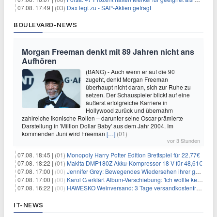
07.08. 17:49 |
(03)
Dax legt zu - SAP-Aktien gefragt
BOULEVARD-NEWS
Morgan Freeman denkt mit 89 Jahren nicht ans
Aufhören
(BANG) - Auch wenn er auf die 90
zugeht, denkt Morgan Freeman
überhaupt nicht daran, sich zur Ruhe zu
setzen. Der Schauspieler blickt auf eine
äußerst erfolgreiche Karriere in
Hollywood zurück und übernahm
zahlreiche ikonische Rollen – darunter seine Oscar-prämierte
Darstellung in 'Million Dollar Baby' aus dem Jahr 2004. Im
kommenden Juni wird Freeman
[…]
(01)
vor 3 Stunden
07.08. 18:45 |
(01)
Monopoly Harry Potter Edition Brettspiel für 22,77€
07.08. 18:22 |
(01)
Makita DMP180Z Akku-Kompressor 18 V für 48,61€
07.08. 17:00 |
(00)
Jennifer Grey: Bewegendes Wiedersehen ihrer geschiedenen Eltern kurz vor dem Tod ihrer Mutter
07.08. 17:00 |
(00)
Karol G erklärt Album-Verschiebung: 'Ich wollte keine persönliche Situation ausnutzen'
07.08. 16:22 |
(00)
HAWESKO Weinversand: 3 Tage versandkostenfrei bestellen (MBW 25€)
IT-NEWS