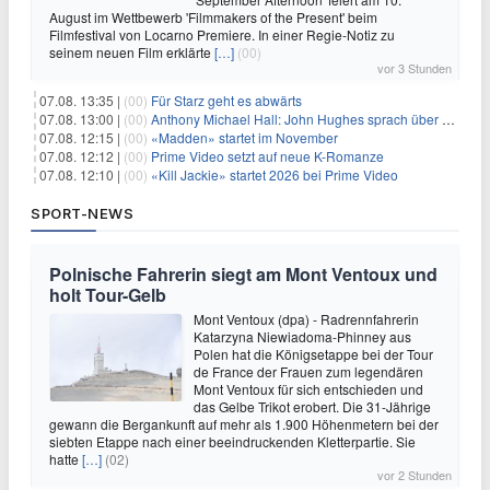
August im Wettbewerb 'Filmmakers of the Present' beim
Filmfestival von Locarno Premiere. In einer Regie-Notiz zu
seinem neuen Film erklärte
[…]
(00)
vor 3 Stunden
07.08. 13:35 |
(00)
Für Starz geht es abwärts
07.08. 13:00 |
(00)
Anthony Michael Hall: John Hughes sprach über eine Fortsetzung von 'The Breakfast Club'
07.08. 12:15 |
(00)
«Madden» startet im November
07.08. 12:12 |
(00)
Prime Video setzt auf neue K-Romanze
07.08. 12:10 |
(00)
«Kill Jackie» startet 2026 bei Prime Video
SPORT-NEWS
Polnische Fahrerin siegt am Mont Ventoux und
holt Tour-Gelb
Mont Ventoux (dpa) - Radrennfahrerin
Katarzyna Niewiadoma-Phinney aus
Polen hat die Königsetappe bei der Tour
de France der Frauen zum legendären
Mont Ventoux für sich entschieden und
das Gelbe Trikot erobert. Die 31-Jährige
gewann die Bergankunft auf mehr als 1.900 Höhenmetern bei der
siebten Etappe nach einer beeindruckenden Kletterpartie. Sie
hatte
[…]
(02)
vor 2 Stunden