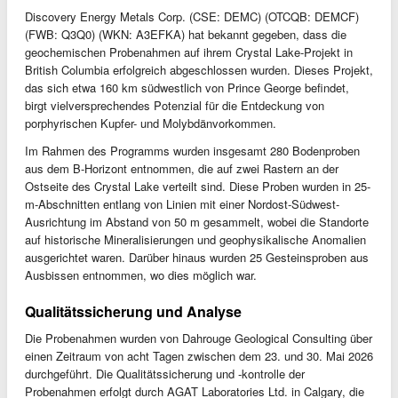
Discovery Energy Metals Corp. (CSE: DEMC) (OTCQB: DEMCF)
(FWB: Q3Q0) (WKN: A3EFKA) hat bekannt gegeben, dass die
geochemischen Probenahmen auf ihrem Crystal Lake-Projekt in
British Columbia erfolgreich abgeschlossen wurden. Dieses Projekt,
das sich etwa 160 km südwestlich von Prince George befindet,
birgt vielversprechendes Potenzial für die Entdeckung von
porphyrischen Kupfer- und Molybdänvorkommen.
Im Rahmen des Programms wurden insgesamt 280 Bodenproben
aus dem B-Horizont entnommen, die auf zwei Rastern an der
Ostseite des Crystal Lake verteilt sind. Diese Proben wurden in 25-
m-Abschnitten entlang von Linien mit einer Nordost-Südwest-
Ausrichtung im Abstand von 50 m gesammelt, wobei die Standorte
auf historische Mineralisierungen und geophysikalische Anomalien
ausgerichtet waren. Darüber hinaus wurden 25 Gesteinsproben aus
Ausbissen entnommen, wo dies möglich war.
Qualitätssicherung und Analyse
Die Probenahmen wurden von Dahrouge Geological Consulting über
einen Zeitraum von acht Tagen zwischen dem 23. und 30. Mai 2026
durchgeführt. Die Qualitätssicherung und -kontrolle der
Probenahmen erfolgt durch AGAT Laboratories Ltd. in Calgary, die