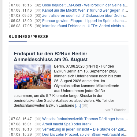
07.08. 16:15 |
(02)
Gose bejubelt EM-Gold - Wellbrock in der Seine ausgebremst
07.08. 11:46 |
(00)
Kampf um die Macht: Wer ist für und wer gegen Infantino?
07.08. 09:50 |
(03)
Zentralisieren oder nicht? Diskussion über Drohnenabwehr
06.08. 18:00 |
(02)
Pienaar gewinnt Etappe - Lippert im Sprint chancenlos
06.08. 17:05 |
(08)
Infantino räumt Fehler ein - UEFA: Ändert nichts an Boykott
BUSINESS/PRESSE
Endspurt für den B2Run Berlin:
Anmeldeschluss am 26. August
Berlin, 07.08.2026 (lifePR) - Für den
B2Run Berlin am 16. September 2026
können sich Unternehmen noch bis zum
26. August 2026 anmelden. Im
Olympiastadion kommen Mitarbeitende
aus Unternehmen jeder Größe
zusammen, um die 5,7 Kilometer lange Strecke in der
beeindruckenden Stadionkulisse zu absolvieren. Als Teil der
deutschlandweiten B2Run Laufserie
[…]
(00)
vor 7 Stunden
07.08. 16:47 |
(00)
Wirtschaftsstaatssekretär Thomas Dörflinger besucht Handwerksbetrieb im Kammerbezirk Freiburg
07.08. 16:31 |
(00)
Arbeit macht Spaß oder krank
07.08. 16:10 |
(00)
Vernetzung in jeder Hinsicht – Die Städte der Zukunft sind grün-blau
07.08. 15:29 |
(00)
Drei bis zehn Prozent, so viel Strom verbraucht ein Aufzug im Gebäude