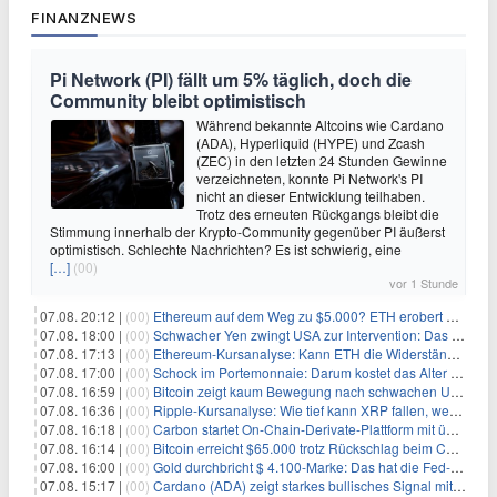
FINANZNEWS
Pi Network (PI) fällt um 5% täglich, doch die
Community bleibt optimistisch
Während bekannte Altcoins wie Cardano
(ADA), Hyperliquid (HYPE) und Zcash
(ZEC) in den letzten 24 Stunden Gewinne
verzeichneten, konnte Pi Network's PI
nicht an dieser Entwicklung teilhaben.
Trotz des erneuten Rückgangs bleibt die
Stimmung innerhalb der Krypto-Community gegenüber PI äußerst
optimistisch. Schlechte Nachrichten? Es ist schwierig, eine
[…]
(00)
vor 1 Stunde
07.08. 20:12 |
(00)
Ethereum auf dem Weg zu $5.000? ETH erobert wichtige Marke zurück, während Institutionen weiter akkumulieren
07.08. 18:00 |
(00)
Schwacher Yen zwingt USA zur Intervention: Das größte Risiko seit 15 Jahren
07.08. 17:13 |
(00)
Ethereum-Kursanalyse: Kann ETH die Widerstände der gleitenden Durchschnitte überwinden?
07.08. 17:00 |
(00)
Schock im Portemonnaie: Darum kostet das Alter deutlich mehr als Sie denken
07.08. 16:59 |
(00)
Bitcoin zeigt kaum Bewegung nach schwachen US-Arbeitsmarktdaten, Fed-Zinserhöhungschancen sinken auf 44%
07.08. 16:36 |
(00)
Ripple-Kursanalyse: Wie tief kann XRP fallen, wenn die $1-Unterstützung am Wochenende verloren geht?
07.08. 16:18 |
(00)
Carbon startet On-Chain-Derivate-Plattform mit über 950 Märkten in einem Konto
07.08. 16:14 |
(00)
Bitcoin erreicht $65.000 trotz Rückschlag beim CLARITY Act und fehlendem US-Iran-Abkommen
07.08. 16:00 |
(00)
Gold durchbricht $ 4.100-Marke: Das hat die Fed-Entscheidung ausgelöst
07.08. 15:17 |
(00)
Cardano (ADA) zeigt starkes bullisches Signal mit Potenzial für 200% Kursanstieg