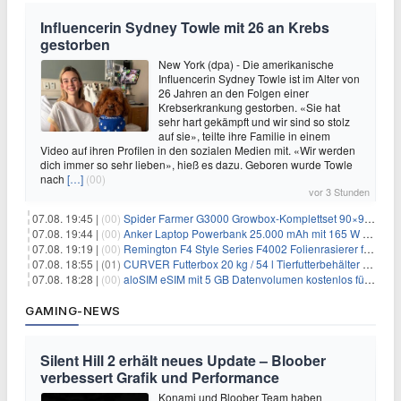
Influencerin Sydney Towle mit 26 an Krebs
gestorben
New York (dpa) - Die amerikanische
Influencerin Sydney Towle ist im Alter von
26 Jahren an den Folgen einer
Krebserkrankung gestorben. «Sie hat
sehr hart gekämpft und wir sind so stolz
auf sie», teilte ihre Familie in einem
Video auf ihren Profilen in den sozialen Medien mit. «Wir werden
dich immer so sehr lieben», hieß es dazu. Geboren wurde Towle
nach
[…]
(00)
vor 3 Stunden
07.08. 19:45 |
(00)
Spider Farmer G3000 Growbox-Komplettset 90×90×180 cm für 379,99€
07.08. 19:44 |
(00)
Anker Laptop Powerbank 25.000 mAh mit 165 W refurbished für 58,39€
07.08. 19:19 |
(00)
Remington F4 Style Series F4002 Folienrasierer für 18,99€
07.08. 18:55 |
(01)
CURVER Futterbox 20 kg / 54 l Tierfutterbehälter mit Rollen für 19,99€
07.08. 18:28 |
(00)
aloSIM eSIM mit 5 GB Datenvolumen kostenlos für Windscribe-Pro-Nutzer
GAMING-NEWS
Silent Hill 2 erhält neues Update – Bloober
verbessert Grafik und Performance
Konami und Bloober Team haben