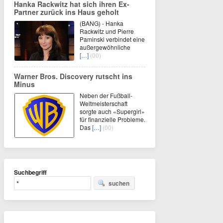
Hanka Rackwitz hat sich ihren Ex-
Partner zurück ins Haus geholt
(BANG) - Hanka
Rackwitz und Pierre
Paminski verbindet eine
außergewöhnliche
[…]
(00)
Warner Bros. Discovery rutscht ins
Minus
Neben der Fußball-
Weltmeisterschaft
sorgte auch «Supergirl»
für finanzielle Probleme.
Das
[…]
(00)
Suchbegriff
suchen