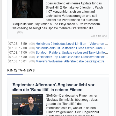
überraschend ein neues Update für das
Silent Hill 2 Remake veröffentlicht. Patch
1.07 konzentriert sich vor allem auf
technische Verbesserungen und soll
sowohl die Performance als auch die
Bildqualität auf PlayStation 5 und PlayStation 5 Pro verbessern.
Gleichzeitig beseitigt das Update mehrere Grafikfehler, die
[…]
(00)
vor 1 Stunde
07.08. 18:59 |
(00)
Helldivers 2 hebt das Level-Limit an – Veteranen können endlich weiter aufsteigen
07.08. 17:30 |
(00)
Nintendo enthüllt Bestseller: Diese Switch- und Switch-2-Spiele verkaufen sich am besten
07.08. 17:00 |
(00)
Splatoon Raiders: Update verbessert Tank-Limiter und behebt Bugs
07.08. 16:30 |
(00)
Battlefield 6 Top Gun: Offizielles Crossover mit exklusiven Inhalten angekündigt
07.08. 16:01 |
(00)
Marvel’s Wolverine: Altersfreigabe bestätigt extreme Gewalt und düstere Szenen
KINO/TV-NEWS
'September Afternoon'-Regisseur liebt vor
allem die 'Banalität' in seinen Filmen
(BANG) - Der deutsche Filmemacher
Nicolaas Schmidt ist überzeugt, dass
gerade die "Banalität" das
Interessanteste ist, was er in seinen
Filmen zeigen kann. Sein Regiedebüt
'September Afternoon' feiert am 10.