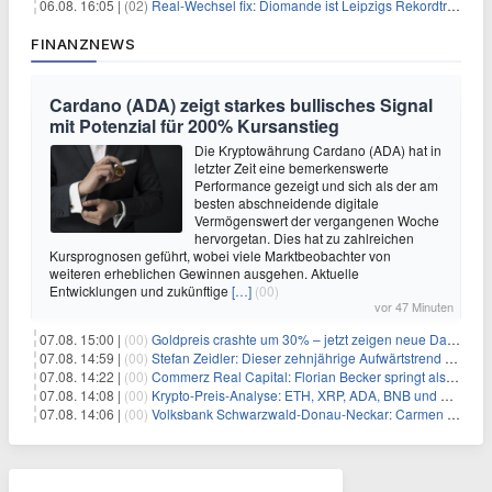
06.08. 16:05 |
(02)
Real-Wechsel fix: Diomande ist Leipzigs Rekordtransfer
FINANZNEWS
Cardano (ADA) zeigt starkes bullisches Signal
mit Potenzial für 200% Kursanstieg
Die Kryptowährung Cardano (ADA) hat in
letzter Zeit eine bemerkenswerte
Performance gezeigt und sich als der am
besten abschneidende digitale
Vermögenswert der vergangenen Woche
hervorgetan. Dies hat zu zahlreichen
Kursprognosen geführt, wobei viele Marktbeobachter von
weiteren erheblichen Gewinnen ausgehen. Aktuelle
Entwicklungen und zukünftige
[…]
(00)
vor 47 Minuten
07.08. 15:00 |
(00)
Goldpreis crashte um 30% – jetzt zeigen neue Daten: War es berechtigt?
07.08. 14:59 |
(00)
Stefan Zeidler: Dieser zehnjährige Aufwärtstrend macht mich optimistisch
07.08. 14:22 |
(00)
Commerz Real Capital: Florian Becker springt als Leiter ein
07.08. 14:08 |
(00)
Krypto-Preis-Analyse: ETH, XRP, ADA, BNB und HYPE
07.08. 14:06 |
(00)
Volksbank Schwarzwald-Donau-Neckar: Carmen Wedam übernimmt Aufsichtsratsvorsitz