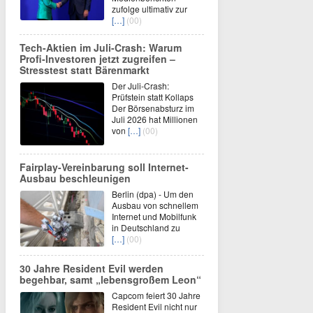
zufolge ultimativ zur
[…]
(00)
Tech-Aktien im Juli-Crash: Warum
Profi-Investoren jetzt zugreifen –
Stresstest statt Bärenmarkt
Der Juli-Crash:
Prüfstein statt Kollaps
Der Börsenabsturz im
Juli 2026 hat Millionen
von
[…]
(00)
Fairplay-Vereinbarung soll Internet-
Ausbau beschleunigen
Berlin (dpa) - Um den
Ausbau von schnellem
Internet und Mobilfunk
in Deutschland zu
[…]
(00)
30 Jahre Resident Evil werden
begehbar, samt „lebensgroßem Leon“
Capcom feiert 30 Jahre
Resident Evil nicht nur