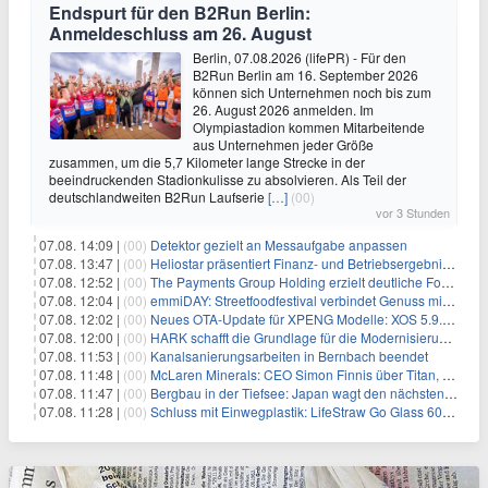
Endspurt für den B2Run Berlin:
Anmeldeschluss am 26. August
Berlin, 07.08.2026 (lifePR) - Für den
B2Run Berlin am 16. September 2026
können sich Unternehmen noch bis zum
26. August 2026 anmelden. Im
Olympiastadion kommen Mitarbeitende
aus Unternehmen jeder Größe
zusammen, um die 5,7 Kilometer lange Strecke in der
beeindruckenden Stadionkulisse zu absolvieren. Als Teil der
deutschlandweiten B2Run Laufserie
[…]
(00)
vor 3 Stunden
07.08. 14:09 |
(00)
Detektor gezielt an Messaufgabe anpassen
07.08. 13:47 |
(00)
Heliostar präsentiert Finanz- und Betriebsergebnis für das zweite Quartal 2026 mit Goldproduktion und Barreserven in Rekordhöhe
07.08. 12:52 |
(00)
The Payments Group Holding erzielt deutliche Fortschritte bei ihren AI-Projekten
07.08. 12:04 |
(00)
emmiDAY: Streetfoodfestival verbindet Genuss mit Engagement gegen Brustkrebs
07.08. 12:02 |
(00)
Neues OTA-Update für XPENG Modelle: XOS 5.9.5 erweitert Sicherheits-, Lade- und Komfortfunktionen
07.08. 12:00 |
(00)
HARK schafft die Grundlage für die Modernisierung seiner IBM i-Anwendungen
07.08. 11:53 |
(00)
Kanalsanierungsarbeiten in Bernbach beendet
07.08. 11:48 |
(00)
McLaren Minerals: CEO Simon Finnis über Titan, Zirkon und Seltene Erden
07.08. 11:47 |
(00)
Bergbau in der Tiefsee: Japan wagt den nächsten Schritt
07.08. 11:28 |
(00)
Schluss mit Einwegplastik: LifeStraw Go Glass 600ml bringt gefiltertes Trinkwasser aus der Glasflasche