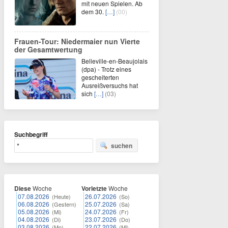
mit neuen Spielen. Ab
dem 30.
[…]
(00)
Frauen-Tour: Niedermaier nun Vierte
der Gesamtwertung
Belleville-en-Beaujolais
(dpa) - Trotz eines
gescheiterten
Ausreißversuchs hat
sich
[…]
(03)
Suchbegriff
suchen
Diese
Woche
Vorletzte
Woche
07.08.2026
26.07.2026
(Heute)
(So)
06.08.2026
25.07.2026
(Gestern)
(Sa)
05.08.2026
24.07.2026
(Mi)
(Fr)
04.08.2026
23.07.2026
(Di)
(Do)
03.08.2026
22.07.2026
(Mo)
(Mi)