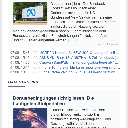
Albuquerque (dpa) - Der Facebook-
Konzern Meta soll nach einer
Gerichtsentscheidung im US-
Bundesstaat New Mexico mehr als eine
halbe Milliarde Dollar für Hilfen an Kinder
zahlen, die durch Nutzung sozialer
Medien Schaden genommen haben. Zudem müssen in dem
Bundesstaat zusätzliche Einschränkungen für Nutzer im Alter
unter 18 Jahren eingeführt werden:
[…]
(00)
vor 48 Minuten
07.08. 15:45 |
(00)
UGREEN Nexode Air 65W USB-C-Ladegerät mit GaN-Technik für 24,99€
07.08. 15:45 |
(00)
ASUS VivoBook 18 M1807HA 18-Zoll-Notebook (Ryzen 7, 16GB) für 734,57€
07.08. 14:00 |
(00)
Caravan SandWitch: Erkundungsabenteuer ab 13.08. gratis im Epic Games Store
07.08. 13:11 |
(00)
iPhone 18 Pro zum Marktstart möglicherweise nur begrenzt verfügbar
07.08. 13:00 |
(00)
Süddeutsche Zeitung SZ Plus Basis-Abo 10 Wochen für 10€
GAMING-NEWS
Bonusbedingungen richtig lesen: Die
häufigsten Stolperfallen
Online-Casino-Boni wirken auf den
ersten Blick oft unkompliziert: Ein
bestimmter Betrag wird eingezahlt, das
Casino gewährt zusätzliches
Bonusguthaben oder Freispiele und