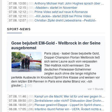
07.08. 13:00 |
(00)
Anthony Michael Hall: John Hughes sprach über eine Fortsetzung von 'The Breakfast Club'
07.08. 12:15 |
(00)
«Madden» startet im November
07.08. 12:12 |
(00)
Prime Video setzt auf neue K-Romanze
07.08. 12:10 |
(00)
«Kill Jackie» startet 2026 bei Prime Video
07.08. 12:07 |
(00)
Christian Zipfel dreht Liebesdrama «Pestizid»
SPORT-NEWS
Gose bejubelt EM-Gold - Wellbrock in der Seine
ausgebremst
Paris (dpa) - Isabel Gose bejubelte Gold,
Doppel-Champion Florian Wellbrock ließ
sich seine Laune auch vom verpassten
Titel-Hattrick nicht vermiesen: Die
deutschen Freiwasser-Schwimmer
zeigten auch ohne die lange mögliche
perfekte Ausbeute im Knockout Sprint ihre Klasse und weisen vor
dem letzten EM-Rennen in Paris eine starke Bilanz vor. «Ich
glaube
[…]
(00)
vor 1 Stunde
07.08. 11:46 |
(00)
Kampf um die Macht: Wer ist für und wer gegen Infantino?
07.08. 09:50 |
(01)
Zentralisieren oder nicht? Diskussion über Drohnenabwehr
06.08. 18:00 |
(01)
Pienaar gewinnt Etappe - Lippert im Sprint chancenlos
06.08. 17:05 |
(06)
Infantino räumt Fehler ein - UEFA: Ändert nichts an Boykott