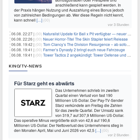
anschließend kann gespielt werden. In
der Praxis hängen Nutzung und Auszahlung eines Bonus jedoch
von zahlreichen Bedingungen ab. Wer diese Regeln nicht kennt,
kann schnell
[…]
(00)
vor 3 Stunden
06.08. 22:27 |
(00)
Naturalist Update für Ball x Pit verfügbar — neuer Content auf allen Plattformen
06.08. 22:26 |
(00)
Neuer Horror‑Titel The Skin Stapler feiert Release
06.08. 19:42 |
(00)
Tom Clancy’s The Division Resurgence – ab sofort für euch verfügbar
06.08. 19:41 |
(00)
Farmer’s Dynasty 2 bringt euch neue Fahrzeuge
06.08. 19:41 |
(00)
Tower Tactics 2 angekündigt: Tower Defense und Deckbuilding Kombo kehrt zurück
KINO/TV-NEWS
Für Starz geht es abwärts
Das Unternehmen schrieb im zweiten
Quartal einen Verlust von fast 190
Millionen US-Dollar. Der Pay-TV-Sender
Starz verkündete am Freitag die Zahlen
für das zweite Quartal. Der Umsatz sank
von 319,7 auf 307,9 Millionen US-Dollar.
Das operative Minus vergrößerte sich von 42,6 auf 190,6
Millionen US-Dollar. Der Nettoverlust des Unternehmens stieg in
den Monaten April, Mai und Juni 2026 von 42,5
[…]
(00)
vor 2 Stunden