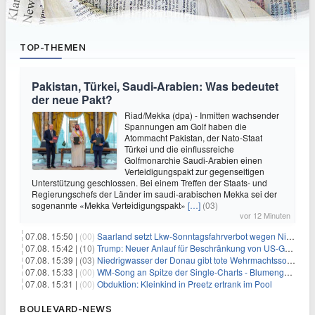
TOP-THEMEN
Pakistan, Türkei, Saudi-Arabien: Was bedeutet
der neue Pakt?
Riad/Mekka (dpa) - Inmitten wachsender
Spannungen am Golf haben die
Atommacht Pakistan, der Nato-Staat
Türkei und die einflussreiche
Golfmonarchie Saudi-Arabien einen
Verteidigungspakt zur gegenseitigen
Unterstützung geschlossen. Bei einem Treffen der Staats- und
Regierungschefs der Länder im saudi-arabischen Mekka sei der
sogenannte «Mekka Verteidigungspakt»
[…]
(03)
vor 12 Minuten
07.08. 15:50 |
(00)
Saarland setzt Lkw-Sonntagsfahrverbot wegen Niedrigwasser aus
07.08. 15:42 |
(10)
Trump: Neuer Anlauf für Beschränkung von US-Geburtsrecht
07.08. 15:39 |
(03)
Niedrigwasser der Donau gibt tote Wehrmachtssoldaten frei
07.08. 15:33 |
(00)
WM-Song an Spitze der Single-Charts - Blumengarten auf Platz zwei
07.08. 15:31 |
(00)
Obduktion: Kleinkind in Preetz ertrank im Pool
BOULEVARD-NEWS