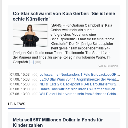
Co-Star schwärmt von Kaia Gerber: 'Sie ist eine
echte Künstlerin'
(BANG) - Für Graham Campbell ist Kaia
Gerber weit mehr als nur ein
erfolgreiches Model und eine
Schauspielerin: Er hält sie für eine "echte
Künstlerin". Der 24-jährige Schauspieler
steht gemeinsam mit der ebenfalls 24-
jährigen Kaia für die neue Teenie-Thrillerserie 'The Shards' vor
der Kamera und findet für seine Kollegin nur lobende Worte. Im
Gespräch
[…]
(00)
vor 6 Stunden
07.08. 15:53 |
(00)
Lottoscanner-Neukunden: 1 Feld EuroJackpot GRATIS spielen
07.08. 15:03 |
(00)
LEGO Star Wars 75441 Angriffskreuzer der Venator-Klasse für 50,25€
07.08. 15:03 |
(00)
NERF Elite 2.0 Eaglepoint RD-8 Dart-Blaster für 20,49€
07.08. 13:00 |
(00)
Hanka Rackwitz hat sich ihren Ex-Partner zurück ins Haus geholt
07.08. 13:00 |
(00)
Will Dieter Hallervorden sein französisches Schloss verkaufen?
IT-NEWS
Meta soll 567 Millionen Dollar in Fonds für
Kinder zahlen