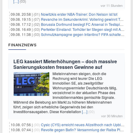
[…]
(03)
vor 11 Stunden
09.08. 20:58 |
(01)
Nowitzkis erster NBA-Trainer: Don Nelson ist tot
09.08. 19:15 |
(07)
Revanche im Sekundenkrimi: Vollering gewinnt Tour
09.08. 17:12 |
(02)
Borussia Dortmund besiegt FC Arsenal in Testspiel mit 3:2
09.08. 16:49 |
(03)
Perfekter Einstand: Torhüter ter Stegen siegt mit Ajax
09.08. 11:38 |
(03)
Schmutzkampagne gegen Infantino? FIFA schaltet auf Angriff
FINANZNEWS
LEG kassiert Mieterhöhungen – doch massive
Sanierungskosten fressen Gewinne auf
Mieteinnahmen steigen, doch die
Rechnung wird teurer Die LEG
Immobilien SE, als zweitgrößter
Wohnungsvermieter Deutschlands tätig,
verzeichnet in der aktuellen Phase des
Immobilienmarktes gemischte Signale.
Während die Belebung am Markt zu höheren Mieteinnahmen
führt, zeigen sich erhebliche Gegenwinds bei den
Investitionsausgaben. Diese Konstellation
[…]
(00)
vor 30 Minuten
10.08. 07:56 |
(00)
Cysic (CYS) erreicht neues Allzeithoch nach Upbit-Listing
10.08. 07:44 |
(00)
Revolte gegen Bafin? Versammlung der Raiba Plankstetten mit brisanter Agenda