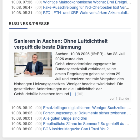
10.08. 07:36 |
(00)
Wichtige Makroökonomische Woche: Drei Ereignisse, die Bitcoin beeinflussen könnten
10.08. 06:47 |
(00)
Fake-Ausschreibung für ING-Chefposten löst Verwirrung aus
10.08. 05:31 |
(00)
BTC-, ETH- und XRP-Wale verstärken Akkumulation, da CryptoQuant das Ende des Bärenmarktes sieht
BUSINESS/PRESSE
Sanieren in Aachen: Ohne Luftdichtheit
verpufft die beste Dämmung
Aachen, 10.08.2026 (lifePR) - Am 28. Juli
2026 wurde das
Gebäudemodernisierungsgesetz im
Bundesgesetzblatt verkündet, seine
ersten Regelungen gelten seit dem 29.
Juli und ersetzen zentrale Vorgaben des
bisherigen Heizungsgesetzes. Weniger beachtet wird dabei: Die
gesetzlichen Anforderungen an die Luftdichtheit der
Gebäudehülle bestehen fort und
[…]
(00)
vor 1 Stunde
10.08. 08:10 |
(00)
Ersatzteillager digitalisieren: Weniger Suchzeiten, mehr Produktivität
10.08. 08:05 |
(00)
Forschungscampus: Dokumente sicher zwischen Instituten verteilen
10.08. 08:01 |
(00)
Alle guten Dinge sind drei
10.08. 08:00 |
(00)
Empfindliche Zähne im Sommer? So genießt du Eis & Co. wieder schmerzfrei
10.08. 08:00 |
(00)
BCA insider-Magazin: Can I Trust You?