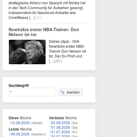
strategische Allianz von SpaceX mit Nvidia hat
in der Tech-Community für Aufsehen gesorgt,
insbesondere für Neocloud-Anbieter wie
CoreWeave
[…]
(00)
Nowitzkis erster NBA-Trainer: Don
Nelson ist tot
Dallas (dpa) - Dirk
Nowitzkis erster NBA-
Trainer Don Nelson ist
tot. Der Ex-Profi und
[…]
(01)
Suchbegriff
suchen
Diese
Woche
Vorletzte
Woche
10.08.2026
02.08.2026
(Heute)
(So)
01.08.2026
(Sa)
Letzte
Woche
31.07.2026
(Fr)
09.08.2026
(Gestern)
30.07.2026
(Do)