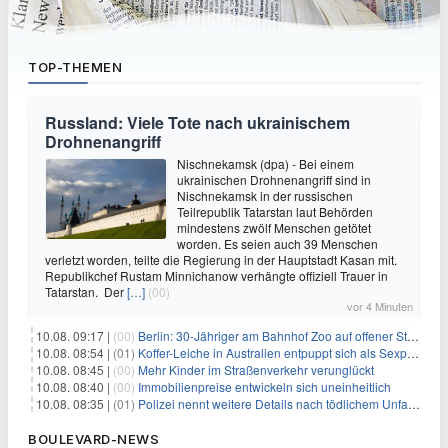
TOP-THEMEN
Russland: Viele Tote nach ukrainischem
Drohnenangriff
Nischnekamsk (dpa) - Bei einem
ukrainischen Drohnenangriff sind in
Nischnekamsk in der russischen
Teilrepublik Tatarstan laut Behörden
mindestens zwölf Menschen getötet
worden. Es seien auch 39 Menschen
verletzt worden, teilte die Regierung in der Hauptstadt Kasan mit.
Republikchef Rustam Minnichanow verhängte offiziell Trauer in
Tatarstan. Der
[…]
(00)
vor 4 Minuten
10.08. 09:17 |
(00)
Berlin: 30-Jähriger am Bahnhof Zoo auf offener Straße erschossen
10.08. 08:54 |
(01)
Koffer-Leiche in Australien entpuppt sich als Sexpuppe
10.08. 08:45 |
(00)
Mehr Kinder im Straßenverkehr verunglückt
10.08. 08:40 |
(00)
Immobilienpreise entwickeln sich uneinheitlich
10.08. 08:35 |
(01)
Polizei nennt weitere Details nach tödlichem Unfall auf B470
BOULEVARD-NEWS