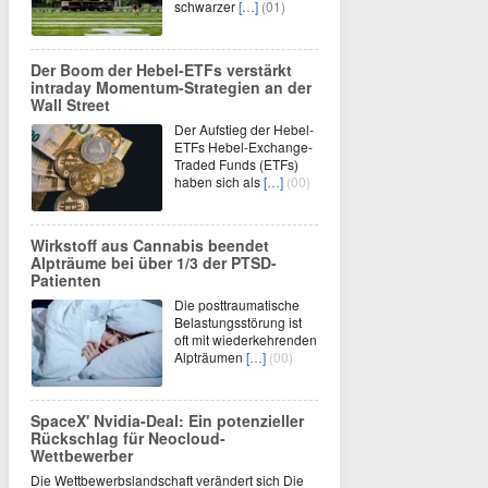
schwarzer
[…]
(01)
Der Boom der Hebel-ETFs verstärkt
intraday Momentum-Strategien an der
Wall Street
Der Aufstieg der Hebel-
ETFs Hebel-Exchange-
Traded Funds (ETFs)
haben sich als
[…]
(00)
Wirkstoff aus Cannabis beendet
Alpträume bei über 1/3 der PTSD-
Patienten
Die posttraumatische
Belastungsstörung ist
oft mit wiederkehrenden
Alpträumen
[…]
(00)
SpaceX' Nvidia-Deal: Ein potenzieller
Rückschlag für Neocloud-
Wettbewerber
Die Wettbewerbslandschaft verändert sich Die