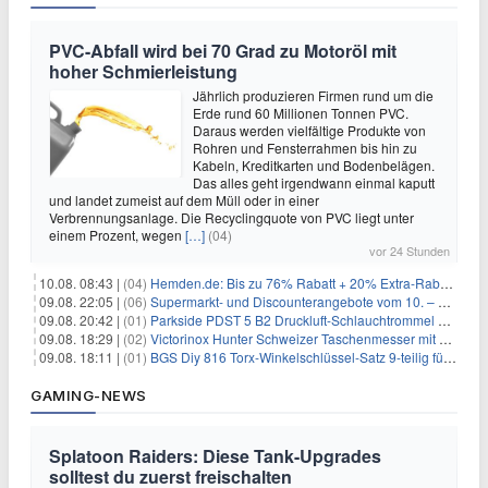
PVC-Abfall wird bei 70 Grad zu Motoröl mit
hoher Schmierleistung
Jährlich produzieren Firmen rund um die
Erde rund 60 Millionen Tonnen PVC.
Daraus werden vielfältige Produkte von
Rohren und Fensterrahmen bis hin zu
Kabeln, Kreditkarten und Bodenbelägen.
Das alles geht irgendwann einmal kaputt
und landet zumeist auf dem Müll oder in einer
Verbrennungsanlage. Die Recyclingquote von PVC liegt unter
einem Prozent, wegen
[…]
(04)
vor 24 Stunden
10.08. 08:43 |
(04)
Hemden.de: Bis zu 76% Rabatt + 20% Extra-Rabatt auf ALLE Hemden
09.08. 22:05 |
(06)
Supermarkt- und Discounterangebote vom 10. – 15.08.2026
09.08. 20:42 |
(01)
Parkside PDST 5 B2 Druckluft-Schlauchtrommel mit 10 m Schlauch für 25,94€
09.08. 18:29 |
(02)
Victorinox Hunter Schweizer Taschenmesser mit 12 Funktionen für 43,99€
09.08. 18:11 |
(01)
BGS Diy 816 Torx-Winkelschlüssel-Satz 9-teilig für 6,45€
GAMING-NEWS
Splatoon Raiders: Diese Tank-Upgrades
solltest du zuerst freischalten