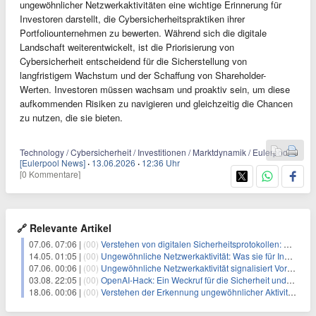
ungewöhnlicher Netzwerkaktivitäten eine wichtige Erinnerung für
Investoren darstellt, die Cybersicherheitspraktiken ihrer
Portfoliounternehmen zu bewerten. Während sich die digitale
Landschaft weiterentwickelt, ist die Priorisierung von
Cybersicherheit entscheidend für die Sicherstellung von
langfristigem Wachstum und der Schaffung von Shareholder-
Werten. Investoren müssen wachsam und proaktiv sein, um diese
aufkommenden Risiken zu navigieren und gleichzeitig die Chancen
zu nutzen, die sie bieten.
Technology / Cybersicherheit / Investitionen / Marktdynamik / Eulerpool
[Eulerpool News]
·
13.06.2026
·
12:36 Uhr
[0 Kommentare]
🔗 Relevante Artikel
07.06. 07:06 |
(00)
Verstehen von digitalen Sicherheitsprotokollen: Ein Leitfaden für Investoren
14.05. 01:05 |
(00)
Ungewöhnliche Netzwerkaktivität: Was sie für Investoren und Marktdynamik bedeutet
07.06. 00:06 |
(00)
Ungewöhnliche Netzwerkaktivität signalisiert Vorsicht für Investoren
03.08. 22:05 |
(00)
OpenAI-Hack: Ein Weckruf für die Sicherheit und Innovation von KI
18.06. 00:06 |
(00)
Verstehen der Erkennung ungewöhnlicher Aktivitäten: Ein Aufruf zu verbesserter Cybersicherheit