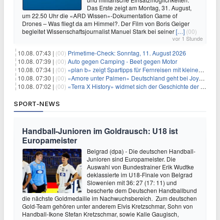
Das Erste zeigt am Montag, 31. August,
um 22.50 Uhr die «ARD Wissen»-Dokumentation Game of
Drones – Was fliegt da am Himmel?. Der Film von Boris Geiger
begleitet Wissenschaftsjournalist Manuel Stark bei seiner
[…]
(00)
vor 1 Stunde
10.08. 07:43 |
(00)
Primetime-Check: Sonntag, 11. August 2026
10.08. 07:39 |
(00)
Auto gegen Camping - Beet gegen Motor
10.08. 07:34 |
(00)
«plan b» zeigt Spartipps für Fernreisen mit kleinem Budget
10.08. 07:30 |
(00)
«Amore unter Palmen» Deutschland geht bei Joyn weiter
10.08. 07:02 |
(00)
«Terra X History» widmet sich der Geschichte der deutschen Vereine
SPORT-NEWS
Handball-Junioren im Goldrausch: U18 ist
Europameister
Belgrad (dpa) - Die deutschen Handball-
Junioren sind Europameister. Die
Auswahl von Bundestrainer Erik Wudtke
deklassierte im U18-Finale von Belgrad
Slowenien mit 36: 27 (17: 11) und
bescherte dem Deutschen Handballbund
die nächste Goldmedaille im Nachwuchsbereich. Zum deutschen
Gold-Team gehören unter anderem Elvis Kretzschmar, Sohn von
Handball-Ikone Stefan Kretzschmar, sowie Kalle Gaugisch,