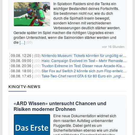
In Splatoon Raiders sind die Tanks ein
wichtiger Bestandteil deines Fortschritts.
Sie bestimmen nicht nur, wie du dich
durch die Spirhalit-Inseln bewegst,
sondern können mit verschiedenen
Verbesserungen deutlich stärker werden.
Gerade später im Spiel machen die richtigen Upgrades einen
großen Unterschied, wenn die Salmoniden stärker werden und
die
[…]
(00)
vor 16 Stunden
09.08. 12:26 |
(03)
Nintendo Museum: Tickets könnten für ungültig erklärt werden!
09.08. 09:00 |
(00)
Halo: Campaign Evolved im Test – Mehr Remaster als Remake
08.08. 20:36 |
(00)
Truxton Extreme im Test: Dieser neue Arcade-Klassiker verzeiht dir gar nichts
08.08. 18:00 |
(00)
Star Fox auf Switch 2 könnte sich zum Flop entwickeln
08.08. 17:45 |
(00)
Take-Two-Chef nennt GTA 6 für 80 Euro ein „unglaubliches Schnäppchen“
KINO/TV-NEWS
«ARD Wissen» untersucht Chancen und
Risiken moderner Drohnen
Eine neue Dokumentation widmet sich
dem rasanten Aufstieg unbemannter
Fluggeräte. Dabei geht es um
Sicherheitsrisiken ebenso wie um zivile
und militärische Einsatzmöglichkeiten.