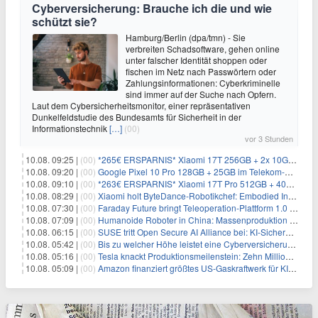
Cyberversicherung: Brauche ich die und wie
schützt sie?
Hamburg/Berlin (dpa/tmn) - Sie
verbreiten Schadsoftware, gehen online
unter falscher Identität shoppen oder
fischen im Netz nach Passwörtern oder
Zahlungsinformationen: Cyberkriminelle
sind immer auf der Suche nach Opfern.
Laut dem Cybersicherheitsmonitor, einer repräsentativen
Dunkelfeldstudie des Bundesamts für Sicherheit in der
Informationstechnik
[…]
(00)
vor 3 Stunden
10.08. 09:25 |
(00)
*265€ ERSPARNIS* Xiaomi 17T 256GB + 2x 10GB im o2-Netz für ~9,98€/Monat
10.08. 09:20 |
(00)
Google Pixel 10 Pro 128GB + 25GB im Telekom-Netz für ~24,99€/Monat (effektiv -9,85€/Monat)
10.08. 09:10 |
(00)
*263€ ERSPARNIS* Xiaomi 17T Pro 512GB + 40GB im o2-Netz für 14,99€/Monat
10.08. 08:29 |
(00)
Xiaomi holt ByteDance-Robotikchef: Embodied Intelligence rückt in den Fokus
10.08. 07:30 |
(00)
Faraday Future bringt Teleoperation-Plattform 1.0 für Multi-Roboter-Koordination
10.08. 07:09 |
(00)
Humanoide Roboter in China: Massenproduktion startet im öffentlichen Raum
10.08. 06:15 |
(00)
SUSE tritt Open Secure AI Alliance bei: KI-Sicherheit im Fokus
10.08. 05:42 |
(00)
Bis zu welcher Höhe leistet eine Cyberversicherung?
10.08. 05:16 |
(00)
Tesla knackt Produktionsmeilenstein: Zehn Millionen Cybercab-Robotaxi-Start ab 2026
10.08. 05:09 |
(00)
Amazon finanziert größtes US-Gaskraftwerk für KI-Rechenzentren in Texas