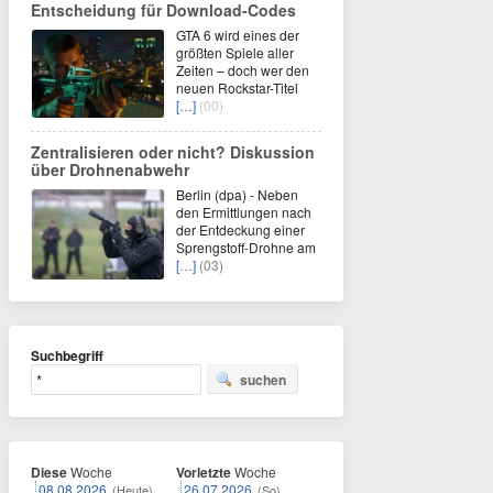
Entscheidung für Download-Codes
GTA 6 wird eines der
größten Spiele aller
Zeiten – doch wer den
neuen Rockstar-Titel
[…]
(00)
Zentralisieren oder nicht? Diskussion
über Drohnenabwehr
Berlin (dpa) - Neben
den Ermittlungen nach
der Entdeckung einer
Sprengstoff-Drohne am
[…]
(03)
Suchbegriff
suchen
Diese
Woche
Vorletzte
Woche
08.08.2026
26.07.2026
(Heute)
(So)