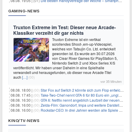
08.08. 19:05 |
(01)
Die besten Handyverträge der Woche – Smartphone-Tarife & SIM-Only im Überblick
GAMING-NEWS
Truxton Extreme im Test: Dieser neue Arcade-
Klassiker verzeiht dir gar nichts
Truxton Extreme ist ein vertikal
scrollendes Shoot-‚em-up-Videospiel,
welches von Tatsujin Co. Ltd. entwickelt
geworden ist. Es wurde am 30.07.2026
von Clear River Games für PlayStation 5,
Nintendo Switch 2 und Xbox Series X/S
veröffentlicht. Wir haben unser Daheim in eine Spielhalle
verwandelt und herausgefunden, ob dieser neue Arcade-Titel
auch
[…]
(00)
vor 35 Minuten
08.08. 18:00 |
(00)
Star Fox auf Switch 2 könnte sich zum Flop entwickeln
08.08. 17:45 |
(00)
Take-Two-Chef nennt GTA 6 für 80 Euro ein „unglaubliches Schnäppchen“
08.08. 16:30 |
(00)
GTA 6: Netflix nennt angeblich Laufzeit der neuen Gameplay-Präsentation
08.08. 16:00 |
(00)
Zelda-Film: Ganondorf, Impa und weitere Darsteller sollen feststehen
08.08. 16:00 |
(00)
Rockstar-CEO: In drei Jahren werden alle Spiele gestreamt
KINO/TV-NEWS