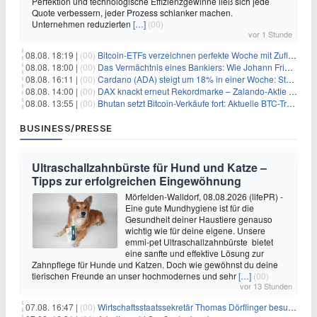
Perfektion und technologische Effizienzgewinne ließ sich jede
Quote verbessern, jeder Prozess schlanker machen.
Unternehmen reduzierten
[…]
(00)
vor 1 Stunde
08.08. 18:19 |
(00)
Bitcoin-ETFs verzeichnen perfekte Woche mit Zuflüssen auf 3-Monats-Hoch
08.08. 18:00 |
(00)
Das Vermächtnis eines Bankiers: Wie Johann Friedrich Städel sein Imperium unsterblich machte
08.08. 16:11 |
(00)
Cardano (ADA) steigt um 18% in einer Woche: Steht ein Kurs von $0,30 bevor?
08.08. 14:00 |
(00)
DAX knackt erneut Rekordmarke – Zalando-Aktie crasht nach Quartalszahlen
08.08. 13:55 |
(00)
Bhutan setzt Bitcoin-Verkäufe fort: Aktuelle BTC-Transaktionen
BUSINESS/PRESSE
Ultraschallzahnbürste für Hund und Katze –
Tipps zur erfolgreichen Eingewöhnung
Mörfelden-Walldorf, 08.08.2026 (lifePR) -
Eine gute Mundhygiene ist für die
Gesundheit deiner Haustiere genauso
wichtig wie für deine eigene. Unsere
emmi-pet Ultraschallzahnbürste bietet
eine sanfte und effektive Lösung zur
Zahnpflege für Hunde und Katzen. Doch wie gewöhnst du deine
tierischen Freunde an unser hochmodernes und sehr
[…]
(00)
vor 13 Stunden
07.08. 16:47 |
(00)
Wirtschaftsstaatssekretär Thomas Dörflinger besucht Handwerksbetrieb im Kammerbezirk Freiburg