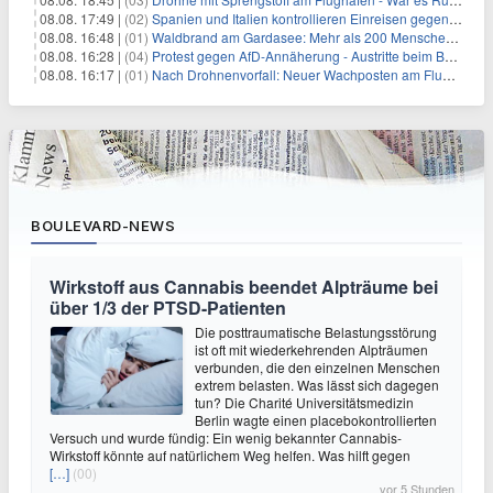
08.08. 17:49 |
(02)
Spanien und Italien kontrollieren Einreisen gegenseitig
08.08. 16:48 |
(01)
Waldbrand am Gardasee: Mehr als 200 Menschen evakuiert
08.08. 16:28 |
(04)
Protest gegen AfD-Annäherung - Austritte beim BSW Sachsen-Anhalt
08.08. 16:17 |
(01)
Nach Drohnenvorfall: Neuer Wachposten am Flughafen
BOULEVARD-NEWS
Wirkstoff aus Cannabis beendet Alpträume bei
über 1/3 der PTSD-Patienten
Die posttraumatische Belastungsstörung
ist oft mit wiederkehrenden Alpträumen
verbunden, die den einzelnen Menschen
extrem belasten. Was lässt sich dagegen
tun? Die Charité Universitätsmedizin
Berlin wagte einen placebokontrollierten
Versuch und wurde fündig: Ein wenig bekannter Cannabis-
Wirkstoff könnte auf natürlichem Weg helfen. Was hilft gegen
[…]
(00)
vor 5 Stunden