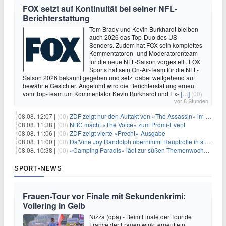
FOX setzt auf Kontinuität bei seiner NFL-
Berichterstattung
Tom Brady und Kevin Burkhardt bleiben
auch 2026 das Top-Duo des US-
Senders. Zudem hat FOX sein komplettes
Kommentatoren- und Moderatorenteam
für die neue NFL-Saison vorgestellt. FOX
Sports hat sein On-Air-Team für die NFL-
Saison 2026 bekannt gegeben und setzt dabei weitgehend auf
bewährte Gesichter. Angeführt wird die Berichterstattung erneut
vom Top-Team um Kommentator Kevin Burkhardt und Ex-
[…]
(00)
vor 8 Stunden
08.08. 12:07 |
(00)
ZDF zeigt nur den Auftakt von «The Assassin» im Fernsehen
08.08. 11:38 |
(00)
NBC macht «The Voice» zum Promi-Event
08.08. 11:06 |
(00)
ZDF zeigt vierte «Precht»-Ausgabe
08.08. 11:00 |
(00)
Da'Vine Joy Randolph übernimmt Hauptrolle in starbesetzter schwarzer Komödie
08.08. 10:38 |
(00)
«Camping Paradis» lädt zur süßen Themenwoche ein
SPORT-NEWS
Frauen-Tour vor Finale mit Sekundenkrimi:
Vollering in Gelb
Nizza (dpa) - Beim Finale der Tour de
France der Frauen winkt erneut ein