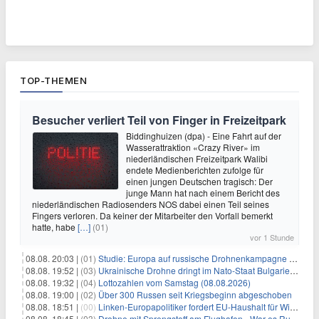
TOP-THEMEN
Besucher verliert Teil von Finger in Freizeitpark
Biddinghuizen (dpa) - Eine Fahrt auf der
Wasserattraktion «Crazy River» im
niederländischen Freizeitpark Walibi
endete Medienberichten zufolge für
einen jungen Deutschen tragisch: Der
junge Mann hat nach einem Bericht des
niederländischen Radiosenders NOS dabei einen Teil seines
Fingers verloren. Da keiner der Mitarbeiter den Vorfall bemerkt
hatte, habe
[…]
(01)
vor 1 Stunde
08.08. 20:03 |
(01)
Studie: Europa auf russische Drohnenkampagne unzureichend vorbereitet
08.08. 19:52 |
(03)
Ukrainische Drohne dringt im Nato-Staat Bulgarien ein
08.08. 19:32 |
(04)
Lottozahlen vom Samstag (08.08.2026)
08.08. 19:00 |
(02)
Über 300 Russen seit Kriegsbeginn abgeschoben
08.08. 18:51 |
(00)
Linken-Europapolitiker fordert EU-Haushalt für Wirtschaftsumbau
08.08. 18:45 |
(03)
Drohne mit Sprengstoff am Flughafen - War es Russland?