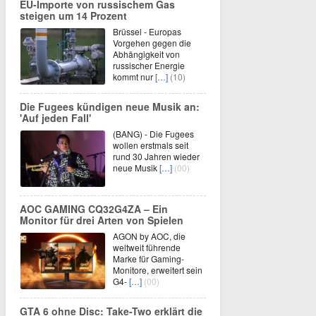
EU-Importe von russischem Gas
steigen um 14 Prozent
Brüssel - Europas
Vorgehen gegen die
Abhängigkeit von
russischer Energie
kommt nur
[…]
(10)
Die Fugees kündigen neue Musik an:
'Auf jeden Fall'
(BANG) - Die Fugees
wollen erstmals seit
rund 30 Jahren wieder
neue Musik
[…]
(00)
AOC GAMING CQ32G4ZA – Ein
Monitor für drei Arten von Spielen
AGON by AOC, die
weltweit führende
Marke für Gaming-
Monitore, erweitert sein
G4-
[…]
(00)
GTA 6 ohne Disc: Take-Two erklärt die