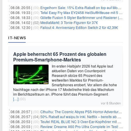
08.08. 20:55 |
(00)
Engelhorn Sale: 15% Extra-Rabatt on top auf Mode- und Sport-Artikel
08.08. 19:33 |
(00)
Tefal Easy Fry Max EY2458 Heißluftfritteuse mit 5 Litern für 64,99€
08.08. 18:33 |
(00)
Gillette Fusion 5 Styler Barttrimmer und Rasierer (All in One) für 16€
08.08. 14:02 |
(02)
MediaMarkt: 3 Tonie-Figuren für 37€
08.08. 12:30 |
(00)
Fallout 4: Anniversary Edition Switch 2 für 42,39€
IT-NEWS
Apple beherrscht 65 Prozent des globalen
Premium-Smartphone-Marktes
Im ersten Halbjahr 2026 hat Apple laut
aktuellen Daten von Counterpoint
Research stolze 65 Prozent des
weltweiten Marktes für Premium-
Smartphones erobert. Vor allem die hohe
Nachfrage nach der iPhone 17 Modellreihe trieb das Wachstum
im Berichtszeitraum an. iPhone führt das Premium-Segment
[…]
(00)
vor 8 Stunden
08.08. 20:57 |
(00)
Cthulhu: The Cosmic Abyss PS5-Horror-Adventure für 27,99€
08.08. 20:57 |
(04)
50% Rabatt auf waipu.tv inkl. Netflix – bereits ab 9€/Monat (statt 17,99€)
08.08. 20:53 |
(00)
Teufel REAL BLUE NC 3 Over-Ear-Kopfhörer mit ANC für 149,99€
08.08. 20:03 |
(00)
Review: Dreame X60 Pro Ultra Complete im Test: 42.000 Pa, 100 °C Moppwäsche & erstaunlich viel Technik in nur 8,9 cm Höhe