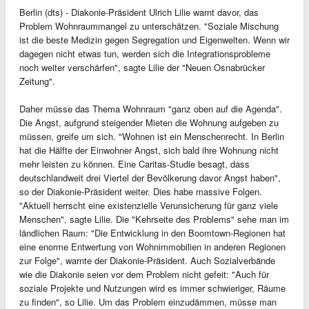
Berlin (dts) - Diakonie-Präsident Ulrich Lilie warnt davor, das
Problem Wohnraummangel zu unterschätzen. "Soziale Mischung
ist die beste Medizin gegen Segregation und Eigenwelten. Wenn wir
dagegen nicht etwas tun, werden sich die Integrationsprobleme
noch weiter verschärfen", sagte Lilie der "Neuen Osnabrücker
Zeitung".
Daher müsse das Thema Wohnraum "ganz oben auf die Agenda".
Die Angst, aufgrund steigender Mieten die Wohnung aufgeben zu
müssen, greife um sich. "Wohnen ist ein Menschenrecht. In Berlin
hat die Hälfte der Einwohner Angst, sich bald ihre Wohnung nicht
mehr leisten zu können. Eine Caritas-Studie besagt, dass
deutschlandweit drei Viertel der Bevölkerung davor Angst haben",
so der Diakonie-Präsident weiter. Dies habe massive Folgen.
"Aktuell herrscht eine existenzielle Verunsicherung für ganz viele
Menschen", sagte Lilie. Die "Kehrseite des Problems" sehe man im
ländlichen Raum: "Die Entwicklung in den Boomtown-Regionen hat
eine enorme Entwertung von Wohnimmobilien in anderen Regionen
zur Folge", warnte der Diakonie-Präsident. Auch Sozialverbände
wie die Diakonie seien vor dem Problem nicht gefeit: "Auch für
soziale Projekte und Nutzungen wird es immer schwieriger, Räume
zu finden", so Lilie. Um das Problem einzudämmen, müsse man