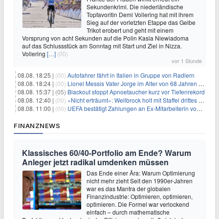
Sekundenkrimi. Die niederländische
Topfavoritin Demi Vollering hat mit ihrem
Sieg auf der vorletzten Etappe das Gelbe
Trikot erobert und geht mit einem
Vorsprung von acht Sekunden auf die Polin Kasia Niewiadoma
auf das Schlussstück am Sonntag mit Start und Ziel in Nizza.
Vollering
[…]
(00)
vor 1 Stunde
08.08. 18:25 |
(00)
Autofahrer fährt in Italien in Gruppe von Radlern
08.08. 18:24 |
(00)
Lionel Messis Vater Jorge im Alter von 68 Jahren gestorben
08.08. 15:37 |
(05)
Blackout stoppt Apnoetaucher kurz vor Tiefenrekord
08.08. 12:40 |
(00)
«Nicht erträumt»: Wellbrock holt mit Staffel drittes EM-Gold
08.08. 11:00 |
(00)
UEFA bestätigt Zahlungen an Ex-Mitarbeiterin von Infantino
FINANZNEWS
Klassisches 60/40-Portfolio am Ende? Warum
Anleger jetzt radikal umdenken müssen
Das Ende einer Ära: Warum Optimierung
nicht mehr zieht Seit den 1990er-Jahren
war es das Mantra der globalen
Finanzindustrie: Optimieren, optimieren,
optimieren. Die Formel war verlockend
einfach – durch mathematische