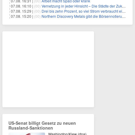
07.08. 16:31 |
(00)
Arbeit macht Spaß oder krank
07.08. 16:10 |
(00)
Vernetzung in jeder Hinsicht – Die Städte der Zukunft sind grün-blau
07.08. 15:29 |
(00)
Drei bis zehn Prozent, so viel Strom verbraucht ein Aufzug im Gebäude
07.08. 15:20 |
(00)
Northern Discovery Metals gibt die Börsennotierung an der Frankfurter Wertpapierbörse bekannt
US-Senat billigt Gesetz zu neuen
Russland-Sanktionen
Washington/Kiew (dpa)