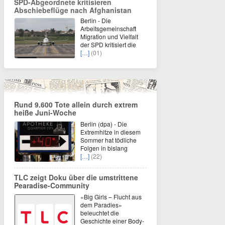
SPD-Abgeordnete kritisieren
Abschiebeflüge nach Afghanistan
Berlin - Die
Arbeitsgemeinschaft
Migration und Vielfalt
der SPD kritisiert die
[…]
(01)
Rund 9.600 Tote allein durch extrem
heiße Juni-Woche
Berlin (dpa) - Die
Extremhitze in diesem
Sommer hat tödliche
Folgen in bislang
[…]
(22)
TLC zeigt Doku über die umstrittene
Pearadise-Community
«Big Girls – Flucht aus
dem Paradies»
beleuchtet die
Geschichte einer Body-