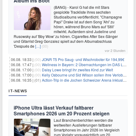
Album ins Boot
(BANG) - Karol G hat die mit Stars
gespickte Trackliste ihres sechsten
Studioalbums veröffentlicht. "Champagne
Papi" Drake ist auf dem Song 'Ahí' zu
hören, während Bruno Mars auf 'Still'
mitwirkt. Außerdem sind Judeline und
Rusowsky auf 'Bby Wow' zu hören. Cigarettes After Sex-Sänger
und Gitarrist Greg Gonzalez spielt auf dem Albumabschluss
'Después de
[…]
(00)
vor 2 Stunden
06.08. 18:33 |
(00)
JONR T5 Pro Saug- und Wischroboter für 194,99€
06.08. 17:47 |
(00)
Wellness in Bayern: 2 Übernachtungen im DAS LUDWIG Sports Resort inkl. HP + Wellness ab 174€ p.P.
06.08. 17:00 |
(00)
Daisy Lowe bringt ihr zweites Kind zur Welt
06.08. 17:00 |
(00)
Kelly Osbourne und Sid Wilson sollen ihre Verlobung gelöst haben
06.08. 16:35 |
(01)
Action-Trip in die Jochen Schweizer Arena inklusive Premium Hotel und Frühstück ab 59€ p.P.
IT-NEWS
iPhone Ultra lässt Verkauf faltbarer
Smartphones 2026 um 20 Prozent steigen
Laut Branchenberichten werden die
weltweiten Auslieferungen faltbarer
Smartphones im Jahr 2026 im Vergleich
zum Vorjahr voraussichtlich um 20