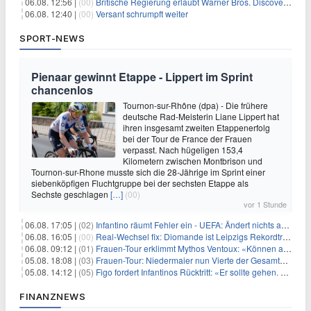
06.08. 12:56 |
(00)
Britische Regierung erlaubt Warner Bros. Discovery-Übernahme
06.08. 12:40 |
(00)
Versant schrumpft weiter
SPORT-NEWS
Pienaar gewinnt Etappe - Lippert im Sprint
chancenlos
Tournon-sur-Rhône (dpa) - Die frühere
deutsche Rad-Meisterin Liane Lippert hat
ihren insgesamt zweiten Etappenerfolg
bei der Tour de France der Frauen
verpasst. Nach hügeligen 153,4
Kilometern zwischen Montbrison und
Tournon-sur-Rhone musste sich die 28-Jährige im Sprint einer
siebenköpfigen Fluchtgruppe bei der sechsten Etappe als
Sechste geschlagen
[…]
(00)
vor 1 Stunde
06.08. 17:05 |
(02)
Infantino räumt Fehler ein - UEFA: Ändert nichts an Boykott
06.08. 16:05 |
(00)
Real-Wechsel fix: Diomande ist Leipzigs Rekordtransfer
06.08. 09:12 |
(01)
Frauen-Tour erklimmt Mythos Ventoux: «Können alles schaffen»
05.08. 18:08 |
(03)
Frauen-Tour: Niedermaier nun Vierte der Gesamtwertung
05.08. 14:12 |
(05)
Figo fordert Infantinos Rücktritt: «Er sollte gehen. Jetzt»
FINANZNEWS