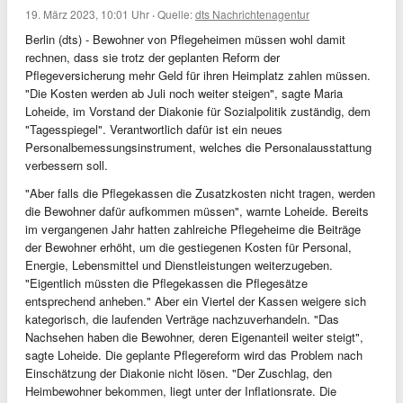
19. März 2023, 10:01 Uhr
·
Quelle:
dts Nachrichtenagentur
Berlin (dts) - Bewohner von Pflegeheimen müssen wohl damit
rechnen, dass sie trotz der geplanten Reform der
Pflegeversicherung mehr Geld für ihren Heimplatz zahlen müssen.
"Die Kosten werden ab Juli noch weiter steigen", sagte Maria
Loheide, im Vorstand der Diakonie für Sozialpolitik zuständig, dem
"Tagesspiegel". Verantwortlich dafür ist ein neues
Personalbemessungsinstrument, welches die Personalausstattung
verbessern soll.
"Aber falls die Pflegekassen die Zusatzkosten nicht tragen, werden
die Bewohner dafür aufkommen müssen", warnte Loheide. Bereits
im vergangenen Jahr hatten zahlreiche Pflegeheime die Beiträge
der Bewohner erhöht, um die gestiegenen Kosten für Personal,
Energie, Lebensmittel und Dienstleistungen weiterzugeben.
"Eigentlich müssten die Pflegekassen die Pflegesätze
entsprechend anheben." Aber ein Viertel der Kassen weigere sich
kategorisch, die laufenden Verträge nachzuverhandeln. "Das
Nachsehen haben die Bewohner, deren Eigenanteil weiter steigt",
sagte Loheide. Die geplante Pflegereform wird das Problem nach
Einschätzung der Diakonie nicht lösen. "Der Zuschlag, den
Heimbewohner bekommen, liegt unter der Inflationsrate. Die