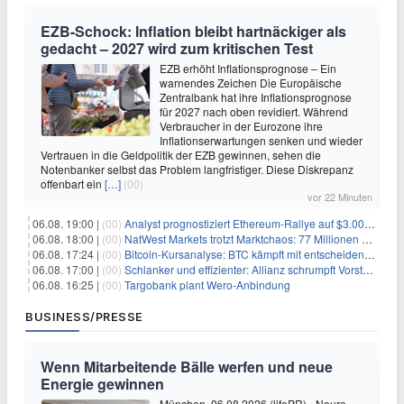
EZB-Schock: Inflation bleibt hartnäckiger als
gedacht – 2027 wird zum kritischen Test
EZB erhöht Inflationsprognose – Ein
warnendes Zeichen Die Europäische
Zentralbank hat ihre Inflationsprognose
für 2027 nach oben revidiert. Während
Verbraucher in der Eurozone ihre
Inflationserwartungen senken und wieder
Vertrauen in die Geldpolitik der EZB gewinnen, sehen die
Notenbanker selbst das Problem langfristiger. Diese Diskrepanz
offenbart ein
[…]
(00)
vor 22 Minuten
06.08. 19:00 |
(00)
Analyst prognostiziert Ethereum-Rallye auf $3.000 nach entscheidendem On-Chain-Ausbruch
06.08. 18:00 |
(00)
NatWest Markets trotzt Marktchaos: 77 Millionen Pfund Gewinn im ersten Halbjahr
06.08. 17:24 |
(00)
Bitcoin-Kursanalyse: BTC kämpft mit entscheidender $65K-Hürde, während sich ein Liquidationscluster aufbaut
06.08. 17:00 |
(00)
Schlanker und effizienter: Allianz schrumpft Vorstand auf 8 Köpfe – das steckt dahinter
06.08. 16:25 |
(00)
Targobank plant Wero-Anbindung
BUSINESS/PRESSE
Wenn Mitarbeitende Bälle werfen und neue
Energie gewinnen
München, 06.08.2026 (lifePR) - Neuro-