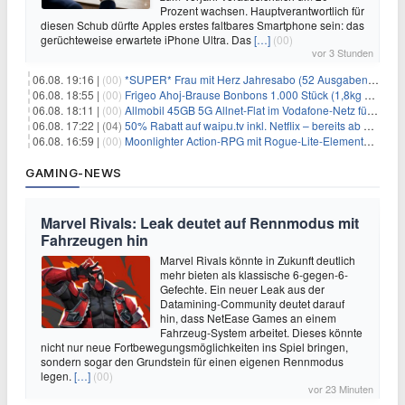
Prozent wachsen. Hauptverantwortlich für
diesen Schub dürfte Apples erstes faltbares Smartphone sein: das
gerüchteweise erwartete iPhone Ultra. Das
[…]
(00)
vor 3 Stunden
06.08. 19:16 |
(00)
*SUPER* Frau mit Herz Jahresabo (52 Ausgaben) für 161,40€ + bis zu 150€ Prämie
06.08. 18:55 |
(00)
Frigeo Ahoj-Brause Bonbons 1.000 Stück (1,8kg Eimer) für 6,29€
06.08. 18:11 |
(00)
Allmobil 45GB 5G Allnet-Flat im Vodafone-Netz für eff. 5,91€/Monat dank 50€ Wechselbonus + 0€ AG
06.08. 17:22 |
(04)
50% Rabatt auf waipu.tv inkl. Netflix – bereits ab 9€/Monat (statt 17,99€)
06.08. 16:59 |
(00)
Moonlighter Action-RPG mit Rogue-Lite-Elementen kostenlos bei Steam
GAMING-NEWS
Marvel Rivals: Leak deutet auf Rennmodus mit
Fahrzeugen hin
Marvel Rivals könnte in Zukunft deutlich
mehr bieten als klassische 6-gegen-6-
Gefechte. Ein neuer Leak aus der
Datamining-Community deutet darauf
hin, dass NetEase Games an einem
Fahrzeug-System arbeitet. Dieses könnte
nicht nur neue Fortbewegungsmöglichkeiten ins Spiel bringen,
sondern sogar den Grundstein für einen eigenen Rennmodus
legen.
[…]
(00)
vor 23 Minuten