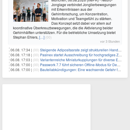
Jonglage verbindet Jonglierbewegungen
mit Erkenntnissen aus der
Gehirnforschung, um Konzentration,
Motivation und Teamgefühl zu stärken.
Das Konzept setzt dabei vor allem auf
koordinative Überkreuzbewegungen, die die Aktivierung beider
Gehirnhälften unterstützen. Für die betriebliche Umsetzung bietet
Stephan Ehlers,
[…]
(00)
vor 3 Stunden
06.08. 17:34 |
(00)
Steigende Adipositasrate zeigt strukturellen Handlungsbedarf bei der Ernährung schulpflichtiger Kinder
06.08. 17:18 |
(00)
Pasinex startet Ausschreibung für hochgradiges Zinksulfidkonzentrat mit Germanium- und Silbergehalten und stellt ein Betriebsupdate bereit
06.08. 17:03 |
(00)
Variantenreiche Miniaturkupplungen für diverse Einsatzbereiche
06.08. 17:00 |
(00)
Passwork 7.7 führt sicheren Offline-Modus für Desktop- und Mobile-Apps ein
06.08. 17:00 |
(00)
Bauteilabkündigungen: Eine wachsende Gefahr für industrielle Elektroniksysteme