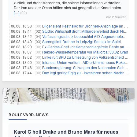
zurück und droht Menschen, die solche Informationen verbreiten.
Der Iran und der Oman hätten sich auf geografische Koordinaten
[…]
(00)
vor 2 Minuten
06.08. 18:58 |
(00)
Bilger sieht Restrisiko für Drohnen-Anschläge an Flughäfen
06.08. 18:44 |
(02)
Studie: Wirtschaft droht Milliardenverlust durch Niedrigwasser
06.08. 18:42 |
(04)
Verfassungsschutz beobachtet AfD-Abgeordneten Nolte
06.08. 18:40 |
(03)
Sprengstoff-Drohne in Leipzig: Semtex im Spiel
06.08. 18:20 |
(00)
Ex-Caritas-Chef kritisiert abschlagsfreie Rente nach 45 Jahren
06.08. 18:07 |
(00)
Rekord-Wassertemperatur vor Mallorca: 33,02 Grad
06.08. 18:02 |
(00)
Linke ruft SPD zu Umsetzung von Volksentscheid auf
06.08. 18:00 |
(00)
Infratest: Union verliert - AfD erklimmt neues Rekordhoch
06.08. 17:46 |
(00)
Bundesregierung: Sitzungen des Nationalen Sicherheitsrates geheim
06.08. 17:44 |
(00)
Dax legt geringfügig zu - Investoren sehen Nachholpotenzial
BOULEVARD-NEWS
Karol G holt Drake und Bruno Mars für neues