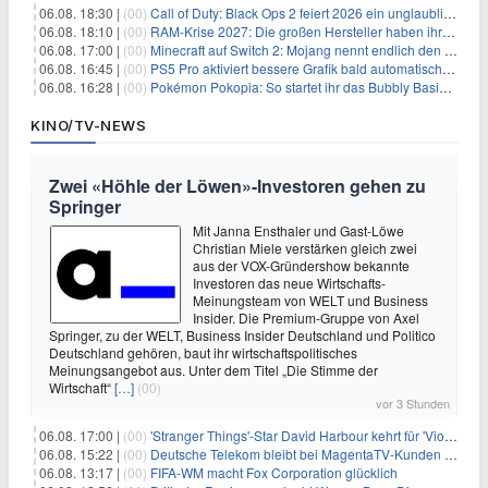
06.08. 18:30 |
(00)
Call of Duty: Black Ops 2 feiert 2026 ein unglaubliches Comeback
06.08. 18:10 |
(00)
RAM-Krise 2027: Die großen Hersteller haben ihre Produktion offenbar schon verkauft
06.08. 17:00 |
(00)
Minecraft auf Switch 2: Mojang nennt endlich den Releasetermin
06.08. 16:45 |
(00)
PS5 Pro aktiviert bessere Grafik bald automatisch, aber das Update ist kleiner als gedacht
06.08. 16:28 |
(00)
Pokémon Pokopia: So startet ihr das Bubbly Basin-DLC
KINO/TV-NEWS
Zwei «Höhle der Löwen»-Investoren gehen zu
Springer
Mit Janna Ensthaler und Gast-Löwe
Christian Miele verstärken gleich zwei
aus der VOX-Gründershow bekannte
Investoren das neue Wirtschafts-
Meinungsteam von WELT und Business
Insider. Die Premium-Gruppe von Axel
Springer, zu der WELT, Business Insider Deutschland und Politico
Deutschland gehören, baut ihr wirtschaftspolitisches
Meinungsangebot aus. Unter dem Titel „Die Stimme der
Wirtschaft“
[…]
(00)
vor 3 Stunden
06.08. 17:00 |
(00)
'Stranger Things'-Star David Harbour kehrt für 'Violent Night 2' zurück – Kristen Bell stößt zur Besetzung
06.08. 15:22 |
(00)
Deutsche Telekom bleibt bei MagentaTV-Kunden vage
06.08. 13:17 |
(00)
FIFA-WM macht Fox Corporation glücklich