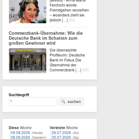
Ferchichi würde
Fremdgehen verzeihen
– woanders zieht sie
jedoch
[…]
(00)
Commerzbank-Übernahme: Wie die
Deutsche Bank im Schatten zum
großen Gewinner wird
Die überraschte
Profiteurin: Deutsche
Bank im Fokus Die
Übernahme der
Commerzbank
[…]
(00)
Suchbegriff
suchen
Diese
Woche
Vorletzte
Woche
09.08.2026
26.07.2026
(Heute)
(So)
08.08.2026
25.07.2026
(Gestern)
(Sa)