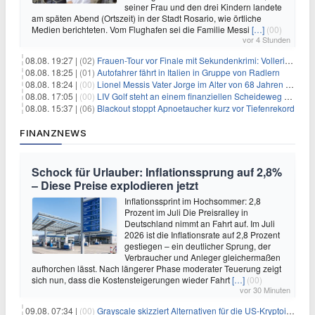
seiner Frau und den drei Kindern landete
am späten Abend (Ortszeit) in der Stadt Rosario, wie örtliche
Medien berichteten. Vom Flughafen sei die Familie Messi
[…]
(00)
vor 4 Stunden
08.08. 19:27 |
(02)
Frauen-Tour vor Finale mit Sekundenkrimi: Vollering in Gelb
08.08. 18:25 |
(01)
Autofahrer fährt in Italien in Gruppe von Radlern
08.08. 18:24 |
(00)
Lionel Messis Vater Jorge im Alter von 68 Jahren gestorben
08.08. 17:05 |
(00)
LIV Golf steht an einem finanziellen Scheideweg auf der Suche nach neuen Investitionen
08.08. 15:37 |
(06)
Blackout stoppt Apnoetaucher kurz vor Tiefenrekord
FINANZNEWS
Schock für Urlauber: Inflationssprung auf 2,8%
– Diese Preise explodieren jetzt
Inflationssprint im Hochsommer: 2,8
Prozent im Juli Die Preisralley in
Deutschland nimmt an Fahrt auf. Im Juli
2026 ist die Inflationsrate auf 2,8 Prozent
gestiegen – ein deutlicher Sprung, der
Verbraucher und Anleger gleichermaßen
aufhorchen lässt. Nach längerer Phase moderater Teuerung zeigt
sich nun, dass die Kostensteigerungen wieder Fahrt
[…]
(00)
vor 30 Minuten
09.08. 07:34 |
(00)
Grayscale skizziert Alternativen für die US-Kryptoindustrie ohne CLARITY Act