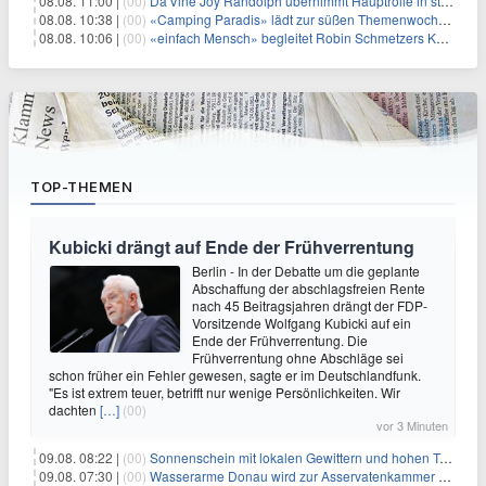
08.08. 11:00 |
(00)
Da'Vine Joy Randolph übernimmt Hauptrolle in starbesetzter schwarzer Komödie
08.08. 10:38 |
(00)
«Camping Paradis» lädt zur süßen Themenwoche ein
08.08. 10:06 |
(00)
«einfach Mensch» begleitet Robin Schmetzers Kampf gegen eine seltene Krankheit
TOP-THEMEN
Kubicki drängt auf Ende der Frühverrentung
Berlin - In der Debatte um die geplante
Abschaffung der abschlagsfreien Rente
nach 45 Beitragsjahren drängt der FDP-
Vorsitzende Wolfgang Kubicki auf ein
Ende der Frühverrentung. Die
Frühverrentung ohne Abschläge sei
schon früher ein Fehler gewesen, sagte er im Deutschlandfunk.
"Es ist extrem teuer, betrifft nur wenige Persönlichkeiten. Wir
dachten
[…]
(00)
vor 3 Minuten
09.08. 08:22 |
(00)
Sonnenschein mit lokalen Gewittern und hohen Temperaturen
09.08. 07:30 |
(00)
Wasserarme Donau wird zur Asservatenkammer der Geschichte