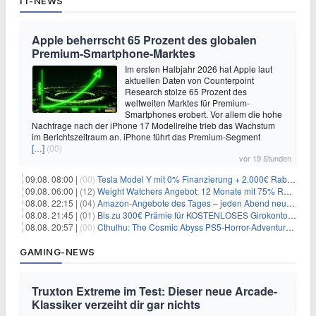
IT-NEWS
Apple beherrscht 65 Prozent des globalen
Premium-Smartphone-Marktes
Im ersten Halbjahr 2026 hat Apple laut
aktuellen Daten von Counterpoint
Research stolze 65 Prozent des
weltweiten Marktes für Premium-
Smartphones erobert. Vor allem die hohe
Nachfrage nach der iPhone 17 Modellreihe trieb das Wachstum
im Berichtszeitraum an. iPhone führt das Premium-Segment
[…]
(00)
vor 19 Stunden
09.08. 08:00 |
(00)
Tesla Model Y mit 0% Finanzierung + 2.000€ Rabatt für 38.970€
09.08. 06:00 |
(12)
Weight Watchers Angebot: 12 Monate mit 75% Rabatt ab 6,25€/Monat
08.08. 22:15 |
(04)
Amazon-Angebote des Tages – jeden Abend neue Deals zum Stöbern
08.08. 21:45 |
(01)
Bis zu 300€ Prämie für KOSTENLOSES Girokonto bei der Santander – 50€ schon nach 1 Woche!
08.08. 20:57 |
(00)
Cthulhu: The Cosmic Abyss PS5-Horror-Adventure für 27,99€
GAMING-NEWS
Truxton Extreme im Test: Dieser neue Arcade-
Klassiker verzeiht dir gar nichts