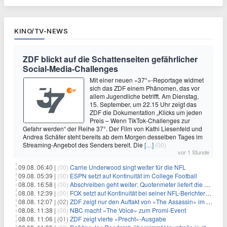
KINO/TV-NEWS
ZDF blickt auf die Schattenseiten gefährlicher
Social-Media-Challenges
Mit einer neuen «37°»-Reportage widmet
sich das ZDF einem Phänomen, das vor
allem Jugendliche betrifft. Am Dienstag,
15. September, um 22.15 Uhr zeigt das
ZDF die Dokumentation „Klicks um jeden
Preis – Wenn TikTok-Challenges zur
Gefahr werden“ der Reihe 37°. Der Film von Kathi Liesenfeld und
Andrea Schäfer steht bereits ab dem Morgen desselben Tages im
Streaming-Angebot des Senders bereit. Die
[…]
(00)
vor 1 Stunde
09.08. 06:40 |
(00)
Carrie Underwood singt weiter für die NFL
09.08. 05:39 |
(00)
ESPN setzt auf Kontinuität im College Football
08.08. 16:58 |
(00)
Abschreiben geht weiter: Quotenmeter liefert die Vorlagen
08.08. 12:39 |
(00)
FOX setzt auf Kontinuität bei seiner NFL-Berichterstattung
08.08. 12:07 |
(02)
ZDF zeigt nur den Auftakt von «The Assassin» im Fernsehen
08.08. 11:38 |
(00)
NBC macht «The Voice» zum Promi-Event
08.08. 11:06 |
(01)
ZDF zeigt vierte «Precht»-Ausgabe