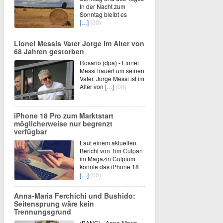
In der Nacht zum
Sonntag bleibt es
[…]
(00)
Lionel Messis Vater Jorge im Alter von
68 Jahren gestorben
Rosario (dpa) - Lionel
Messi trauert um seinen
Vater. Jorge Messi ist im
Alter von
[…]
(00)
iPhone 18 Pro zum Marktstart
möglicherweise nur begrenzt
verfügbar
Laut einem aktuellen
Bericht von Tim Culpan
im Magazin Culpium
könnte das iPhone 18
[…]
(00)
Anna-Maria Ferchichi und Bushido:
Seitensprung wäre kein
Trennungsgrund
(BANG) - Anna-Maria