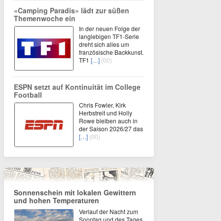
«Camping Paradis» lädt zur süßen
Themenwoche ein
In der neuen Folge der
langlebigen TF1-Serie
dreht sich alles um
französische Backkunst.
TF1
[…]
(00)
ESPN setzt auf Kontinuität im College
Football
Chris Fowler, Kirk
Herbstreit und Holly
Rowe bleiben auch in
der Saison 2026/27 das
[…]
(00)
Sonnenschein mit lokalen Gewittern
und hohen Temperaturen
Verlauf der Nacht zum
Sonntag und des Tages