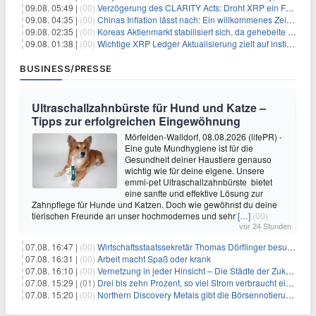
09.08. 05:49 |
(00)
Verzögerung des CLARITY Acts: Droht XRP ein Fall unter die $1-Marke?
09.08. 04:35 |
(00)
Chinas Inflation lässt nach: Ein willkommenes Zeichen für Investoren angesichts der Folgen des Öl-Schocks
09.08. 02:35 |
(00)
Koreas Aktienmarkt stabilisiert sich, da gehebelte Positionen abgebaut werden
09.08. 01:38 |
(00)
Wichtige XRP Ledger Aktualisierung zielt auf institutionelle Akzeptanz ab
BUSINESS/PRESSE
Ultraschallzahnbürste für Hund und Katze –
Tipps zur erfolgreichen Eingewöhnung
Mörfelden-Walldorf, 08.08.2026 (lifePR) -
Eine gute Mundhygiene ist für die
Gesundheit deiner Haustiere genauso
wichtig wie für deine eigene. Unsere
emmi-pet Ultraschallzahnbürste bietet
eine sanfte und effektive Lösung zur
Zahnpflege für Hunde und Katzen. Doch wie gewöhnst du deine
tierischen Freunde an unser hochmodernes und sehr
[…]
(00)
vor 24 Stunden
07.08. 16:47 |
(00)
Wirtschaftsstaatssekretär Thomas Dörflinger besucht Handwerksbetrieb im Kammerbezirk Freiburg
07.08. 16:31 |
(00)
Arbeit macht Spaß oder krank
07.08. 16:10 |
(00)
Vernetzung in jeder Hinsicht – Die Städte der Zukunft sind grün-blau
07.08. 15:29 |
(01)
Drei bis zehn Prozent, so viel Strom verbraucht ein Aufzug im Gebäude
07.08. 15:20 |
(00)
Northern Discovery Metals gibt die Börsennotierung an der Frankfurter Wertpapierbörse bekannt