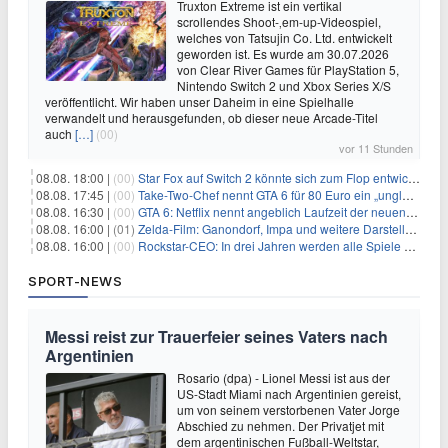
Truxton Extreme ist ein vertikal
scrollendes Shoot-‚em-up-Videospiel,
welches von Tatsujin Co. Ltd. entwickelt
geworden ist. Es wurde am 30.07.2026
von Clear River Games für PlayStation 5,
Nintendo Switch 2 und Xbox Series X/S
veröffentlicht. Wir haben unser Daheim in eine Spielhalle
verwandelt und herausgefunden, ob dieser neue Arcade-Titel
auch
[…]
(00)
vor 11 Stunden
08.08. 18:00 |
(00)
Star Fox auf Switch 2 könnte sich zum Flop entwickeln
08.08. 17:45 |
(00)
Take-Two-Chef nennt GTA 6 für 80 Euro ein „unglaubliches Schnäppchen“
08.08. 16:30 |
(00)
GTA 6: Netflix nennt angeblich Laufzeit der neuen Gameplay-Präsentation
08.08. 16:00 |
(01)
Zelda-Film: Ganondorf, Impa und weitere Darsteller sollen feststehen
08.08. 16:00 |
(00)
Rockstar-CEO: In drei Jahren werden alle Spiele gestreamt
SPORT-NEWS
Messi reist zur Trauerfeier seines Vaters nach
Argentinien
Rosario (dpa) - Lionel Messi ist aus der
US-Stadt Miami nach Argentinien gereist,
um von seinem verstorbenen Vater Jorge
Abschied zu nehmen. Der Privatjet mit
dem argentinischen Fußball-Weltstar,