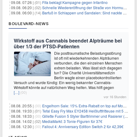
09.08. 07:26 |
(01)
Fifa beklagt Kampagne gegen Infantino
09.08. 06:20 |
(02)
Schnelle Wiedereröffnung der Straße von Hormus ungewiss
09.08. 06:00 |
(14)
Barfuß in Schlappen und Sandalen: Sind nackte Füße eklig?
BOULEVARD-NEWS
Wirkstoff aus Cannabis beendet Alpträume bei
über 1/3 der PTSD-Patienten
Die posttraumatische Belastungsstörung
ist oft mit wiederkehrenden Alpträumen
verbunden, die den einzelnen Menschen
extrem belasten. Was lässt sich dagegen
tun? Die Charité Universitätsmedizin
Berlin wagte einen placebokontrollierten
Versuch und wurde fündig: Ein wenig bekannter Cannabis-
Wirkstoff könnte auf natürlichem Weg helfen. Was hilft gegen
[…]
(00)
vor 16 Stunden
08.08. 20:55 |
(00)
Engelhorn Sale: 15% Extra-Rabatt on top auf Mode- und Sport-Artikel
08.08. 19:33 |
(01)
Tefal Easy Fry Max EY2458 Heißluftfritteuse mit 5 Litern für 64,99€
08.08. 18:33 |
(00)
Gillette Fusion 5 Styler Barttrimmer und Rasierer (All in One) für 16€
08.08. 14:02 |
(02)
MediaMarkt: 3 Tonie-Figuren für 37€
08.08. 12:30 |
(00)
Fallout 4: Anniversary Edition Switch 2 für 42,39€