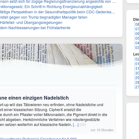
etzt sich für zügige Regierungsfinanzierung angesichts von Shutdown-Risiken ein
ktionsgesetz: Ein Schritt in Richtung Energieunabhängigkeit
elfältige Perspektiven in der Gesundheitspolitik beim CDC-Gedenkakt ein
elsfall gegen von Trump begnadigten Manager fallen
Di
f Härtefall- und Übergangsregelungen
0
rdern Nachbesserungen bei Frühstartrente
0
0
0
0
0
Let
0
0
3
3
2
2
2
hne einen einzigen Nadelstich
rt-up will das Tätowieren neu erfinden, ohne Nadelstiche und
it einer klassischen Sitzung. CipherX ersetzt die
durch ein Pflaster voller Mikronadeln, die Pigment direkt in die
cht abgeben. Herkömmliche Verfahren wie robotergestützte
n setzen weiterhin auf klassische Nadeln,
[…]
(00)
vor 10 Stunden
n-Soundtracks Partyspiel-Erweiterung für 6,99€