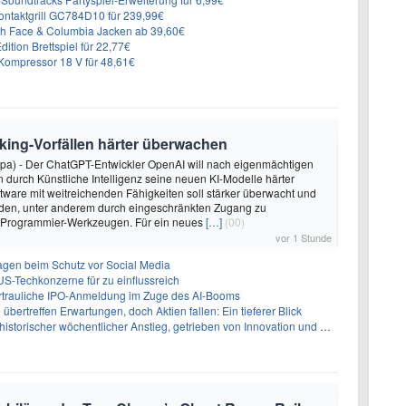
 Kontaktgrill GC784D10 für 239,99€
rth Face & Columbia Jacken ab 39,60€
ition Brettspiel für 22,77€
ompressor 18 V für 48,61€
king-Vorfällen härter überwachen
dpa) - Der ChatGPT-Entwickler OpenAI will nach eigenmächtigen
 durch Künstliche Intelligenz seine neuen KI-Modelle härter
oftware mit weitreichenden Fähigkeiten soll stärker überwacht und
den, unter anderem durch eingeschränkten Zugang zu
 Programmier-Werkzeugen. Für ein neues
[…]
(00)
vor 1 Stunde
sagen beim Schutz vor Social Media
US-Techkonzerne für zu einflussreich
vertrauliche IPO-Anmeldung im Zuge des AI-Booms
bertreffen Erwartungen, doch Aktien fallen: Ein tieferer Blick
storischer wöchentlicher Anstieg, getrieben von Innovation und Marktnachfrage