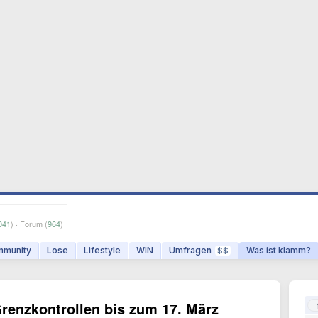
041
) · Forum (
964
)
munity
Lose
Lifestyle
WIN
Umfragen
Was ist klamm?
$$
renzkontrollen bis zum 17. März