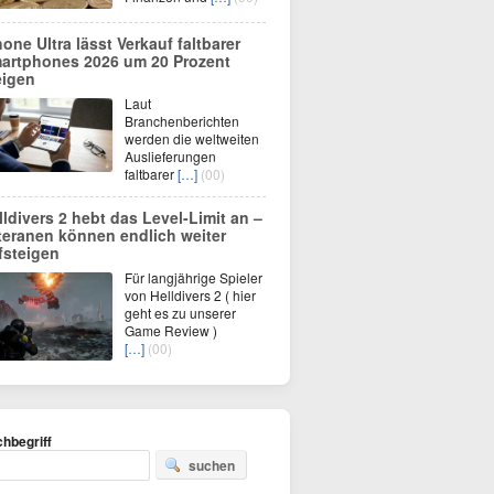
hone Ultra lässt Verkauf faltbarer
artphones 2026 um 20 Prozent
eigen
Laut
Branchenberichten
werden die weltweiten
Auslieferungen
faltbarer
[…]
(00)
lldivers 2 hebt das Level-Limit an –
teranen können endlich weiter
fsteigen
Für langjährige Spieler
von Helldivers 2 ( hier
geht es zu unserer
Game Review )
[…]
(00)
hbegriff
suchen