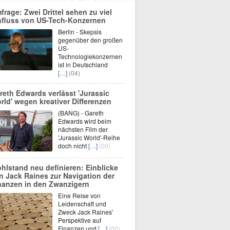
frage: Zwei Drittel sehen zu viel
nfluss von US-Tech-Konzernen
Berlin - Skepsis
gegenüber den großen
US-
Technologiekonzernen
ist in Deutschland
[…]
(04)
reth Edwards verlässt 'Jurassic
rld' wegen kreativer Differenzen
(BANG) - Gareth
Edwards wird beim
nächsten Film der
'Jurassic World'-Reihe
doch nicht
[…]
(00)
hlstand neu definieren: Einblicke
n Jack Raines zur Navigation der
nanzen in den Zwanzigern
Eine Reise von
Leidenschaft und
Zweck Jack Raines'
Perspektive auf
Finanzen und
[…]
(00)