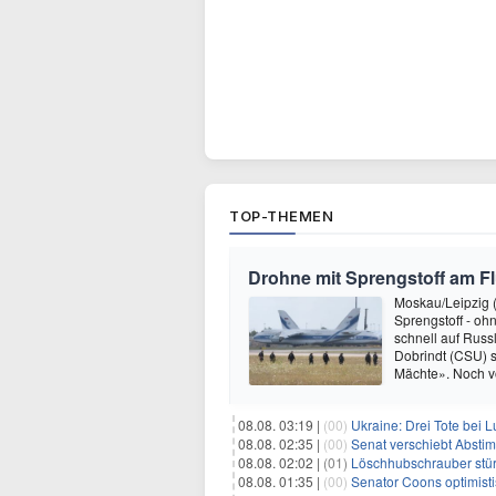
TOP-THEMEN
Drohne mit Sprengstoff am F
Moskau/Leipzig (
Sprengstoff - oh
schnell auf Russ
Dobrindt (CSU) s
Mächte». Noch v
08.08. 03:19 |
(00)
Ukraine: Drei Tote bei L
08.08. 02:35 |
(00)
Senat verschiebt Abstimmung ü
08.08. 02:02 |
(01)
Löschhubschrauber stür
08.08. 01:35 |
(00)
Senator Coons optimisti