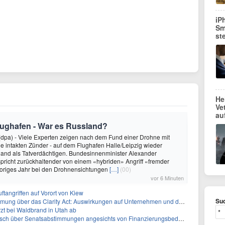
iP
Sm
st
He
Ve
au
lughafen - War es Russland?
dpa) - Viele Experten zeigen nach dem Fund einer Drohne mit
ne intakten Zünder - auf dem Flughafen Halle/Leipzig wieder
land als Tatverdächtigen. Bundesinnenminister Alexander
pricht zurückhaltender von einem «hybriden» Angriff «fremder
origes Jahr bei den Drohnensichtungen
[…]
(00)
vor 6 Minuten
uftangriffen auf Vorort von Kiew
Suc
ber das Clarity Act: Auswirkungen auf Unternehmen und das Vertrauen der Investoren
zt bei Waldbrand in Utah ab
sch über Senatsabstimmungen angesichts von Finanzierungsbedenken