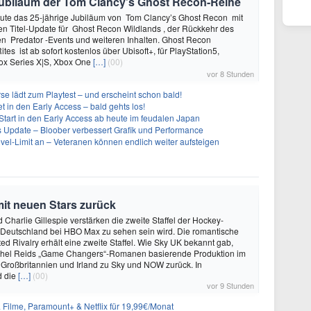
e Jubiläum der Tom Clancy’s Ghost Recon-Reihe
heute das 25-jährige Jubiläum von Tom Clancy’s Ghost Recon mit
n Titel-Update für Ghost Recon Wildlands , der Rückkehr des
en Predator -Events und weiteren Inhalten. Ghost Recon
ites ist ab sofort kostenlos über Ubisoft+, für PlayStation5,
box Series X|S, Xbox One
[…]
(00)
vor 8 Stunden
se lädt zum Playtest – und erscheint schon bald!
t in den Early Access – bald gehts los!
Start in den Early Access ab heute im feudalen Japan
ues Update – Bloober verbessert Grafik und Performance
evel-Limit an – Veteranen können endlich weiter aufsteigen
mit neuen Stars zurück
 Charlie Gillespie verstärken die zweite Staffel der Hockey-
 Deutschland bei HBO Max zu sehen sein wird. Die romantische
d Rivalry erhält eine zweite Staffel. Wie Sky UK bekannt gab,
achel Reids „Game Changers“-Romanen basierende Produktion im
 Großbritannien und Irland zu Sky und NOW zurück. In
d die
[…]
(00)
vor 9 Stunden
& Filme, Paramount+ & Netflix für 19,99€/Monat