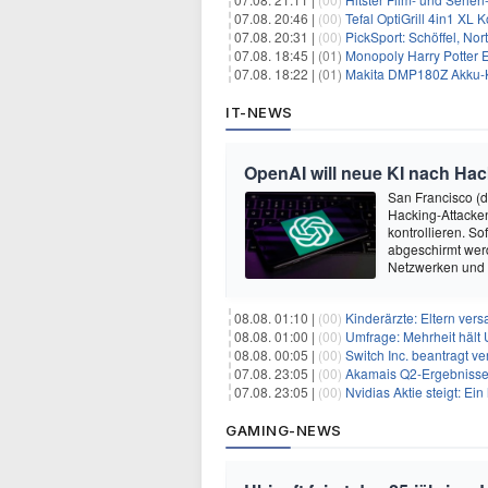
07.08. 20:46 |
(00)
Tefal OptiGrill 4in1 XL
07.08. 20:31 |
(00)
PickSport: Schöffel, No
07.08. 18:45 |
(01)
Monopoly Harry Potter Ed
07.08. 18:22 |
(01)
Makita DMP180Z Akku-K
IT-NEWS
OpenAI will neue KI nach Hac
San Francisco (
Hacking-Attacken
kontrollieren. S
abgeschirmt wer
Netzwerken und
08.08. 01:10 |
(00)
Kinderärzte: Eltern ver
08.08. 01:00 |
(00)
Umfrage: Mehrheit hält 
08.08. 00:05 |
(00)
Switch Inc. beantragt 
07.08. 23:05 |
(00)
Akamais Q2-Ergebnisse ü
07.08. 23:05 |
(00)
Nvidias Aktie steigt: Ein hi
GAMING-NEWS