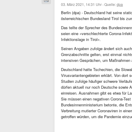
03. März 2021, 14:31 Uhr
·
Quelle:
dpa
Berlin (dpa) - Deutschland hat seine sta
österreichischen Bundesland Tirol bis zu
Das teilte der Sprecher des Bundesinnenm
seien eine «verschlechterte Corona-Infek
Infektionslage in Tirol».
Seinen Angaben zufolge ändert sich auch
Grenzabschnitte gelten, erst einmal nicht
intensiven Gesprächen, um Maßnahmen a
Deutschland hatte Tschechien, die Slowak
Virusvariantengebieten erklärt. Von dort
Studien zufolge häufiger schwere Verläufe
dürfen aktuell nur noch Deutsche sowie A
einreisen. Ausnahmen gibt es etwa für L
Sie müssen einen negativen Corona-Test vo
Bundesinnenministerium betonte, die Ents
Verbreitung mutierter Coronaviren in ei
getroffen würden, um die Pandemie ein