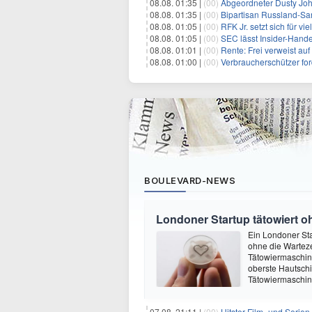
08.08. 01:35 |
(00)
Abgeordneter Dusty Johnson s
08.08. 01:35 |
(00)
Bipartisan Russland-San
08.08. 01:05 |
(00)
RFK Jr. setzt sich für vi
08.08. 01:05 |
(00)
SEC lässt Insider-Hand
08.08. 01:01 |
(00)
Rente: Frei verweist au
08.08. 01:00 |
(00)
Verbraucherschützer fo
BOULEVARD-NEWS
Londoner Startup tätowiert o
Ein Londoner Sta
ohne die Warteze
Tätowiermaschine 
oberste Hautschi
Tätowiermaschine
07.08. 21:11 |
(00)
Hitster Film- und Serie