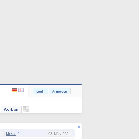
Login
Anmelden
Werben
MrBci
1
03. März 2021