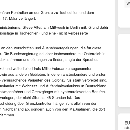
Wa
tionären Kontrollen an der Grenze zu Tschechien und dem
m 17. März verlängert.
inisteriums, Steve Alter, am Mittwoch in Berlin mit. Grund dafür
tionslage in Tschechien» und eine «nicht verbesserte
 an den Vorschriften und Ausnahmeregelungen, die für diese
s. Die Bundesregierung sei aber insbesondere mit Österreich in
bzustimmen und Lösungen zu finden, sagte der Sprecher.
ei und weite Teile Tirols Mitte Februar zu sogenannten
 sowie aus anderen Gebieten, in denen ansteckendere und ersten
 verursachende Varianten des Coronavirus stark verbreitet sind,
usländer mit Wohnsitz und Aufenthaltserlaubnis in Deutschland
astwagenfahrer und Grenzgänger mit systemrelevanten Berufen.
rlegen, der nicht älter als 48 Stunden ist. Das
cheidung über Grenzkontrollen hänge nicht allein von der
nem Nachbarland ab, sondern auch von den Maßnahmen, die dort
zudämmen.
EU
st