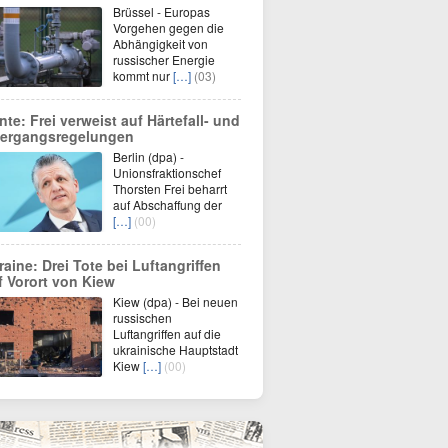
Brüssel - Europas
Vorgehen gegen die
Abhängigkeit von
russischer Energie
kommt nur
[…]
(03)
nte: Frei verweist auf Härtefall- und
ergangsregelungen
Berlin (dpa) -
Unionsfraktionschef
Thorsten Frei beharrt
auf Abschaffung der
[…]
(00)
raine: Drei Tote bei Luftangriffen
f Vorort von Kiew
Kiew (dpa) - Bei neuen
russischen
Luftangriffen auf die
ukrainische Hauptstadt
Kiew
[…]
(00)