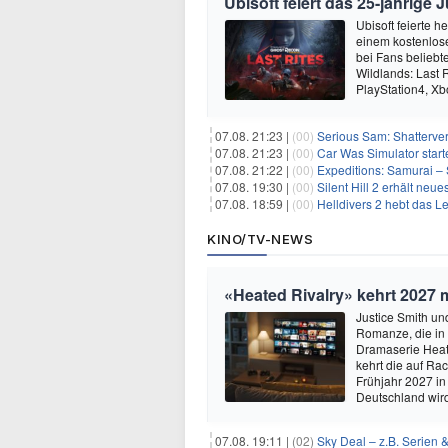
Ubisoft feiert das 25-jährig
Ubisoft feierte 
einem kostenlose
bei Fans beliebt
Wildlands: Last R
PlayStation4, X
07.08. 21:23 |
(00)
Serious Sam: Shatterver
07.08. 21:23 |
(00)
Car Was Simulator starte
07.08. 21:22 |
(00)
Expeditions: Samurai – 
07.08. 19:30 |
(00)
Silent Hill 2 erhält ne
07.08. 18:59 |
(00)
Helldivers 2 hebt das L
KINO/TV-NEWS
«Heated Rivalry» kehrt 2027 
Justice Smith und
Romanze, die in
Dramaserie Heate
kehrt die auf R
Frühjahr 2027 in
Deutschland wir
07.08. 19:11 |
(02)
Sky Deal – z.B. Serien 