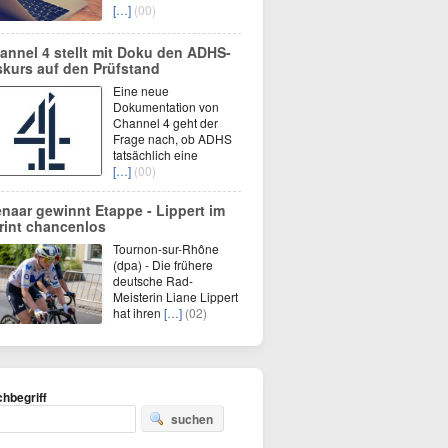
[…]
(00)
annel 4 stellt mit Doku den ADHS-
skurs auf den Prüfstand
Eine neue
Dokumentation von
Channel 4 geht der
Frage nach, ob ADHS
tatsächlich eine
[…]
(00)
enaar gewinnt Etappe - Lippert im
rint chancenlos
Tournon-sur-Rhône
(dpa) - Die frühere
deutsche Rad-
Meisterin Liane Lippert
hat ihren
[…]
(02)
hbegriff
suchen