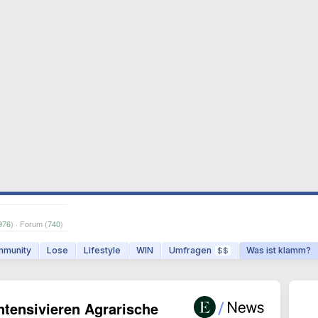
976
) · Forum (
740
)
munity
Lose
Lifestyle
WIN
Umfragen
Was ist klamm?
$$
ntensivieren Agrarische