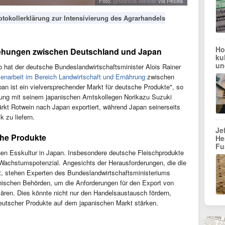
Foto:
@Markus Winkler
via Pexels
tokollerklärung zur Intensivierung des Agrarhandels
Ho
iehungen zwischen Deutschland und Japan
ku
un
io hat der deutsche Bundeslandwirtschaftsminister Alois Rainer
narbeit im Bereich Landwirtschaft und Ernährung
zwischen
n ist ein vielversprechender Markt für deutsche Produkte", so
ärung mit seinem japanischen Amtskollegen Norikazu Suzuki
tärkt Rotwein nach Japan exportiert, während Japan seinerseits
k zu liefern.
Je
che Produkte
He
Fu
chen Esskultur in Japan. Insbesondere deutsche Fleischprodukte
 Wachstumspotenzial. Angesichts der Herausforderungen, die die
gt, stehen Experten des Bundeslandwirtschaftsministeriums
nischen Behörden, um die Anforderungen für den Export von
ren. Dies könnte nicht nur den Handelsaustausch fördern,
eutscher Produkte auf dem japanischen Markt stärken.