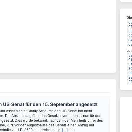
Di
0
0
0
0
0
0
Let
0
0
3
3
2
2
2
US-Senat für den 15. September angesetzt
tal Asset Market Clarity Act durch den US-Senat hat mehr
en. Die Abstimmung über das Gesetzesvorhaben ist nun für den
ngesetzt. Dies wurde bekannt, nachdem der Mehrheitsführer des
ne, kurz vor der Augustpause des Senats einen Antrag auf
ebatte zu H.R. 3633 eingereicht hatte.
[…]
(00)