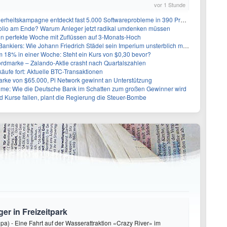
vor 1 Stunde
erheitskampagne entdeckt fast 5.000 Softwareprobleme in 390 Projekten
folio am Ende? Warum Anleger jetzt radikal umdenken müssen
en perfekte Woche mit Zuflüssen auf 3-Monats-Hoch
nkiers: Wie Johann Friedrich Städel sein Imperium unsterblich machte
m 18% in einer Woche: Steht ein Kurs von $0,30 bevor?
rdmarke – Zalando-Aktie crasht nach Quartalszahlen
käufe fort: Aktuelle BTC-Transaktionen
arke von $65.000, Pi Network gewinnt an Unterstützung
: Wie die Deutsche Bank im Schatten zum großen Gewinner wird
 Kurse fallen, plant die Regierung die Steuer-Bombe
ger in Freizeitpark
pa) - Eine Fahrt auf der Wasserattraktion «Crazy River» im