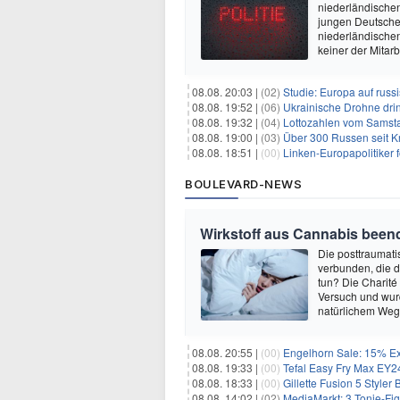
niederländischen
jungen Deutschen
niederländischen
keiner der Mitarb
08.08. 20:03 |
(02)
Studie: Europa auf rus
08.08. 19:52 |
(06)
Ukrainische Drohne drin
08.08. 19:32 |
(04)
Lottozahlen vom Samsta
08.08. 19:00 |
(03)
Über 300 Russen seit 
08.08. 18:51 |
(00)
Linken-Europapolitiker 
BOULEVARD-NEWS
Wirkstoff aus Cannabis beend
Die posttraumati
verbunden, die 
tun? Die Charité
Versuch und wurd
natürlichem Weg 
08.08. 20:55 |
(00)
Engelhorn Sale: 15% Ext
08.08. 19:33 |
(00)
Tefal Easy Fry Max EY245
08.08. 18:33 |
(00)
Gillette Fusion 5 Styler
08.08. 14:02 |
(02)
MediaMarkt: 3 Tonie-Fig