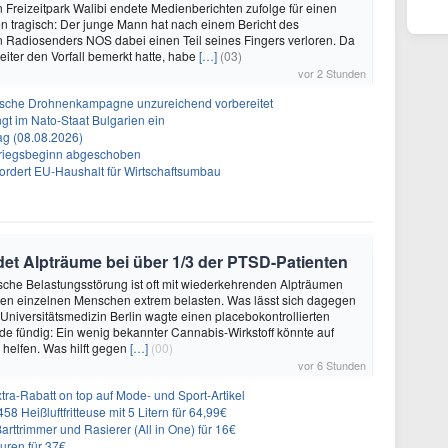
 Freizeitpark Walibi endete Medienberichten zufolge für einen
 tragisch: Der junge Mann hat nach einem Bericht des
 Radiosenders NOS dabei einen Teil seines Fingers verloren. Da
eiter den Vorfall bemerkt hatte, habe
[…]
(03)
vor 2 Stunden
sische Drohnenkampagne unzureichend vorbereitet
gt im Nato-Staat Bulgarien ein
g (08.08.2026)
Kriegsbeginn abgeschoben
fordert EU-Haushalt für Wirtschaftsumbau
et Alpträume bei über 1/3 der PTSD-Patienten
sche Belastungsstörung ist oft mit wiederkehrenden Alpträumen
den einzelnen Menschen extrem belasten. Was lässt sich dagegen
 Universitätsmedizin Berlin wagte einen placebokontrollierten
e fündig: Ein wenig bekannter Cannabis-Wirkstoff könnte auf
helfen. Was hilft gegen
[…]
(00)
vor 6 Stunden
ra-Rabatt on top auf Mode- und Sport-Artikel
8 Heißluftfritteuse mit 5 Litern für 64,99€
 Barttrimmer und Rasierer (All in One) für 16€
uren für 37€