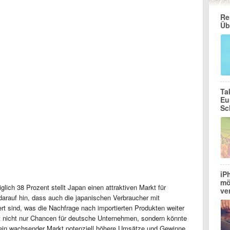
Re
Üb
Ta
Eu
Sc
iP
mö
lich 38 Prozent stellt Japan einen attraktiven Markt für
ve
darauf hin, dass auch die japanischen Verbraucher mit
ert sind, was die Nachfrage nach importierten Produkten weiter
t nicht nur Chancen für deutsche Unternehmen, sondern könnte
 ein wachsender Markt potenziell höhere Umsätze und Gewinne