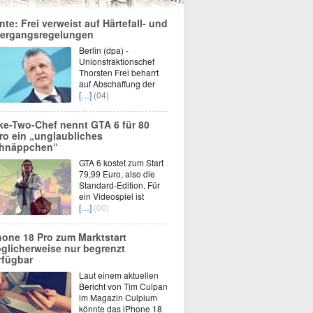
nte: Frei verweist auf Härtefall- und
ergangsregelungen
Berlin (dpa) -
Unionsfraktionschef
Thorsten Frei beharrt
auf Abschaffung der
[…]
(04)
ke-Two-Chef nennt GTA 6 für 80
ro ein „unglaubliches
hnäppchen“
GTA 6 kostet zum Start
79,99 Euro, also die
Standard-Edition. Für
ein Videospiel ist
[…]
(00)
hone 18 Pro zum Marktstart
glicherweise nur begrenzt
rfügbar
Laut einem aktuellen
Bericht von Tim Culpan
im Magazin Culpium
könnte das iPhone 18