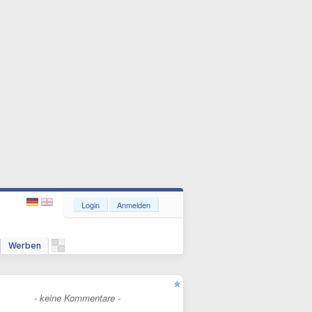
Login
Anmelden
Werben
- keine Kommentare -