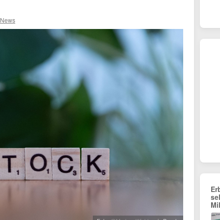
 News
Er
se
Mi