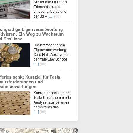
Steuerfalle für Erben
Erbschaften sind
emotional belastend
genug –
[…]
(00)
chgradige Eigenverantwortung
ltivieren: Ein Weg zu Wachstum
d Resilienz
Die Kraft der hohen
Eigenverantwortung
Cate Hall, Absolventin
der Yale Law School
[…]
(00)
fferies senkt Kursziel für Tesla:
rausforderungen und
sionserwartungen
Kurszielanpassung bei
Tesla Das renommierte
Analysehaus Jefferies
hat kürzlich das
[…]
(00)