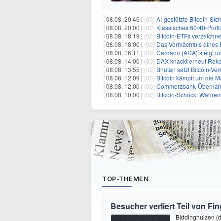
08.08. 20:46 |
(00)
AI-gestützte Bitcoin-Sich
08.08. 20:00 |
(00)
Klassisches 60/40-Port
08.08. 18:19 |
(00)
Bitcoin-ETFs verzeichn
08.08. 18:00 |
(00)
Das Vermächtnis eines Ba
08.08. 16:11 |
(00)
Cardano (ADA) steigt u
08.08. 14:00 |
(00)
DAX knackt erneut Reko
08.08. 13:55 |
(00)
Bhutan setzt Bitcoin-Ver
08.08. 12:09 |
(00)
Bitcoin kämpft um die M
08.08. 12:00 |
(00)
Commerzbank-Übernahme
08.08. 10:00 |
(00)
Bitcoin-Schock: Während
TOP-THEMEN
Besucher verliert Teil von Fin
Biddinghuizen (d