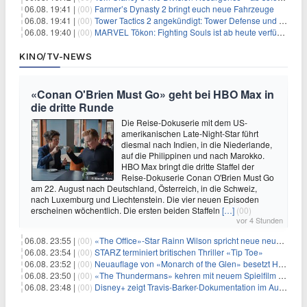
06.08. 19:41 |
(00)
Farmer’s Dynasty 2 bringt euch neue Fahrzeuge
06.08. 19:41 |
(00)
Tower Tactics 2 angekündigt: Tower Defense und Deckbuilding Kombo kehrt zurück
06.08. 19:40 |
(00)
MARVEL Tōkon: Fighting Souls ist ab heute verfügbar
KINO/TV-NEWS
«Conan O'Brien Must Go» geht bei HBO Max in
die dritte Runde
Die Reise-Dokuserie mit dem US-
amerikanischen Late-Night-Star führt
diesmal nach Indien, in die Niederlande,
auf die Philippinen und nach Marokko.
HBO Max bringt die dritte Staffel der
Reise-Dokuserie Conan O'Brien Must Go
am 22. August nach Deutschland, Österreich, in die Schweiz,
nach Luxemburg und Liechtenstein. Die vier neuen Episoden
erscheinen wöchentlich. Die ersten beiden Staffeln
[…]
(00)
vor 4 Stunden
06.08. 23:55 |
(00)
«The Office»-Star Rainn Wilson spricht neue neuseeländische Serie «Settling»
06.08. 23:54 |
(00)
STARZ terminiert britischen Thriller «Tip Toe»
06.08. 23:52 |
(00)
Neuauflage von «Monarch of the Glen» besetzt Hauptrollen
06.08. 23:50 |
(00)
«The Thundermans» kehren mit neuem Spielfilm zurück
06.08. 23:48 |
(00)
Disney+ zeigt Travis-Barker-Dokumentation im August