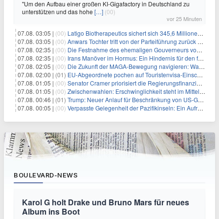
"Um den Aufbau einer großen KI-Gigafactory in Deutschland zu
unterstützen und das hohe
[…]
(00)
vor 25 Minuten
07.08. 03:05 |
(00)
Latigo Biotherapeutics sichert sich 345,6 Millionen Dollar in einer erhöhten IPO und ebnet den Weg für nicht-opioide Schmerztherapie
07.08. 03:05 |
(00)
Anwars Tochter tritt von der Parteiführung zurück und hebt politische Turbulenzen hervor
07.08. 02:35 |
(00)
Die Festnahme des ehemaligen Gouverneurs von Mexiko hebt die anhaltenden Herausforderungen in der Governance und im Geschäftsumfeld hervor
07.08. 02:35 |
(00)
Irans Manöver im Hormus: Ein Hindernis für den freien Handel und das Investorenvertrauen
07.08. 02:05 |
(00)
Die Zukunft der MAGA-Bewegung navigieren: Was steht für Investoren auf dem Spiel?
07.08. 02:00 |
(01)
EU-Abgeordnete pochen auf Touristenvisa-Einschränkungen für Russen
07.08. 01:05 |
(00)
Senator Cramer priorisiert die Regierungsfinanzierung angesichts des bevorstehenden Ferienbeginns
07.08. 01:05 |
(00)
Zwischenwahlen: Erschwinglichkeit steht im Mittelpunkt, während die Demokraten auf die Mehrheit im Repräsentantenhaus zielen
07.08. 00:46 |
(01)
Trump: Neuer Anlauf für Beschränkung von US-Geburtsrecht
07.08. 00:05 |
(00)
Verpasste Gelegenheit der Pazifikinseln: Ein Aufruf zu einer stärkeren Haltung gegen Chinas militärische Provokationen
BOULEVARD-NEWS
Karol G holt Drake und Bruno Mars für neues
Album ins Boot