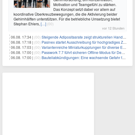
Motivation und Teamgefühl zu stärken.
Das Konzept setzt dabei vor allem auf
koordinative Überkreuzbewegungen, die die Aktivierung beider
Gehirnhälften unterstützen. Für die betriebliche Umsetzung bietet
Stephan Ehlers,
[…]
(00)
vor 12 Stunden
06.08. 17:34 |
(00)
Steigende Adipositasrate zeigt strukturellen Handlungsbedarf bei der Ernährung schulpflichtiger Kinder
06.08. 17:18 |
(00)
Pasinex startet Ausschreibung für hochgradiges Zinksulfidkonzentrat mit Germanium- und Silbergehalten und stellt ein Betriebsupdate bereit
06.08. 17:03 |
(00)
Variantenreiche Miniaturkupplungen für diverse Einsatzbereiche
06.08. 17:00 |
(00)
Passwork 7.7 führt sicheren Offline-Modus für Desktop- und Mobile-Apps ein
06.08. 17:00 |
(00)
Bauteilabkündigungen: Eine wachsende Gefahr für industrielle Elektroniksysteme