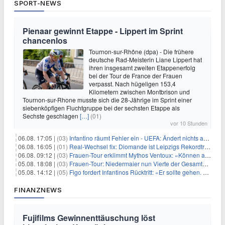
SPORT-NEWS
Pienaar gewinnt Etappe - Lippert im Sprint
chancenlos
Tournon-sur-Rhône (dpa) - Die frühere
deutsche Rad-Meisterin Liane Lippert hat
ihren insgesamt zweiten Etappenerfolg
bei der Tour de France der Frauen
verpasst. Nach hügeligen 153,4
Kilometern zwischen Montbrison und
Tournon-sur-Rhone musste sich die 28-Jährige im Sprint einer
siebenköpfigen Fluchtgruppe bei der sechsten Etappe als
Sechste geschlagen
[…]
(01)
vor 10 Stunden
06.08. 17:05 |
(03)
Infantino räumt Fehler ein - UEFA: Ändert nichts an Boykott
06.08. 16:05 |
(01)
Real-Wechsel fix: Diomande ist Leipzigs Rekordtransfer
06.08. 09:12 |
(03)
Frauen-Tour erklimmt Mythos Ventoux: «Können alles schaffen»
05.08. 18:08 |
(03)
Frauen-Tour: Niedermaier nun Vierte der Gesamtwertung
05.08. 14:12 |
(05)
Figo fordert Infantinos Rücktritt: «Er sollte gehen. Jetzt»
FINANZNEWS
Fujifilms Gewinnenttäuschung löst