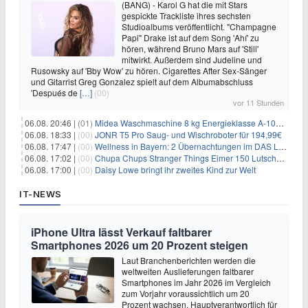
(BANG) - Karol G hat die mit Stars
gespickte Trackliste ihres sechsten
Studioalbums veröffentlicht. "Champagne
Papi" Drake ist auf dem Song 'Ahí' zu
hören, während Bruno Mars auf 'Still'
mitwirkt. Außerdem sind Judeline und
Rusowsky auf 'Bby Wow' zu hören. Cigarettes After Sex-Sänger
und Gitarrist Greg Gonzalez spielt auf dem Albumabschluss
'Después de
[…]
(00)
vor 11 Stunden
06.08. 20:46 |
(01)
Midea Waschmaschine 8 kg Energieklasse A-10% 1400 U/Min für 289,97€
06.08. 18:33 |
(00)
JONR T5 Pro Saug- und Wischroboter für 194,99€
06.08. 17:47 |
(00)
Wellness in Bayern: 2 Übernachtungen im DAS LUDWIG Sports Resort inkl. HP + Wellness ab 174€ p.P.
06.08. 17:02 |
(00)
Chupa Chups Stranger Things Eimer 150 Lutscher für 21,95€
06.08. 17:00 |
(00)
Daisy Lowe bringt ihr zweites Kind zur Welt
IT-NEWS
iPhone Ultra lässt Verkauf faltbarer
Smartphones 2026 um 20 Prozent steigen
Laut Branchenberichten werden die
weltweiten Auslieferungen faltbarer
Smartphones im Jahr 2026 im Vergleich
zum Vorjahr voraussichtlich um 20
Prozent wachsen. Hauptverantwortlich für