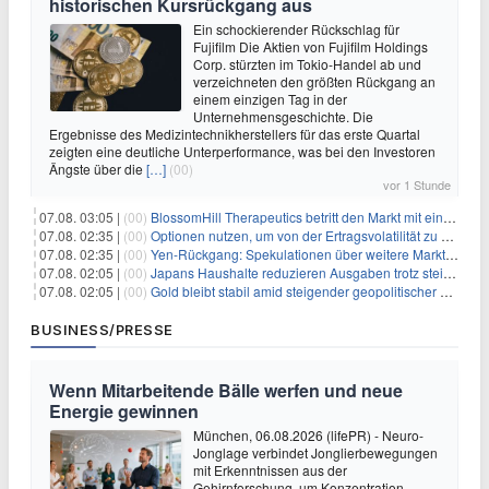
historischen Kursrückgang aus
Ein schockierender Rückschlag für
Fujifilm Die Aktien von Fujifilm Holdings
Corp. stürzten im Tokio-Handel ab und
verzeichneten den größten Rückgang an
einem einzigen Tag in der
Unternehmensgeschichte. Die
Ergebnisse des Medizintechnikherstellers für das erste Quartal
zeigten eine deutliche Unterperformance, was bei den Investoren
Ängste über die
[…]
(00)
vor 1 Stunde
07.08. 03:05 |
(00)
BlossomHill Therapeutics betritt den Markt mit einem IPO-Boost von 150 Millionen Dollar
07.08. 02:35 |
(00)
Optionen nutzen, um von der Ertragsvolatilität zu profitieren
07.08. 02:35 |
(00)
Yen-Rückgang: Spekulationen über weitere Marktinterventionen nehmen zu
07.08. 02:05 |
(00)
Japans Haushalte reduzieren Ausgaben trotz steigender Löhne: Ein Warnsignal für das Wachstum
07.08. 02:05 |
(00)
Gold bleibt stabil amid steigender geopolitischer Spannungen im Persischen Golf
BUSINESS/PRESSE
Wenn Mitarbeitende Bälle werfen und neue
Energie gewinnen
München, 06.08.2026 (lifePR) - Neuro-
Jonglage verbindet Jonglierbewegungen
mit Erkenntnissen aus der
Gehirnforschung, um Konzentration,