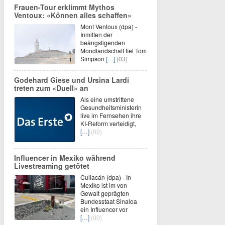
Frauen-Tour erklimmt Mythos
Ventoux: «Können alles schaffen»
Mont Ventoux (dpa) -
Inmitten der
beängstigenden
Mondlandschaft fiel Tom
Simpson
[…]
(03)
Godehard Giese und Ursina Lardi
treten zum «Duell» an
Als eine umstrittene
Gesundheitsministerin
live im Fernsehen ihre
KI-Reform verteidigt,
[…]
(00)
Influencer in Mexiko während
Livestreaming getötet
Culiacán (dpa) - In
Mexiko ist im von
Gewalt geprägten
Bundesstaat Sinaloa
ein Influencer vor
[…]
(00)