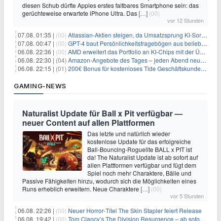
diesen Schub dürfte Apples erstes faltbares Smartphone sein: das
gerüchteweise erwartete iPhone Ultra. Das
[…]
(00)
vor 12 Stunden
07.08. 01:35 |
(00)
Atlassian-Aktien steigen, da Umsatzsprung KI-Sorgen dämpft
07.08. 00:47 |
(00)
GPT-4 baut Persönlichkeitsfragebögen aus beliebigen Texten und sagt Antworten voraus
06.08. 22:36 |
(00)
AMD erweitert das Portfolio an KI-Chips mit der Übernahme von Taalas
06.08. 22:30 |
(04)
Amazon-Angebote des Tages – jeden Abend neue Deals zum Stöbern
06.08. 22:15 |
(01)
200€ Bonus für kostenloses Tide Geschäftskundenkonto
GAMING-NEWS
Naturalist Update für Ball x Pit verfügbar —
neuer Content auf allen Plattformen
Das letzte und natürlich wieder
kostenlose Update für das erfolgreiche
Ball-Bouncing-Roguelite BALL x PIT ist
da! The Naturalist Update ist ab sofort auf
allen Plattformen verfügbar und fügt dem
Spiel noch mehr Charaktere, Bälle und
Passive Fähigkeiten hinzu, wodurch sich die Möglichkeiten eines
Runs erheblich erweitern. Neue Charaktere
[…]
(00)
vor 5 Stunden
06.08. 22:26 |
(00)
Neuer Horror‑Titel The Skin Stapler feiert Release
06.08. 19:42 |
(00)
Tom Clancy’s The Division Resurgence – ab sofort für euch verfügbar