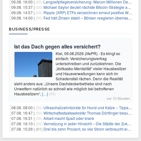
09.08. 16:00 |
(00)
Langzeitpflegeversicherung: Warum Millionen Deutsche sie übersehen – und das teuer wird
09.08. 15:37 |
(00)
Michael Saylor deutet nächste Bitcoin-Strategie an: Analysten erwarten weiteren Verkauf
09.08. 14:57 |
(00)
Ripple (XRP) ETFs verzeichnen erneut positive Woche, doch neue Bedenken tauchen auf
09.08. 14:00 |
(00)
Fed hält Zinsen stabil – Börsen reagieren überraschend volatil
BUSINESS/PRESSE
Ist das Dach gegen alles versichert?
Kiel, 09.08.2026 (lifePR) - Es klingt so
einfach: Versicherungsvertrag
unterschreiben und zurücklehnen. Die
„Vollkasko-Mentalität“ vieler Hausbesitzer
und Hausverwaltungen kann sich im
Schadensfall rächen. Denn die Realität
sieht anders aus: „Unsere Dachdeckerbetriebe sind nach
Unwettern natürlich so schnell wie möglich bei betroffenen
Hausbesitzern“,
[…]
(00)
vor 10 Stunden
08.08. 08:00 |
(00)
Ultraschallzahnbürste für Hund und Katze – Tipps zur erfolgreichen Eingewöhnung
07.08. 16:47 |
(00)
Wirtschaftsstaatssekretär Thomas Dörflinger besucht Handwerksbetrieb im Kammerbezirk Freiburg
07.08. 16:31 |
(00)
Arbeit macht Spaß oder krank
07.08. 16:10 |
(00)
Vernetzung in jeder Hinsicht – Die Städte der Zukunft sind grün-blau
07.08. 15:29 |
(01)
Drei bis zehn Prozent, so viel Strom verbraucht ein Aufzug im Gebäude