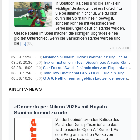
In Splatoon Raiders sind die Tanks ein
wichtiger Bestandteil deines Fortschritts.
Sie bestimmen nicht nur, wie du dich
durch die Spirhalit-Inseln bewegst,
sondern können mit verschiedenen
Verbesserungen deutlich stärker werden.
Gerade später im Spiel machen die richtigen Upgrades einen
großen Unterschied, wenn die Salmoniden stärker werden und
die
[…]
(00)
vor 1 Stunde
09.08. 12:26 |
(00)
Nintendo Museum: Tickets könnten für ungültig erklärt werden!
08.08. 20:36 |
(00)
Truxton Extreme im Test: Dieser neue Arcade-Klassiker verzeiht dir gar nichts
08.08. 18:00 |
(00)
Star Fox auf Switch 2 könnte sich zum Flop entwickeln
08.08. 17:45 |
(00)
Take-Two-Chef nennt GTA 6 für 80 Euro ein „unglaubliches Schnäppchen“
08.08. 16:30 |
(00)
GTA 6: Netflix nennt angeblich Laufzeit der neuen Gameplay-Präsentation
KINO/TV-NEWS
«Concerto per Milano 2026» mit Hayato
Sumino kommt zu arte
Vor der beeindruckenden Kulisse des
Mailänder Doms präsentiert arte das
traditionsreiche Open-Air-Konzert. Auf
dem Programm stehen Werke von
George Gershwin und Leonard