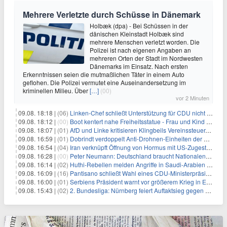
Mehrere Verletzte durch Schüsse in Dänemark
Holbæk (dpa) - Bei Schüssen in der
dänischen Kleinstadt Holbæk sind
mehrere Menschen verletzt worden. Die
Polizei ist nach eigenen Angaben an
mehreren Orten der Stadt im Nordwesten
Dänemarks im Einsatz. Nach ersten
Erkenntnissen seien die mutmaßlichen Täter in einem Auto
geflohen. Die Polizei vermutet eine Auseinandersetzung im
kriminellen Milieu. Über
[…]
(00)
vor 2 Minuten
09.08. 18:18 |
(06)
Linken-Chef schließt Unterstützung für CDU nicht aus
09.08. 18:12 |
(00)
Boot kentert nahe Freiheitsstatue - Frau und Kind sterben
09.08. 18:07 |
(01)
AfD und Linke kritisieren Klingbeils Vereinssteuer-Pläne
09.08. 16:59 |
(01)
Dobrindt verdoppelt Anti-Drohnen-Einheiten der Bundespolizei
09.08. 16:54 |
(04)
Iran verknüpft Öffnung von Hormus mit US-Zugeständnissen
09.08. 16:28 |
(00)
Peter Neumann: Deutschland braucht Nationalen Sicherheitsberater
09.08. 16:14 |
(02)
Huthi-Rebellen melden Angriffe in Saudi-Arabien und im Jemen
09.08. 16:09 |
(16)
Pantisano schließt Wahl eines CDU-Ministerpräsident nicht aus
09.08. 16:00 |
(01)
Serbiens Präsident warnt vor größerem Krieg in Europa
09.08. 15:43 |
(02)
2. Bundesliga: Nürnberg feiert Auftaktsieg gegen Dresden