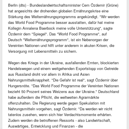
Berlin (dts) - Bundeslandwirtschaftsminister Cem Özdemir (Grüne)
hat angesichts der drohenden globalen Ernährungskrise eine
Stärkung des Welternährungsprogramms angekündigt. "Wir werden
das World Food Programme besser ausstatten, dafür hat meine
Kollegin Annalena Baerbock meine volle Unterstützung", sagte
Özdemir dem "Spiegel". Das "World Food Programme", auf
Deutsch "Welternährungsprogramm", ist ein Nebenorgan der
Vereinten Nationen und hilft unter anderem in akuten Krisen, die
Versorgung mit Lebensmitteln zu sichern.
Wegen des Kriegs in der Ukraine, ausfallenden Ernten, blockierten
Handelswegen und einem weitgehenden Exportstopp von Getreide
aus Russland droht vor allem in Afrika und Asien
Nahrungsmittelknappheit. "Die Gefahr ist real", sagt Özdemir über
Hungersnöte. "Das World Food Programme der Vereinten Nationen
bezieht 50 Prozent seines Weizens aus der Ukraine." Deutschland
habe außerdem die Pflicht, die weltweiten Agrarmärkte
offenzuhalten. Die Regierung werde gegen Spekulation mit
Nahrungsmitteln vorgehen, sagt Özdemir. "Da werden wir nicht
tatenlos zusehen, wenn sich hier Verdachtsmomente erhärten.
Zudem werden die betroffenen Ressorts - also Landwirtschaft,
Auswärtiges, Entwicklung und Finanzen - die