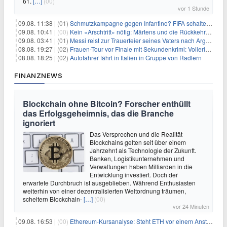
61.
[…]
(00)
vor 1 Stunde
09.08. 11:38 |
(01)
Schmutzkampagne gegen Infantino? FIFA schaltet auf Angriff
09.08. 10:41 |
(00)
Kein «Arschtritt» nötig: Märtens und die Rückkehr nach Paris
09.08. 03:41 |
(01)
Messi reist zur Trauerfeier seines Vaters nach Argentinien
08.08. 19:27 |
(02)
Frauen-Tour vor Finale mit Sekundenkrimi: Vollering in Gelb
08.08. 18:25 |
(02)
Autofahrer fährt in Italien in Gruppe von Radlern
FINANZNEWS
Blockchain ohne Bitcoin? Forscher enthüllt
das Erfolgsgeheimnis, das die Branche
ignoriert
Das Versprechen und die Realität
Blockchains gelten seit über einem
Jahrzehnt als Technologie der Zukunft.
Banken, Logistikunternehmen und
Verwaltungen haben Milliarden in die
Entwicklung investiert. Doch der
erwartete Durchbruch ist ausgeblieben. Während Enthusiasten
weiterhin von einer dezentralisierten Weltordnung träumen,
scheitern Blockchain-
[…]
(00)
vor 24 Minuten
09.08. 16:53 |
(00)
Ethereum-Kursanalyse: Steht ETH vor einem Anstieg auf 2.000 $?