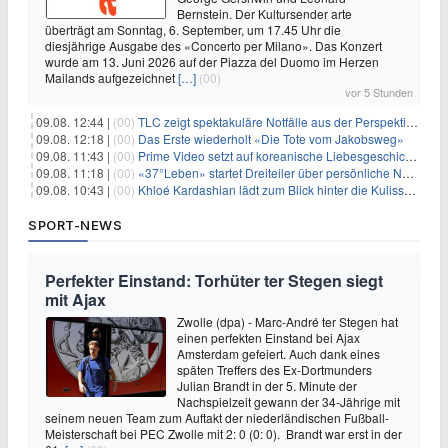
Bernstein. Der Kultursender arte
überträgt am Sonntag, 6. September, um 17.45 Uhr die
diesjährige Ausgabe des «Concerto per Milano». Das Konzert
wurde am 13. Juni 2026 auf der Piazza del Duomo im Herzen
Mailands aufgezeichnet
[…]
(00)
vor 5 Stunden
09.08. 12:44 |
(00)
TLC zeigt spektakuläre Notfälle aus der Perspektive der Patienten
09.08. 12:18 |
(00)
Das Erste wiederholt «Die Tote vom Jakobsweg»
09.08. 11:43 |
(00)
Prime Video setzt auf koreanische Liebesgeschichte
09.08. 11:18 |
(00)
«37°Leben» startet Dreiteiler über persönliche Neuanfänge
09.08. 10:43 |
(00)
Khloé Kardashian lädt zum Blick hinter die Kulissen ihres Freundeskreises
SPORT-NEWS
Perfekter Einstand: Torhüter ter Stegen siegt
mit Ajax
Zwolle (dpa) - Marc-André ter Stegen hat
einen perfekten Einstand bei Ajax
Amsterdam gefeiert. Auch dank eines
späten Treffers des Ex-Dortmunders
Julian Brandt in der 5. Minute der
Nachspielzeit gewann der 34-Jährige mit
seinem neuen Team zum Auftakt der niederländischen Fußball-
Meisterschaft bei PEC Zwolle mit 2: 0 (0: 0). Brandt war erst in der