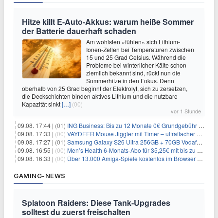
Hitze killt E-Auto-Akkus: warum heiße Sommer
der Batterie dauerhaft schaden
Am wohlsten »fühlen« sich Lithium-
Ionen-Zellen bei Temperaturen zwischen
15 und 25 Grad Celsius. Während die
Probleme bei winterlicher Kälte schon
ziemlich bekannt sind, rückt nun die
Sommerhitze in den Fokus. Denn
oberhalb von 25 Grad beginnt der Elektrolyt, sich zu zersetzen,
die Deckschichten binden aktives Lithium und die nutzbare
Kapazität sinkt
[…]
(00)
vor 1 Stunde
09.08. 17:44 |
(01)
ING Business: Bis zu 12 Monate 0€ Grundgebühr + 200€ Bonus für euer Geschäftskonto!
09.08. 17:33 |
(00)
VAYDEER Mouse Jiggler mit Timer – ultraflacher Maus-Mover für 25,64€
09.08. 17:27 |
(01)
Samsung Galaxy S26 Ultra 256GB + 70GB Vodafone-Netz für 34,99€/Monat (effektiv 4,74€/Monat)
09.08. 16:55 |
(00)
Men’s Health 6-Monats-Abo für 35,25€ mit bis zu 30€ Gutschein
09.08. 16:33 |
(00)
Über 13.000 Amiga-Spiele kostenlos im Browser spielen
GAMING-NEWS
Splatoon Raiders: Diese Tank-Upgrades
solltest du zuerst freischalten