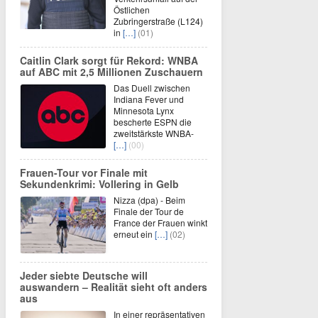
Östlichen
Zubringerstraße (L124)
in
[…]
(01)
Caitlin Clark sorgt für Rekord: WNBA
auf ABC mit 2,5 Millionen Zuschauern
Das Duell zwischen
Indiana Fever und
Minnesota Lynx
bescherte ESPN die
zweitstärkste WNBA-
[…]
(00)
Frauen-Tour vor Finale mit
Sekundenkrimi: Vollering in Gelb
Nizza (dpa) - Beim
Finale der Tour de
France der Frauen winkt
erneut ein
[…]
(02)
Jeder siebte Deutsche will
auswandern – Realität sieht oft anders
aus
In einer repräsentativen