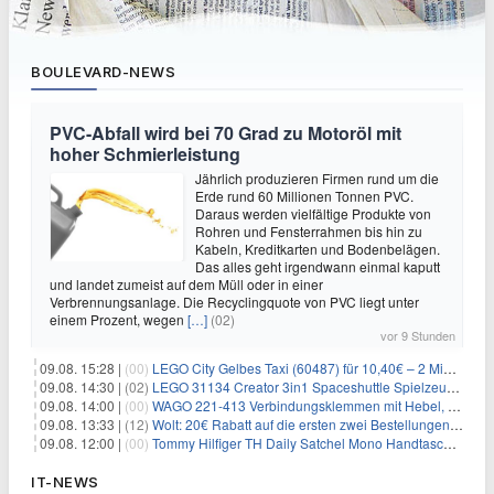
BOULEVARD-NEWS
PVC-Abfall wird bei 70 Grad zu Motoröl mit
hoher Schmierleistung
Jährlich produzieren Firmen rund um die
Erde rund 60 Millionen Tonnen PVC.
Daraus werden vielfältige Produkte von
Rohren und Fensterrahmen bis hin zu
Kabeln, Kreditkarten und Bodenbelägen.
Das alles geht irgendwann einmal kaputt
und landet zumeist auf dem Müll oder in einer
Verbrennungsanlage. Die Recyclingquote von PVC liegt unter
einem Prozent, wegen
[…]
(02)
vor 9 Stunden
09.08. 15:28 |
(00)
LEGO City Gelbes Taxi (60487) für 10,40€ – 2 Minifiguren
09.08. 14:30 |
(02)
LEGO 31134 Creator 3in1 Spaceshuttle Spielzeug für 6,39€
09.08. 14:00 |
(00)
WAGO 221-413 Verbindungsklemmen mit Hebel, 50 Stück für 14,99€
09.08. 13:33 |
(12)
Wolt: 20€ Rabatt auf die ersten zwei Bestellungen für Neukunden
09.08. 12:00 |
(00)
Tommy Hilfiger TH Daily Satchel Mono Handtasche für 73,97€
IT-NEWS