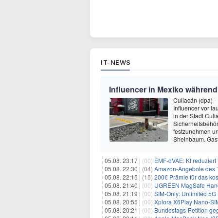
IT-NEWS
Influencer in Mexiko während
Culiacán (dpa) -
Influencer vor l
in der Stadt Cul
Sicherheitsbehör
festzunehmen und
Sheinbaum. Gas
05.08. 23:17 |
(00)
EMF-dVAE: KI reduziert
05.08. 22:30 |
(04)
Amazon-Angebote des T
05.08. 22:15 |
(15)
200€ Prämie für das kos
05.08. 21:40 |
(00)
UGREEN MagSafe Handyh
05.08. 21:19 |
(00)
SIM-Only: Unlimited 5G (
05.08. 20:55 |
(00)
Xplora X6Play Nano-SIM (2
05.08. 20:21 |
(00)
Bundestags-Petition geg