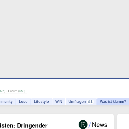
875
) · Forum (
659
)
munity
Lose
Lifestyle
WIN
Umfragen
Was ist klamm?
$$
üsten: Dringender