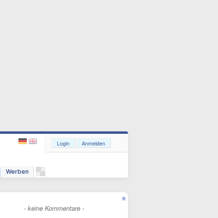
Login
Anmelden
Werben
- keine Kommentare -