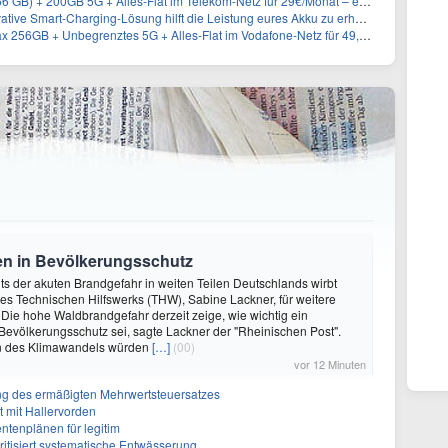
 + 200GB 5G + Alles-Flat im Telekom-Netz für 29€/Monat – eff. 5,87€/Monat
tive Smart-Charging-Lösung hilft die Leistung eures Akku zu erhalten
+ Unbegrenztes 5G + Alles-Flat im Vodafone-Netz für 49,99€/Monat – eff. 9,78€/Monat
nen in Bevölkerungsschutz
hts der akuten Brandgefahr in weiten Teilen Deutschlands wirbt
des Technischen Hilfswerks (THW), Sabine Lackner, für weitere
 Die hohe Waldbrandgefahr derzeit zeige, wie wichtig ein
 Bevölkerungsschutz sei, sagte Lackner der "Rheinischen Post".
n des Klimawandels würden
[…]
(00)
vor 12 Minuten
ffung des ermäßigten Mehrwertsteuersatzes
tt mit Hallervorden
entenplänen für legitim
itisiert systematische Entwässerung