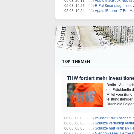
05.08. 20:11 |
(00)
Apple MacBook Neo (256 GB)
05.08. 19:27 |
(00)
E-Pal Smartplug – Innova
05.08. 19:24 |
(00)
Apple iPhone 17 Pro Max 256GB 
TOP-THEMEN
THW fordert mehr Investitio
Berlin - Angesic
die Präsidentin 
Mittel vom Bund.
leistungsfähiger
Durch die Folge
06.08. 00:00 |
(00)
Ifo-Institut für Abscha
06.08. 00:00 |
(00)
Schulze verteidigt Auftri
06.08. 00:00 |
(00)
Schulze hält Kritik an R
06.08. 00:00 |
(00)
Niedrigwasser: Lemke kr