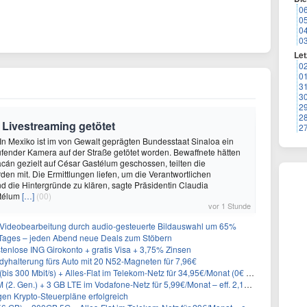
0
0
0
0
Let
0
0
3
3
2
2
 Livestreaming getötet
2
 In Mexiko ist im von Gewalt geprägten Bundesstaat Sinaloa ein
aufender Kamera auf der Straße getötet worden. Bewaffnete hätten
iacán gezielt auf César Gastélum geschossen, teilten die
den mit. Die Ermittlungen liefen, um die Verantwortlichen
 die Hintergründe zu klären, sagte Präsidentin Claudia
télum
[…]
(00)
vor 1 Stunde
 Videobearbeitung durch audio-gesteuerte Bildauswahl um 65%
ages – jeden Abend neue Deals zum Stöbern
tenlose ING Girokonto + gratis Visa + 3,75% Zinsen
alterung fürs Auto mit 20 N52-Magneten für 7,96€
bis 300 Mbit/s) + Alles-Flat im Telekom-Netz für 34,95€/Monat (0€ AG)
. Gen.) + 3 GB LTE im Vodafone-Netz für 5,99€/Monat – eff. 2,15€/Monat
en Krypto-Steuerpläne erfolgreich