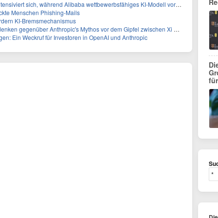
Re
tensiviert sich, während Alibaba wettbewerbsfähiges KI-Modell vorstellt
ickte Menschen Phishing-Mails
ordern KI-Bremsmechanismus
n gegenüber Anthropic's Mythos vor dem Gipfel zwischen Xi und Trump
gen: Ein Weckruf für Investoren in OpenAI und Anthropic
Di
Gr
fü
Suc
Di