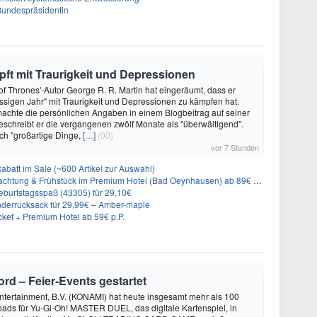
 Bundespräsidentin
ft mit Traurigkeit und Depressionen
f Thrones'-Autor George R. R. Martin hat eingeräumt, dass er
ssigen Jahr" mit Traurigkeit und Depressionen zu kämpfen hat.
achte die persönlichen Angaben in einem Blogbeitrag auf seiner
eschreibt er die vergangenen zwölf Monate als "überwältigend".
ch "großartige Dinge,
[…]
(00)
vor 7 Stunden
abatt im Sale (~600 Artikel zur Auswahl)
achtung & Frühstück im Premium Hotel (Bad Oeynhausen) ab 89€ p.P.
burtstagsspaß (43305) für 29,10€
nderrucksack für 29,99€ – Amber-maple
cket + Premium Hotel ab 59€ p.P.
rd – Feier‑Events gestartet
ntertainment, B.V. (KONAMI) hat heute insgesamt mehr als 100
ads für Yu-Gi-Oh! MASTER DUEL, das digitale Kartenspiel, in