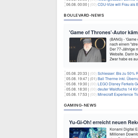
06.08. 00:00 |
(00)
CDU-Vize will Frau als
BOULEVARD-NEWS
'Game of Thrones'-Autor kämp
(BANG) - 'Game o
nach einem "stre
Der 77-Jährige m
Website. Darin b
Zwar habe es au
05.08. 20:33 |
(00)
Schiesser: Bis zu 50% R
05.08. 19:47 |
(01)
Bali Therme inkl. Übern
05.08. 19:30 |
(00)
LEGO Disney Ferkels Ge
05.08. 18:30 |
(00)
deuter Waldfuchs 14 Ki
05.08. 17:53 |
(00)
Minecraft Experience Ti
GAMING-NEWS
Yu‑Gi‑Oh! erreicht neuen Reko
Konami Digital E
Millionen Downlo