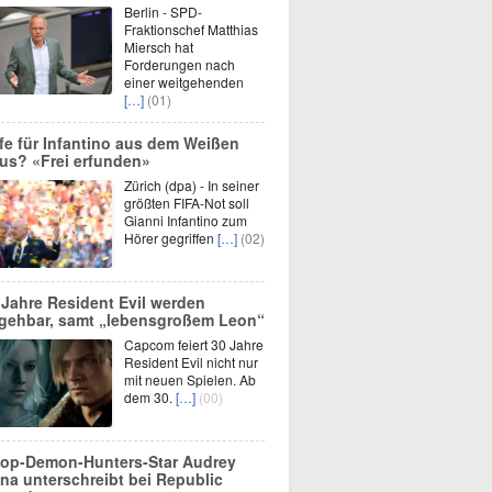
Berlin - SPD-
Fraktionschef Matthias
Miersch hat
Forderungen nach
einer weitgehenden
[…]
(01)
lfe für Infantino aus dem Weißen
us? «Frei erfunden»
Zürich (dpa) - In seiner
größten FIFA-Not soll
Gianni Infantino zum
Hörer gegriffen
[…]
(02)
 Jahre Resident Evil werden
gehbar, samt „lebensgroßem Leon“
Capcom feiert 30 Jahre
Resident Evil nicht nur
mit neuen Spielen. Ab
dem 30.
[…]
(00)
op-Demon-Hunters-Star Audrey
na unterschreibt bei Republic