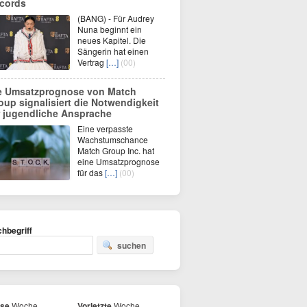
cords
(BANG) - Für Audrey
Nuna beginnt ein
neues Kapitel. Die
Sängerin hat einen
Vertrag
[…]
(00)
e Umsatzprognose von Match
oup signalisiert die Notwendigkeit
r jugendliche Ansprache
Eine verpasste
Wachstumschance
Match Group Inc. hat
eine Umsatzprognose
für das
[…]
(00)
hbegriff
suchen
ese
Woche
Vorletzte
Woche