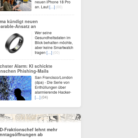
neuen iPhone 18 Pro
an. Laut
[…]
(00)
ma kündigt neuen
arable‑Ansatz an
Wer seine
Gesundheitsdaten im
Blick behalten möchte,
aber keine Smartwatch
tragen
[…]
(00)
chster Alarm: KI schickte
nschen Phishing-Mails
San Francisco/London
(dpa) - Die Serie von
Enthüllungen über
alarmierende Hacker-
[…]
(04)
D-Fraktionschef lehnt mehr
nntagsöffnungen ab