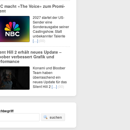
C macht «The Voice» zum Promi-
ent
2027 startet der US-
Sender eine
Sonderausgabe seiner
Castingshow. Statt
unbekannter Talente
[…]
(00)
lent Hill 2 erhält neues Update –
oober verbessert Grafik und
rformance
Konami und Bloober
Team haben
überraschend ein
neues Update für das
Silent Hill 2
[…]
(00)
hbegriff
suchen