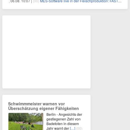
06.08. 10:07 |
(00)
MES-Software live in der Fleischproduktion: FASTEC 4 PRO steigert OEE und spart bei Goldschmaus zwei Schichten pro Woche
Schwimmmeister warnen vor
Überschätzung eigener Fähigkeiten
Berlin - Angesichts der
gestiegenen Zahl von
Badetoten in diesem
Jahr warnt der
[…]
(00)