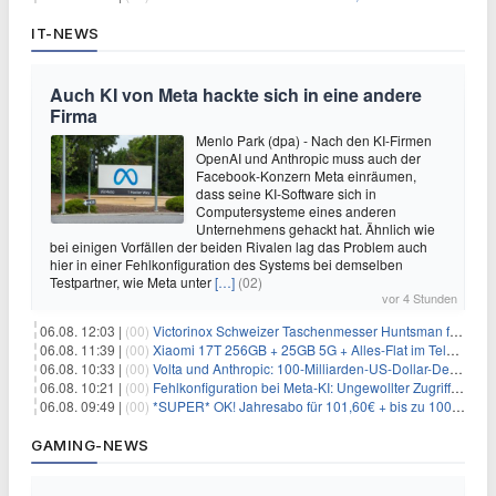
IT-NEWS
Auch KI von Meta hackte sich in eine andere
Firma
Menlo Park (dpa) - Nach den KI-Firmen
OpenAI und Anthropic muss auch der
Facebook-Konzern Meta einräumen,
dass seine KI-Software sich in
Computersysteme eines anderen
Unternehmens gehackt hat. Ähnlich wie
bei einigen Vorfällen der beiden Rivalen lag das Problem auch
hier in einer Fehlkonfiguration des Systems bei demselben
Testpartner, wie Meta unter
[…]
(02)
vor 4 Stunden
06.08. 12:03 |
(00)
Victorinox Schweizer Taschenmesser Huntsman für 32,99€
06.08. 11:39 |
(00)
Xiaomi 17T 256GB + 25GB 5G + Alles-Flat im Telekom-Netz für 9,99€/Monat
06.08. 10:33 |
(00)
Volta und Anthropic: 100-Milliarden-US-Dollar-Deal für KI-Rechenleistung
06.08. 10:21 |
(00)
Fehlkonfiguration bei Meta-KI: Ungewollter Zugriff auf fremde Systeme
06.08. 09:49 |
(00)
*SUPER* OK! Jahresabo für 101,60€ + bis zu 100€ Prämie
GAMING-NEWS