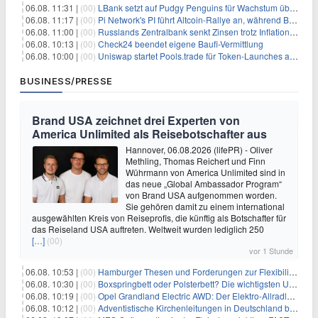
06.08. 11:31 |
(00)
LBank setzt auf Pudgy Penguins für Wachstum über den Handel hinaus
06.08. 11:17 |
(00)
Pi Network's PI führt Altcoin-Rallye an, während Bitcoin $65.000 anpeilt
06.08. 11:00 |
(00)
Russlands Zentralbank senkt Zinsen trotz Inflations-Schock – ein riskantes Spiel
06.08. 10:13 |
(00)
Check24 beendet eigene Baufi-Vermittlung
06.08. 10:00 |
(00)
Uniswap startet Pools.trade für Token-Launches auf Robinhood Chain
BUSINESS/PRESSE
Brand USA zeichnet drei Experten von
America Unlimited als Reisebotschafter aus
Hannover, 06.08.2026 (lifePR) - Oliver
Methling, Thomas Reichert und Finn
Wührmann von America Unlimited sind in
das neue „Global Ambassador Program“
von Brand USA aufgenommen worden.
Sie gehören damit zu einem international
ausgewählten Kreis von Reiseprofis, die künftig als Botschafter für
das Reiseland USA auftreten. Weltweit wurden lediglich 250
[…]
(00)
vor 1 Stunde
06.08. 10:53 |
(00)
Hamburger Thesen und Forderungen zur Flexibilisierung der Arbeitszeit
06.08. 10:30 |
(00)
Boxspringbett oder Polsterbett? Die wichtigsten Unterschiede im Überblick
06.08. 10:19 |
(00)
Opel Grandland Electric AWD: Der Elektro-Allradler als zugkräftiges Wohnwagen-Gespann
06.08. 10:12 |
(00)
Adventistische Kirchenleitungen in Deutschland bekräftigen ihre „Stellungnahme zur gesellschaftlichen Situation“