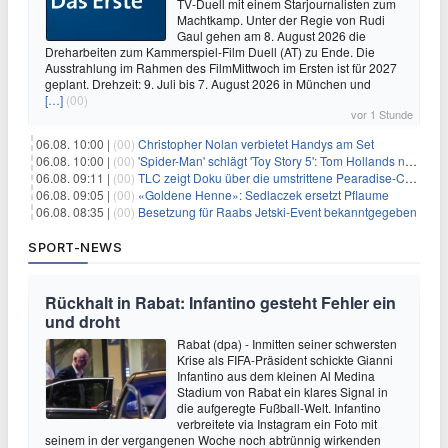
TV-Duell mit einem Starjournalisten zum
Machtkamp. Unter der Regie von Rudi
Gaul gehen am 8. August 2026 die
Dreharbeiten zum Kammerspiel-Film Duell (AT) zu Ende. Die
Ausstrahlung im Rahmen des FilmMittwoch im Ersten ist für 2027
geplant. Drehzeit: 9. Juli bis 7. August 2026 in München und
[…]
(00)
vor 1 Stunde
06.08. 10:00 |
(00)
Christopher Nolan verbietet Handys am Set
06.08. 10:00 |
(00)
'Spider-Man' schlägt 'Toy Story 5': Tom Hollands neuer Film bricht alle Rekorde
06.08. 09:11 |
(00)
TLC zeigt Doku über die umstrittene Pearadise-Community
06.08. 09:05 |
(00)
«Goldene Henne»: Sedlaczek ersetzt Pflaume
06.08. 08:35 |
(00)
Besetzung für Raabs Jetski-Event bekanntgegeben
SPORT-NEWS
Rückhalt in Rabat: Infantino gesteht Fehler ein
und droht
Rabat (dpa) - Inmitten seiner schwersten
Krise als FIFA-Präsident schickte Gianni
Infantino aus dem kleinen Al Medina
Stadium von Rabat ein klares Signal in
die aufgeregte Fußball-Welt. Infantino
verbreitete via Instagram ein Foto mit
seinem in der vergangenen Woche noch abtrünnig wirkenden