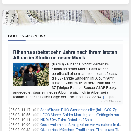
BOULEVARD-NEWS
Rihanna arbeitet zehn Jahre nach ihrem letzten
Album im Studio an neuer Musik
(BANG) - Rihanna "kocht" derzeit im
Studio an neuer Musik. Fans warten
bereits seit einem Jahrzehnt darauf, dass
die 38-jährige Sängerin ihr Album 'Anti'
aus dem Jahr 2016 fortsetzt. Nun hat ihr
37-jähriger Partner, Rapper A$AP Rocky,
angedeutet, dass ein neues Album tatsächlich in Arbeit sein
könnte. In der aktuellen Folge der 'The Jason Lee Show'
[…]
(00)
vor 2 Stunden
06.08. 11:17 |
(01)
SodaStream DUO Wassersprudler (inkl. CO2-Zylinder) für 94€
06.08. 10:55 |
(00)
LEGO Marvel Spider-Man Jagt den Gefängnistransporter (76349) für 32,99€
06.08. 10:11 |
(00)
NKD: 50% Extra-Rabatt auf Sale
06.08. 10:00 |
(00)
Oasis wollen alte Streitigkeiten vor Aufnahme in die Rock and Roll Hall of Fame begraben
06.08. 09:33 |
(00)
Oktoberfest München: Traditionen, Etikette und Tipps für Gäste aus dem In- und Ausland