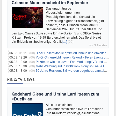
Crimson Moon erscheint im September
Das unabhängige
Videospielunternehmen
ProbablyMonsters, das sich auf die
Entwicklung eigener IPs konzentriert, gibt
bekannt, dass Crimson Moon am 01.
September 2026 für PC über Steam und
den Epic Games Store sowie für PlayStation 5 und XBOX Series
X|S zum Preis von 19,99 Euro erscheinen wird. Das Spiel bietet
ein Erlebnis mit hochwertiger Grafik
[…]
(00)
vor 5 Stunden
06.08. 06:11 |
(00)
Black Desert Mobile optimiert Inhalte und erweitert Treasure Access
05.08. 19:26 |
(00)
Yu‑Gi‑Oh! erreicht neuen Rekord – Feier‑Events gestartet
05.08. 19:00 |
(00)
Pokémon wie nie zuvor: Fan-Mod bringt VR und Ego-Perspektive nach Kanto
05.08. 18:30 |
(00)
Mehr Werbung auf PlayStation? Sony soll neue Einnahmequellen prüfen
05.08. 18:00 |
(00)
30 Jahre Resident Evil werden begehbar, samt „lebensgroßem Leon“
KINO/TV-NEWS
Godehard Giese und Ursina Lardi treten zum
«Duell» an
Als eine umstrittene
Gesundheitsministerin live im Fernsehen
ihre KI-Reform verteidigt, eskaliert das