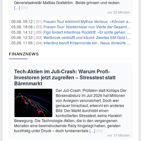
Generalsekretär Mattias Grafström. Beide grinsen und recken
[…]
(00)
vor 32 Minuten
06.08. 09:12 |
(01)
Frauen-Tour erklimmt Mythos Ventoux: «Können alles schaffen»
05.08. 18:08 |
(03)
Frauen-Tour: Niedermaier nun Vierte der Gesamtwertung
05.08. 14:12 |
(05)
Figo fordert Infantinos Rücktritt: «Er sollte gehen. Jetzt»
05.08. 12:33 |
(03)
Wellbrock verblüfft und träumt: Zweites EM-Gold in Paris
05.08. 11:56 |
(04)
Infantino beruft Krisenrunde ein - Neue Vorwürfe gegen FIFA
FINANZNEWS
Tech-Aktien im Juli-Crash: Warum Profi-
Investoren jetzt zugreifen – Stresstest statt
Bärenmarkt
Der Juli-Crash: Prüfstein statt Kollaps Der
Börsenabsturz im Juli 2026 hat Millionen
von Anlegern verunsichert. Doch wer
genauer hinschaut, erkennt ein anderes
Bild: Der Markt durchlebt einen
kontrollierten Stresstest, keine Harakiri-
Bewegung. Die Technologie-Aktien, die in den vergangenen
Monaten eine beeindruckende Rally hingelegt haben, geraten
kurzfristig unter Druck – doch fundamentale
[…]
(00)
vor 10 Minuten