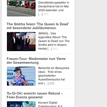
Dienstleistungssektor in
Deutschland hat im Mai
2026 kalender- und
[…]
(00)
The Smiths feiern 'The Queen Is Dead'
mit besonderer Jubiläumstour.
(BANG) - Das
legendäre Album 'The
Queen Is Dead' von The
Smiths wird in diesem
Herbst
[…]
(00)
Frauen-Tour: Niedermaier nun Vierte
der Gesamtwertung
Belleville-en-Beaujolais
(dpa) - Trotz eines
gescheiterten
Ausreißversuchs hat
sich
[…]
(03)
Yu‑Gi‑Oh! erreicht neuen Rekord –
Feier‑Events gestartet
Konami Digital
Entertainment, B.V.