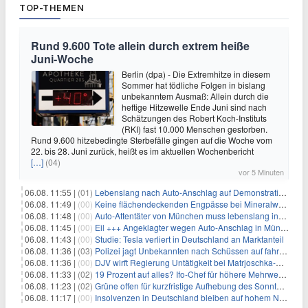
TOP-THEMEN
Rund 9.600 Tote allein durch extrem heiße
Juni-Woche
Berlin (dpa) - Die Extremhitze in diesem
Sommer hat tödliche Folgen in bislang
unbekanntem Ausmaß: Allein durch die
heftige Hitzewelle Ende Juni sind nach
Schätzungen des Robert Koch-Instituts
(RKI) fast 10.000 Menschen gestorben.
Rund 9.600 hitzebedingte Sterbefälle gingen auf die Woche vom
22. bis 28. Juni zurück, heißt es im aktuellen Wochenbericht
[…]
(04)
vor 5 Minuten
06.08. 11:55 |
(01)
Lebenslang nach Auto-Anschlag auf Demonstration in München
06.08. 11:49 |
(00)
Keine flächendeckenden Engpässe bei Mineralwasser
06.08. 11:48 |
(00)
Auto-Attentäter von München muss lebenslang ins Gefängnis
06.08. 11:45 |
(00)
Eil +++ Angeklagter wegen Auto-Anschlag in München zu lebenslanger Haft verurteilt
06.08. 11:43 |
(00)
Studie: Tesla verliert in Deutschland an Marktanteil
06.08. 11:36 |
(03)
Polizei jagt Unbekannten nach Schüssen auf fahrendes Auto
06.08. 11:36 |
(00)
DJV wirft Regierung Untätigkeit bei Matrjoschka-Kampagne vor
06.08. 11:33 |
(02)
19 Prozent auf alles? Ifo-Chef für höhere Mehrwertsteuer
06.08. 11:23 |
(02)
Grüne offen für kurzfristige Aufhebung des Sonntagsfahrverbots
06.08. 11:17 |
(00)
Insolvenzen in Deutschland bleiben auf hohem Niveau