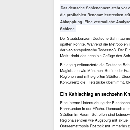
Das deutsche Schienennetz steht vor 
die profitablen Renommierstrecken stü
Abkopplung. Eine vertrauliche Analys
Schiene.
Der Staatskonzern Deutsche Bahn taumelt 
spalten könnte. Während die Metropolen i
der verkehrspolitische Todesstoß. Der Ei
Markt droht das sensible Gefüge des Sch
Bislang querfinanzierte die Deutsche Ba
Magistralen wie München–Berlin oder Fran
Regionen und mittelgroßen Städten. Die
Konkurrenz die Filetstücke übernimmt, ble
Ein Kahlschlag an sechzehn Kn
Eine interne Untersuchung der Eisenbahn
Bahnkunden in der Fläche. Demnach steht
Städten im Raum. Betroffen sind keines
Regionalzentren wie Augsburg mit aktuell
Ostseemetropole Rostock mit immerhin 2