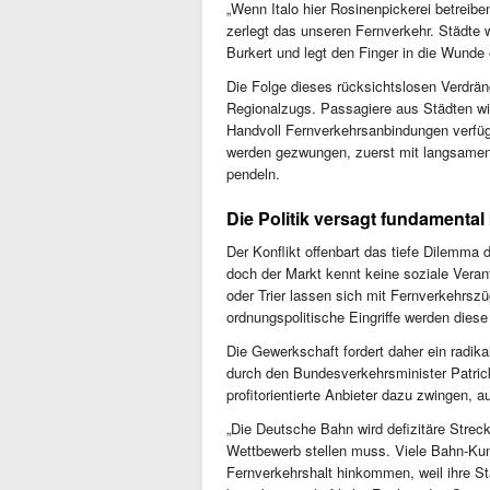
„Wenn Italo hier Rosinenpickerei betreib
zerlegt das unseren Fernverkehr. Städte
Burkert und legt den Finger in die Wund
Die Folge dieses rücksichtslosen Verdr
Regionalzugs. Passagiere aus Städten wi
Handvoll Fernverkehrsanbindungen verfü
werden gezwungen, zuerst mit langsamen
pendeln.
Die Politik versagt fundamenta
Der Konflikt offenbart das tiefe Dilemma 
doch der Markt kennt keine soziale Veran
oder Trier lassen sich mit Fernverkehrsz
ordnungspolitische Eingriffe werden diese
Die Gewerkschaft fordert daher ein radi
durch den Bundesverkehrsminister Patric
profitorientierte Anbieter dazu zwingen, 
„Die Deutsche Bahn wird defizitäre Strec
Wettbewerb stellen muss. Viele Bahn-Ku
Fernverkehrshalt hinkommen, weil ihre Sta