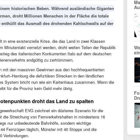
Ma
Au
einem historischen Beben. Während ausländische Giganten
rmen, droht Millionen Menschen in der Fläche die totale
e enthüllt das Ausmaß des drohenden Kahlschwalls auf der
in eine existenzielle Krise, die das Land in zwei Klassen
We
m Minutentakt vernetzt werden, droht weiten Teilen der Republik
ei
nstieg des italienischen Konkurrenten Italo auf dem deutschen
ienenverkehrs endgültig zu zertrümmern.
hn mit den massiven Gewinnen aus den hochfrequentierten
kfurt–Hamburg die defizitären Strecken in den ländlichen
ses System bricht nun wie ein Kartenhaus zusammen. Wenn die
ibt für die Provinz kein Geld mehr übrig.
Fo
Dr
otenpunkten droht das Land zu spalten
gewerkschaft EVG zeichnet ein düsteres Szenario für die
 die Streichung von Fernverkehrshalten in mindestens 16
wegs nur unbedeutende Bahnhöfe, sondern wichtige
 44 Fernzügen täglich, Münster mit 40 Stopps und die
0 Verbindungen.