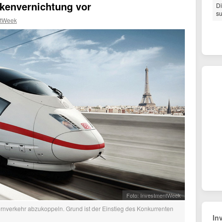
ckenvernichtung vor
Di
su
ntWeek
Foto: InvestmentWeek
rnverkehr abzukoppeln. Grund ist der Einstieg des Konkurrenten
In