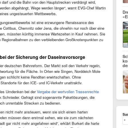
en darf und die Bahn von den Hauptstrecken verdrängt wird,
 werden abgehängt, Wege werden länger“, warnt EVG-Chef Martin
Dr
e eines ungesteuerten Wettbewerbs.
«E
ängungswettbewerbs ist eine erzwungene Renaissance des
e Cottbus, Chemnitz oder Jena, die ohnehin nur noch über eine
gen, müssten künftig immense Wartezeiten in Kauf nehmen. Sie
 Regionalbahnen zu den verbleibenden Großknotenpunkten zu
Sc
l bei der Sicherung der Daseinsvorsorge
ko
de
der deutschen Bahnreform. Der Markt soll den Verkehr regeln,
twortung für die Fläche. In Orten wie Singen, Norddeich Mole
ügen schlicht keine Renditen erwirtschaften. Ohne
 Standorte für den ICE- und IC-Verkehr unattraktiv.
kales Umdenken bei der
Vergabe der wertvollen Trassenrechte
k Schnieder. Gefragt sind sogenannte Paketlösungen, die
auch unrentable Strecken zu bedienen.
ken nicht mehr ansteuern, wenn sie sich einem harten
Suc
nden müssen dann erstmal sehen, wie sie zum nächsten
dt gar nicht mehr angefahren wird“, erklärt Burkert die harte