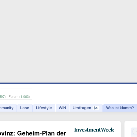
597
) · Forum (
1.063
)
munity
Lose
Lifestyle
WIN
Umfragen
Was ist klamm?
$$
ovinz: Geheim-Plan der