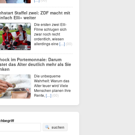
ehstart Staffel zwei: ZDF macht mit
infach Elli» weiter
Die ersten zwei Elli-
Filme schlugen sich
zwar noch recht
ordentlich, wiesen
allerdings eine
[…]
(00)
hock im Portemonnaie: Darum
stet das Alter deutlich mehr als Sie
nken
Die unbequeme
Wahrheit: Warum das
Alter teuer wird Viele
Menschen planen ihre
Rente,
[…]
(00)
hbegriff
suchen