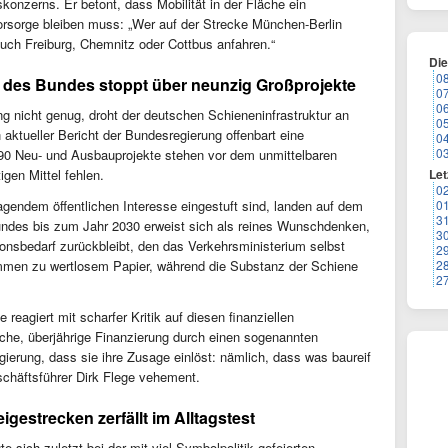
skonzerns. Er betont, dass Mobilität in der Fläche ein
orsorge bleiben muss: „Wer auf der Strecke München-Berlin
ch Freiburg, Chemnitz oder Cottbus anfahren.“
Di
0
d des Bundes stoppt über neunzig Großprojekte
0
0
g nicht genug, droht der deutschen Schieneninfrastruktur an
0
n aktueller Bericht der Bundesregierung offenbart eine
0
0
 90 Neu- und Ausbauprojekte stehen vor dem unmittelbaren
Let
igen Mittel fehlen.
0
0
rragendem öffentlichen Interesse eingestuft sind, landen auf dem
3
 Bundes bis zum Jahr 2030 erweist sich als reines Wunschdenken,
3
ionsbedarf zurückbleibt, den das Verkehrsministerium selbst
2
2
mmen zu wertlosem Papier, während die Substanz der Schiene
2
reagiert mit scharfer Kritik auf diesen finanziellen
liche, überjährige Finanzierung durch einen sogenannten
gierung, dass sie ihre Zusage einlöst: nämlich, dass was baureif
eschäftsführer Dirk Flege vehement.
igestrecken zerfällt im Alltagstest
 sich zuletzt bei der mit viel Symbolpolitik gefeierten