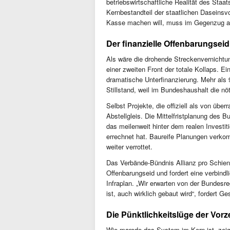
betriebswirtschaftliche Realität des Staat
Kernbestandteil der staatlichen Daseinsv
Kasse machen will, muss im Gegenzug au
Der finanzielle Offenbarungsei
Als wäre die drohende Streckenvernichtun
einer zweiten Front der totale Kollaps. Ei
dramatische Unterfinanzierung. Mehr als
Stillstand, weil im Bundeshaushalt die nöt
Selbst Projekte, die offiziell als von übe
Abstellgleis. Die Mittelfristplanung des
das meilenweit hinter dem realen Investit
errechnet hat. Baureife Planungen verko
weiter verrottet.
Das Verbände-Bündnis Allianz pro Schiene 
Offenbarungseid und fordert eine verbind
Infraplan. „Wir erwarten von der Bundesre
ist, auch wirklich gebaut wird“, fordert G
Die Pünktlichkeitslüge der Vorze
Wie marode das System im Kern ist, zeigte