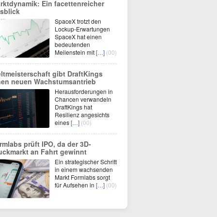
rktdynamik: Ein facettenreicher
sblick
SpaceX trotzt den
Lockup-Erwartungen
SpaceX hat einen
bedeutenden
Meilenstein mit
[…]
(00)
ltmeisterschaft gibt DraftKings
nen neuen Wachstumsantrieb
Herausforderungen in
Chancen verwandeln
DraftKings hat
Resilienz angesichts
eines
[…]
(00)
rmlabs prüft IPO, da der 3D-
uckmarkt an Fahrt gewinnt
Ein strategischer Schritt
in einem wachsenden
Markt Formlabs sorgt
für Aufsehen in
[…]
(00)