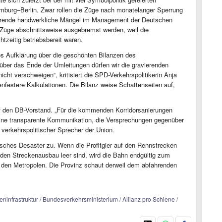
burg–Berlin. Zwar rollen die Züge nach monatelanger Sperrung
vierende handwerkliche Mängel im Management der Deutschen
Züge abschnittsweise ausgebremst werden, weil die
htzeitig betriebsbereit waren.
os Aufklärung über die geschönten Bilanzen des
 über das Ende der Umleitungen dürfen wir die gravierenden
ht verschweigen“, kritisiert die SPD-Verkehrspolitikerin Anja
senfestere Kalkulationen. Die Bilanz weise Schattenseiten auf,
f den DB-Vorstand. „Für die kommenden Korridorsanierungen
 eine transparente Kommunikation, die Versprechungen gegenüber
, verkehrspolitischer Sprecher der Union.
tisches Desaster zu. Wenn die Profitgier auf den Rennstrecken
r den Streckenausbau leer sind, wird die Bahn endgültig zum
in den Metropolen. Die Provinz schaut derweil dem abfahrenden
ninfrastruktur / Bundesverkehrsministerium / Allianz pro Schiene /