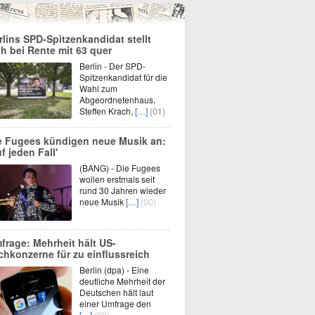
rlins SPD-Spitzenkandidat stellt
ch bei Rente mit 63 quer
Berlin - Der SPD-
Spitzenkandidat für die
Wahl zum
Abgeordnetenhaus,
Steffen Krach,
[…]
(01)
e Fugees kündigen neue Musik an:
f jeden Fall'
(BANG) - Die Fugees
wollen erstmals seit
rund 30 Jahren wieder
neue Musik
[…]
(00)
frage: Mehrheit hält US-
chkonzerne für zu einflussreich
Berlin (dpa) - Eine
deutliche Mehrheit der
Deutschen hält laut
einer Umfrage den
[…]
(00)