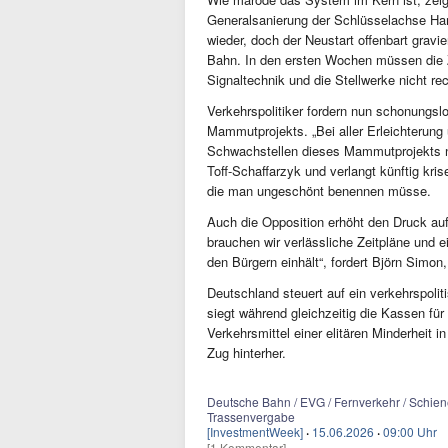
Generalsanierung der Schlüsselachse Ham
wieder, doch der Neustart offenbart gra
Bahn. In den ersten Wochen müssen die 
Signaltechnik und die Stellwerke nicht rec
Verkehrspolitiker fordern nun schonungsl
Mammutprojekts. „Bei aller Erleichterung
Schwachstellen dieses Mammutprojekts nic
Toff-Schaffarzyk und verlangt künftig kri
die man ungeschönt benennen müsse.
Auch die Opposition erhöht den Druck au
brauchen wir verlässliche Zeitpläne und
den Bürgern einhält“, fordert Björn Simon
Deutschland steuert auf ein verkehrspoli
siegt während gleichzeitig die Kassen fü
Verkehrsmittel einer elitären Minderheit 
Zug hinterher.
Deutsche Bahn / EVG / Fernverkehr / Schiene
Trassenvergabe
[InvestmentWeek]
·
15.06.2026
·
09:00 Uhr
[1 Kommentar]