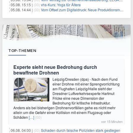
05.08. 15:15 |
(00)
vhs-Kurs: Yoga für Ältere
05.08. 14:44 |
(00)
Vom Offset zum Digitaldruck: Neue Produktionsmodelle für eine Branche im Wandel
TOP-THEMEN
Experte sieht neue Bedrohung durch
bewaffnete Drohnen
Leipzig/Dresden (dpa) - Nach dem Fund
einer Drohne mit einer Sprengvorrichtung
am Flughafen Leipzig/Halle sieht der
Dresdner Luftverkehrsexperte Hartmut
Fricke eine neue Dimension der
Bedrohung für kritische Infrastruktur.
Anders als bei bisherigen Drohnenvorfällen gehe es nicht mehr
allein um die Gefahr einer Kollision mit einem Flugzeug oder
Schäden
[…]
(00)
vor 15 Minuten
06.08. 04:00 |
(00)
Schaden durch falsche Polizisten stark gestiegen