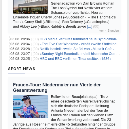
Serienadaption von Dan Browns Roman
The Lost Symbol hat Netflix vier weitere
Schauspieler verpflichtet. Neu zum
Ensemble stoßen Cherry Jones («Succession», «The Handmaid's
Tale»), Corey Stoll («Billions»), Rob Delaney («Catastrophe»)
und Abbey Lee («Black Rabbit»). Bereits zuvor
[…]
(00)
vor 4 Stunden
05.08. 23:36 |
(00)
CBS Media Ventures terminiert neue Syndication-Formate
05.08. 23:34 |
(00)
«The Five Star Weekend» erhält zweite Staffel bei Peacock
05.08. 23:28 |
(00)
Netflix bestellt zweite Staffel von «Musafir Cafe»
05.08. 23:27 |
(00)
«Sunday Night Baseball» erzielt historische Quotenserie für NBC
05.08. 23:25 |
(00)
HBO und BBC verfilmen Theaterstück «1536»
SPORT-NEWS
Frauen-Tour: Niedermaier nun Vierte der
Gesamtwertung
Belleville-en-Beaujolais (dpa) - Trotz
eines gescheiterten Ausreißversuchs hat
sich die deutsche Radsport-Hoffnung
Antonia Niedermaier bei der Tour de
France der Frauen auf den vierten Platz
der Gesamtwertung verbessert. Die 23-
Jährige aus Rosenheim erreichte 45 Sekunden hinter der Gruppe
der Favoritinnen als Sechste das Ziel auf der fünften Etappe in