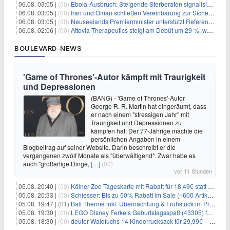
06.08. 03:05 |
(00)
Ebola-Ausbruch: Steigende Sterberaten signalisieren dringenden Bedarf an verbesserter Gesundheitsinfrastruktur
06.08. 03:05 |
(00)
Iran und Oman schließen Vereinbarung zur Sicherung des Schiffsverkehrs durch die Straße von Hormuz
06.08. 03:05 |
(00)
Neuseelands Premierminister unterstützt Referendum über das Wahlsystem: Ein Schritt in Richtung verbesserter demokratischer Beteiligung
06.08. 02:06 |
(00)
Attovia Therapeutics steigt am Debüt um 29 %, was starkes Investorenvertrauen in biotechnologische Innovation signalisiert
BOULEVARD-NEWS
'Game of Thrones'-Autor kämpft mit Traurigkeit
und Depressionen
(BANG) - 'Game of Thrones'-Autor
George R. R. Martin hat eingeräumt, dass
er nach einem "stressigen Jahr" mit
Traurigkeit und Depressionen zu
kämpfen hat. Der 77-Jährige machte die
persönlichen Angaben in einem
Blogbeitrag auf seiner Website. Darin beschreibt er die
vergangenen zwölf Monate als "überwältigend". Zwar habe es
auch "großartige Dinge,
[…]
(00)
vor 11 Stunden
05.08. 20:40 |
(00)
Kölner Zoo Tageskarte mit Rabatt für 18,49€ statt 29,50€ – einlösbar bis Dezember
05.08. 20:33 |
(00)
Schiesser: Bis zu 50% Rabatt im Sale (~600 Artikel zur Auswahl)
05.08. 19:47 |
(01)
Bali Therme inkl. Übernachtung & Frühstück im Premium Hotel (Bad Oeynhausen) ab 89€ p.P.
05.08. 19:30 |
(00)
LEGO Disney Ferkels Geburtstagsspaß (43305) für 29,10€
05.08. 18:30 |
(00)
deuter Waldfuchs 14 Kinderrucksack für 29,99€ – Amber-maple