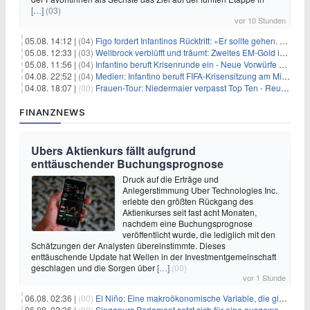
[…]
(03)
vor 10 Stunden
05.08. 14:12 |
(04)
Figo fordert Infantinos Rücktritt: «Er sollte gehen. Jetzt»
05.08. 12:33 |
(03)
Wellbrock verblüfft und träumt: Zweites EM-Gold in Paris
05.08. 11:56 |
(04)
Infantino beruft Krisenrunde ein - Neue Vorwürfe gegen FIFA
04.08. 22:52 |
(04)
Medien: Infantino beruft FIFA-Krisensitzung am Mittwoch ein
04.08. 18:07 |
(00)
Frauen-Tour: Niedermaier verpasst Top Ten - Reusser siegt
FINANZNEWS
Ubers Aktienkurs fällt aufgrund
enttäuschender Buchungsprognose
Druck auf die Erträge und
Anlegerstimmung Uber Technologies Inc.
erlebte den größten Rückgang des
Aktienkurses seit fast acht Monaten,
nachdem eine Buchungsprognose
veröffentlicht wurde, die lediglich mit den
Schätzungen der Analysten übereinstimmte. Dieses
enttäuschende Update hat Wellen in der Investmentgemeinschaft
geschlagen und die Sorgen über
[…]
(00)
vor 1 Stunde
06.08. 02:36 |
(00)
El Niño: Eine makroökonomische Variable, die globale Wirtschaftslandschaften umgestaltet
06.08. 02:36 |
(00)
Singapurs Parlament setzt sich für eine ausgewogene wirtschaftliche Zukunft ein