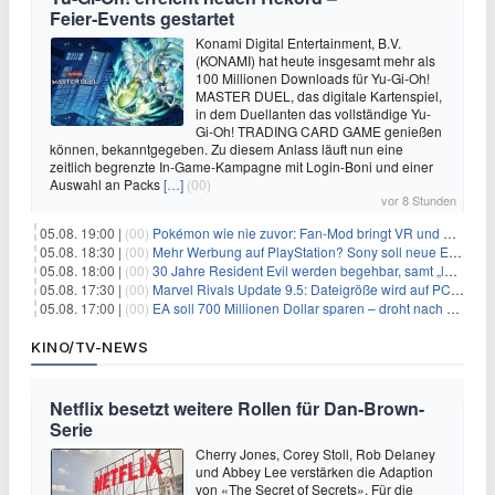
Feier‑Events gestartet
Konami Digital Entertainment, B.V.
(KONAMI) hat heute insgesamt mehr als
100 Millionen Downloads für Yu-Gi-Oh!
MASTER DUEL, das digitale Kartenspiel,
in dem Duellanten das vollständige Yu-
Gi-Oh! TRADING CARD GAME genießen
können, bekanntgegeben. Zu diesem Anlass läuft nun eine
zeitlich begrenzte In-Game-Kampagne mit Login-Boni und einer
Auswahl an Packs
[…]
(00)
vor 8 Stunden
05.08. 19:00 |
(00)
Pokémon wie nie zuvor: Fan-Mod bringt VR und Ego-Perspektive nach Kanto
05.08. 18:30 |
(00)
Mehr Werbung auf PlayStation? Sony soll neue Einnahmequellen prüfen
05.08. 18:00 |
(00)
30 Jahre Resident Evil werden begehbar, samt „lebensgroßem Leon“
05.08. 17:30 |
(00)
Marvel Rivals Update 9.5: Dateigröße wird auf PC und Konsolen deutlich reduziert
05.08. 17:00 |
(00)
EA soll 700 Millionen Dollar sparen – droht nach der Übernahme die nächste Entlassungswelle?
KINO/TV-NEWS
Netflix besetzt weitere Rollen für Dan-Brown-
Serie
Cherry Jones, Corey Stoll, Rob Delaney
und Abbey Lee verstärken die Adaption
von «The Secret of Secrets». Für die