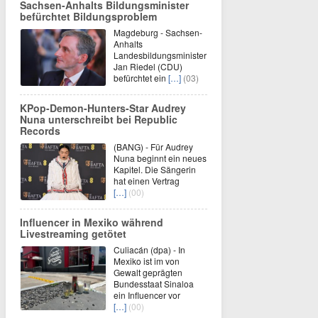
Sachsen-Anhalts Bildungsminister
befürchtet Bildungsproblem
Magdeburg - Sachsen-
Anhalts
Landesbildungsminister
Jan Riedel (CDU)
befürchtet ein
[…]
(03)
KPop-Demon-Hunters-Star Audrey
Nuna unterschreibt bei Republic
Records
(BANG) - Für Audrey
Nuna beginnt ein neues
Kapitel. Die Sängerin
hat einen Vertrag
[…]
(00)
Influencer in Mexiko während
Livestreaming getötet
Culiacán (dpa) - In
Mexiko ist im von
Gewalt geprägten
Bundesstaat Sinaloa
ein Influencer vor
[…]
(00)