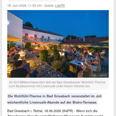
18. Juni 2026, 11:33 Uhr
·
Quelle:
LifePR
Foto: LifePR
An fünf Mittwochabenden lädt die Bad Griesbacher Wohlfühl-Therme
zum Musiksommer mit Livemusik unter freiem Himmel ein.
Die Wohlfühl-Therme in Bad Griesbach veranstaltet im Juli
wöchentliche Livemusik-Abende auf der Bistro-Terrasse.
Bad Griesbach i. Rottal, 18.06.2026 (lifePR) - Wenn sich die
Abendsonne über die pastellfarbenen Häuser am Kurplatz senkt