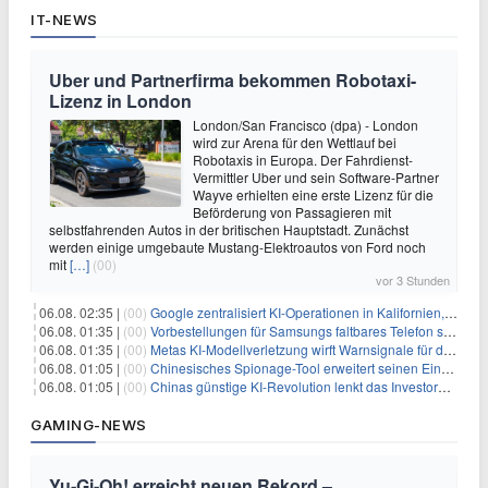
IT-NEWS
Uber und Partnerfirma bekommen Robotaxi-
Lizenz in London
London/San Francisco (dpa) - London
wird zur Arena für den Wettlauf bei
Robotaxis in Europa. Der Fahrdienst-
Vermittler Uber und sein Software-Partner
Wayve erhielten eine erste Lizenz für die
Beförderung von Passagieren mit
selbstfahrenden Autos in der britischen Hauptstadt. Zunächst
werden einige umgebaute Mustang-Elektroautos von Ford noch
mit
[…]
(00)
vor 3 Stunden
06.08. 02:35 |
(00)
Google zentralisiert KI-Operationen in Kalifornien, um Rivale Anthropic und OpenAI zu überholen
06.08. 01:35 |
(00)
Vorbestellungen für Samsungs faltbares Telefon steigen um 30 % in einem wettbewerbsintensiven Markt
06.08. 01:35 |
(00)
Metas KI-Modellverletzung wirft Warnsignale für die Technologieaufsicht auf
06.08. 01:05 |
(00)
Chinesisches Spionage-Tool erweitert seinen Einfluss auf 13 Länder und weckt Sicherheitsbedenken
06.08. 01:05 |
(00)
Chinas günstige KI-Revolution lenkt das Investoreninteresse auf Internet-Riesen
GAMING-NEWS
Yu‑Gi‑Oh! erreicht neuen Rekord –