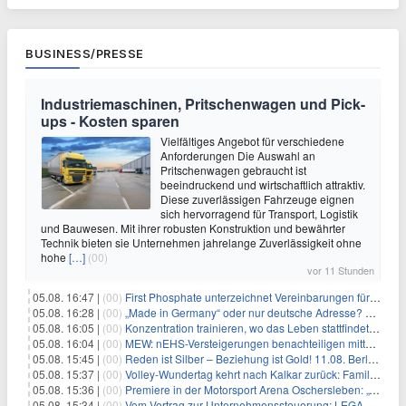
BUSINESS/PRESSE
Industriemaschinen, Pritschenwagen und Pick-
ups - Kosten sparen
Vielfältiges Angebot für verschiedene
Anforderungen Die Auswahl an
Pritschenwagen gebraucht ist
beeindruckend und wirtschaftlich attraktiv.
Diese zuverlässigen Fahrzeuge eignen
sich hervorragend für Transport, Logistik
und Bauwesen. Mit ihrer robusten Konstruktion und bewährter
Technik bieten sie Unternehmen jahrelange Zuverlässigkeit ohne
hohe
[…]
(00)
vor 11 Stunden
05.08. 16:47 |
(00)
First Phosphate unterzeichnet Vereinbarungen für nicht zu refundierende Zuwendungen in Höhe von 4,84 Mio. $ von der kanadischen Regierung für Straßeninfrastruktur und Stromübertragungsleitungen
05.08. 16:28 |
(00)
„Made in Germany“ oder nur deutsche Adresse? So erkennen Sie, wo Ihre Leiterplatten wirklich gefertigt werden
05.08. 16:05 |
(00)
Konzentration trainieren, wo das Leben stattfindet: Mobile EEG-Technologie bringt Neurofeedback in den Alltag
05.08. 16:04 |
(00)
MEW: nEHS-Versteigerungen benachteiligen mittelständische Unternehmen
05.08. 15:45 |
(00)
Reden ist Silber – Beziehung ist Gold! 11.08. Berlin – 18:30 Uhr
05.08. 15:37 |
(00)
Volley-Wundertag kehrt nach Kalkar zurück: Familien-Event verbindet Sport und Freizeitpark-Erlebnis
05.08. 15:36 |
(00)
Premiere in der Motorsport Arena Oschersleben: „Tage des Donners – die Börde bebt“ feiert ostdeutsche Fahrzeugkultur
05.08. 15:34 |
(00)
Vom Vertrag zur Unternehmenssteuerung: LEGANTA® stellt neues NIS2-Scoremodell für die Bewertung kritischer Verträge vor