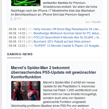
weltweiten Marktes für Premium-
Smartphones erobert. Vor allem die hohe
Nachfrage nach der iPhone 17 Modellreihe trieb das Wachstum
im Berichtszeitraum an. iPhone führt das Premium-Segment
[…]
(00)
vor 1 Stunde
08.08. 14:35 |
(00)
Helly Hansen Off Shore Bag Reisetasche 54 Liter für 29,99€
08.08. 14:22 |
(00)
Breathedge Weltraum-Survival-Spiel für PC aktuell kostenlos bei Steam
08.08. 13:30 |
(01)
FOCUS Gesundheit 6-Monats-Abo für 20,80€ + bis zu 20€ Prämie
08.08. 13:11 |
(01)
Burnhard: 20% Rabatt auf fast Alles sichern
08.08. 12:22 |
(00)
*SUPER* 12 Monate Capital E-Paper (12 Ausgaben) für NUR 7€ (statt 80,04€)
GAMING-NEWS
Marvel’s Spider-Man 2 bekommt
überraschendes PS5-Update mit gewünschter
Komfortfunktion
Marvel’s Spider-Man 2 erhält ein neues
Update für die PlayStation 5. Insomniac
Games hat Patch 1.005 veröffentlicht und
damit nicht nur neue Inhalte hinzugefügt,
sondern auch eine von Spielern
gewünschte Funktion umgesetzt.
Gleichzeitig profitieren Besitzer einer PS5 Pro von weiteren