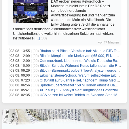
DAX erobert neues Rekordhoch –
Momentum bleibt intakt Der DAX setzt
seine beeindruckende
Aufwärtsbewegung fort und markiert zum
wiederholten Male ein Allzeithoch. Die
Entwicklung unterstreicht die anhaltende
Stabilität des deutschen Aktienmarktes trotz wirtschaftlicher
Unsicherheiten, die weiterhin in einzelnen Sektoren nachwirken.
Institutionelle
[…]
(00)
vor 47 Minuten
08.08. 13:55 |
(00)
Bhutan setzt Bitcoin-Verkäufe fort: Aktuelle BTC-Transaktionen
08.08. 12:09 |
(00)
Bitcoin kämpft um die Marke von $65.000, Pi Network gewinnt an Unterstützung
08.08. 12:00 |
(00)
Commerzbank-Übernahme: Wie die Deutsche Bank im Schatten zum großen Gewinner wird
08.08. 10:00 |
(00)
Bitcoin-Schock: Während Kurse fallen, plant die Regierung die Steuer-Bombe
08.08. 09:29 |
(00)
Bitcoin-Bärenmarkt vorbei? Top-Analysten werden optimistisch, aber die Geschichte sagt etwas anderes
08.08. 09:00 |
(00)
Erbschaftsteuer-Schock: Warum selbst kleine Erbschaften den Fiskus Millionen kosten
08.08. 07:23 |
(00)
CRO fällt auf 3-Jahres-Tief, nachdem Trump Media zwei große Crypto.com-Deals storniert
08.08. 06:56 |
(00)
Spindex überschreitet 150 Millionen erfasste Gaming-Ereignisse in Echtzeit-Datenpipeline
08.08. 05:41 |
(00)
XRP auf $50? Analyst sieht langfristiges Potenzial
08.08. 02:35 |
(00)
USA setzen teilweise Betrieb im Avocado-Staat Michoacán in Mexiko wieder in Gang