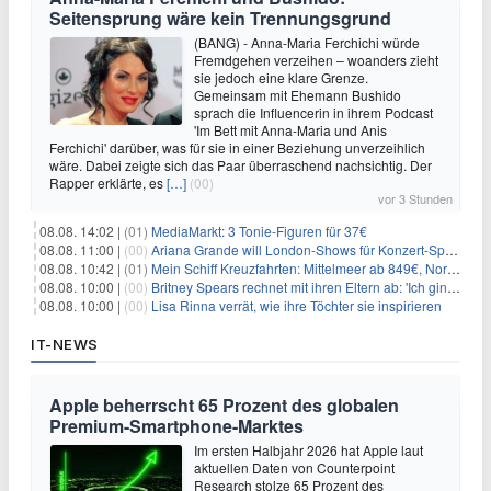
Seitensprung wäre kein Trennungsgrund
(BANG) - Anna-Maria Ferchichi würde
Fremdgehen verzeihen – woanders zieht
sie jedoch eine klare Grenze.
Gemeinsam mit Ehemann Bushido
sprach die Influencerin in ihrem Podcast
'Im Bett mit Anna-Maria und Anis
Ferchichi' darüber, was für sie in einer Beziehung unverzeihlich
wäre. Dabei zeigte sich das Paar überraschend nachsichtig. Der
Rapper erklärte, es
[…]
(00)
vor 3 Stunden
08.08. 14:02 |
(01)
MediaMarkt: 3 Tonie-Figuren für 37€
08.08. 11:00 |
(00)
Ariana Grande will London-Shows für Konzert-Special filmen
08.08. 10:42 |
(01)
Mein Schiff Kreuzfahrten: Mittelmeer ab 849€, Norwegen ab 999€ p.P.
08.08. 10:00 |
(00)
Britney Spears rechnet mit ihren Eltern ab: 'Ich ging zwei Monate lang auf die Knie und weinte'
08.08. 10:00 |
(00)
Lisa Rinna verrät, wie ihre Töchter sie inspirieren
IT-NEWS
Apple beherrscht 65 Prozent des globalen
Premium-Smartphone-Marktes
Im ersten Halbjahr 2026 hat Apple laut
aktuellen Daten von Counterpoint
Research stolze 65 Prozent des