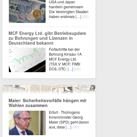
USA und Japan
handeln gemeinsam
Die Vereinigten Staaten
haben erstmals
[…]
(00)
MCF Energy Ltd. gibt Betriebsupdate
zu Bohrungen und Lizenzen in
Deutschland bekannt
Fortschritte bei der
Bohrung Kinsau-1A
MCF Energy Ltd.
(TSX.V: MCF; FWB:
DC6; OTC:
[…]
(00)
Maier: Sicherheitsvorfälle hängen mit
Wahlen zusammen
Erfurt - Thüringens
Innenminister Georg
Maier (SPD) geht davon
aus, dass
[…]
(00)