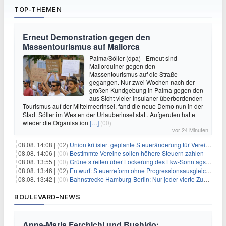
TOP-THEMEN
Erneut Demonstration gegen den
Massentourismus auf Mallorca
Palma/Sóller (dpa) - Erneut sind
Mallorquiner gegen den
Massentourismus auf die Straße
gegangen. Nur zwei Wochen nach der
großen Kundgebung in Palma gegen den
aus Sicht vieler Insulaner überbordenden
Tourismus auf der Mittelmeerinsel, fand die neue Demo nun in der
Stadt Sóller im Westen der Urlauberinsel statt. Aufgerufen hatte
wieder die Organisation
[…]
(00)
vor 24 Minuten
08.08. 14:08 |
(02)
Union kritisiert geplante Steueränderung für Vereine
08.08. 14:06 |
(00)
Bestimmte Vereine sollen höhere Steuern zahlen
08.08. 13:55 |
(00)
Grüne streiten über Lockerung des Lkw-Sonntagsfahrverbots
08.08. 13:46 |
(02)
Entwurf: Steuerreform ohne Progressionsausgleich geplant
08.08. 13:42 |
(00)
Bahnstrecke Hamburg-Berlin: Nur jeder vierte Zug pünktlich
BOULEVARD-NEWS
Anna-Maria Ferchichi und Bushido: