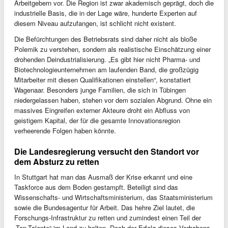
Arbeitgebern vor. Die Region ist zwar akademisch geprägt, doch die
industrielle Basis, die in der Lage wäre, hunderte Experten auf
diesem Niveau aufzufangen, ist schlicht nicht existent.
Die Befürchtungen des Betriebsrats sind daher nicht als bloße
Polemik zu verstehen, sondern als realistische Einschätzung einer
drohenden Deindustrialisierung. „Es gibt hier nicht Pharma- und
Biotechnologieunternehmen am laufenden Band, die großzügig
Mitarbeiter mit diesen Qualifikationen einstellen“, konstatiert
Wagenaar. Besonders junge Familien, die sich in Tübingen
niedergelassen haben, stehen vor dem sozialen Abgrund. Ohne ein
massives Eingreifen externer Akteure droht ein Abfluss von
geistigem Kapital, der für die gesamte Innovationsregion
verheerende Folgen haben könnte.
Die Landesregierung versucht den Standort vor
dem Absturz zu retten
In Stuttgart hat man das Ausmaß der Krise erkannt und eine
Taskforce aus dem Boden gestampft. Beteiligt sind das
Wissenschafts- und Wirtschaftsministerium, das Staatsministerium
sowie die Bundesagentur für Arbeit. Das hehre Ziel lautet, die
Forschungs-Infrastruktur zu retten und zumindest einen Teil der
„Top-Talente“ im Land zu halten. Doch der Erfolg dieses Vorhabens