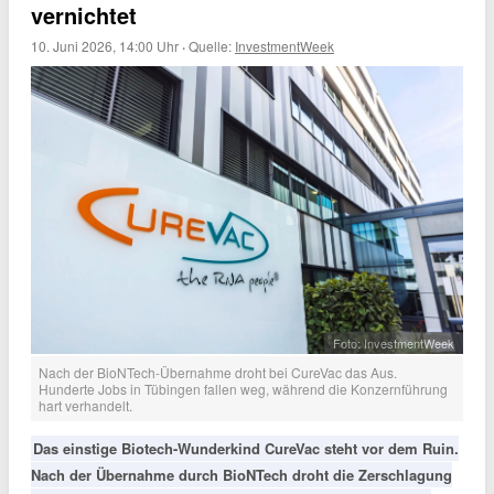
vernichtet
10. Juni 2026, 14:00 Uhr
·
Quelle:
InvestmentWeek
Foto: InvestmentWeek
Nach der BioNTech-Übernahme droht bei CureVac das Aus.
Hunderte Jobs in Tübingen fallen weg, während die Konzernführung
hart verhandelt.
Das einstige Biotech-Wunderkind CureVac steht vor dem Ruin.
Nach der Übernahme durch BioNTech droht die Zerschlagung