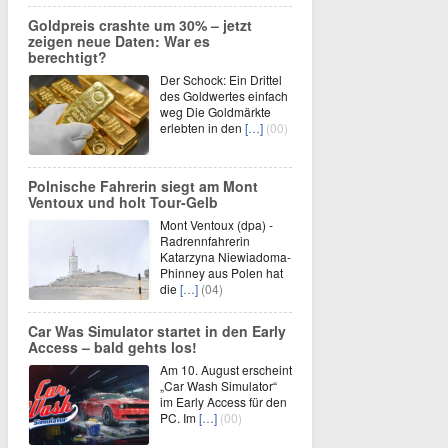
Goldpreis crashte um 30% – jetzt
zeigen neue Daten: War es
berechtigt?
Der Schock: Ein Drittel
des Goldwertes einfach
weg Die Goldmärkte
erlebten in den
[…]
(00)
Polnische Fahrerin siegt am Mont
Ventoux und holt Tour-Gelb
Mont Ventoux (dpa) -
Radrennfahrerin
Katarzyna Niewiadoma-
Phinney aus Polen hat
die
[…]
(04)
Car Was Simulator startet in den Early
Access – bald gehts los!
Am 10. August erscheint
„Car Wash Simulator“
im Early Access für den
PC. Im
[…]
(00)