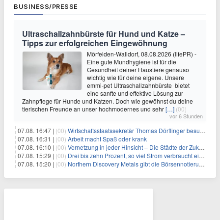
BUSINESS/PRESSE
Ultraschallzahnbürste für Hund und Katze –
Tipps zur erfolgreichen Eingewöhnung
Mörfelden-Walldorf, 08.08.2026 (lifePR) -
Eine gute Mundhygiene ist für die
Gesundheit deiner Haustiere genauso
wichtig wie für deine eigene. Unsere
emmi-pet Ultraschallzahnbürste bietet
eine sanfte und effektive Lösung zur
Zahnpflege für Hunde und Katzen. Doch wie gewöhnst du deine
tierischen Freunde an unser hochmodernes und sehr
[…]
(00)
vor 6 Stunden
07.08. 16:47 |
(00)
Wirtschaftsstaatssekretär Thomas Dörflinger besucht Handwerksbetrieb im Kammerbezirk Freiburg
07.08. 16:31 |
(00)
Arbeit macht Spaß oder krank
07.08. 16:10 |
(00)
Vernetzung in jeder Hinsicht – Die Städte der Zukunft sind grün-blau
07.08. 15:29 |
(00)
Drei bis zehn Prozent, so viel Strom verbraucht ein Aufzug im Gebäude
07.08. 15:20 |
(00)
Northern Discovery Metals gibt die Börsennotierung an der Frankfurter Wertpapierbörse bekannt