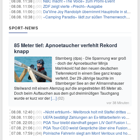
08.08. 11:38 |
(00)
NBC macht «The Voice» zum Promi-Event
08.08. 11:06 |
(00)
ZDF zeigt vierte «Precht»-Ausgabe
08.08. 11:00 |
(00)
Da'Vine Joy Randolph übernimmt Hauptrolle in starbesetzter schwarzer Komödie
08.08. 10:38 |
(00)
«Camping Paradis» lädt zur süßen Themenwoche ein
SPORT-NEWS
85 Meter tief: Apnoetaucher verfehlt Rekord
knapp
Starnberg (dpa) - Die Spannung war groß
- doch der Apnoetaucher Minja
Marinković hat den neuen deutschen
Tiefenrekord in einem See ganz knapp
verfehlt. Der 29-Jährige tauchte im
Starnberger See an der Allmannshauser
Steilwand mit einem Atemzug auf die angestrebten 85 Meter ab.
Doch beim Auftauchen aus dem gut dreiminütigen Tauchgang
wurde er kurz vor der
[…]
(02)
vor 38 Minuten
08.08. 12:40 |
(00)
«Nicht erträumt»: Wellbrock holt mit Staffel drittes EM-Gold
08.08. 11:00 |
(00)
UEFA bestätigt Zahlungen an Ex-Mitarbeiterin von Infantino
07.08. 22:05 |
(00)
PGA Tour bleibt standhaft gegen LIV Golf Fusion in einem sich wandelnden Sportumfeld
07.08. 21:06 |
(00)
PGA Tour-CEO weist Gespräche über eine Fusion mit LIV Golf zurück und bekräftigt die Wettbewerbslandschaft
07.08. 17:59 |
(04)
Polnische Fahrerin siegt am Mont Ventoux und holt Tour-Gelb