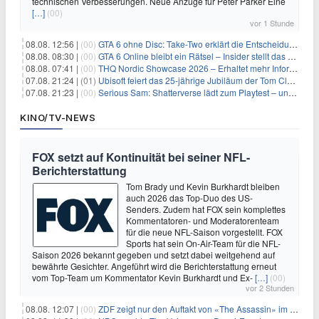
technischen Verbesserungen. Neue Anzüge für Peter Parker Eine
[…]
(00)
vor 1 Stunde
08.08. 12:56 |
(00)
GTA 6 ohne Disc: Take-Two erklärt die Entscheidung für Download-Codes
08.08. 08:30 |
(00)
GTA 6 Online bleibt ein Rätsel – Insider stellt das neue Gerücht klar
08.08. 07:41 |
(00)
THQ Nordic Showcase 2026 – Erhaltet mehr Informationen
07.08. 21:24 |
(01)
Ubisoft feiert das 25-jährige Jubiläum der Tom Clancy’s Ghost Recon-Reihe
07.08. 21:23 |
(00)
Serious Sam: Shatterverse lädt zum Playtest – und erscheint schon bald!
KINO/TV-NEWS
FOX setzt auf Kontinuität bei seiner NFL-
Berichterstattung
Tom Brady und Kevin Burkhardt bleiben
auch 2026 das Top-Duo des US-
Senders. Zudem hat FOX sein komplettes
Kommentatoren- und Moderatorenteam
für die neue NFL-Saison vorgestellt. FOX
Sports hat sein On-Air-Team für die NFL-
Saison 2026 bekannt gegeben und setzt dabei weitgehend auf
bewährte Gesichter. Angeführt wird die Berichterstattung erneut
vom Top-Team um Kommentator Kevin Burkhardt und Ex-
[…]
(00)
vor 2 Stunden
08.08. 12:07 |
(00)
ZDF zeigt nur den Auftakt von «The Assassin» im Fernsehen