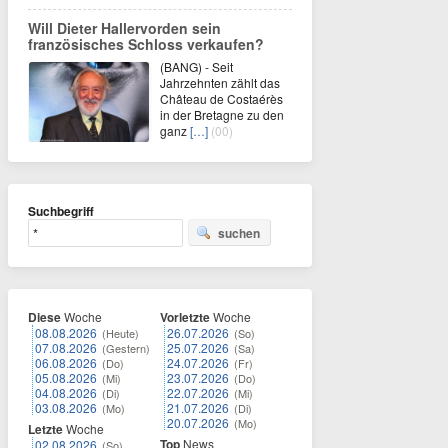
Will Dieter Hallervorden sein
französisches Schloss verkaufen?
(BANG) - Seit
Jahrzehnten zählt das
Château de Costaérès
in der Bretagne zu den
ganz
[…]
(00)
Suchbegriff
suchen
Diese
Woche
Vorletzte
Woche
08.08.2026
26.07.2026
(Heute)
(So)
07.08.2026
25.07.2026
(Gestern)
(Sa)
06.08.2026
24.07.2026
(Do)
(Fr)
05.08.2026
23.07.2026
(Mi)
(Do)
04.08.2026
22.07.2026
(Di)
(Mi)
03.08.2026
21.07.2026
(Mo)
(Di)
20.07.2026
(Mo)
Letzte
Woche
Top
News
02.08.2026
(So)