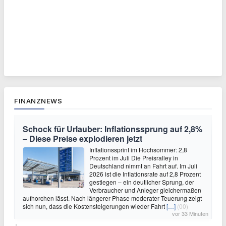
FINANZNEWS
Schock für Urlauber: Inflationssprung auf 2,8%
– Diese Preise explodieren jetzt
Inflationssprint im Hochsommer: 2,8
Prozent im Juli Die Preisralley in
Deutschland nimmt an Fahrt auf. Im Juli
2026 ist die Inflationsrate auf 2,8 Prozent
gestiegen – ein deutlicher Sprung, der
Verbraucher und Anleger gleichermaßen
aufhorchen lässt. Nach längerer Phase moderater Teuerung zeigt
sich nun, dass die Kostensteigerungen wieder Fahrt
[…]
(00)
vor 33 Minuten