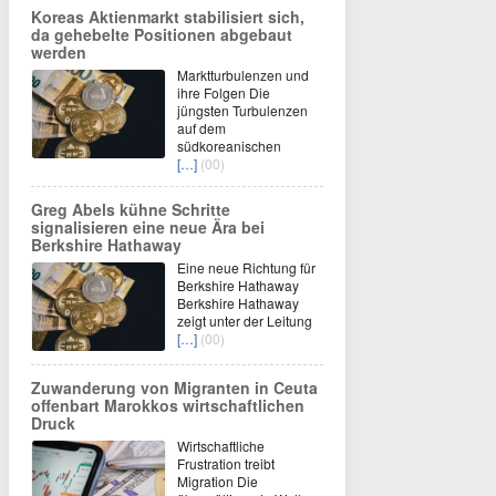
Koreas Aktienmarkt stabilisiert sich,
da gehebelte Positionen abgebaut
werden
Marktturbulenzen und
ihre Folgen Die
jüngsten Turbulenzen
auf dem
südkoreanischen
[…]
(00)
Greg Abels kühne Schritte
signalisieren eine neue Ära bei
Berkshire Hathaway
Eine neue Richtung für
Berkshire Hathaway
Berkshire Hathaway
zeigt unter der Leitung
[…]
(00)
Zuwanderung von Migranten in Ceuta
offenbart Marokkos wirtschaftlichen
Druck
Wirtschaftliche
Frustration treibt
Migration Die