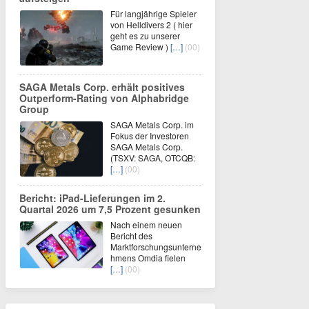
Für langjährige Spieler
von Helldivers 2 ( hier
geht es zu unserer
Game Review )
[…]
(00)
SAGA Metals Corp. erhält positives
Outperform-Rating von Alphabridge
Group
SAGA Metals Corp. im
Fokus der Investoren
SAGA Metals Corp.
(TSXV: SAGA, OTCQB:
[…]
(00)
Bericht: iPad-Lieferungen im 2.
Quartal 2026 um 7,5 Prozent gesunken
Nach einem neuen
Bericht des
Marktforschungsunterne
hmens Omdia fielen
[…]
(00)