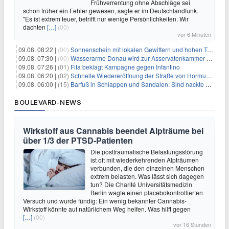
Frühverrentung ohne Abschläge sei
schon früher ein Fehler gewesen, sagte er im Deutschlandfunk.
"Es ist extrem teuer, betrifft nur wenige Persönlichkeiten. Wir
dachten
[…]
(00)
vor 6 Minuten
09.08. 08:22 |
(00)
Sonnenschein mit lokalen Gewittern und hohen Temperaturen
09.08. 07:30 |
(00)
Wasserarme Donau wird zur Asservatenkammer der Geschichte
09.08. 07:26 |
(01)
Fifa beklagt Kampagne gegen Infantino
09.08. 06:20 |
(02)
Schnelle Wiedereröffnung der Straße von Hormus ungewiss
09.08. 06:00 |
(15)
Barfuß in Schlappen und Sandalen: Sind nackte Füße eklig?
BOULEVARD-NEWS
Wirkstoff aus Cannabis beendet Alpträume bei
über 1/3 der PTSD-Patienten
Die posttraumatische Belastungsstörung
ist oft mit wiederkehrenden Alpträumen
verbunden, die den einzelnen Menschen
extrem belasten. Was lässt sich dagegen
tun? Die Charité Universitätsmedizin
Berlin wagte einen placebokontrollierten
Versuch und wurde fündig: Ein wenig bekannter Cannabis-
Wirkstoff könnte auf natürlichem Weg helfen. Was hilft gegen
[…]
(00)
vor 16 Stunden