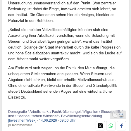
Untersuchung unmissverständlich auf den Punkt. „Von zentraler
Bedeutung ist dabei die Frage, inwieweit arbeiten sich lohnt“, so
das Institut. Die Ökonomen sehen hier ein riesiges, blockiertes
Potenzial in den Betrieben.
„Selbst die meisten Vollzeitbeschäftigten könnten sich eine
Ausweitung ihrer Arbeitszeit vorstellen, wenn die Belastung mit
Steuern und Sozialbeiträgen geringer wäre“, warnt das Institut
deutlich. Solange der Staat Mehrarbeit durch die kalte Progression
und hohe Sozialabgaben unattraktiv macht, wird sich die Lücke auf
dem Arbeitsmarkt weiter vergrößern.
Am Ende wird sich zeigen, ob die Politik den Mut aufbringt, die
unbequemen Stellschrauben anzupacken. Wenn Steuern und
Abgaben nicht sinken, bleibt der erhoffte Motivationsschub aus.
Ohne eine radikale Kehrtwende in der Steuer- und Standortpolitik
steuert Deutschland sehenden Auges auf eine wirtschaftliche
Eiszeit zu.
Demografie / Arbeitsmarkt / Fachkräftemangel / Migration / Steuerpolitik /
Institut der deutschen Wirtschaft / Bevölkerungsentwicklung
[InvestmentWeek]
·
14.06.2026
·
09:00 Uhr
[3 Kommentare]