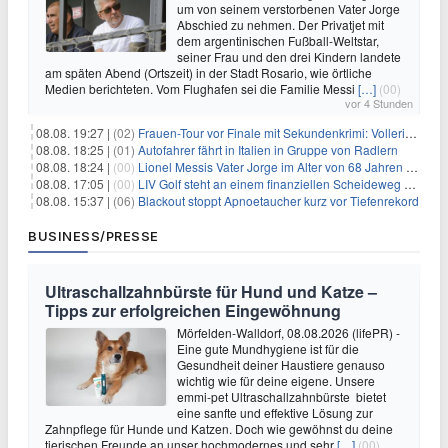
um von seinem verstorbenen Vater Jorge
Abschied zu nehmen. Der Privatjet mit
dem argentinischen Fußball-Weltstar,
seiner Frau und den drei Kindern landete
am späten Abend (Ortszeit) in der Stadt Rosario, wie örtliche
Medien berichteten. Vom Flughafen sei die Familie Messi
[…]
(00)
vor 4 Stunden
08.08. 19:27 |
(02)
Frauen-Tour vor Finale mit Sekundenkrimi: Vollering in Gelb
08.08. 18:25 |
(01)
Autofahrer fährt in Italien in Gruppe von Radlern
08.08. 18:24 |
(00)
Lionel Messis Vater Jorge im Alter von 68 Jahren gestorben
08.08. 17:05 |
(00)
LIV Golf steht an einem finanziellen Scheideweg auf der Suche nach neuen Investitionen
08.08. 15:37 |
(06)
Blackout stoppt Apnoetaucher kurz vor Tiefenrekord
BUSINESS/PRESSE
Ultraschallzahnbürste für Hund und Katze –
Tipps zur erfolgreichen Eingewöhnung
Mörfelden-Walldorf, 08.08.2026 (lifePR) -
Eine gute Mundhygiene ist für die
Gesundheit deiner Haustiere genauso
wichtig wie für deine eigene. Unsere
emmi-pet Ultraschallzahnbürste bietet
eine sanfte und effektive Lösung zur
Zahnpflege für Hunde und Katzen. Doch wie gewöhnst du deine
tierischen Freunde an unser hochmodernes und sehr
[…]
(00)