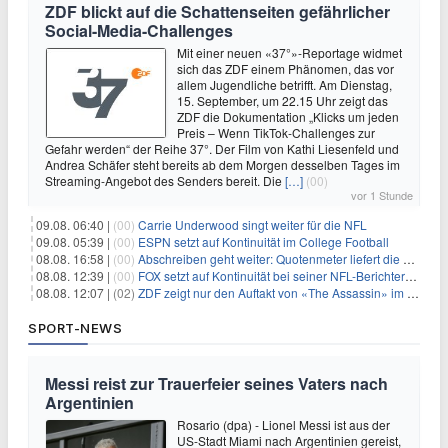
ZDF blickt auf die Schattenseiten gefährlicher
Social-Media-Challenges
Mit einer neuen «37°»-Reportage widmet
sich das ZDF einem Phänomen, das vor
allem Jugendliche betrifft. Am Dienstag,
15. September, um 22.15 Uhr zeigt das
ZDF die Dokumentation „Klicks um jeden
Preis – Wenn TikTok-Challenges zur
Gefahr werden“ der Reihe 37°. Der Film von Kathi Liesenfeld und
Andrea Schäfer steht bereits ab dem Morgen desselben Tages im
Streaming-Angebot des Senders bereit. Die
[…]
(00)
vor 1 Stunde
09.08. 06:40 |
(00)
Carrie Underwood singt weiter für die NFL
09.08. 05:39 |
(00)
ESPN setzt auf Kontinuität im College Football
08.08. 16:58 |
(00)
Abschreiben geht weiter: Quotenmeter liefert die Vorlagen
08.08. 12:39 |
(00)
FOX setzt auf Kontinuität bei seiner NFL-Berichterstattung
08.08. 12:07 |
(02)
ZDF zeigt nur den Auftakt von «The Assassin» im Fernsehen
SPORT-NEWS
Messi reist zur Trauerfeier seines Vaters nach
Argentinien
Rosario (dpa) - Lionel Messi ist aus der
US-Stadt Miami nach Argentinien gereist,