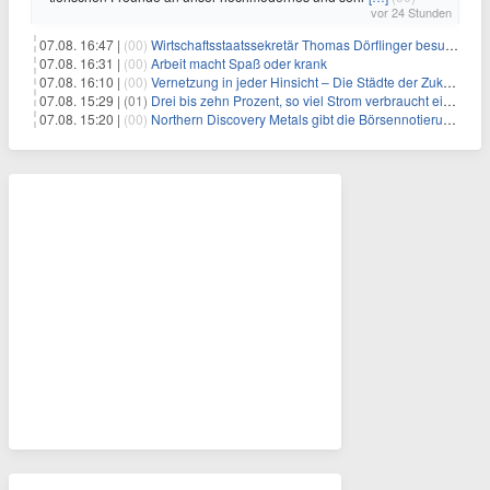
vor 24 Stunden
07.08. 16:47 |
(00)
Wirtschaftsstaatssekretär Thomas Dörflinger besucht Handwerksbetrieb im Kammerbezirk Freiburg
07.08. 16:31 |
(00)
Arbeit macht Spaß oder krank
07.08. 16:10 |
(00)
Vernetzung in jeder Hinsicht – Die Städte der Zukunft sind grün-blau
07.08. 15:29 |
(01)
Drei bis zehn Prozent, so viel Strom verbraucht ein Aufzug im Gebäude
07.08. 15:20 |
(00)
Northern Discovery Metals gibt die Börsennotierung an der Frankfurter Wertpapierbörse bekannt