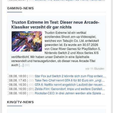
GAMING-NEWS
Truxton Extreme im Test: Dieser neue Arcade-
Klassiker verzeiht dir gar nichts
Truxton Extreme ist ein vertikal
scrollendes Shoot-‚em-up-Videospiel,
welches von Tatsujin Co. Ltd. entwickelt
geworden ist. Es wurde am 30.07.2026
von Clear River Games für PlayStation 5,
Nintendo Switch 2 und Xbox Series X/S
veröffentlicht. Wir haben unser Daheim in eine Spielhalle
verwandelt und herausgefunden, ob dieser neue Arcade-Titel
auch
[…]
(00)
vor 11 Stunden
08.08. 18:00 |
(00)
Star Fox auf Switch 2 könnte sich zum Flop entwickeln
08.08. 17:45 |
(00)
Take-Two-Chef nennt GTA 6 für 80 Euro ein „unglaubliches Schnäppchen“
08.08. 16:30 |
(00)
GTA 6: Netflix nennt angeblich Laufzeit der neuen Gameplay-Präsentation
08.08. 16:00 |
(01)
Zelda-Film: Ganondorf, Impa und weitere Darsteller sollen feststehen
08.08. 16:00 |
(00)
Rockstar-CEO: In drei Jahren werden alle Spiele gestreamt
KINO/TV-NEWS