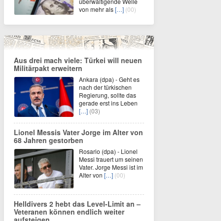
überwältigende Welle
von mehr als
[…]
(00)
Aus drei mach viele: Türkei will neuen
Militärpakt erweitern
Ankara (dpa) - Geht es
nach der türkischen
Regierung, sollte das
gerade erst ins Leben
[…]
(03)
Lionel Messis Vater Jorge im Alter von
68 Jahren gestorben
Rosario (dpa) - Lionel
Messi trauert um seinen
Vater. Jorge Messi ist im
Alter von
[…]
(00)
Helldivers 2 hebt das Level-Limit an –
Veteranen können endlich weiter
aufsteigen