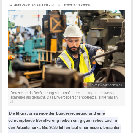
14. Juni 2026, 09:00 Uhr
·
Quelle:
InvestmentWeek
Foto: InvestmentWeek
Deutschlands Bevölkerung schrumpft durch die Migrationswende
schneller als gedacht. Das Erwerbspersonenpotenzial sinkt massiv
ab.
Die Migrationswende der Bundesregierung und eine
schrumpfende Bevölkerung reißen ein gigantisches Loch in
den Arbeitsmarkt. Bis 2036 fehlen laut einer neuen, brisanten