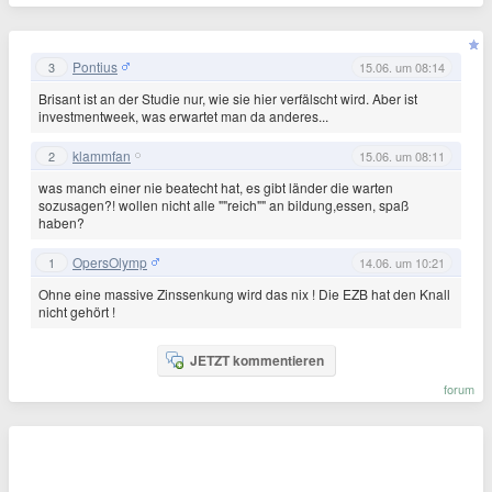
Pontius
3
15.06. um 08:14
Brisant ist an der Studie nur, wie sie hier verfälscht wird. Aber ist
investmentweek, was erwartet man da anderes...
klammfan
2
15.06. um 08:11
was manch einer nie beatecht hat, es gibt länder die warten
sozusagen?! wollen nicht alle ""reich"" an bildung,essen, spaß
haben?
OpersOlymp
1
14.06. um 10:21
Ohne eine massive Zinssenkung wird das nix ! Die EZB hat den Knall
nicht gehört !
JETZT kommentieren
forum