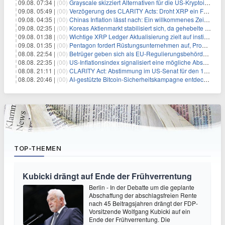
09.08. 07:34 |
(00)
Grayscale skizziert Alternativen für die US-Kryptoindustrie ohne CLARITY Act
09.08. 05:49 |
(00)
Verzögerung des CLARITY Acts: Droht XRP ein Fall unter die $1-Marke?
09.08. 04:35 |
(00)
Chinas Inflation lässt nach: Ein willkommenes Zeichen für Investoren angesichts der Folgen des Öl-Schocks
09.08. 02:35 |
(00)
Koreas Aktienmarkt stabilisiert sich, da gehebelte Positionen abgebaut werden
09.08. 01:38 |
(00)
Wichtige XRP Ledger Aktualisierung zielt auf institutionelle Akzeptanz ab
09.08. 01:35 |
(00)
Pentagon fordert Rüstungsunternehmen auf, Produktion angesichts eskalierender globaler Spannungen zu steigern
08.08. 22:54 |
(00)
Betrüger geben sich als EU-Regulierungsbehörden aus, um Krypto-Nutzer nach MiCA-Deadline ins Visier zu nehmen
08.08. 22:35 |
(00)
US-Inflationsindex signalisiert eine mögliche Abschwächung der Inflationsdruck
08.08. 21:11 |
(00)
CLARITY Act: Abstimmung im US-Senat für den 15. September angesetzt
08.08. 20:46 |
(00)
AI-gestützte Bitcoin-Sicherheitskampagne entdeckt fast 5.000 Softwareprobleme in 390 Projekten
TOP-THEMEN
Kubicki drängt auf Ende der Frühverrentung
Berlin - In der Debatte um die geplante
Abschaffung der abschlagsfreien Rente
nach 45 Beitragsjahren drängt der FDP-
Vorsitzende Wolfgang Kubicki auf ein
Ende der Frühverrentung. Die