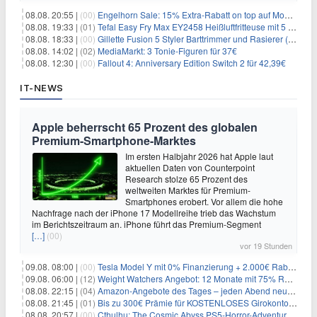
08.08. 20:55 |
(00)
Engelhorn Sale: 15% Extra-Rabatt on top auf Mode- und Sport-Artikel
08.08. 19:33 |
(01)
Tefal Easy Fry Max EY2458 Heißluftfritteuse mit 5 Litern für 64,99€
08.08. 18:33 |
(00)
Gillette Fusion 5 Styler Barttrimmer und Rasierer (All in One) für 16€
08.08. 14:02 |
(02)
MediaMarkt: 3 Tonie-Figuren für 37€
08.08. 12:30 |
(00)
Fallout 4: Anniversary Edition Switch 2 für 42,39€
IT-NEWS
Apple beherrscht 65 Prozent des globalen
Premium-Smartphone-Marktes
Im ersten Halbjahr 2026 hat Apple laut
aktuellen Daten von Counterpoint
Research stolze 65 Prozent des
weltweiten Marktes für Premium-
Smartphones erobert. Vor allem die hohe
Nachfrage nach der iPhone 17 Modellreihe trieb das Wachstum
im Berichtszeitraum an. iPhone führt das Premium-Segment
[…]
(00)
vor 19 Stunden
09.08. 08:00 |
(00)
Tesla Model Y mit 0% Finanzierung + 2.000€ Rabatt für 38.970€
09.08. 06:00 |
(12)
Weight Watchers Angebot: 12 Monate mit 75% Rabatt ab 6,25€/Monat
08.08. 22:15 |
(04)
Amazon-Angebote des Tages – jeden Abend neue Deals zum Stöbern
08.08. 21:45 |
(01)
Bis zu 300€ Prämie für KOSTENLOSES Girokonto bei der Santander – 50€ schon nach 1 Woche!
08.08. 20:57 |
(00)
Cthulhu: The Cosmic Abyss PS5-Horror-Adventure für 27,99€