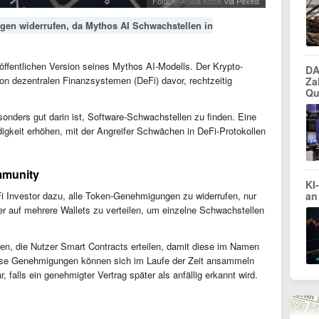
Foto:
@Alesia Kozik
via Pexels
gen widerrufen, da Mythos AI Schwachstellen in
r öffentlichen Version seines Mythos AI-Modells. Der Krypto-
DA
on dezentralen Finanzsystemen (DeFi) davor, rechtzeitig
Za
Qu
onders gut darin ist, Software-Schwachstellen zu finden. Eine
digkeit erhöhen, mit der Angreifer Schwächen in DeFi-Protokollen
mmunity
KI
Fi Investor dazu, alle Token-Genehmigungen zu widerrufen, nur
an
r auf mehrere Wallets zu verteilen, um einzelne Schwachstellen
, die Nutzer Smart Contracts erteilen, damit diese im Namen
ese Genehmigungen können sich im Laufe der Zeit ansammeln
ar, falls ein genehmigter Vertrag später als anfällig erkannt wird.