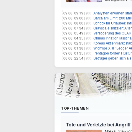
09.08. 09:19 |
(00)
Analysten erwarten stär
09.08. 09:00 |
(00)
Barça am Limit: 200 Millio
09.08. 08:00 |
(00)
Schock für Urlauber: Inf
09.08. 07:34 |
(00)
Grayscale skizziert Alt
09.08. 05:49 |
(00)
Verzögerung des CLARIT
09.08. 04:35 |
(00)
Chinas Inflation lässt nach:
09.08. 02:35 |
(00)
Koreas Aktienmarkt stab
09.08. 01:38 |
(00)
Wichtige XRP Ledger Aktu
09.08. 01:35 |
(00)
Pentagon fordert Rüstungsunte
08.08. 22:54 |
(00)
Betrüger geben sich als EU-Re
TOP-THEMEN
Tote und Verletzte bei Angrif
Moskau/Kiew (dpa