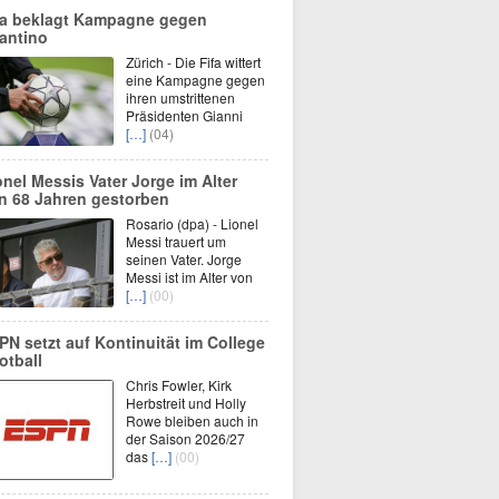
fa beklagt Kampagne gegen
fantino
Zürich - Die Fifa wittert
eine Kampagne gegen
ihren umstrittenen
Präsidenten Gianni
[…]
(04)
onel Messis Vater Jorge im Alter
n 68 Jahren gestorben
Rosario (dpa) - Lionel
Messi trauert um
seinen Vater. Jorge
Messi ist im Alter von
[…]
(00)
PN setzt auf Kontinuität im College
otball
Chris Fowler, Kirk
Herbstreit und Holly
Rowe bleiben auch in
der Saison 2026/27
das
[…]
(00)