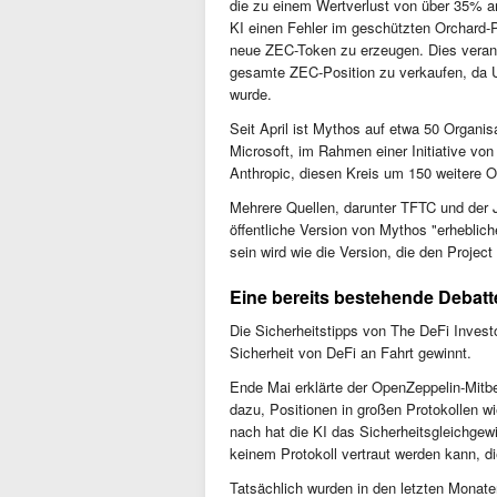
die zu einem Wertverlust von über 35% an
KI einen Fehler im geschützten Orchard-Po
neue ZEC-Token zu erzeugen. Dies veranl
gesamte ZEC-Position zu verkaufen, da Un
wurde.
Seit April ist Mythos auf etwa 50 Organi
Microsoft, im Rahmen einer Initiative vo
Anthropic, diesen Kreis um 150 weitere O
Mehrere Quellen, darunter TFTC und der J
öffentliche Version von Mythos "erheblich
sein wird wie die Version, die den Projec
Eine bereits bestehende Debatte
Die Sicherheitstipps von The DeFi Inves
Sicherheit von DeFi an Fahrt gewinnt.
Ende Mai erklärte der OpenZeppelin-Mitbe
dazu, Positionen in großen Protokollen
nach hat die KI das Sicherheitsgleichgew
keinem Protokoll vertraut werden kann, d
Tatsächlich wurden in den letzten Monaten