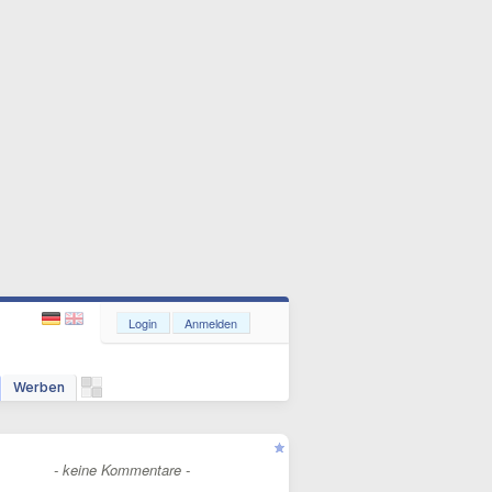
Login
Anmelden
Werben
- keine Kommentare -