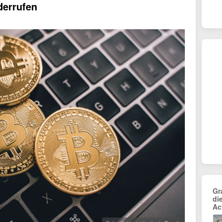
derrufen
Gr
di
Ac