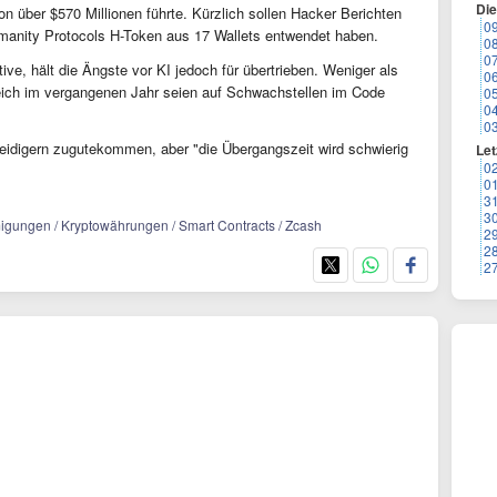
Di
on über $570 Millionen führte. Kürzlich sollen Hacker Berichten
0
manity Protocols H-Token aus 17 Wallets entwendet haben.
0
0
ive, hält die Ängste vor KI jedoch für übertrieben. Weniger als
0
eich im vergangenen Jahr seien auf Schwachstellen im Code
0
0
0
rteidigern zugutekommen, aber "die Übergangszeit wird schwierig
Let
0
0
3
3
migungen / Kryptowährungen / Smart Contracts / Zcash
2
2
2