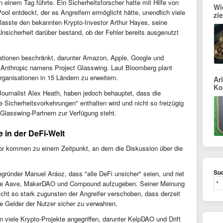
 einem Tag führte. Ein Sicherheitsforscher hatte mit Hilfe von
Wi
ol entdeckt, der es Angreifern ermöglicht hätte, unendlich viele
zi
asste den bekannten Krypto-Investor Arthur Hayes, seine
sicherheit darüber bestand, ob der Fehler bereits ausgenutzt
sationen beschränkt, darunter Amazon, Apple, Google und
n Anthropic namens Project Glasswing. Laut Bloomberg plant
rganisationen in 15 Ländern zu erweitern.
Ar
Ko
ournalist Alex Heath, haben jedoch behauptet, dass die
e Sicherheitsvorkehrungen" enthalten wird und nicht so freizügig
t Glasswing-Partnern zur Verfügung steht.
 in der DeFi-Welt
tor kommen zu einem Zeitpunkt, an dem die Diskussion über die
Suc
gründer Manuel Aráoz, dass "alle DeFi unsicher" seien, und riet
 wie Aave, MakerDAO und Compound aufzugeben. Seiner Meinung
icht so stark zugunsten der Angreifer verschoben, dass derzeit
ie Gelder der Nutzer sicher zu verwahren.
 viele Krypto-Projekte angegriffen, darunter KelpDAO und Drift