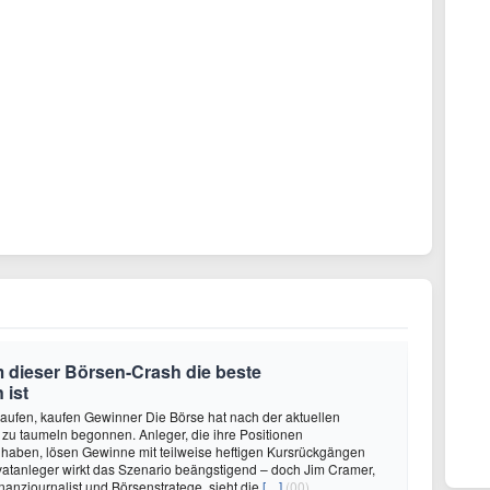
 dieser Börsen-Crash die beste
 ist
aufen, kaufen Gewinner Die Börse hat nach der aktuellen
zu taumeln begonnen. Anleger, die ihre Positionen
haben, lösen Gewinne mit teilweise heftigen Kursrückgängen
rivatanleger wirkt das Szenario beängstigend – doch Jim Cramer,
nanzjournalist und Börsenstratege, sieht die
[…]
(00)