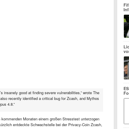
Fi
In
Li
vo
ES
’s insanely good at finding severe vulnerabilities,” wrote The
Fo
lso recently identified a critical bug for Zcash, and Mythos
pus 4.8.”
den kommenden Monaten einem großen Stresstest unterzogen
e kürzlich entdeckte Schwachstelle bei der Privacy-Coin Zcash,