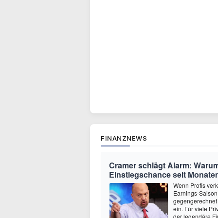
FINANZNEWS
Cramer schlägt Alarm: Warum
Einstiegschance seit Monaten
Wenn Profis verk
Earnings-Saison 
gegengerechnet 
ein. Für viele P
der legendäre Fi