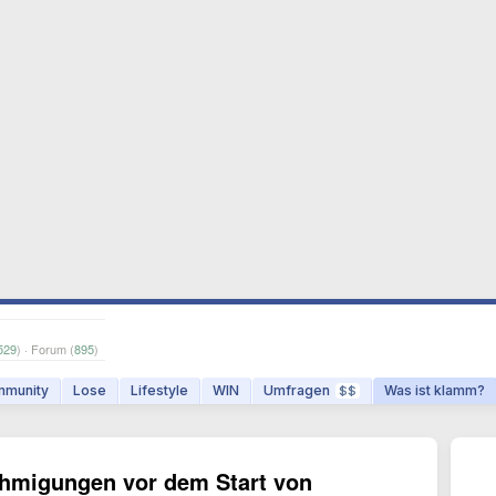
529
) · Forum (
895
)
munity
Lose
Lifestyle
WIN
Umfragen
Was ist klamm?
$$
ehmigungen vor dem Start von