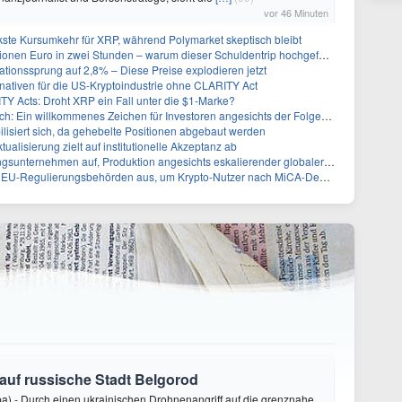
vor 46 Minuten
kste Kursumkehr für XRP, während Polymarket skeptisch bleibt
nen Euro in zwei Stunden – warum dieser Schuldentrip hochgefährlich wird
lationssprung auf 2,8% – Diese Preise explodieren jetzt
ernativen für die US-Kryptoindustrie ohne CLARITY Act
Y Acts: Droht XRP ein Fall unter die $1-Marke?
 Ein willkommenes Zeichen für Investoren angesichts der Folgen des Öl-Schocks
ilisiert sich, da gehebelte Positionen abgebaut werden
alisierung zielt auf institutionelle Akzeptanz ab
rnehmen auf, Produktion angesichts eskalierender globaler Spannungen zu steigern
gulierungsbehörden aus, um Krypto-Nutzer nach MiCA-Deadline ins Visier zu nehmen
f auf russische Stadt Belgorod
) - Durch einen ukrainischen Drohnenangriff auf die grenznahe