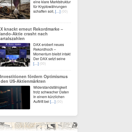
eine klare Marktstruktur
für Kryptowährungen
schaffen soll,
[…]
(00)
X knackt erneut Rekordmarke –
lando-Aktie crasht nach
artalszahlen
DAX erobert neues
Rekordhoch –
Momentum bleibt intakt
Der DAX setzt seine
[…]
(00)
-Investitionen fördern Optimismus
 den US-Aktienmärkten
Widerstandsfähigkeit
trotz schwacher Daten
In einem kürzlichen
Auftritt bei
[…]
(00)