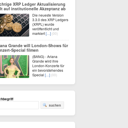
chtige XRP Ledger Aktualisierung
elt auf institutionelle Akzeptanz ab
Die neueste Version
3.3.0 des XRP Ledgers
(XRPL) wurde
veröffentlicht und
markiert
[…]
(00)
iana Grande will London-Shows für
nzert-Special filmen
(BANG) - Ariana
Grande wird ihre
London-Konzerte für
ein bevorstehendes
Special
[…]
(00)
hbegriff
suchen