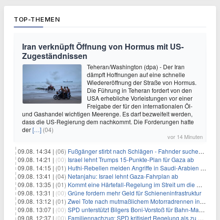
TOP-THEMEN
Iran verknüpft Öffnung von Hormus mit US-
Zugeständnissen
Teheran/Washington (dpa) - Der Iran
dämpft Hoffnungen auf eine schnelle
Wiedereröffnung der Straße von Hormus.
Die Führung in Teheran fordert von den
USA erhebliche Vorleistungen vor einer
Freigabe der für den internationalen Öl-
und Gashandel wichtigen Meerenge. Es darf bezweifelt werden,
dass die US-Regierung dem nachkommt. Die Forderungen hatte
der
[…]
(04)
vor 14 Minuten
09.08. 14:34 |
(06)
Fußgänger stirbt nach Schlägen - Fahnder suchen Autofahrer
09.08. 14:21 |
(00)
Israel lehnt Trumps 15-Punkte-Plan für Gaza ab
09.08. 14:15 |
(01)
Huthi-Rebellen melden Angriffe in Saudi-Arabien und im Jemen
09.08. 13:41 |
(04)
Netanjahu: Israel lehnt Gaza-Fahrplan ab
09.08. 13:35 |
(01)
Kommt eine Härtefall-Regelung im Streit um die Rente mit 63?
09.08. 13:31 |
(00)
Grüne fordern mehr Geld für Schieneninfrastruktur
09.08. 13:12 |
(01)
Zwei Tote nach mutmaßlichem Motorradrennen in Köln
09.08. 13:07 |
(00)
SPD unterstützt Bilgers Boni-Vorstoß für Bahn-Manager
09.08. 12:37 |
(00)
Familiennachzug: SPD kritisiert Regelung als zu streng