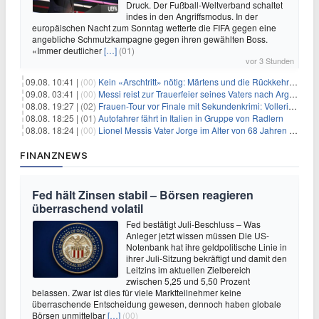
Druck. Der Fußball-Weltverband schaltet
indes in den Angriffsmodus. In der
europäischen Nacht zum Sonntag wetterte die FIFA gegen eine
angebliche Schmutzkampagne gegen ihren gewählten Boss.
«Immer deutlicher
[…]
(01)
vor 3 Stunden
09.08. 10:41 |
(00)
Kein «Arschtritt» nötig: Märtens und die Rückkehr nach Paris
09.08. 03:41 |
(00)
Messi reist zur Trauerfeier seines Vaters nach Argentinien
08.08. 19:27 |
(02)
Frauen-Tour vor Finale mit Sekundenkrimi: Vollering in Gelb
08.08. 18:25 |
(01)
Autofahrer fährt in Italien in Gruppe von Radlern
08.08. 18:24 |
(00)
Lionel Messis Vater Jorge im Alter von 68 Jahren gestorben
FINANZNEWS
Fed hält Zinsen stabil – Börsen reagieren
überraschend volatil
Fed bestätigt Juli-Beschluss – Was
Anleger jetzt wissen müssen Die US-
Notenbank hat ihre geldpolitische Linie in
ihrer Juli-Sitzung bekräftigt und damit den
Leitzins im aktuellen Zielbereich
zwischen 5,25 und 5,50 Prozent
belassen. Zwar ist dies für viele Marktteilnehmer keine
überraschende Entscheidung gewesen, dennoch haben globale
Börsen unmittelbar
[…]
(00)