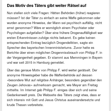
Das Motiv des Täters gibt weiter Rätsel auf
Nun stellen sich viele Fragen: Hätten Behörden (früher) reagieren
müssen? Ist der Täter zu einfach an seine Waffe gekommen oder
wurden anonyme Hinweise, der Mann sei psychisch auffällig, nicht
ernst genommen? Wäre er womöglich einem Psychiater oder
Psychologen aufgefallen? Über eine frühere Drogenauffälligkeit war
ersten Erkenntnissen zufolge nichts bekannt. Es gebe keinen
entsprechenden Eintrag bezüglich Drogendelikten, sagte ein
Sprecher des bayerischen Innenministeriums. Zuvor hatte es
Berichte über einen möglichen Drogenmissbrauch von Philipp F. in
der Vergangenheit gegeben. Er stammt aus Memmingen in Bayern
und war seit 2015 in Hamburg gemeldet.
Über das genaue Motiv von Philipp F. wird weiter gerätselt. Der
anonyme Hinweisgeber habe die Waffenbehörde auf dessen
«besondere Wut auf religiöse Anhänger, besonders gegenüber den
Zeugen Jehovas» aufmerksam gemacht, wie Meyer am Freitag
mitteilte. Im Internet gab Philipp F. einiges über sich und seine
Gedankenwelt preis. Die Webseite des Täters zeigt etwa, dass er
sich intensiv mit Gott und Jesus Christus auseinandersetzte und
krude Thesen verbreitete.