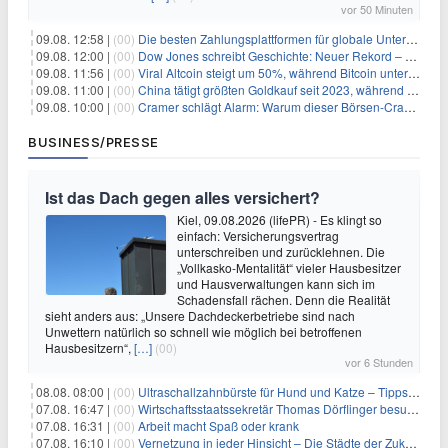
vor 50 Minuten
09.08. 12:58 |
(00)
Die besten Zahlungsplattformen für globale Unternehmen im Jahr 2026
09.08. 12:00 |
(00)
Dow Jones schreibt Geschichte: Neuer Rekord – und Amazon knackt die nächste Billionen-Marke
09.08. 11:56 |
(00)
Viral Altcoin steigt um 50%, während Bitcoin unter $65.000 fällt
09.08. 11:00 |
(00)
China tätigt größten Goldkauf seit 2023, während Goldpreis um 8% steigt
09.08. 10:00 |
(00)
Cramer schlägt Alarm: Warum dieser Börsen-Crash die beste Einstiegschance seit Monaten ist
BUSINESS/PRESSE
Ist das Dach gegen alles versichert?
Kiel, 09.08.2026 (lifePR) - Es klingt so
einfach: Versicherungsvertrag
unterschreiben und zurücklehnen. Die
„Vollkasko-Mentalität“ vieler Hausbesitzer
und Hausverwaltungen kann sich im
Schadensfall rächen. Denn die Realität
sieht anders aus: „Unsere Dachdeckerbetriebe sind nach
Unwettern natürlich so schnell wie möglich bei betroffenen
Hausbesitzern“,
[…]
(00)
vor 6 Stunden
08.08. 08:00 |
(00)
Ultraschallzahnbürste für Hund und Katze – Tipps zur erfolgreichen Eingewöhnung
07.08. 16:47 |
(00)
Wirtschaftsstaatssekretär Thomas Dörflinger besucht Handwerksbetrieb im Kammerbezirk Freiburg
07.08. 16:31 |
(00)
Arbeit macht Spaß oder krank
07.08. 16:10 |
(00)
Vernetzung in jeder Hinsicht – Die Städte der Zukunft sind grün-blau