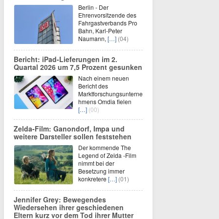
Berlin - Der
Ehrenvorsitzende des
Fahrgastverbands Pro
Bahn, Karl-Peter
Naumann,
[…]
(04)
Bericht: iPad-Lieferungen im 2.
Quartal 2026 um 7,5 Prozent gesunken
Nach einem neuen
Bericht des
Marktforschungsunterne
hmens Omdia fielen
[…]
(00)
Zelda-Film: Ganondorf, Impa und
weitere Darsteller sollen feststehen
Der kommende The
Legend of Zelda -Film
nimmt bei der
Besetzung immer
konkretere
[…]
(01)
Jennifer Grey: Bewegendes
Wiedersehen ihrer geschiedenen
Eltern kurz vor dem Tod ihrer Mutter