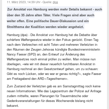
11. März 2023, 14:39 Uhr
·
Quelle:
dpa
Zur Amoktat von Hamburg werden mehr Details bekannt - auch
über den 35 Jahre alten Täter. Viele Fragen sind aber auch
weiter offen. Eine politische Dauer-Diskussion und ein
Streitthema der Koalition werden wieder angeheizt.
Hamburg (dpa) - Die Amoktat von Hamburg hat die Debatte über
schärfere Waffengesetze wieder in den Fokus gerückt. Einen Tag
nach dem Verbrechen mit acht Toten und mehreren Verletzten in
den Räumen der Zeugen Jehovas kündigte Bundesinnenministerin
Nancy Faeser (SPD) an, den Entwurf zur Änderung des
Waffengesetzes noch einmal prüfen zu wollen. Man müsse nun
überlegen, «wie wir mit dieser neuerlich furchtbaren Amoktat in
Hamburg nochmal an den Gesetzentwurf gehen, um zu schauen:
Gibt es noch Lücken, oder wo war er genau richtig?», sagte Faeser
am Freitagabend den ARD-«Tagesthemen».
Zum Zustand der Verletzten gab es am Samstagmittag noch keine
neuen Informationen. Wie das Lagezentrum der Polizei auf Anfrage
zudem mitteilte, waren Planungen für Trauermärsche oder
Gedenkveranstaltungen für dieses Wochenende bislang nicht
bekannt.