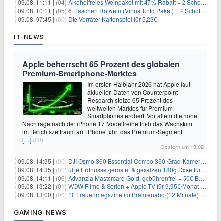
09.08. 11:11 |
(04)
Alkoholfreies Weinpaket mit 47% Rabatt + 2 Schott Zwiesel Gläser GRATIS für 29,99€
09.08. 10:11 |
(05)
6 Flaschen Rotwein (Vinos Tinto Paket) + 2 Schott Zwiesel Gläser für 25,99€ inkl. Versand
09.08. 07:45 |
(00)
Die Verräter Kartenspiel für 5,23€
IT-NEWS
Apple beherrscht 65 Prozent des globalen
Premium-Smartphone-Marktes
Im ersten Halbjahr 2026 hat Apple laut
aktuellen Daten von Counterpoint
Research stolze 65 Prozent des
weltweiten Marktes für Premium-
Smartphones erobert. Vor allem die hohe
Nachfrage nach der iPhone 17 Modellreihe trieb das Wachstum
im Berichtszeitraum an. iPhone führt das Premium-Segment
[…]
(00)
Gestern um 13:02
09.08. 14:35 |
(00)
DJI Osmo 360 Essential Combo 360-Grad-Kamera für 375€
09.08. 14:35 |
(00)
ültje Erdnüsse geröstet & gesalzen 180g Dose für 1,52€ im Spar-Abo
09.08. 14:11 |
(06)
Advanzia Mastercard Gold: gebührenfrei + 50€ Bonus* + gratis Reiseversicherung
09.08. 13:22 |
(01)
WOW Filme & Serien + Apple TV für 9,95€/Monat // Alles von WOW (Filme, Serien, Live-Sport) für 34,97€/Monat
09.08. 13:00 |
(00)
10 Frauenmagazine im Prämienabo (12 Monate) mit Prämien bis zu 225€
GAMING-NEWS