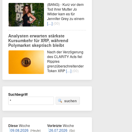
(BANG) - Kurz vor dem
Tod ihrer Mutter Jo
Wilder kam es für
Jennifer Grey zu einem
[…]
(00)
Analysten erwarten stärkste
Kursumkehr für XRP, während
Polymarket skeptisch bleibt
Nach der Verzögerung
des CLARITY Acts fiel
Ripples
grenzüberschreitender
Token XRP
[…]
(00)
Suchbegriff
suchen
Diese
Woche
Vorletzte
Woche
09.08.2026
26.07.2026
(Heute)
(So)