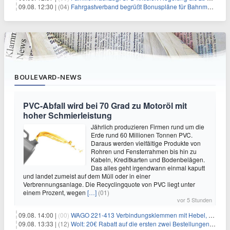
09.08. 12:30 |
(04)
Fahrgastverband begrüßt Bonuspläne für Bahnmanager
BOULEVARD-NEWS
PVC-Abfall wird bei 70 Grad zu Motoröl mit
hoher Schmierleistung
Jährlich produzieren Firmen rund um die
Erde rund 60 Millionen Tonnen PVC.
Daraus werden vielfältige Produkte von
Rohren und Fensterrahmen bis hin zu
Kabeln, Kreditkarten und Bodenbelägen.
Das alles geht irgendwann einmal kaputt
und landet zumeist auf dem Müll oder in einer
Verbrennungsanlage. Die Recyclingquote von PVC liegt unter
einem Prozent, wegen
[…]
(01)
vor 5 Stunden
09.08. 14:00 |
(00)
WAGO 221-413 Verbindungsklemmen mit Hebel, 50 Stück für 14,99€
09.08. 13:33 |
(12)
Wolt: 20€ Rabatt auf die ersten zwei Bestellungen für Neukunden