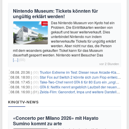
Nintendo Museum: Tickets könnten für
ungültig erklärt werden!
Das Nintendo Museum von Kyoto hat ein
Problem. Die Eintrittskarten werden von
gekauft und teuer weiterverkauft. Dies
unterbindet Nintendo nun indem
weiterverkaufte Tickets für ungültig erklärt
werden. Aber nicht nur das, die Person
mit dem woanders gekauften Ticket kann für das Museum
dauerhaft gesperrt werden. Nintendo warnt Besucher Das
[…]
(00)
vor 2 Stunden
08.08. 20:36 |
(00)
Truxton Extreme im Test: Dieser neue Arcade-Klassiker verzeiht dir gar nichts
08.08. 18:00 |
(00)
Star Fox auf Switch 2 könnte sich zum Flop entwickeln
08.08. 17:45 |
(00)
Take-Two-Chef nennt GTA 6 für 80 Euro ein „unglaubliches Schnäppchen“
08.08. 16:30 |
(00)
GTA 6: Netflix nennt angeblich Laufzeit der neuen Gameplay-Präsentation
08.08. 16:00 |
(01)
Zelda-Film: Ganondorf, Impa und weitere Darsteller sollen feststehen
KINO/TV-NEWS
«Concerto per Milano 2026» mit Hayato
Sumino kommt zu arte