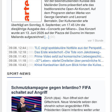
Vor der beeindruckenden Kulisse des
Mailänder Doms präsentiert arte das
traditionsreiche Open-Air-Konzert. Auf
dem Programm stehen Werke von
George Gershwin und Leonard
Bernstein. Der Kultursender arte
überträgt am Sonntag, 6. September, um 17.45 Uhr die
diesjährige Ausgabe des «Concerto per Milano». Das Konzert
wurde am 13. Juni 2026 auf der Piazza del Duomo im Herzen
Mailands aufgezeichnet
[…]
(00)
vor 1 Stunde
09.08. 12:44 |
(00)
TLC zeigt spektakuläre Notfälle aus der Perspektive der Patienten
09.08. 12:18 |
(00)
Das Erste wiederholt «Die Tote vom Jakobsweg»
09.08. 11:43 |
(00)
Prime Video setzt auf koreanische Liebesgeschichte
09.08. 11:18 |
(00)
«37°Leben» startet Dreiteiler über persönliche Neuanfänge
09.08. 10:43 |
(00)
Khloé Kardashian lädt zum Blick hinter die Kulissen ihres Freundeskreises
SPORT-NEWS
Schmutzkampagne gegen Infantino? FIFA
schaltet auf Angriff
Zürich (dpa) - Nun öffnet sich der
Giftschrank. Neue Vorwürfe setzen den
ohnehin schon angezählten FIFA-
Präsidenten Gianni Infantino weiter unter