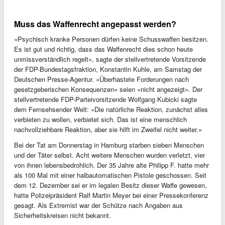
Muss das Waffenrecht angepasst werden?
«Psychisch kranke Personen dürfen keine Schusswaffen besitzen.
Es ist gut und richtig, dass das Waffenrecht dies schon heute
unmissverständlich regelt», sagte der stellvertretende Vorsitzende
der FDP-Bundestagsfraktion, Konstantin Kuhle, am Samstag der
Deutschen Presse-Agentur. «Überhastete Forderungen nach
gesetzgeberischen Konsequenzen» seien «nicht angezeigt». Der
stellvertretende FDP-Parteivorsitzende Wolfgang Kubicki sagte
dem Fernsehsender Welt: «Die natürliche Reaktion, zunächst alles
verbieten zu wollen, verbietet sich. Das ist eine menschlich
nachvollziehbare Reaktion, aber sie hilft im Zweifel nicht weiter.»
Bei der Tat am Donnerstag in Hamburg starben sieben Menschen
und der Täter selbst. Acht weitere Menschen wurden verletzt, vier
von ihnen lebensbedrohlich. Der 35 Jahre alte Philipp F. hatte mehr
als 100 Mal mit einer halbautomatischen Pistole geschossen. Seit
dem 12. Dezember sei er im legalen Besitz dieser Waffe gewesen,
hatte Polizeipräsident Ralf Martin Meyer bei einer Pressekonferenz
gesagt. Als Extremist war der Schütze nach Angaben aus
Sicherheitskreisen nicht bekannt.