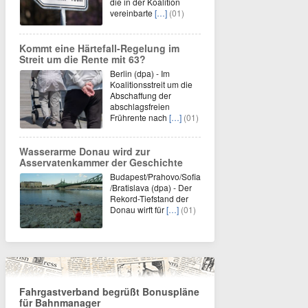
die in der Koalition
vereinbarte
[…]
(01)
Kommt eine Härtefall-Regelung im
Streit um die Rente mit 63?
Berlin (dpa) - Im
Koalitionsstreit um die
Abschaffung der
abschlagsfreien
Frührente nach
[…]
(01)
Wasserarme Donau wird zur
Asservatenkammer der Geschichte
Budapest/Prahovo/Sofia
/Bratislava (dpa) - Der
Rekord-Tiefstand der
Donau wirft für
[…]
(01)
Fahrgastverband begrüßt Bonuspläne
für Bahnmanager