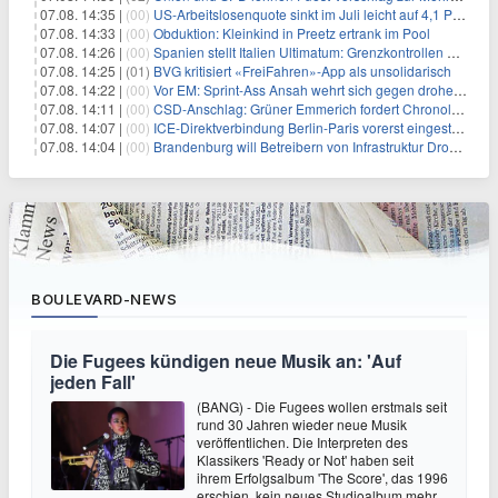
07.08. 14:35 |
(00)
US-Arbeitslosenquote sinkt im Juli leicht auf 4,1 Prozent
07.08. 14:33 |
(00)
Obduktion: Kleinkind in Preetz ertrank im Pool
07.08. 14:26 |
(00)
Spanien stellt Italien Ultimatum: Grenzkontrollen beenden
07.08. 14:25 |
(01)
BVG kritisiert «FreiFahren»-App als unsolidarisch
07.08. 14:22 |
(00)
Vor EM: Sprint-Ass Ansah wehrt sich gegen drohende Sperre
07.08. 14:11 |
(00)
CSD-Anschlag: Grüner Emmerich fordert Chronologie von Dobrindt
07.08. 14:07 |
(00)
ICE-Direktverbindung Berlin-Paris vorerst eingestellt
07.08. 14:04 |
(00)
Brandenburg will Betreibern von Infrastruktur Drohnenabwehr erlauben
BOULEVARD-NEWS
Die Fugees kündigen neue Musik an: 'Auf
jeden Fall'
(BANG) - Die Fugees wollen erstmals seit
rund 30 Jahren wieder neue Musik
veröffentlichen. Die Interpreten des
Klassikers 'Ready or Not' haben seit
ihrem Erfolgsalbum 'The Score', das 1996
erschien, kein neues Studioalbum mehr