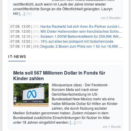
veröffentlicht, auch wenn im Laufe der Jahre immer wieder
unveröffentlichte Songs an die Öffentlichkeit gelangten. Lauryn
Hill
[…]
(00)
vor 2 Stunden
07.08. 13:00 |
(00)
Hanka Rackwitz hat sich ihren Ex-Partner zurück ins Haus geholt
07.08. 13:00 |
(00)
Will Dieter Hallervorden sein französisches Schloss verkaufen?
07.08. 12:10 |
(00)
Solakon 1.000W Balkonkraftwerk für 259,99€ INKL. VERSAND! 800W Wechselrichter, bifazial
07.08. 12:02 |
(00)
19% auf alles bei picksport mit Gutscheincode
07.08. 11:30 |
(04)
Degusta: 2 Boxen zum Preis von 1 für nur 16,99€ inkl. Versand
IT-NEWS
Meta soll 567 Millionen Dollar in Fonds für
Kinder zahlen
Albuquerque (dpa) - Der Facebook-
Konzern Meta soll nach einer
Gerichtsentscheidung im US-
Bundesstaat New Mexico mehr als eine
halbe Milliarde Dollar für Hilfen an Kinder
zahlen, die durch Nutzung sozialer
Medien Schaden genommen haben. Zudem müssen in dem
Bundesstaat zusätzliche Einschränkungen für Nutzer im Alter
unter 18 Jahren eingeführt werden:
[…]
(00)
vor 1 Stunde