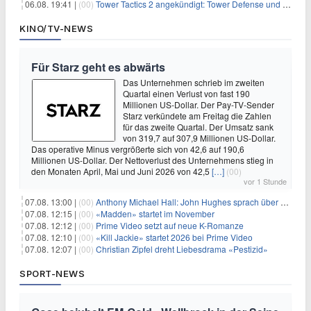
06.08. 19:41 |
(00)
Tower Tactics 2 angekündigt: Tower Defense und Deckbuilding Kombo kehrt zurück
KINO/TV-NEWS
Für Starz geht es abwärts
Das Unternehmen schrieb im zweiten
Quartal einen Verlust von fast 190
Millionen US-Dollar. Der Pay-TV-Sender
Starz verkündete am Freitag die Zahlen
für das zweite Quartal. Der Umsatz sank
von 319,7 auf 307,9 Millionen US-Dollar.
Das operative Minus vergrößerte sich von 42,6 auf 190,6
Millionen US-Dollar. Der Nettoverlust des Unternehmens stieg in
den Monaten April, Mai und Juni 2026 von 42,5
[…]
(00)
vor 1 Stunde
07.08. 13:00 |
(00)
Anthony Michael Hall: John Hughes sprach über eine Fortsetzung von 'The Breakfast Club'
07.08. 12:15 |
(00)
«Madden» startet im November
07.08. 12:12 |
(00)
Prime Video setzt auf neue K-Romanze
07.08. 12:10 |
(00)
«Kill Jackie» startet 2026 bei Prime Video
07.08. 12:07 |
(00)
Christian Zipfel dreht Liebesdrama «Pestizid»
SPORT-NEWS