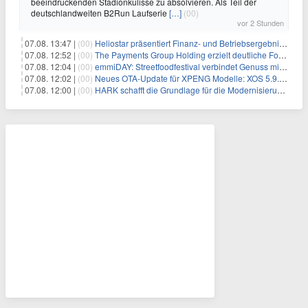
beeindruckenden Stadionkulisse zu absolvieren. Als Teil der
deutschlandweiten B2Run Laufserie
[…]
(00)
vor 2 Stunden
07.08. 13:47 |
(00)
Heliostar präsentiert Finanz- und Betriebsergebnis für das zweite Quartal 2026 mit Goldproduktion und Barreserven in Rekordhöhe
07.08. 12:52 |
(00)
The Payments Group Holding erzielt deutliche Fortschritte bei ihren AI-Projekten
07.08. 12:04 |
(00)
emmiDAY: Streetfoodfestival verbindet Genuss mit Engagement gegen Brustkrebs
07.08. 12:02 |
(00)
Neues OTA-Update für XPENG Modelle: XOS 5.9.5 erweitert Sicherheits-, Lade- und Komfortfunktionen
07.08. 12:00 |
(00)
HARK schafft die Grundlage für die Modernisierung seiner IBM i-Anwendungen