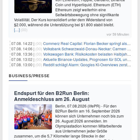
Coin und Hyperliquid. Ethereum (ETH)
Ethereum zeigt weiterhin eine
Seitwärtsbewegung ohne signifikante
Volatilität. Der Kurs konsolidiert unter dem Widerstand von
$2.000, während die Unterstützung bei $1.800 stabil bleibt.
[…]
(00)
vor 59 Minuten
07.08. 14:22 |
(00)
Commerz Real Capital: Florian Becker springt als Leiter ein
07.08. 14:06 |
(00)
Volksbank Schwarzwald-Donau-Neckar: Carmen Wedam übernimmt Aufsichtsratsvorsitz
07.08. 13:36 |
(00)
Volkswagen Bank: Risikokosten belasten Halbjahresergebnis
07.08. 13:02 |
(00)
Aktuelle Binance-Updates, Prognosen für SOL und DOGE: Zusammenfassung vom 7. August
07.08. 13:00 |
(00)
Reddit schlägt Alarm: Googles KI-Overviews zerstören das Traffic-Geschäftsmodell
BUSINESS/PRESSE
Endspurt für den B2Run Berlin:
Anmeldeschluss am 26. August
Berlin, 07.08.2026 (lifePR) - Für den
B2Run Berlin am 16. September 2026
können sich Unternehmen noch bis zum
26. August 2026 anmelden. Im
Olympiastadion kommen Mitarbeitende
aus Unternehmen jeder Größe
zusammen, um die 5,7 Kilometer lange Strecke in der