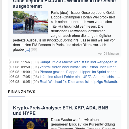
Gose bejubelt EM-Gold - Wellbrock in der Seine
ausgebremst
Paris (dpa) - Isabel Gose bejubelte Gold,
Doppel-Champion Florian Wellbrock ließ
sich seine Laune auch vom verpassten
Titel-Hattrick nicht vermiesen: Die
deutschen Freiwasser-Schwimmer
zeigten auch ohne die lange mögliche
perfekte Ausbeute im Knockout Sprint ihre Klasse und weisen vor
dem letzten EM-Rennen in Paris eine starke Bilanz vor. «Ich
glaube
[…]
(00)
vor 54 Minuten
07.08. 11:46 |
(00)
Kampf um die Macht: Wer ist für und wer gegen Infantino?
07.08. 09:50 |
(01)
Zentralisieren oder nicht? Diskussion über Drohnenabwehr
06.08. 18:00 |
(01)
Pienaar gewinnt Etappe - Lippert im Sprint chancenlos
06.08. 17:05 |
(06)
Infantino räumt Fehler ein - UEFA: Ändert nichts an Boykott
06.08. 16:05 |
(02)
Real-Wechsel fix: Diomande ist Leipzigs Rekordtransfer
FINANZNEWS
Krypto-Preis-Analyse: ETH, XRP, ADA, BNB
und HYPE
Diese Woche werfen wir einen
genaueren Blick auf die Kursentwicklung
von Ethereum, Ripple, Cardano, Binance