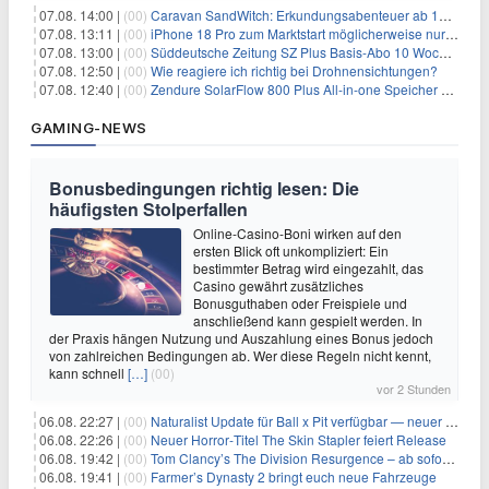
07.08. 14:00 |
(00)
Caravan SandWitch: Erkundungsabenteuer ab 13.08. gratis im Epic Games Store
07.08. 13:11 |
(00)
iPhone 18 Pro zum Marktstart möglicherweise nur begrenzt verfügbar
07.08. 13:00 |
(00)
Süddeutsche Zeitung SZ Plus Basis-Abo 10 Wochen für 10€
07.08. 12:50 |
(00)
Wie reagiere ich richtig bei Drohnensichtungen?
07.08. 12:40 |
(00)
Zendure SolarFlow 800 Plus All-in-one Speicher + Zusatzspeicher AB2000L für 618,96€ – 3,84kWh fürs Balkonkraftwerk
GAMING-NEWS
Bonusbedingungen richtig lesen: Die
häufigsten Stolperfallen
Online-Casino-Boni wirken auf den
ersten Blick oft unkompliziert: Ein
bestimmter Betrag wird eingezahlt, das
Casino gewährt zusätzliches
Bonusguthaben oder Freispiele und
anschließend kann gespielt werden. In
der Praxis hängen Nutzung und Auszahlung eines Bonus jedoch
von zahlreichen Bedingungen ab. Wer diese Regeln nicht kennt,
kann schnell
[…]
(00)
vor 2 Stunden
06.08. 22:27 |
(00)
Naturalist Update für Ball x Pit verfügbar — neuer Content auf allen Plattformen
06.08. 22:26 |
(00)
Neuer Horror‑Titel The Skin Stapler feiert Release
06.08. 19:42 |
(00)
Tom Clancy’s The Division Resurgence – ab sofort für euch verfügbar
06.08. 19:41 |
(00)
Farmer’s Dynasty 2 bringt euch neue Fahrzeuge