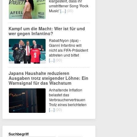
klargestellt, dass ihr
umstrittener Song 'Rock
Music'
[…]
(00)
Kampf um die Macht: Wer ist für und
wer gegen Infantino?
Rabat/Nyon (dpa) -
Gianni Infantino will
nicht als FIFA-Präsident
abtreten und bittet
[…]
(00)
Japans Haushalte reduzieren
Ausgaben trotz steigender Löhne: Ein
Warnsignal für das Wachstum
Anhaltende Inflation
belastet das
Verbrauchervertrauen
Trotz eines berichteten
[…]
(00)
Suchbegriff