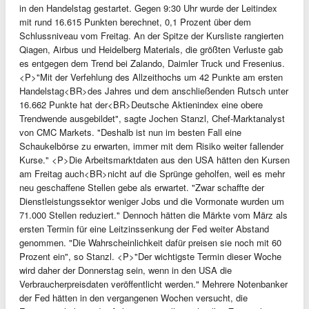
in den Handelstag gestartet. Gegen 9:30 Uhr wurde der Leitindex
mit rund 16.615 Punkten berechnet, 0,1 Prozent über dem
Schlussniveau vom Freitag. An der Spitze der Kursliste rangierten
Qiagen, Airbus und Heidelberg Materials, die größten Verluste gab
es entgegen dem Trend bei Zalando, Daimler Truck und Fresenius.
<P>"Mit der Verfehlung des Allzeithochs um 42 Punkte am ersten
Handelstag<BR>des Jahres und dem anschließenden Rutsch unter
16.662 Punkte hat der<BR>Deutsche Aktienindex eine obere
Trendwende ausgebildet", sagte Jochen Stanzl, Chef-Marktanalyst
von CMC Markets. "Deshalb ist nun im besten Fall eine
Schaukelbörse zu erwarten, immer mit dem Risiko weiter fallender
Kurse." <P>Die Arbeitsmarktdaten aus den USA hätten den Kursen
am Freitag auch<BR>nicht auf die Sprünge geholfen, weil es mehr
neu geschaffene Stellen gebe als erwartet. "Zwar schaffte der
Dienstleistungssektor weniger Jobs und die Vormonate wurden um
71.000 Stellen reduziert." Dennoch hätten die Märkte vom März als
ersten Termin für eine Leitzinssenkung der Fed weiter Abstand
genommen. "Die Wahrscheinlichkeit dafür preisen sie noch mit 60
Prozent ein", so Stanzl. <P>"Der wichtigste Termin dieser Woche
wird daher der Donnerstag sein, wenn in den USA die
Verbraucherpreisdaten veröffentlicht werden." Mehrere Notenbanker
der Fed hätten in den vergangenen Wochen versucht, die