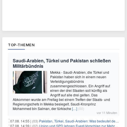
TOP-THEMEN
Saudi-Arabien, Türkei und Pakistan schließen
Militärbündnis
Mekka - Saudi-Arabien, die Türkei und
Pakistan haben sich in einem neuen
Verteidigungsbündnis
zusammengeschlossen. Ein Angriff auf
einen der drei Staaten soll künftig als
Angriff auf alle drei gelten. Das
Abkommen wurde am Freitag bei einem Treffen der Staats- und
Regierungschefs in Mekka besiegelt. Saudi-Kronprinz
Mohammed bin Salman, der türkische
[…]
(00)
vor 11 Minuten
07.08. 14:55 |
(03)
Pakistan, Türkei, Saudi-Arabien: Was bedeutet der neue Pakt?
07.08. 14:39 |
(02)
Union und SPD lehnen Fuest-Vorschlag zur Mehrwertsteuer ab