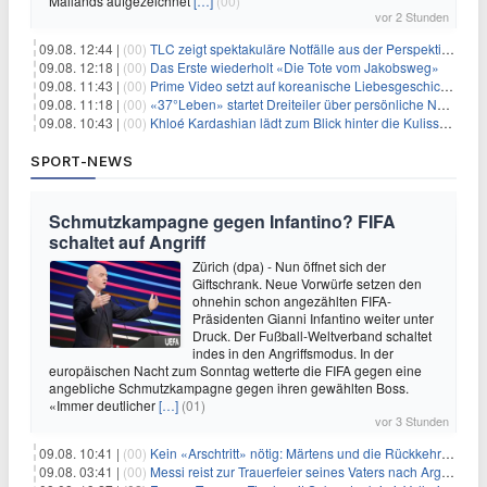
Mailands aufgezeichnet
[…]
(00)
vor 2 Stunden
09.08. 12:44 |
(00)
TLC zeigt spektakuläre Notfälle aus der Perspektive der Patienten
09.08. 12:18 |
(00)
Das Erste wiederholt «Die Tote vom Jakobsweg»
09.08. 11:43 |
(00)
Prime Video setzt auf koreanische Liebesgeschichte
09.08. 11:18 |
(00)
«37°Leben» startet Dreiteiler über persönliche Neuanfänge
09.08. 10:43 |
(00)
Khloé Kardashian lädt zum Blick hinter die Kulissen ihres Freundeskreises
SPORT-NEWS
Schmutzkampagne gegen Infantino? FIFA
schaltet auf Angriff
Zürich (dpa) - Nun öffnet sich der
Giftschrank. Neue Vorwürfe setzen den
ohnehin schon angezählten FIFA-
Präsidenten Gianni Infantino weiter unter
Druck. Der Fußball-Weltverband schaltet
indes in den Angriffsmodus. In der
europäischen Nacht zum Sonntag wetterte die FIFA gegen eine
angebliche Schmutzkampagne gegen ihren gewählten Boss.
«Immer deutlicher
[…]
(01)
vor 3 Stunden
09.08. 10:41 |
(00)
Kein «Arschtritt» nötig: Märtens und die Rückkehr nach Paris
09.08. 03:41 |
(00)
Messi reist zur Trauerfeier seines Vaters nach Argentinien