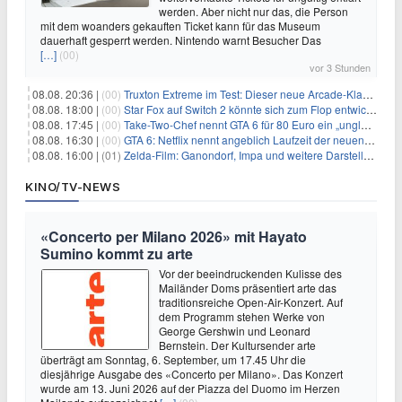
werden. Aber nicht nur das, die Person
mit dem woanders gekauften Ticket kann für das Museum
dauerhaft gesperrt werden. Nintendo warnt Besucher Das
[…]
(00)
vor 3 Stunden
08.08. 20:36 |
(00)
Truxton Extreme im Test: Dieser neue Arcade-Klassiker verzeiht dir gar nichts
08.08. 18:00 |
(00)
Star Fox auf Switch 2 könnte sich zum Flop entwickeln
08.08. 17:45 |
(00)
Take-Two-Chef nennt GTA 6 für 80 Euro ein „unglaubliches Schnäppchen“
08.08. 16:30 |
(00)
GTA 6: Netflix nennt angeblich Laufzeit der neuen Gameplay-Präsentation
08.08. 16:00 |
(01)
Zelda-Film: Ganondorf, Impa und weitere Darsteller sollen feststehen
KINO/TV-NEWS
«Concerto per Milano 2026» mit Hayato
Sumino kommt zu arte
Vor der beeindruckenden Kulisse des
Mailänder Doms präsentiert arte das
traditionsreiche Open-Air-Konzert. Auf
dem Programm stehen Werke von
George Gershwin und Leonard
Bernstein. Der Kultursender arte
überträgt am Sonntag, 6. September, um 17.45 Uhr die
diesjährige Ausgabe des «Concerto per Milano». Das Konzert
wurde am 13. Juni 2026 auf der Piazza del Duomo im Herzen