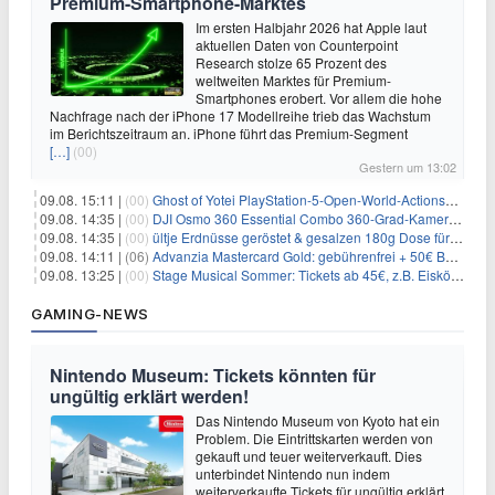
Premium-Smartphone-Marktes
Im ersten Halbjahr 2026 hat Apple laut
aktuellen Daten von Counterpoint
Research stolze 65 Prozent des
weltweiten Marktes für Premium-
Smartphones erobert. Vor allem die hohe
Nachfrage nach der iPhone 17 Modellreihe trieb das Wachstum
im Berichtszeitraum an. iPhone führt das Premium-Segment
[…]
(00)
Gestern um 13:02
09.08. 15:11 |
(00)
Ghost of Yotei PlayStation-5-Open-World-Actionspiel für 55,65€
09.08. 14:35 |
(00)
DJI Osmo 360 Essential Combo 360-Grad-Kamera für 375€
09.08. 14:35 |
(00)
ültje Erdnüsse geröstet & gesalzen 180g Dose für 1,52€ im Spar-Abo
09.08. 14:11 |
(06)
Advanzia Mastercard Gold: gebührenfrei + 50€ Bonus* + gratis Reiseversicherung
09.08. 13:25 |
(00)
Stage Musical Sommer: Tickets ab 45€, z.B. Eiskönigin, König der Löwen, Zurück in die Zukunft
GAMING-NEWS
Nintendo Museum: Tickets könnten für
ungültig erklärt werden!
Das Nintendo Museum von Kyoto hat ein
Problem. Die Eintrittskarten werden von
gekauft und teuer weiterverkauft. Dies
unterbindet Nintendo nun indem
weiterverkaufte Tickets für ungültig erklärt