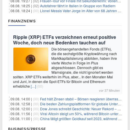
08.08. 19:27 |
(02)
Frauen-Tour vor Finale mit Sekundenkrimi: Vollering in Gelb
08.08. 18:25 |
(02)
Autofahrer fährt in Italien in Gruppe von Radlern
08.08. 18:24 |
(00)
Lionel Messis Vater Jorge im Alter von 68 Jahren gestorben
FINANZNEWS
Ripple (XRP) ETFs verzeichnen erneut positive
Woche, doch neue Bedenken tauchen auf
Die börsengehandelten Fonds (ETFs),
die die sechstgrößte Kryptowährung nach
Marktkapitalisierung abbilden, haben ihre
vierte Woche in Folge im Plus
abgeschlossen. Dennoch gibt es
Warnsignale, die nicht ignoriert werden
sollten. XRP ETFs weiterhin im Plus, aber... In den Monaten Mai
und Juni, in denen die Spot-ETFs für Bitcoin und Ethereum
erhebliche
[…]
(00)
vor 37 Minuten
09.08. 14:00 |
(00)
Fed hält Zinsen stabil – Börsen reagieren überraschend volatil
09.08. 12:58 |
(00)
Die besten Zahlungsplattformen für globale Unternehmen im Jahr 2026
09.08. 12:00 |
(00)
Dow Jones schreibt Geschichte: Neuer Rekord – und Amazon knackt die nächste Billionen-Marke
09.08. 11:56 |
(00)
Viral Altcoin steigt um 50%, während Bitcoin unter $65.000 fällt
09.08. 11:00 |
(00)
China tätigt größten Goldkauf seit 2023, während Goldpreis um 8% steigt
BUSINESS/PRESSE