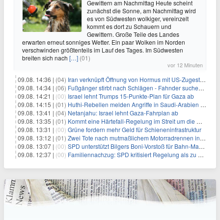
Gewittern am Nachmittag Heute scheint
zunächst die Sonne, am Nachmittag wird
es von Südwesten wolkiger, vereinzelt
kommt es dort zu Schauern und
Gewittern. Große Teile des Landes
erwarten erneut sonniges Wetter. Ein paar Wolken im Norden
verschwinden größtenteils im Lauf des Tages. Im Südwesten
breiten sich nach
[…]
(01)
vor 12 Minuten
09.08. 14:36 |
(04)
Iran verknüpft Öffnung von Hormus mit US-Zugeständnissen
09.08. 14:34 |
(06)
Fußgänger stirbt nach Schlägen - Fahnder suchen Autofahrer
09.08. 14:21 |
(00)
Israel lehnt Trumps 15-Punkte-Plan für Gaza ab
09.08. 14:15 |
(01)
Huthi-Rebellen melden Angriffe in Saudi-Arabien und im Jemen
09.08. 13:41 |
(04)
Netanjahu: Israel lehnt Gaza-Fahrplan ab
09.08. 13:35 |
(01)
Kommt eine Härtefall-Regelung im Streit um die Rente mit 63?
09.08. 13:31 |
(00)
Grüne fordern mehr Geld für Schieneninfrastruktur
09.08. 13:12 |
(01)
Zwei Tote nach mutmaßlichem Motorradrennen in Köln
09.08. 13:07 |
(00)
SPD unterstützt Bilgers Boni-Vorstoß für Bahn-Manager
09.08. 12:37 |
(00)
Familiennachzug: SPD kritisiert Regelung als zu streng