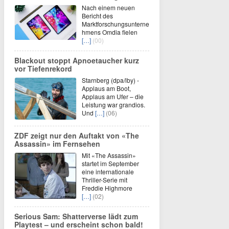
Nach einem neuen
Bericht des
Marktforschungsunterne
hmens Omdia fielen
[…]
(00)
Blackout stoppt Apnoetaucher kurz
vor Tiefenrekord
Starnberg (dpa/lby) -
Applaus am Boot,
Applaus am Ufer – die
Leistung war grandios.
Und
[…]
(06)
ZDF zeigt nur den Auftakt von «The
Assassin» im Fernsehen
Mit «The Assassin»
startet im September
eine internationale
Thriller-Serie mit
Freddie Highmore
[…]
(02)
Serious Sam: Shatterverse lädt zum
Playtest – und erscheint schon bald!