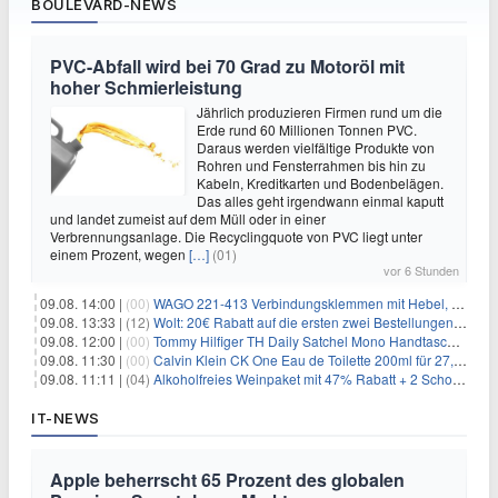
BOULEVARD-NEWS
PVC-Abfall wird bei 70 Grad zu Motoröl mit
hoher Schmierleistung
Jährlich produzieren Firmen rund um die
Erde rund 60 Millionen Tonnen PVC.
Daraus werden vielfältige Produkte von
Rohren und Fensterrahmen bis hin zu
Kabeln, Kreditkarten und Bodenbelägen.
Das alles geht irgendwann einmal kaputt
und landet zumeist auf dem Müll oder in einer
Verbrennungsanlage. Die Recyclingquote von PVC liegt unter
einem Prozent, wegen
[…]
(01)
vor 6 Stunden
09.08. 14:00 |
(00)
WAGO 221-413 Verbindungsklemmen mit Hebel, 50 Stück für 14,99€
09.08. 13:33 |
(12)
Wolt: 20€ Rabatt auf die ersten zwei Bestellungen für Neukunden
09.08. 12:00 |
(00)
Tommy Hilfiger TH Daily Satchel Mono Handtasche für 73,97€
09.08. 11:30 |
(00)
Calvin Klein CK One Eau de Toilette 200ml für 27,99€
09.08. 11:11 |
(04)
Alkoholfreies Weinpaket mit 47% Rabatt + 2 Schott Zwiesel Gläser GRATIS für 29,99€
IT-NEWS
Apple beherrscht 65 Prozent des globalen