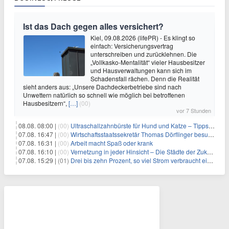
Ist das Dach gegen alles versichert?
Kiel, 09.08.2026 (lifePR) - Es klingt so
einfach: Versicherungsvertrag
unterschreiben und zurücklehnen. Die
„Vollkasko-Mentalität“ vieler Hausbesitzer
und Hausverwaltungen kann sich im
Schadensfall rächen. Denn die Realität
sieht anders aus: „Unsere Dachdeckerbetriebe sind nach
Unwettern natürlich so schnell wie möglich bei betroffenen
Hausbesitzern“,
[…]
(00)
vor 7 Stunden
08.08. 08:00 |
(00)
Ultraschallzahnbürste für Hund und Katze – Tipps zur erfolgreichen Eingewöhnung
07.08. 16:47 |
(00)
Wirtschaftsstaatssekretär Thomas Dörflinger besucht Handwerksbetrieb im Kammerbezirk Freiburg
07.08. 16:31 |
(00)
Arbeit macht Spaß oder krank
07.08. 16:10 |
(00)
Vernetzung in jeder Hinsicht – Die Städte der Zukunft sind grün-blau
07.08. 15:29 |
(01)
Drei bis zehn Prozent, so viel Strom verbraucht ein Aufzug im Gebäude