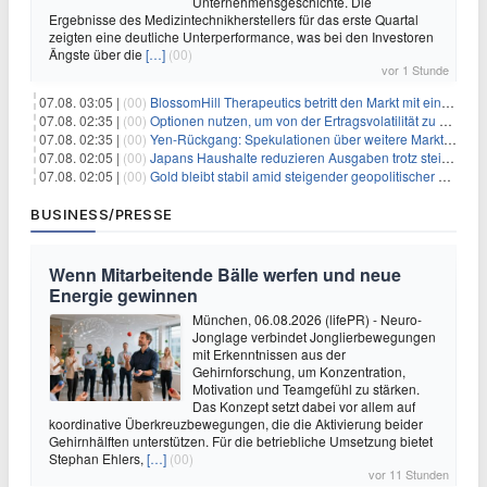
Unternehmensgeschichte. Die
Ergebnisse des Medizintechnikherstellers für das erste Quartal
zeigten eine deutliche Unterperformance, was bei den Investoren
Ängste über die
[…]
(00)
vor 1 Stunde
07.08. 03:05 |
(00)
BlossomHill Therapeutics betritt den Markt mit einem IPO-Boost von 150 Millionen Dollar
07.08. 02:35 |
(00)
Optionen nutzen, um von der Ertragsvolatilität zu profitieren
07.08. 02:35 |
(00)
Yen-Rückgang: Spekulationen über weitere Marktinterventionen nehmen zu
07.08. 02:05 |
(00)
Japans Haushalte reduzieren Ausgaben trotz steigender Löhne: Ein Warnsignal für das Wachstum
07.08. 02:05 |
(00)
Gold bleibt stabil amid steigender geopolitischer Spannungen im Persischen Golf
BUSINESS/PRESSE
Wenn Mitarbeitende Bälle werfen und neue
Energie gewinnen
München, 06.08.2026 (lifePR) - Neuro-
Jonglage verbindet Jonglierbewegungen
mit Erkenntnissen aus der
Gehirnforschung, um Konzentration,
Motivation und Teamgefühl zu stärken.
Das Konzept setzt dabei vor allem auf
koordinative Überkreuzbewegungen, die die Aktivierung beider
Gehirnhälften unterstützen. Für die betriebliche Umsetzung bietet
Stephan Ehlers,
[…]
(00)
vor 11 Stunden