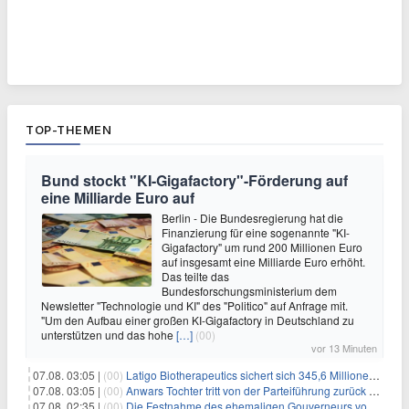
TOP-THEMEN
Bund stockt "KI-Gigafactory"-Förderung auf
eine Milliarde Euro auf
Berlin - Die Bundesregierung hat die
Finanzierung für eine sogenannte "KI-
Gigafactory" um rund 200 Millionen Euro
auf insgesamt eine Milliarde Euro erhöht.
Das teilte das
Bundesforschungsministerium dem
Newsletter "Technologie und KI" des "Politico" auf Anfrage mit.
"Um den Aufbau einer großen KI-Gigafactory in Deutschland zu
unterstützen und das hohe
[…]
(00)
vor 13 Minuten
07.08. 03:05 |
(00)
Latigo Biotherapeutics sichert sich 345,6 Millionen Dollar in einer erhöhten IPO und ebnet den Weg für nicht-opioide Schmerztherapie
07.08. 03:05 |
(00)
Anwars Tochter tritt von der Parteiführung zurück und hebt politische Turbulenzen hervor
07.08. 02:35 |
(00)
Die Festnahme des ehemaligen Gouverneurs von Mexiko hebt die anhaltenden Herausforderungen in der Governance und im Geschäftsumfeld hervor