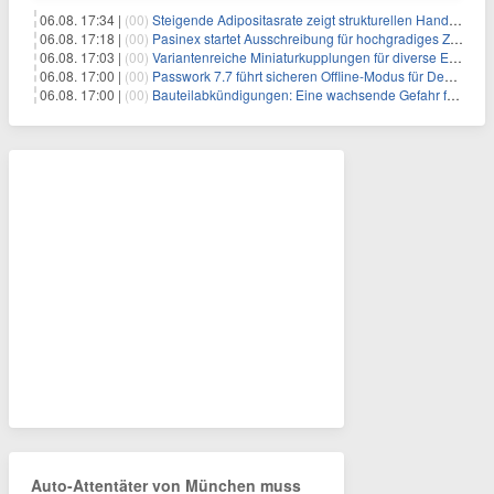
06.08. 17:34 |
(00)
Steigende Adipositasrate zeigt strukturellen Handlungsbedarf bei der Ernährung schulpflichtiger Kinder
06.08. 17:18 |
(00)
Pasinex startet Ausschreibung für hochgradiges Zinksulfidkonzentrat mit Germanium- und Silbergehalten und stellt ein Betriebsupdate bereit
06.08. 17:03 |
(00)
Variantenreiche Miniaturkupplungen für diverse Einsatzbereiche
06.08. 17:00 |
(00)
Passwork 7.7 führt sicheren Offline-Modus für Desktop- und Mobile-Apps ein
06.08. 17:00 |
(00)
Bauteilabkündigungen: Eine wachsende Gefahr für industrielle Elektroniksysteme
Auto-Attentäter von München muss