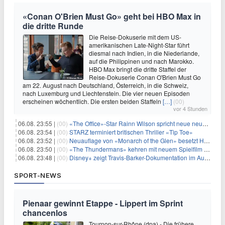
«Conan O'Brien Must Go» geht bei HBO Max in
die dritte Runde
Die Reise-Dokuserie mit dem US-
amerikanischen Late-Night-Star führt
diesmal nach Indien, in die Niederlande,
auf die Philippinen und nach Marokko.
HBO Max bringt die dritte Staffel der
Reise-Dokuserie Conan O'Brien Must Go
am 22. August nach Deutschland, Österreich, in die Schweiz,
nach Luxemburg und Liechtenstein. Die vier neuen Episoden
erscheinen wöchentlich. Die ersten beiden Staffeln
[…]
(00)
vor 4 Stunden
06.08. 23:55 |
(00)
«The Office»-Star Rainn Wilson spricht neue neuseeländische Serie «Settling»
06.08. 23:54 |
(00)
STARZ terminiert britischen Thriller «Tip Toe»
06.08. 23:52 |
(00)
Neuauflage von «Monarch of the Glen» besetzt Hauptrollen
06.08. 23:50 |
(00)
«The Thundermans» kehren mit neuem Spielfilm zurück
06.08. 23:48 |
(00)
Disney+ zeigt Travis-Barker-Dokumentation im August
SPORT-NEWS
Pienaar gewinnt Etappe - Lippert im Sprint
chancenlos
Tournon-sur-Rhône (dpa) - Die frühere