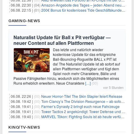
06.08. 22:30 |
(04)
Amazon-Angebote des Tages – jeden Abend neue Deals zum Stöbern
06.08. 22:15 |
(01)
200€ Bonus für kostenloses Tide Geschäftskundenkonto
GAMING-NEWS
Naturalist Update für Ball x Pit verfügbar —
neuer Content auf allen Plattformen
Das letzte und natürlich wieder
kostenlose Update für das erfolgreiche
Ball-Bouncing-Roguelite BALL x PIT ist
da! The Naturalist Update ist ab sofort auf
allen Plattformen verfügbar und fügt dem
Spiel noch mehr Charaktere, Bälle und
Passive Fähigkeiten hinzu, wodurch sich die Möglichkeiten eines
Runs erheblich erweitern. Neue Charaktere
[…]
(00)
vor 5 Stunden
06.08. 22:26 |
(00)
Neuer Horror‑Titel The Skin Stapler feiert Release
06.08. 19:42 |
(00)
Tom Clancy’s The Division Resurgence – ab sofort für euch verfügbar
06.08. 19:41 |
(00)
Farmer’s Dynasty 2 bringt euch neue Fahrzeuge
06.08. 19:41 |
(00)
Tower Tactics 2 angekündigt: Tower Defense und Deckbuilding Kombo kehrt zurück
06.08. 19:40 |
(00)
MARVEL Tōkon: Fighting Souls ist ab heute verfügbar
KINO/TV-NEWS