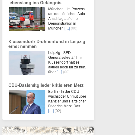
lebenslang ins Gefängnis
München - Im Prozess
um den tödlichen Auto-
Anschlag auf eine
Demonstration in
München
[…]
(00)
Klüssendorf: Drohnenfund in Leipzig
ernst nehmen
Leipzig - SPD-
Generalsekretär Tim
Klüssendorf hält es
aktuell noch für zu früh,
über
[…]
(00)
CDU-Basismitglieder kritisieren Merz
Berlin - In der CDU
wächst der Unmut über
Kanzler und Parteichef
Friedrich Merz. Das
[…]
(02)