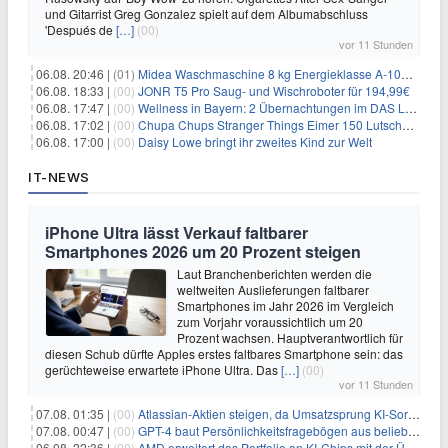
und Gitarrist Greg Gonzalez spielt auf dem Albumabschluss
'Después de
[…]
(00)
vor 11 Stunden
06.08. 20:46 |
(01)
Midea Waschmaschine 8 kg Energieklasse A-10% 1400 U/Min für 289,97€
06.08. 18:33 |
(00)
JONR T5 Pro Saug- und Wischroboter für 194,99€
06.08. 17:47 |
(00)
Wellness in Bayern: 2 Übernachtungen im DAS LUDWIG Sports Resort inkl. HP + Wellness ab 174€ p.P.
06.08. 17:02 |
(00)
Chupa Chups Stranger Things Eimer 150 Lutscher für 21,95€
06.08. 17:00 |
(00)
Daisy Lowe bringt ihr zweites Kind zur Welt
IT-NEWS
iPhone Ultra lässt Verkauf faltbarer
Smartphones 2026 um 20 Prozent steigen
Laut Branchenberichten werden die
weltweiten Auslieferungen faltbarer
Smartphones im Jahr 2026 im Vergleich
zum Vorjahr voraussichtlich um 20
Prozent wachsen. Hauptverantwortlich für
diesen Schub dürfte Apples erstes faltbares Smartphone sein: das
gerüchteweise erwartete iPhone Ultra. Das
[…]
(00)
vor 11 Stunden
07.08. 01:35 |
(00)
Atlassian-Aktien steigen, da Umsatzsprung KI-Sorgen dämpft
07.08. 00:47 |
(00)
GPT-4 baut Persönlichkeitsfragebögen aus beliebigen Texten und sagt Antworten voraus
06.08. 22:36 |
(00)
AMD erweitert das Portfolio an KI-Chips mit der Übernahme von Taalas