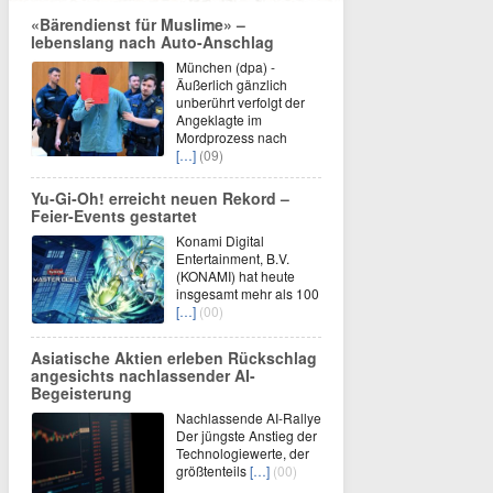
«Bärendienst für Muslime» –
lebenslang nach Auto-Anschlag
München (dpa) -
Äußerlich gänzlich
unberührt verfolgt der
Angeklagte im
Mordprozess nach
[…]
(09)
Yu‑Gi‑Oh! erreicht neuen Rekord –
Feier‑Events gestartet
Konami Digital
Entertainment, B.V.
(KONAMI) hat heute
insgesamt mehr als 100
[…]
(00)
Asiatische Aktien erleben Rückschlag
angesichts nachlassender AI-
Begeisterung
Nachlassende AI-Rallye
Der jüngste Anstieg der
Technologiewerte, der
größtenteils
[…]
(00)