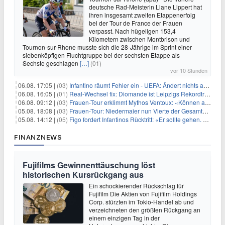
deutsche Rad-Meisterin Liane Lippert hat
ihren insgesamt zweiten Etappenerfolg
bei der Tour de France der Frauen
verpasst. Nach hügeligen 153,4
Kilometern zwischen Montbrison und
Tournon-sur-Rhone musste sich die 28-Jährige im Sprint einer
siebenköpfigen Fluchtgruppe bei der sechsten Etappe als
Sechste geschlagen
[…]
(01)
vor 10 Stunden
06.08. 17:05 |
(03)
Infantino räumt Fehler ein - UEFA: Ändert nichts an Boykott
06.08. 16:05 |
(01)
Real-Wechsel fix: Diomande ist Leipzigs Rekordtransfer
06.08. 09:12 |
(03)
Frauen-Tour erklimmt Mythos Ventoux: «Können alles schaffen»
05.08. 18:08 |
(03)
Frauen-Tour: Niedermaier nun Vierte der Gesamtwertung
05.08. 14:12 |
(05)
Figo fordert Infantinos Rücktritt: «Er sollte gehen. Jetzt»
FINANZNEWS
Fujifilms Gewinnenttäuschung löst
historischen Kursrückgang aus
Ein schockierender Rückschlag für
Fujifilm Die Aktien von Fujifilm Holdings
Corp. stürzten im Tokio-Handel ab und
verzeichneten den größten Rückgang an
einem einzigen Tag in der