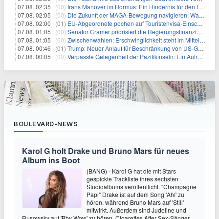
07.08. 02:35 |
(00)
Irans Manöver im Hormus: Ein Hindernis für den freien Handel und das Investorenvertrauen
07.08. 02:05 |
(00)
Die Zukunft der MAGA-Bewegung navigieren: Was steht für Investoren auf dem Spiel?
07.08. 02:00 |
(01)
EU-Abgeordnete pochen auf Touristenvisa-Einschränkungen für Russen
07.08. 01:05 |
(00)
Senator Cramer priorisiert die Regierungsfinanzierung angesichts des bevorstehenden Ferienbeginns
07.08. 01:05 |
(00)
Zwischenwahlen: Erschwinglichkeit steht im Mittelpunkt, während die Demokraten auf die Mehrheit im Repräsentantenhaus zielen
07.08. 00:46 |
(01)
Trump: Neuer Anlauf für Beschränkung von US-Geburtsrecht
07.08. 00:05 |
(00)
Verpasste Gelegenheit der Pazifikinseln: Ein Aufruf zu einer stärkeren Haltung gegen Chinas militärische Provokationen
BOULEVARD-NEWS
Karol G holt Drake und Bruno Mars für neues
Album ins Boot
(BANG) - Karol G hat die mit Stars
gespickte Trackliste ihres sechsten
Studioalbums veröffentlicht. "Champagne
Papi" Drake ist auf dem Song 'Ahí' zu
hören, während Bruno Mars auf 'Still'
mitwirkt. Außerdem sind Judeline und
Rusowsky auf 'Bby Wow' zu hören. Cigarettes After Sex-Sänger