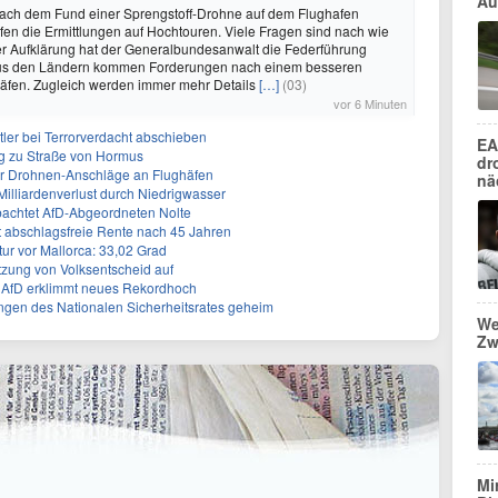
Au
 Nach dem Fund einer Sprengstoff-Drohne auf dem Flughafen
ufen die Ermittlungen auf Hochtouren. Viele Fragen sind nach wie
hrer Aufklärung hat der Generalbundesanwalt die Federführung
s den Ländern kommen Forderungen nach einem besseren
häfen. Zugleich werden immer mehr Details
[…]
(03)
vor 6 Minuten
tler bei Terrorverdacht abschieben
EA
g zu Straße von Hormus
dr
 für Drohnen-Anschläge an Flughäfen
nä
 Milliardenverlust durch Niedrigwasser
achtet AfD-Abgeordneten Nolte
ert abschlagsfreie Rente nach 45 Jahren
r vor Mallorca: 33,02 Grad
tzung von Volksentscheid auf
t - AfD erklimmt neues Rekordhoch
ngen des Nationalen Sicherheitsrates geheim
We
Zw
Mi