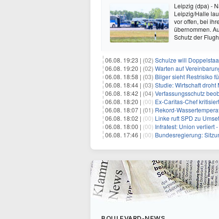
Leipzig (dpa) -
Leipzig/Halle la
vor offen, bei i
übernommen. Au
Schutz der Flug
06.08. 19:23 |
(02)
Schulze will Doppelstaa
06.08. 19:20 |
(02)
Warten auf Vereinbarun
06.08. 18:58 |
(03)
Bilger sieht Restrisiko
06.08. 18:44 |
(03)
Studie: Wirtschaft droht
06.08. 18:42 |
(04)
Verfassungsschutz beob
06.08. 18:20 |
(00)
Ex-Caritas-Chef kritisi
06.08. 18:07 |
(01)
Rekord-Wassertemperatu
06.08. 18:02 |
(00)
Linke ruft SPD zu Umse
06.08. 18:00 |
(00)
Infratest: Union verlier
06.08. 17:46 |
(00)
Bundesregierung: Sitzu
BOULEVARD-NEWS