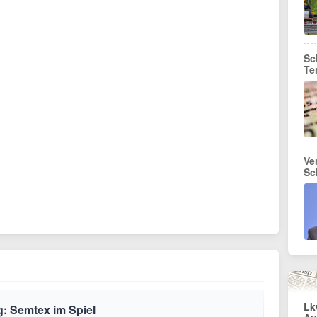
Sc
Te
Ve
Sc
Lk
g: Semtex im Spiel