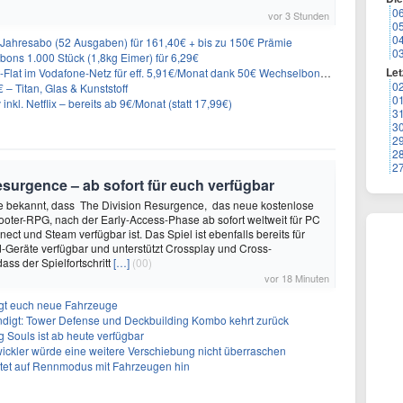
0
vor 3 Stunden
0
0
Jahresabo (52 Ausgaben) für 161,40€ + bis zu 150€ Prämie
0
ons 1.000 Stück (1,8kg Eimer) für 6,29€
Let
lat im Vodafone-Netz für eff. 5,91€/Monat dank 50€ Wechselbonus + 0€ AG
0
– Titan, Glas & Kunststoff
0
inkl. Netflix – bereits ab 9€/Monat (statt 17,99€)
3
3
2
2
2
surgence – ab sofort für euch verfügbar
te bekannt, dass The Division Resurgence, das neue kostenlose
oter-RPG, nach der Early-Access-Phase ab sofort weltweit für PC
ect und Steam verfügbar ist. Das Spiel ist ebenfalls bereits für
-Geräte verfügbar und unterstützt Crossplay und Cross-
ass der Spielfortschritt
[…]
(00)
vor 18 Minuten
ngt euch neue Fahrzeuge
ndigt: Tower Defense und Deckbuilding Kombo kehrt zurück
 Souls ist ab heute verfügbar
ickler würde eine weitere Verschiebung nicht überraschen
utet auf Rennmodus mit Fahrzeugen hin