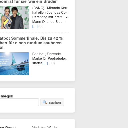
oom ist für sie 'wie ein Bruder'
(BANG) - Miranda Kerr
hat offen über das Co-
Parenting mit ihrem Ex-
Mann Orlando Bloom
[…]
(00)
atbot Sommerfinale: Bis zu 42 %
batt für einen rundum sauberen
ol
Beatbot , führende
Marke für Poolroboter,
startet
[…]
(00)
hbegriff
suchen
ese
Woche
Vorletzte
Woche