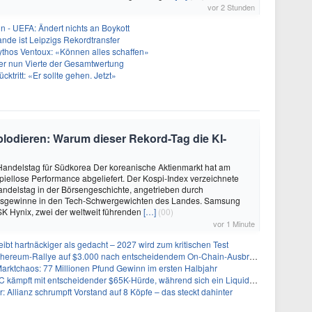
vor 2 Stunden
in - UEFA: Ändert nichts an Boykott
nde ist Leipzigs Rekordtransfer
ythos Ventoux: «Können alles schaffen»
er nun Vierte der Gesamtwertung
ücktritt: «Er sollte gehen. Jetzt»
lodieren: Warum dieser Rekord-Tag die KI-
 Handelstag für Südkorea Der koreanische Aktienmarkt hat am
spiellose Performance abgeliefert. Der Kospi-Index verzeichnete
ndelstag in der Börsengeschichte, angetrieben durch
rsgewinne in den Tech-Schwergewichten des Landes. Samsung
SK Hynix, zwei der weltweit führenden
[…]
(00)
vor 1 Minute
eibt hartnäckiger als gedacht – 2027 wird zum kritischen Test
Ethereum-Rallye auf $3.000 nach entscheidendem On-Chain-Ausbruch
Marktchaos: 77 Millionen Pfund Gewinn im ersten Halbjahr
pft mit entscheidender $65K-Hürde, während sich ein Liquidationscluster aufbaut
r: Allianz schrumpft Vorstand auf 8 Köpfe – das steckt dahinter