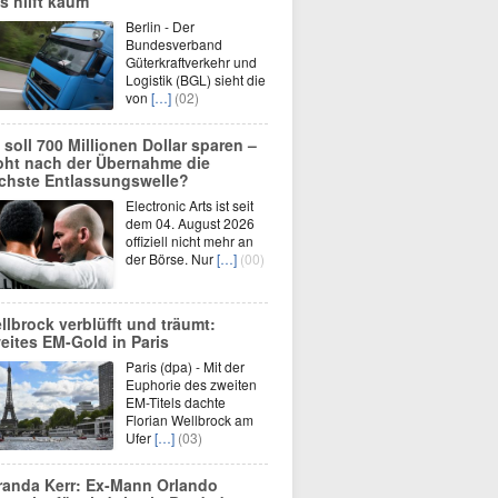
s hilft kaum
Berlin - Der
Bundesverband
Güterkraftverkehr und
Logistik (BGL) sieht die
von
[…]
(02)
 soll 700 Millionen Dollar sparen –
oht nach der Übernahme die
chste Entlassungswelle?
Electronic Arts ist seit
dem 04. August 2026
offiziell nicht mehr an
der Börse. Nur
[…]
(00)
llbrock verblüfft und träumt:
eites EM-Gold in Paris
Paris (dpa) - Mit der
Euphorie des zweiten
EM-Titels dachte
Florian Wellbrock am
Ufer
[…]
(03)
randa Kerr: Ex-Mann Orlando