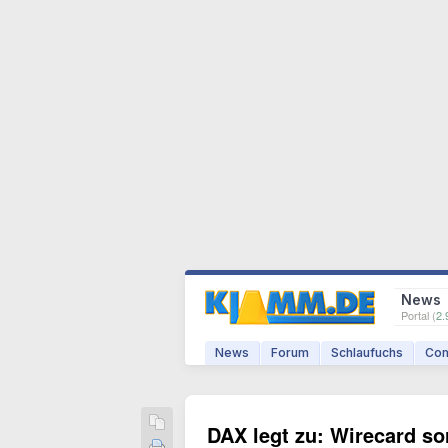
News
Portal (
2.
News
Forum
Schlaufuchs
Com
DAX legt zu: Wirecard sor