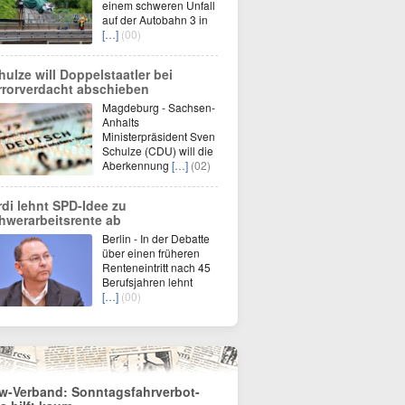
einem schweren Unfall
auf der Autobahn 3 in
[…]
(00)
hulze will Doppelstaatler bei
rrorverdacht abschieben
Magdeburg - Sachsen-
Anhalts
Ministerpräsident Sven
Schulze (CDU) will die
Aberkennung
[…]
(02)
rdi lehnt SPD-Idee zu
hwerarbeitsrente ab
Berlin - In der Debatte
über einen früheren
Renteneintritt nach 45
Berufsjahren lehnt
[…]
(00)
w-Verband: Sonntagsfahrverbot-