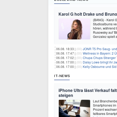
Karol G holt Drake und Bruno
(BANG) - Karol G 
Studioalbums ver
hören, während B
Rusowsky auf 'Bb
Gonzalez spielt
06.08. 18:33 |
(00)
JONR T5 Pro Saug- und 
06.08. 17:47 |
(00)
Wellness in Bayern: 2 Über
06.08. 17:02 |
(00)
Chupa Chups Stranger T
06.08. 17:00 |
(00)
Daisy Lowe bringt ihr zw
06.08. 17:00 |
(00)
Kelly Osbourne und Sid 
IT-NEWS
iPhone Ultra lässt Verkauf f
steigen
Laut Branchenber
Smartphones im J
Prozent wachsen.
faltbares Smartp