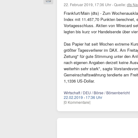
22. Februar 2019, 17:36 Uhr
·
Quelle:
dts Na
Frankfurt/Main (dts) - Zum Wochenauskl
Index mit 11.457,70 Punkten berechnet, 
Vortagesschluss. Aktien von Wirecard set
legten bis kurz vor Handelsende über vier
Das Papier hat seit Wochen extreme Kur
größter Tagesverlierer im DAX. Am Freitag
Zeitung" für gute Stimmung unter den An
nach eigenen Angaben derzeit keine Ausw
weiterhin sehr stark", sagte Vorstandsvo
Gemeinschaftswährung tendierte am Freit
1,1336 US-Dollar.
Wirtschaft / DEU / Börse / Börsenbericht
22.02.2019
·
17:36 Uhr
[0 Kommentare]