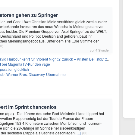
storen gehen zu Springer
ler und Gast-Löwe Christian Miele verstärken gleich zwei aus der
 bekannte Investoren das neue Wirtschafts-Meinungsteam von
ss Insider. Die Premium-Gruppe von Axel Springer, zu der WELT,
 Deutschland und Politico Deutschland gehören, baut ihr
isches Meinungsangebot aus. Unter dem Titel „Die Stimme der
0)
vor 4 Stunden
 Harbour kehrt für 'Violent Night 2' zurück – Kristen Bell stößt zur Besetzung
bt bei MagentaTV-Kunden vage
oration glücklich
laubt Warner Bros. Discovery-Übernahme
r
pert im Sprint chancenlos
e (dpa) - Die frühere deutsche Rad-Meisterin Liane Lippert hat
zweiten Etappenerfolg bei der Tour de France der Frauen
hügeligen 153,4 Kilometern zwischen Montbrison und Tournon-
 sich die 28-Jährige im Sprint einer siebenköpfigen
i der sechsten Etappe als Sechste geschlagen
[…]
(00)