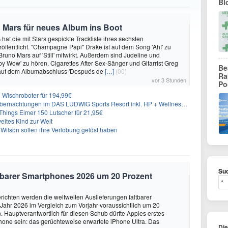
Bl
 Mars für neues Album ins Boot
hat die mit Stars gespickte Trackliste ihres sechsten
öffentlicht. "Champagne Papi" Drake ist auf dem Song 'Ahí' zu
runo Mars auf 'Still' mitwirkt. Außerdem sind Judeline und
y Wow' zu hören. Cigarettes After Sex-Sänger und Gitarrist Greg
Be
 auf dem Albumabschluss 'Después de
[…]
(00)
Ra
vor 3 Stunden
Po
Wischroboter für 194,99€
nachtungen im DAS LUDWIG Sports Resort inkl. HP + Wellness ab 174€ p.P.
hings Eimer 150 Lutscher für 21,95€
eites Kind zur Welt
Wilson sollen ihre Verlobung gelöst haben
Suc
altbarer Smartphones 2026 um 20 Prozent
ichten werden die weltweiten Auslieferungen faltbarer
ahr 2026 im Vergleich zum Vorjahr voraussichtlich um 20
 Hauptverantwortlich für diesen Schub dürfte Apples erstes
hone sein: das gerüchteweise erwartete iPhone Ultra. Das
Di