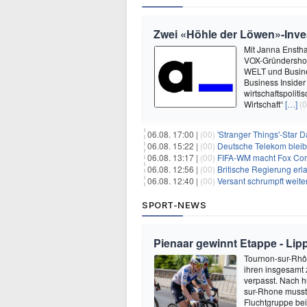
Zwei «Höhle der Löwen»-Inve
Mit Janna Enstha
VOX-Gründershow
WELT und Busine
Business Insider
wirtschaftspolit
Wirtschaft“
[…]
(0
06.08. 17:00 |
(00)
'Stranger Things'-Star David
06.08. 15:22 |
(00)
Deutsche Telekom blei
06.08. 13:17 |
(00)
FIFA-WM macht Fox Corp
06.08. 12:56 |
(00)
Britische Regierung er
06.08. 12:40 |
(00)
Versant schrumpft weite
SPORT-NEWS
Pienaar gewinnt Etappe - Lip
Tournon-sur-Rhôn
ihren insgesamt 
verpasst. Nach 
sur-Rhone musste
Fluchtgruppe be