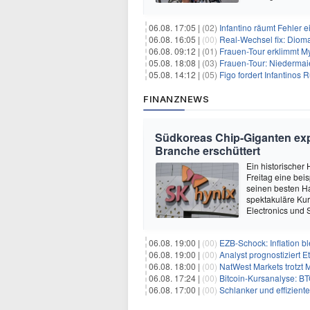
06.08. 17:05 |
(02)
Infantino räumt Fehler e
06.08. 16:05 |
(00)
Real-Wechsel fix: Dioma
06.08. 09:12 |
(01)
Frauen-Tour erklimmt M
05.08. 18:08 |
(03)
Frauen-Tour: Niedermai
05.08. 14:12 |
(05)
Figo fordert Infantinos R
FINANZNEWS
Südkoreas Chip-Giganten exp
Branche erschüttert
Ein historischer
Freitag eine bei
seinen besten Ha
spektakuläre Ku
Electronics und 
06.08. 19:00 |
(00)
EZB-Schock: Inflation bl
06.08. 19:00 |
(00)
Analyst prognostiziert 
06.08. 18:00 |
(00)
NatWest Markets trotzt 
06.08. 17:24 |
(00)
Bitcoin-Kursanalyse: BTC käm
06.08. 17:00 |
(00)
Schlanker und effiziente