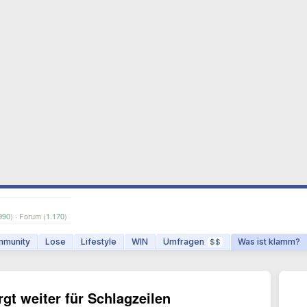
990
) · Forum (
1.170
)
munity
Lose
Lifestyle
WIN
Umfragen
Was ist klamm?
$$
gt weiter für Schlagzeilen