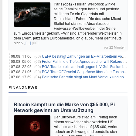
Paris (dpa) - Florian Wellbrock winkte
seine Teamkollegen heran und posierte
mit ihnen für ein Siegerfoto mit
Deutschland-Fahne. Die deutsche Mixed-
Staffel hat sich zum Abschluss der
Freiwasser-Wettbewerbe in der Seine
zum Europameister gekrönt. «Wir sind amtierender Weltmeister in
dem Event, jetzt auch Europameister. Ich glaube, mehr geht heute
nicht»,
[…]
(00)
vor 22 Minuten
08.08. 11:00 |
(00)
UEFA bestätigt Zahlungen an Ex-Mitarbeiterin von Infantino
08.08. 05:00 |
(02)
Freier Fall in die Tiefe: Apnoetaucher will Rekord brechen
07.08. 22:05 |
(00)
PGA Tour bleibt standhaft gegen LIV Golf Fusion in einem sich wandelnden Sportumfeld
07.08. 21:06 |
(00)
PGA Tour-CEO weist Gespräche über eine Fusion mit LIV Golf zurück und bekräftigt die Wettbewerbslandschaft
07.08. 17:59 |
(04)
Polnische Fahrerin siegt am Mont Ventoux und holt Tour-Gelb
FINANZNEWS
Bitcoin kämpft um die Marke von $65.000, Pi
Network gewinnt an Unterstützung
Der Bitcoin-Kurs stieg am Freitag nach
einem schwächer als erwarteten US-
Arbeitsmarktbericht auf $65.400, verlor
jedoch an Schwung und pendelte sich