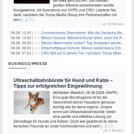
bei etwa $65.000 ein. Die meisten
großen Altcoins verzeichneten leichte
Kursgewinne, mit Ausnahme von HYPE und CRO. Letzterer fiel
stark, nachdem die Trump Media Group ihre Partnerschaften mit
dem
[…]
(00)
vor 53 Minuten
08.08. 12:00 |
(00)
Commerzbank-Übernahme: Wie die Deutsche Bank im Schatten zum großen Gewinner wird
08.08. 10:00 |
(00)
Bitcoin-Schock: Während Kurse fallen, plant die Regierung die Steuer-Bombe
08.08. 09:29 |
(00)
Bitcoin-Bärenmarkt vorbei? Top-Analysten werden optimistisch, aber die Geschichte sagt etwas anderes
08.08. 09:00 |
(00)
Erbschaftsteuer-Schock: Warum selbst kleine Erbschaften den Fiskus Millionen kosten
08.08. 07:23 |
(00)
CRO fällt auf 3-Jahres-Tief, nachdem Trump Media zwei große Crypto.com-Deals storniert
BUSINESS/PRESSE
Ultraschallzahnbürste für Hund und Katze –
Tipps zur erfolgreichen Eingewöhnung
Mörfelden-Walldorf, 08.08.2026 (lifePR) -
Eine gute Mundhygiene ist für die
Gesundheit deiner Haustiere genauso
wichtig wie für deine eigene. Unsere
emmi-pet Ultraschallzahnbürste bietet
eine sanfte und effektive Lösung zur
Zahnpflege für Hunde und Katzen. Doch wie gewöhnst du deine
tierischen Freunde an unser hochmodernes und sehr
[…]
(00)
vor 5 Stunden