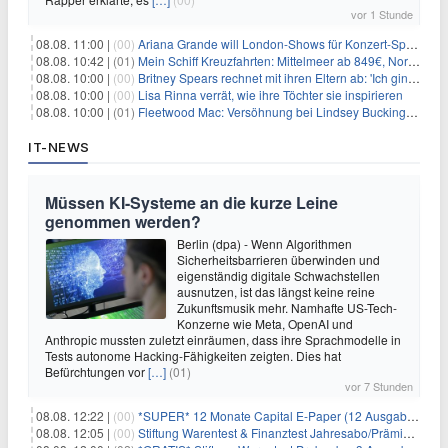
vor 1 Stunde
08.08. 11:00 |
(00)
Ariana Grande will London-Shows für Konzert-Special filmen
08.08. 10:42 |
(01)
Mein Schiff Kreuzfahrten: Mittelmeer ab 849€, Norwegen ab 999€ p.P.
08.08. 10:00 |
(00)
Britney Spears rechnet mit ihren Eltern ab: 'Ich ging zwei Monate lang auf die Knie und weinte'
08.08. 10:00 |
(00)
Lisa Rinna verrät, wie ihre Töchter sie inspirieren
08.08. 10:00 |
(01)
Fleetwood Mac: Versöhnung bei Lindsey Buckingham und Stevie Nicks
IT-NEWS
Müssen KI-Systeme an die kurze Leine
genommen werden?
Berlin (dpa) - Wenn Algorithmen
Sicherheitsbarrieren überwinden und
eigenständig digitale Schwachstellen
ausnutzen, ist das längst keine reine
Zukunftsmusik mehr. Namhafte US-Tech-
Konzerne wie Meta, OpenAI und
Anthropic mussten zuletzt einräumen, dass ihre Sprachmodelle in
Tests autonome Hacking-Fähigkeiten zeigten. Dies hat
Befürchtungen vor
[…]
(01)
vor 7 Stunden
08.08. 12:22 |
(00)
*SUPER* 12 Monate Capital E-Paper (12 Ausgaben) für NUR 7€ (statt 80,04€)
08.08. 12:05 |
(00)
Stiftung Warentest & Finanztest Jahresabo/Prämienabo für 35€ + Buchprämie