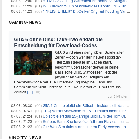
08.08. 12:00 |
(02)
*GRATIS* Stiftung Warentest Probeabo: 3 Ausgaben gratis im Wert von 25,20€
08.08. 11:29 |
(01)
ING Girokonto Junior kostenloses Konto + 35€ Bonus
08.08. 11:23 |
(00)
*PREISFEHLER* Dr. Oetker Original Pudding Vanille 22er-Pack für 2,97€
GAMING-NEWS
GTA 6 ohne Disc: Take-Two erklärt die
Entscheidung für Download-Codes
GTA 6 wird eines der größten Spiele aller
Zeiten – doch wer den neuen Rockstar-
Titel zum Release im Laden kauft,
bekommt überraschenderweise keine
klassische Disc. Stattdessen liegt der
physischen Version lediglich ein
Download-Code bei. Die Entscheidung sorgt bei Fans und
Sammlern für Kritik. Jetzt hat Take-Two Interactive -Chef Strauss
Zelnick
[…]
(00)
vor 6 Minuten
08.08. 08:30 |
(00)
GTA 6 Online bleibt ein Rätsel – Insider stellt das neue Gerücht klar
08.08. 07:41 |
(00)
THQ Nordic Showcase 2026 – Erhaltet mehr Informationen
07.08. 21:24 |
(01)
Ubisoft feiert das 25-jährige Jubiläum der Tom Clancy’s Ghost Recon-Reihe
07.08. 21:23 |
(00)
Serious Sam: Shatterverse lädt zum Playtest – und erscheint schon bald!
07.08. 21:23 |
(00)
Car Was Simulator startet in den Early Access – bald gehts los!
KINO/TV-NEWS