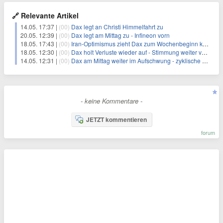
🔗 Relevante Artikel
14.05. 17:37 |
(00)
Dax legt an Christi Himmelfahrt zu
20.05. 12:39 |
(00)
Dax legt am Mittag zu - Infineon vorn
18.05. 17:43 |
(00)
Iran-Optimismus zieht Dax zum Wochenbeginn klar ins Plus
18.05. 12:30 |
(00)
Dax holt Verluste wieder auf - Stimmung weiter von Skepsis geprägt
14.05. 12:31 |
(00)
Dax am Mittag weiter im Aufschwung - zyklische Branchen im Fokus
- keine Kommentare -
JETZT kommentieren
forum