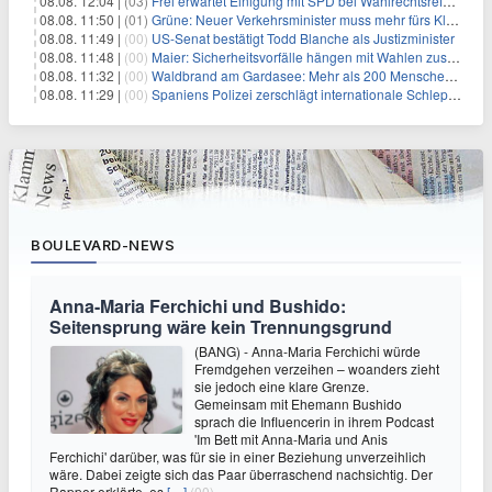
08.08. 12:04 |
(03)
Frei erwartet Einigung mit SPD bei Wahlrechtsreform
08.08. 11:50 |
(01)
Grüne: Neuer Verkehrsminister muss mehr fürs Klima tun
08.08. 11:49 |
(00)
US-Senat bestätigt Todd Blanche als Justizminister
08.08. 11:48 |
(00)
Maier: Sicherheitsvorfälle hängen mit Wahlen zusammen
08.08. 11:32 |
(00)
Waldbrand am Gardasee: Mehr als 200 Menschen evakuiert
08.08. 11:29 |
(00)
Spaniens Polizei zerschlägt internationale Schlepperbande
BOULEVARD-NEWS
Anna-Maria Ferchichi und Bushido:
Seitensprung wäre kein Trennungsgrund
(BANG) - Anna-Maria Ferchichi würde
Fremdgehen verzeihen – woanders zieht
sie jedoch eine klare Grenze.
Gemeinsam mit Ehemann Bushido
sprach die Influencerin in ihrem Podcast
'Im Bett mit Anna-Maria und Anis
Ferchichi' darüber, was für sie in einer Beziehung unverzeihlich
wäre. Dabei zeigte sich das Paar überraschend nachsichtig. Der
Rapper erklärte, es
[…]
(00)