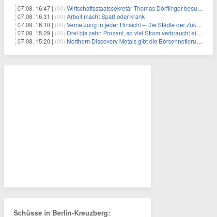
07.08. 16:47 |
(00)
Wirtschaftsstaatssekretär Thomas Dörflinger besucht Handwerksbetrieb im Kammerbezirk Freiburg
07.08. 16:31 |
(00)
Arbeit macht Spaß oder krank
07.08. 16:10 |
(00)
Vernetzung in jeder Hinsicht – Die Städte der Zukunft sind grün-blau
07.08. 15:29 |
(00)
Drei bis zehn Prozent, so viel Strom verbraucht ein Aufzug im Gebäude
07.08. 15:20 |
(00)
Northern Discovery Metals gibt die Börsennotierung an der Frankfurter Wertpapierbörse bekannt
Schüsse in Berlin-Kreuzberg: