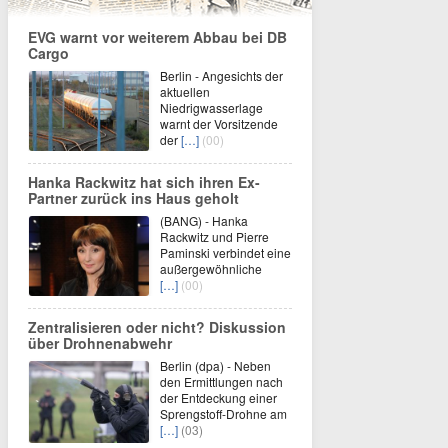
EVG warnt vor weiterem Abbau bei DB
Cargo
Berlin - Angesichts der
aktuellen
Niedrigwasserlage
warnt der Vorsitzende
der
[…]
(00)
Hanka Rackwitz hat sich ihren Ex-
Partner zurück ins Haus geholt
(BANG) - Hanka
Rackwitz und Pierre
Paminski verbindet eine
außergewöhnliche
[…]
(00)
Zentralisieren oder nicht? Diskussion
über Drohnenabwehr
Berlin (dpa) - Neben
den Ermittlungen nach
der Entdeckung einer
Sprengstoff-Drohne am
[…]
(03)