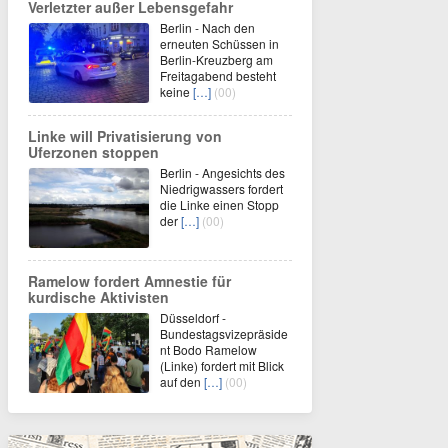
Verletzter außer Lebensgefahr
Berlin - Nach den
erneuten Schüssen in
Berlin-Kreuzberg am
Freitagabend besteht
keine
[…]
(00)
Linke will Privatisierung von
Uferzonen stoppen
Berlin - Angesichts des
Niedrigwassers fordert
die Linke einen Stopp
der
[…]
(00)
Ramelow fordert Amnestie für
kurdische Aktivisten
Düsseldorf -
Bundestagsvizepräside
nt Bodo Ramelow
(Linke) fordert mit Blick
auf den
[…]
(00)