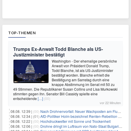
TOP-THEMEN
Trumps Ex-Anwalt Todd Blanche als US-
Justizminister bestätigt
Washington - Der ehemalige persönliche
Anwalt von Präsident Donald Trump,
Todd Blanche, ist als US-Justizminister
bestätigt worden. Blanche erhielt die
Bestätigung am Samstag durch eine
knappe Abstimmung im Senat mit 50 zu
49 Stimmen. Die Republikaner Susan Collins und Lisa Murkowski
stimmten gegen ihn. Senator Bill Cassidy spielte eine
entscheidende
[…]
(00)
vor 22 Minuten
08.08. 12:39 |
(00)
Nach Drohnenvorfall: Neuer Wachposten am Flughafen
08.08. 12:34 |
(01)
AfD-Politiker Holm bezeichnet Renten-Rebellion als "Rollenspiel"
08.08. 12:22 |
(00)
Hochdruckwetter mit Sonne und Trockenheit
08.08. 12:06 |
(00)
Drohne dringt im Luftraum von Nato-Staat Bulgarien ein