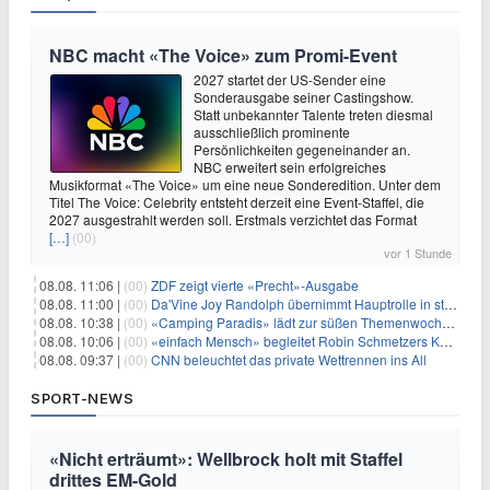
NBC macht «The Voice» zum Promi-Event
2027 startet der US-Sender eine
Sonderausgabe seiner Castingshow.
Statt unbekannter Talente treten diesmal
ausschließlich prominente
Persönlichkeiten gegeneinander an.
NBC erweitert sein erfolgreiches
Musikformat «The Voice» um eine neue Sonderedition. Unter dem
Titel The Voice: Celebrity entsteht derzeit eine Event-Staffel, die
2027 ausgestrahlt werden soll. Erstmals verzichtet das Format
[…]
(00)
vor 1 Stunde
08.08. 11:06 |
(00)
ZDF zeigt vierte «Precht»-Ausgabe
08.08. 11:00 |
(00)
Da'Vine Joy Randolph übernimmt Hauptrolle in starbesetzter schwarzer Komödie
08.08. 10:38 |
(00)
«Camping Paradis» lädt zur süßen Themenwoche ein
08.08. 10:06 |
(00)
«einfach Mensch» begleitet Robin Schmetzers Kampf gegen eine seltene Krankheit
08.08. 09:37 |
(00)
CNN beleuchtet das private Wettrennen ins All
SPORT-NEWS
«Nicht erträumt»: Wellbrock holt mit Staffel
drittes EM-Gold