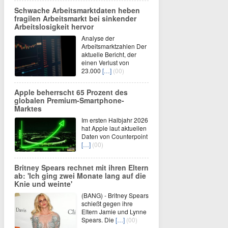
Schwache Arbeitsmarktdaten heben
fragilen Arbeitsmarkt bei sinkender
Arbeitslosigkeit hervor
Analyse der
Arbeitsmarktzahlen Der
aktuelle Bericht, der
einen Verlust von
23.000
[…]
(00)
Apple beherrscht 65 Prozent des
globalen Premium-Smartphone-
Marktes
Im ersten Halbjahr 2026
hat Apple laut aktuellen
Daten von Counterpoint
[…]
(00)
Britney Spears rechnet mit ihren Eltern
ab: 'Ich ging zwei Monate lang auf die
Knie und weinte'
(BANG) - Britney Spears
schießt gegen ihre
Eltern Jamie und Lynne
Spears. Die
[…]
(00)