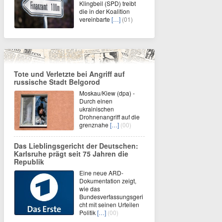
Klingbeil (SPD) treibt
die in der Koalition
vereinbarte
[…]
(01)
Tote und Verletzte bei Angriff auf
russische Stadt Belgorod
Moskau/Kiew (dpa) -
Durch einen
ukrainischen
Drohnenangriff auf die
grenznahe
[…]
(00)
Das Lieblingsgericht der Deutschen:
Karlsruhe prägt seit 75 Jahren die
Republik
Eine neue ARD-
Dokumentation zeigt,
wie das
Bundesverfassungsgeri
cht mit seinen Urteilen
Politik
[…]
(00)