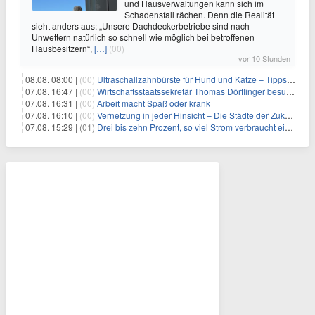
und Hausverwaltungen kann sich im
Schadensfall rächen. Denn die Realität
sieht anders aus: „Unsere Dachdeckerbetriebe sind nach
Unwettern natürlich so schnell wie möglich bei betroffenen
Hausbesitzern“,
[…]
(00)
vor 10 Stunden
08.08. 08:00 |
(00)
Ultraschallzahnbürste für Hund und Katze – Tipps zur erfolgreichen Eingewöhnung
07.08. 16:47 |
(00)
Wirtschaftsstaatssekretär Thomas Dörflinger besucht Handwerksbetrieb im Kammerbezirk Freiburg
07.08. 16:31 |
(00)
Arbeit macht Spaß oder krank
07.08. 16:10 |
(00)
Vernetzung in jeder Hinsicht – Die Städte der Zukunft sind grün-blau
07.08. 15:29 |
(01)
Drei bis zehn Prozent, so viel Strom verbraucht ein Aufzug im Gebäude