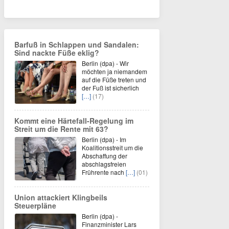
Barfuß in Schlappen und Sandalen:
Sind nackte Füße eklig?
Berlin (dpa) - Wir
möchten ja niemandem
auf die Füße treten und
der Fuß ist sicherlich
[…]
(17)
Kommt eine Härtefall-Regelung im
Streit um die Rente mit 63?
Berlin (dpa) - Im
Koalitionsstreit um die
Abschaffung der
abschlagsfreien
Frührente nach
[…]
(01)
Union attackiert Klingbeils
Steuerpläne
Berlin (dpa) -
Finanzminister Lars