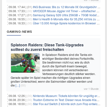
09.08. 17:44 |
(01)
ING Business: Bis zu 12 Monate 0€ Grundgebühr + 200€ Bonus für euer Geschäftskonto!
09.08. 17:33 |
(00)
VAYDEER Mouse Jiggler mit Timer – ultraflacher Maus-Mover für 25,64€
09.08. 17:27 |
(01)
Samsung Galaxy S26 Ultra 256GB + 70GB Vodafone-Netz für 34,99€/Monat (effektiv 4,74€/Monat)
09.08. 16:55 |
(00)
Men’s Health 6-Monats-Abo für 35,25€ mit bis zu 30€ Gutschein
09.08. 16:33 |
(00)
Über 13.000 Amiga-Spiele kostenlos im Browser spielen
GAMING-NEWS
Splatoon Raiders: Diese Tank-Upgrades
solltest du zuerst freischalten
In Splatoon Raiders sind die Tanks ein
wichtiger Bestandteil deines Fortschritts.
Sie bestimmen nicht nur, wie du dich
durch die Spirhalit-Inseln bewegst,
sondern können mit verschiedenen
Verbesserungen deutlich stärker werden.
Gerade später im Spiel machen die richtigen Upgrades einen
großen Unterschied, wenn die Salmoniden stärker werden und
die
[…]
(00)
vor 1 Stunde
09.08. 12:26 |
(00)
Nintendo Museum: Tickets könnten für ungültig erklärt werden!
08.08. 20:36 |
(00)
Truxton Extreme im Test: Dieser neue Arcade-Klassiker verzeiht dir gar nichts
08.08. 18:00 |
(00)
Star Fox auf Switch 2 könnte sich zum Flop entwickeln