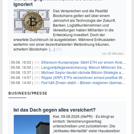
ignoriert
Das Versprechen und die Realität
Blockchains gelten seit über einem
Jahrzehnt als Technologie der Zukunft.
Banken, Logistikunternehmen und
Verwaltungen haben Milliarden in die
Entwicklung investiert. Doch der
erwartete Durchbruch ist ausgeblieben. Während Enthusiasten
weiterhin von einer dezentralisierten Weltordnung träumen,
scheitern Blockchain-
[…]
(00)
vor 20 Minuten
09.08. 16:53 |
(00)
Ethereum-Kursanalyse: Steht ETH vor einem Anstieg auf 2.000 $?
09.08. 16:00 |
(00)
Langzeitpflegeversicherung: Warum Millionen Deutsche sie übersehen – und das teuer wird
09.08. 15:37 |
(00)
Michael Saylor deutet nächste Bitcoin-Strategie an: Analysten erwarten weiteren Verkauf
09.08. 14:57 |
(00)
Ripple (XRP) ETFs verzeichnen erneut positive Woche, doch neue Bedenken tauchen auf
09.08. 14:00 |
(00)
Fed hält Zinsen stabil – Börsen reagieren überraschend volatil
BUSINESS/PRESSE
Ist das Dach gegen alles versichert?
Kiel, 09.08.2026 (lifePR) - Es klingt so
einfach: Versicherungsvertrag
unterschreiben und zurücklehnen. Die
„Vollkasko-Mentalität“ vieler Hausbesitzer