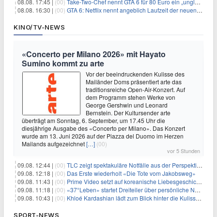
08.08. 17:45 |
(00)
Take-Two-Chef nennt GTA 6 für 80 Euro ein „unglaubliches Schnäppchen“
08.08. 16:30 |
(00)
GTA 6: Netflix nennt angeblich Laufzeit der neuen Gameplay-Präsentation
KINO/TV-NEWS
«Concerto per Milano 2026» mit Hayato
Sumino kommt zu arte
Vor der beeindruckenden Kulisse des
Mailänder Doms präsentiert arte das
traditionsreiche Open-Air-Konzert. Auf
dem Programm stehen Werke von
George Gershwin und Leonard
Bernstein. Der Kultursender arte
überträgt am Sonntag, 6. September, um 17.45 Uhr die
diesjährige Ausgabe des «Concerto per Milano». Das Konzert
wurde am 13. Juni 2026 auf der Piazza del Duomo im Herzen
Mailands aufgezeichnet
[…]
(00)
vor 5 Stunden
09.08. 12:44 |
(00)
TLC zeigt spektakuläre Notfälle aus der Perspektive der Patienten
09.08. 12:18 |
(00)
Das Erste wiederholt «Die Tote vom Jakobsweg»
09.08. 11:43 |
(00)
Prime Video setzt auf koreanische Liebesgeschichte
09.08. 11:18 |
(00)
«37°Leben» startet Dreiteiler über persönliche Neuanfänge
09.08. 10:43 |
(00)
Khloé Kardashian lädt zum Blick hinter die Kulissen ihres Freundeskreises
SPORT-NEWS