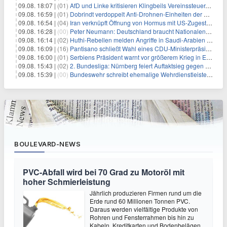
09.08. 18:07 |
(01)
AfD und Linke kritisieren Klingbeils Vereinssteuer-Pläne
09.08. 16:59 |
(01)
Dobrindt verdoppelt Anti-Drohnen-Einheiten der Bundespolizei
09.08. 16:54 |
(04)
Iran verknüpft Öffnung von Hormus mit US-Zugeständnissen
09.08. 16:28 |
(00)
Peter Neumann: Deutschland braucht Nationalen Sicherheitsberater
09.08. 16:14 |
(02)
Huthi-Rebellen melden Angriffe in Saudi-Arabien und im Jemen
09.08. 16:09 |
(16)
Pantisano schließt Wahl eines CDU-Ministerpräsident nicht aus
09.08. 16:00 |
(01)
Serbiens Präsident warnt vor größerem Krieg in Europa
09.08. 15:43 |
(02)
2. Bundesliga: Nürnberg feiert Auftaktsieg gegen Dresden
09.08. 15:39 |
(00)
Bundeswehr schreibt ehemalige Wehrdienstleistende an
BOULEVARD-NEWS
PVC-Abfall wird bei 70 Grad zu Motoröl mit
hoher Schmierleistung
Jährlich produzieren Firmen rund um die
Erde rund 60 Millionen Tonnen PVC.
Daraus werden vielfältige Produkte von
Rohren und Fensterrahmen bis hin zu
Kabeln, Kreditkarten und Bodenbelägen.