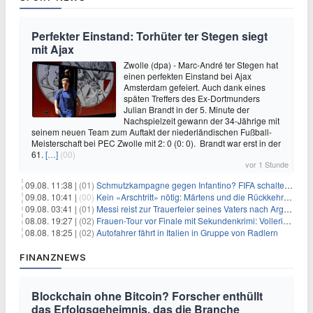
Perfekter Einstand: Torhüter ter Stegen siegt
mit Ajax
Zwolle (dpa) - Marc-André ter Stegen hat
einen perfekten Einstand bei Ajax
Amsterdam gefeiert. Auch dank eines
späten Treffers des Ex-Dortmunders
Julian Brandt in der 5. Minute der
Nachspielzeit gewann der 34-Jährige mit
seinem neuen Team zum Auftakt der niederländischen Fußball-
Meisterschaft bei PEC Zwolle mit 2: 0 (0: 0). Brandt war erst in der
61.
[…]
(00)
vor 1 Stunde
09.08. 11:38 |
(01)
Schmutzkampagne gegen Infantino? FIFA schaltet auf Angriff
09.08. 10:41 |
(00)
Kein «Arschtritt» nötig: Märtens und die Rückkehr nach Paris
09.08. 03:41 |
(01)
Messi reist zur Trauerfeier seines Vaters nach Argentinien
08.08. 19:27 |
(02)
Frauen-Tour vor Finale mit Sekundenkrimi: Vollering in Gelb
08.08. 18:25 |
(02)
Autofahrer fährt in Italien in Gruppe von Radlern
FINANZNEWS
Blockchain ohne Bitcoin? Forscher enthüllt
das Erfolgsgeheimnis, das die Branche