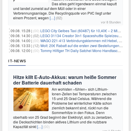
Das alles geht irgendwann einmal kaputt
und landet zumeist auf dem Müll oder in einer
Verbrennungsanlage. Die Recyclingquote von PVC liegt unter
einem Prozent, wegen
[…]
(02)
vor 8 Stunden
09.08. 15:28 |
(00)
LEGO City Gelbes Taxi (60487) für 10,40€ – 2 Minifiguren
09.08. 14:30 |
(02)
LEGO 31134 Creator 3in1 Spaceshuttle Spielzeug für 6,39€
09.08. 14:00 |
(00)
WAGO 221-413 Verbindungsklemmen mit Hebel, 50 Stück für 14,99€
09.08. 13:33 |
(12)
Wolt: 20€ Rabatt auf die ersten zwei Bestellungen für Neukunden
09.08. 12:00 |
(00)
Tommy Hilfiger TH Daily Satchel Mono Handtasche für 73,97€
IT-NEWS
Hitze killt E-Auto-Akkus: warum heiße Sommer
der Batterie dauerhaft schaden
Am wohlsten »fühlen« sich Lithium-
Ionen-Zellen bei Temperaturen zwischen
15 und 25 Grad Celsius. Während die
Probleme bei winterlicher Kälte schon
ziemlich bekannt sind, rückt nun die
Sommerhitze in den Fokus. Denn
oberhalb von 25 Grad beginnt der Elektrolyt, sich zu zersetzen,
die Deckschichten binden aktives Lithium und die nutzbare
Kapazität sinkt
[…]
(00)
vor 1 Stunde