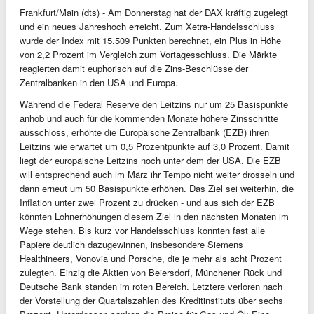
Frankfurt/Main (dts) - Am Donnerstag hat der DAX kräftig zugelegt
und ein neues Jahreshoch erreicht. Zum Xetra-Handelsschluss
wurde der Index mit 15.509 Punkten berechnet, ein Plus in Höhe
von 2,2 Prozent im Vergleich zum Vortagesschluss. Die Märkte
reagierten damit euphorisch auf die Zins-Beschlüsse der
Zentralbanken in den USA und Europa.
Während die Federal Reserve den Leitzins nur um 25 Basispunkte
anhob und auch für die kommenden Monate höhere Zinsschritte
ausschloss, erhöhte die Europäische Zentralbank (EZB) ihren
Leitzins wie erwartet um 0,5 Prozentpunkte auf 3,0 Prozent. Damit
liegt der europäische Leitzins noch unter dem der USA. Die EZB
will entsprechend auch im März ihr Tempo nicht weiter drosseln und
dann erneut um 50 Basispunkte erhöhen. Das Ziel sei weiterhin, die
Inflation unter zwei Prozent zu drücken - und aus sich der EZB
könnten Lohnerhöhungen diesem Ziel in den nächsten Monaten im
Wege stehen. Bis kurz vor Handelsschluss konnten fast alle
Papiere deutlich dazugewinnen, insbesondere Siemens
Healthineers, Vonovia und Porsche, die je mehr als acht Prozent
zulegten. Einzig die Aktien von Beiersdorf, Münchener Rück und
Deutsche Bank standen im roten Bereich. Letztere verloren nach
der Vorstellung der Quartalszahlen des Kreditinstituts über sechs