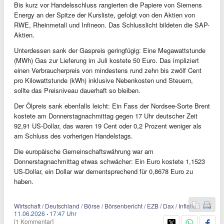
Bis kurz vor Handelsschluss rangierten die Papiere von Siemens
Energy an der Spitze der Kursliste, gefolgt von den Aktien von
RWE, Rheinmetall und Infineon. Das Schlusslicht bildeten die SAP-
Aktien.
Unterdessen sank der Gaspreis geringfügig: Eine Megawattstunde
(MWh) Gas zur Lieferung im Juli kostete 50 Euro. Das impliziert
einen Verbraucherpreis von mindestens rund zehn bis zwölf Cent
pro Kilowattstunde (kWh) inklusive Nebenkosten und Steuern,
sollte das Preisniveau dauerhaft so bleiben.
Der Ölpreis sank ebenfalls leicht: Ein Fass der Nordsee-Sorte Brent
kostete am Donnerstagnachmittag gegen 17 Uhr deutscher Zeit
92,91 US-Dollar, das waren 19 Cent oder 0,2 Prozent weniger als
am Schluss des vorherigen Handelstags.
Die europäische Gemeinschaftswährung war am
Donnerstagnachmittag etwas schwächer: Ein Euro kostete 1,1523
US-Dollar, ein Dollar war dementsprechend für 0,8678 Euro zu
haben.
Wirtschaft / Deutschland / Börse / Börsenbericht / EZB / Dax / Inflation
11.06.2026
·
17:47 Uhr
[1 Kommentar]