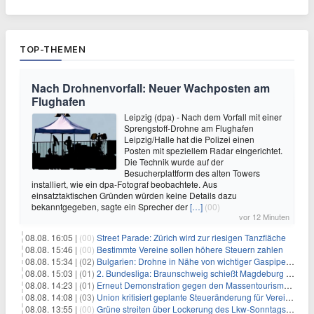
TOP-THEMEN
Nach Drohnenvorfall: Neuer Wachposten am
Flughafen
Leipzig (dpa) - Nach dem Vorfall mit einer
Sprengstoff-Drohne am Flughafen
Leipzig/Halle hat die Polizei einen
Posten mit speziellem Radar eingerichtet.
Die Technik wurde auf der
Besucherplattform des alten Towers
installiert, wie ein dpa-Fotograf beobachtete. Aus
einsatztaktischen Gründen würden keine Details dazu
bekanntgegeben, sagte ein Sprecher der
[…]
(00)
vor 12 Minuten
08.08. 16:05 |
(00)
Street Parade: Zürich wird zur riesigen Tanzfläche
08.08. 15:46 |
(00)
Bestimmte Vereine sollen höhere Steuern zahlen
08.08. 15:34 |
(02)
Bulgarien: Drohne in Nähe von wichtiger Gaspipeline explodiert
08.08. 15:03 |
(01)
2. Bundesliga: Braunschweig schießt Magdeburg ab
08.08. 14:23 |
(01)
Erneut Demonstration gegen den Massentourismus auf Mallorca
08.08. 14:08 |
(03)
Union kritisiert geplante Steueränderung für Vereine
08.08. 13:55 |
(00)
Grüne streiten über Lockerung des Lkw-Sonntagsfahrverbots