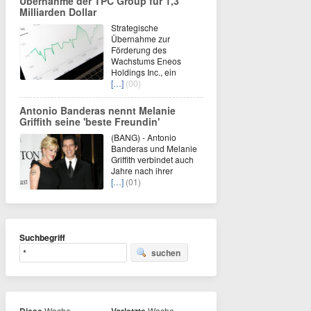
Übernahme der TPC Group für 1,3
Milliarden Dollar
Strategische
Übernahme zur
Förderung des
Wachstums Eneos
Holdings Inc., ein
[…]
(00)
Antonio Banderas nennt Melanie
Griffith seine 'beste Freundin'
(BANG) - Antonio
Banderas und Melanie
Griffith verbindet auch
Jahre nach ihrer
[…]
(01)
Suchbegriff
suchen
Woche
Woche