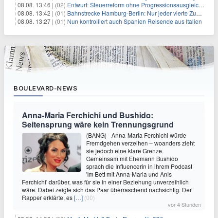
08.08. 13:46 |
(02)
Entwurf: Steuerreform ohne Progressionsausgleich geplant
08.08. 13:42 |
(01)
Bahnstrecke Hamburg-Berlin: Nur jeder vierte Zug pünktlich
08.08. 13:27 |
(01)
Nun kontrolliert auch Spanien Reisende aus Italien
BOULEVARD-NEWS
Anna-Maria Ferchichi und Bushido:
Seitensprung wäre kein Trennungsgrund
(BANG) - Anna-Maria Ferchichi würde
Fremdgehen verzeihen – woanders zieht
sie jedoch eine klare Grenze.
Gemeinsam mit Ehemann Bushido
sprach die Influencerin in ihrem Podcast
'Im Bett mit Anna-Maria und Anis
Ferchichi' darüber, was für sie in einer Beziehung unverzeihlich
wäre. Dabei zeigte sich das Paar überraschend nachsichtig. Der
Rapper erklärte, es
[…]
(00)
vor 4 Stunden