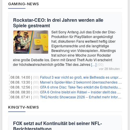
GAMING-NEWS
Rockstar-CEO: In drei Jahren werden alle
Spiele gestreamt
Seit Sony Anfang Juli das Ende der Disc-
Produktion für PlayStation angekündigt
hat, diskutieren Fans weltweit heftig über
Eigentumsrechte und die langfristige
Bewahrung von Videospielen. Allerdings
trat schon eine Woche zuvor Rockstar
eine große Debatte los. Denn mit Grand Theft Auto VI erscheint
der höchstwahrscheinlich größte Titel des Jahres
[…]
(00)
vor 28 Minuten
08.08. 14:00 |
(00)
Fallout 3 war nicht so groß, wie Bethesda es ursprünglich wollte
08.08. 13:30 |
(00)
Marvel’s Spider-Man 2 bekommt überraschendes PS5-Update mit gewünschter Komfortfunktion
08.08. 12:56 |
(00)
GTA 6 ohne Disc: Take-Two erklärt die Entscheidung für Download-Codes
08.08. 08:30 |
(00)
GTA 6 Online bleibt ein Rätsel – Insider stellt das neue Gerücht klar
08.08. 07:41 |
(00)
THQ Nordic Showcase 2026 – Erhaltet mehr Informationen
KINO/TV-NEWS
FOX setzt auf Kontinuität bei seiner NFL-
Berichterstattung