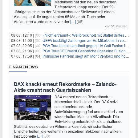
Marinković hat den neuen deutschen
Tiefenrekord knapp verfehlt. Der 29-
Jährige tauchte an der Allmannshauser Steilwand mit einem
Atemzug auf die angestrebten 85 Meter ab. Doch beim
Auftauchen wurde er kurz vor der
[…]
(05)
vor 51 Minuten
08.08. 12:40 |
(00)
«Nicht erträumt»: Wellbrock holt mit Staffel drittes EM-Gold
08.08. 11:00 |
(00)
UEFA bestätigt Zahlungen an Ex-Mitarbeiterin von Infantino
07.08. 22:05 |
(00)
PGA Tour bleibt standhaft gegen LIV Golf Fusion in einem sich wandelnden Sportumfeld
07.08. 21:06 |
(00)
PGA Tour-CEO weist Gespräche über eine Fusion mit LIV Golf zurück und bekräftigt die Wettbewerbslandschaft
07.08. 17:59 |
(04)
Polnische Fahrerin siegt am Mont Ventoux und holt Tour-Gelb
FINANZNEWS
DAX knackt erneut Rekordmarke – Zalando-
Aktie crasht nach Quartalszahlen
DAX erobert neues Rekordhoch –
Momentum bleibt intakt Der DAX setzt
seine beeindruckende
Aufwärtsbewegung fort und markiert zum
wiederholten Male ein Allzeithoch. Die
Entwicklung unterstreicht die anhaltende
Stabilität des deutschen Aktienmarktes trotz wirtschaftlicher
Unsicherheiten, die weiterhin in einzelnen Sektoren nachwirken.
Institutionelle
[…]
(00)