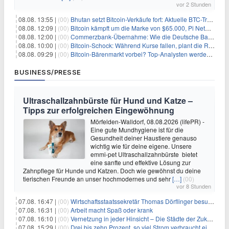
vor 2 Stunden
08.08. 13:55 |
(00)
Bhutan setzt Bitcoin-Verkäufe fort: Aktuelle BTC-Transaktionen
08.08. 12:09 |
(00)
Bitcoin kämpft um die Marke von $65.000, Pi Network gewinnt an Unterstützung
08.08. 12:00 |
(00)
Commerzbank-Übernahme: Wie die Deutsche Bank im Schatten zum großen Gewinner wird
08.08. 10:00 |
(00)
Bitcoin-Schock: Während Kurse fallen, plant die Regierung die Steuer-Bombe
08.08. 09:29 |
(00)
Bitcoin-Bärenmarkt vorbei? Top-Analysten werden optimistisch, aber die Geschichte sagt etwas anderes
BUSINESS/PRESSE
Ultraschallzahnbürste für Hund und Katze –
Tipps zur erfolgreichen Eingewöhnung
Mörfelden-Walldorf, 08.08.2026 (lifePR) -
Eine gute Mundhygiene ist für die
Gesundheit deiner Haustiere genauso
wichtig wie für deine eigene. Unsere
emmi-pet Ultraschallzahnbürste bietet
eine sanfte und effektive Lösung zur
Zahnpflege für Hunde und Katzen. Doch wie gewöhnst du deine
tierischen Freunde an unser hochmodernes und sehr
[…]
(00)
vor 8 Stunden
07.08. 16:47 |
(00)
Wirtschaftsstaatssekretär Thomas Dörflinger besucht Handwerksbetrieb im Kammerbezirk Freiburg
07.08. 16:31 |
(00)
Arbeit macht Spaß oder krank
07.08. 16:10 |
(00)
Vernetzung in jeder Hinsicht – Die Städte der Zukunft sind grün-blau
07.08. 15:29 |
(00)
Drei bis zehn Prozent, so viel Strom verbraucht ein Aufzug im Gebäude