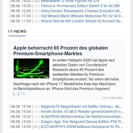
08.08. 14:02 |
(02)
MediaMarkt: 3 Tonie-Figuren für 37€
08.08. 12:30 |
(00)
Fallout 4: Anniversary Edition Switch 2 für 42,39€
08.08. 12:00 |
(00)
Helly Hansen Reisetasche Chelsea Evolution MID 54L für 29,99€
08.08. 11:30 |
(00)
Hot Wheels Mario Wheelie Motocross RC für 34,99€
08.08. 11:00 |
(00)
Ariana Grande will London-Shows für Konzert-Special filmen
IT-NEWS
Apple beherrscht 65 Prozent des globalen
Premium-Smartphone-Marktes
Im ersten Halbjahr 2026 hat Apple laut
aktuellen Daten von Counterpoint
Research stolze 65 Prozent des
weltweiten Marktes für Premium-
Smartphones erobert. Vor allem die hohe
Nachfrage nach der iPhone 17 Modellreihe trieb das Wachstum
im Berichtszeitraum an. iPhone führt das Premium-Segment
[…]
(00)
vor 3 Stunden
08.08. 15:59 |
(00)
MagentaTV MegaStream mit Netflix, Disney+, Apple TV+ & RTL+ für 30€/Monat (effektiv 20,83€/Monat)
08.08. 15:49 |
(00)
Kindle Scribe 16 GB E-Reader generalüberholt mit Eingabestift für 197,99€
08.08. 15:22 |
(00)
ALBATROS Mülltonnenbox 3er Mülltonnenverkleidung aus Metall für 577,15€
08.08. 15:20 |
(00)
Dragon Age: The Veilguard Deluxe Edition PS5 Rollenspiel für 13,76€
08.08. 14:55 |
(01)
ECO-WORTHY 200W faltbares Solarpanel für Powerstation & Camping für 123,99€