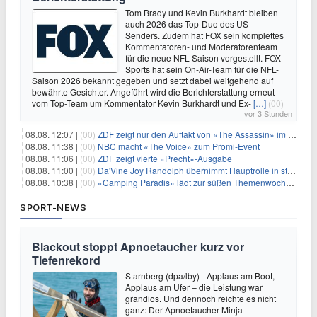
Tom Brady und Kevin Burkhardt bleiben
auch 2026 das Top-Duo des US-
Senders. Zudem hat FOX sein komplettes
Kommentatoren- und Moderatorenteam
für die neue NFL-Saison vorgestellt. FOX
Sports hat sein On-Air-Team für die NFL-
Saison 2026 bekannt gegeben und setzt dabei weitgehend auf
bewährte Gesichter. Angeführt wird die Berichterstattung erneut
vom Top-Team um Kommentator Kevin Burkhardt und Ex-
[…]
(00)
vor 3 Stunden
08.08. 12:07 |
(00)
ZDF zeigt nur den Auftakt von «The Assassin» im Fernsehen
08.08. 11:38 |
(00)
NBC macht «The Voice» zum Promi-Event
08.08. 11:06 |
(00)
ZDF zeigt vierte «Precht»-Ausgabe
08.08. 11:00 |
(00)
Da'Vine Joy Randolph übernimmt Hauptrolle in starbesetzter schwarzer Komödie
08.08. 10:38 |
(00)
«Camping Paradis» lädt zur süßen Themenwoche ein
SPORT-NEWS
Blackout stoppt Apnoetaucher kurz vor
Tiefenrekord
Starnberg (dpa/lby) - Applaus am Boot,
Applaus am Ufer – die Leistung war
grandios. Und dennoch reichte es nicht
ganz: Der Apnoetaucher Minja