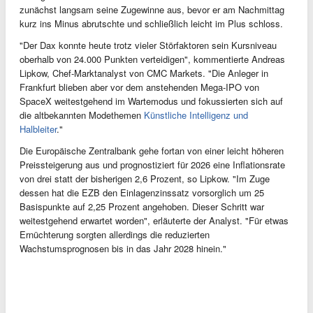
zunächst langsam seine Zugewinne aus, bevor er am Nachmittag
kurz ins Minus abrutschte und schließlich leicht im Plus schloss.
"Der Dax konnte heute trotz vieler Störfaktoren sein Kursniveau
oberhalb von 24.000 Punkten verteidigen", kommentierte Andreas
Lipkow, Chef-Marktanalyst von CMC Markets. "Die Anleger in
Frankfurt blieben aber vor dem anstehenden Mega-IPO von
SpaceX weitestgehend im Wartemodus und fokussierten sich auf
die altbekannten Modethemen
Künstliche Intelligenz und
Halbleiter
."
Die Europäische Zentralbank gehe fortan von einer leicht höheren
Preissteigerung aus und prognostiziert für 2026 eine Inflationsrate
von drei statt der bisherigen 2,6 Prozent, so Lipkow. "Im Zuge
dessen hat die EZB den Einlagenzinssatz vorsorglich um 25
Basispunkte auf 2,25 Prozent angehoben. Dieser Schritt war
weitestgehend erwartet worden", erläuterte der Analyst. "Für etwas
Ernüchterung sorgten allerdings die reduzierten
Wachstumsprognosen bis in das Jahr 2028 hinein."