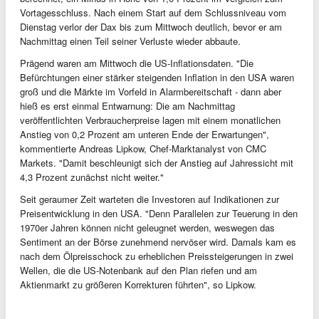
Vortagesschluss. Nach einem Start auf dem Schlussniveau vom
Dienstag verlor der Dax bis zum Mittwoch deutlich, bevor er am
Nachmittag einen Teil seiner Verluste wieder abbaute.
Prägend waren am Mittwoch die US-Inflationsdaten. "Die
Befürchtungen einer stärker steigenden Inflation in den USA waren
groß und die Märkte im Vorfeld in Alarmbereitschaft - dann aber
hieß es erst einmal Entwarnung: Die am Nachmittag
veröffentlichten Verbraucherpreise lagen mit einem monatlichen
Anstieg von 0,2 Prozent am unteren Ende der Erwartungen",
kommentierte Andreas Lipkow, Chef-Marktanalyst von CMC
Markets. "Damit beschleunigt sich der Anstieg auf Jahressicht mit
4,3 Prozent zunächst nicht weiter."
Seit geraumer Zeit warteten die Investoren auf Indikationen zur
Preisentwicklung in den USA. "Denn Parallelen zur Teuerung in den
1970er Jahren können nicht geleugnet werden, weswegen das
Sentiment an der Börse zunehmend nervöser wird. Damals kam es
nach dem Ölpreisschock zu erheblichen Preissteigerungen in zwei
Wellen, die die US-Notenbank auf den Plan riefen und am
Aktienmarkt zu größeren Korrekturen führten", so Lipkow.