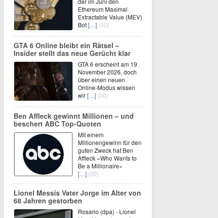
der im Juni den
Ethereum Maximal
Extractable Value (MEV)
Bot
[…]
(00)
GTA 6 Online bleibt ein Rätsel –
Insider stellt das neue Gerücht klar
GTA 6 erscheint am 19.
November 2026, doch
über einen neuen
Online-Modus wissen
wir
[…]
(00)
Ben Affleck gewinnt Millionen – und
beschert ABC Top-Quoten
Mit einem
Millionengewinn für den
guten Zweck hat Ben
Affleck «Who Wants to
Be a Millionaire»
[…]
(00)
Lionel Messis Vater Jorge im Alter von
68 Jahren gestorben
Rosario (dpa) - Lionel