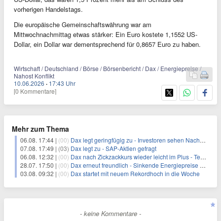
vorherigen Handelstags.
Die europäische Gemeinschaftswährung war am
Mittwochnachmittag etwas stärker: Ein Euro kostete 1,1552 US-
Dollar, ein Dollar war dementsprechend für 0,8657 Euro zu haben.
Wirtschaft / Deutschland / Börse / Börsenbericht / Dax / Energiepreise /
Nahost Konflikt
10.06.2026
·
17:43 Uhr
[0 Kommentare]
Mehr zum Thema
06.08. 17:44 |
(00)
Dax legt geringfügig zu - Investoren sehen Nachholpotenzial
07.08. 17:49 |
(03)
Dax legt zu - SAP-Aktien gefragt
06.08. 12:32 |
(00)
Dax nach Zickzackkurs wieder leicht im Plus - Telekom vorn
28.07. 17:50 |
(00)
Dax erneut freundlich - Sinkende Energiepreise sorgen für Freude
03.08. 09:32 |
(00)
Dax startet mit neuem Rekordhoch in die Woche
- keine Kommentare -