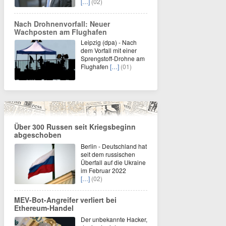
[…]
(02)
Nach Drohnenvorfall: Neuer
Wachposten am Flughafen
Leipzig (dpa) - Nach
dem Vorfall mit einer
Sprengstoff-Drohne am
Flughafen
[…]
(01)
Über 300 Russen seit Kriegsbeginn
abgeschoben
Berlin - Deutschland hat
seit dem russischen
Überfall auf die Ukraine
im Februar 2022
[…]
(02)
MEV-Bot-Angreifer verliert bei
Ethereum-Handel
Der unbekannte Hacker,