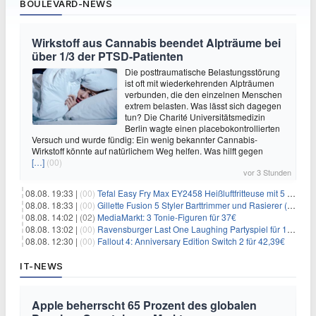
BOULEVARD-NEWS
Wirkstoff aus Cannabis beendet Alpträume bei
über 1/3 der PTSD-Patienten
Die posttraumatische Belastungsstörung
ist oft mit wiederkehrenden Alpträumen
verbunden, die den einzelnen Menschen
extrem belasten. Was lässt sich dagegen
tun? Die Charité Universitätsmedizin
Berlin wagte einen placebokontrollierten
Versuch und wurde fündig: Ein wenig bekannter Cannabis-
Wirkstoff könnte auf natürlichem Weg helfen. Was hilft gegen
[…]
(00)
vor 3 Stunden
08.08. 19:33 |
(00)
Tefal Easy Fry Max EY2458 Heißluftfritteuse mit 5 Litern für 64,99€
08.08. 18:33 |
(00)
Gillette Fusion 5 Styler Barttrimmer und Rasierer (All in One) für 16€
08.08. 14:02 |
(02)
MediaMarkt: 3 Tonie-Figuren für 37€
08.08. 13:02 |
(00)
Ravensburger Last One Laughing Partyspiel für 14,04€
08.08. 12:30 |
(00)
Fallout 4: Anniversary Edition Switch 2 für 42,39€
IT-NEWS
Apple beherrscht 65 Prozent des globalen