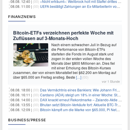
08.08. 12:40 |
(00)
«Nicht erträumt»: Wellbrock holt mit Staffel drittes EM-Gold
08.08. 11:00 |
(00)
UEFA bestätigt Zahlungen an Ex-Mitarbeiterin von Infantino
FINANZNEWS
Bitcoin-ETFs verzeichnen perfekte Woche mit
Zuflüssen auf 3-Monats-Hoch
Nach einem schwachen Juli in Bezug auf
die Performance von Bitcoin-ETFs
starteten die Fonds im August stark und
zogen in der ersten vollen Woche des
Monats über $800 Millionen an. Dies fiel
mit einer Erholung des Bitcoin-Kurses
zusammen, der von einem Monatstief bei $62.200 am Montag auf
über $65.000 am Freitag anstieg. Beste
[…]
(00)
vor 1 Stunde
08.08. 18:00 |
(00)
Das Vermächtnis eines Bankiers: Wie Johann Friedrich Städel sein Imperium unsterblich machte
08.08. 16:11 |
(00)
Cardano (ADA) steigt um 18% in einer Woche: Steht ein Kurs von $0,30 bevor?
08.08. 14:00 |
(00)
DAX knackt erneut Rekordmarke – Zalando-Aktie crasht nach Quartalszahlen
08.08. 13:55 |
(00)
Bhutan setzt Bitcoin-Verkäufe fort: Aktuelle BTC-Transaktionen
08.08. 12:09 |
(00)
Bitcoin kämpft um die Marke von $65.000, Pi Network gewinnt an Unterstützung
BUSINESS/PRESSE