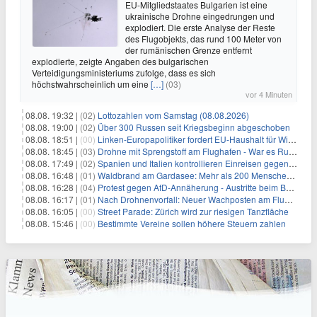
EU-Mitgliedstaates Bulgarien ist eine
ukrainische Drohne eingedrungen und
explodiert. Die erste Analyse der Reste
des Flugobjekts, das rund 100 Meter von
der rumänischen Grenze entfernt
explodierte, zeigte Angaben des bulgarischen
Verteidigungsministeriums zufolge, dass es sich
höchstwahrscheinlich um eine
[…]
(03)
vor 4 Minuten
08.08. 19:32 |
(02)
Lottozahlen vom Samstag (08.08.2026)
08.08. 19:00 |
(02)
Über 300 Russen seit Kriegsbeginn abgeschoben
08.08. 18:51 |
(00)
Linken-Europapolitiker fordert EU-Haushalt für Wirtschaftsumbau
08.08. 18:45 |
(03)
Drohne mit Sprengstoff am Flughafen - War es Russland?
08.08. 17:49 |
(02)
Spanien und Italien kontrollieren Einreisen gegenseitig
08.08. 16:48 |
(01)
Waldbrand am Gardasee: Mehr als 200 Menschen evakuiert
08.08. 16:28 |
(04)
Protest gegen AfD-Annäherung - Austritte beim BSW Sachsen-Anhalt
08.08. 16:17 |
(01)
Nach Drohnenvorfall: Neuer Wachposten am Flughafen
08.08. 16:05 |
(00)
Street Parade: Zürich wird zur riesigen Tanzfläche
08.08. 15:46 |
(00)
Bestimmte Vereine sollen höhere Steuern zahlen