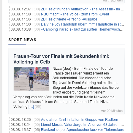
vor 7 Stunden
08.08. 12:07 |
(00)
ZDF zeigt nur den Auftakt von «The Assassin» im Fernsehen
08.08. 11:38 |
(00)
NBC macht «The Voice» zum Promi-Event
08.08. 11:06 |
(00)
ZDF zeigt vierte «Precht»-Ausgabe
08.08. 11:00 |
(00)
Da'Vine Joy Randolph übernimmt Hauptrolle in starbesetzter schwarzer Komödie
08.08. 10:38 |
(00)
«Camping Paradis» lädt zur süßen Themenwoche ein
SPORT-NEWS
Frauen-Tour vor Finale mit Sekundenkrimi:
Vollering in Gelb
Nizza (dpa) - Beim Finale der Tour de
France der Frauen winkt erneut ein
Sekundenkrimi. Die niederländische
Topfavoritin Demi Vollering hat mit ihrem
Sieg auf der vorletzten Etappe das Gelbe
Trikot erobert und geht mit einem
Vorsprung von acht Sekunden auf die Polin Kasia Niewiadoma
auf das Schlussstück am Sonntag mit Start und Ziel in Nizza.
Vollering
[…]
(00)
vor 29 Minuten
08.08. 18:25 |
(00)
Autofahrer fährt in Italien in Gruppe von Radlern
08.08. 18:24 |
(00)
Lionel Messis Vater Jorge im Alter von 68 Jahren gestorben
08.08. 15:37 |
(05)
Blackout stoppt Apnoetaucher kurz vor Tiefenrekord