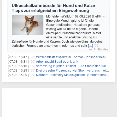
Ultraschallzahnbürste für Hund und Katze –
Tipps zur erfolgreichen Eingewöhnung
Mörfelden-Walldorf, 08.08.2026 (lifePR) -
Eine gute Mundhygiene ist für die
Gesundheit deiner Haustiere genauso
wichtig wie für deine eigene. Unsere
emmi-pet Ultraschallzahnbürste bietet
eine sanfte und effektive Lösung zur
Zahnpflege für Hunde und Katzen. Doch wie gewöhnst du deine
tierischen Freunde an unser hochmodernes und sehr
[…]
(00)
vor 11 Stunden
07.08. 16:47 |
(00)
Wirtschaftsstaatssekretär Thomas Dörflinger besucht Handwerksbetrieb im Kammerbezirk Freiburg
07.08. 16:31 |
(00)
Arbeit macht Spaß oder krank
07.08. 16:10 |
(00)
Vernetzung in jeder Hinsicht – Die Städte der Zukunft sind grün-blau
07.08. 15:29 |
(00)
Drei bis zehn Prozent, so viel Strom verbraucht ein Aufzug im Gebäude
07.08. 15:20 |
(00)
Northern Discovery Metals gibt die Börsennotierung an der Frankfurter Wertpapierbörse bekannt