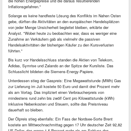
die hohen Energiepreise und die daraus resultierenden
Inflationsgefahren."
Solange es keine handfeste Lösung des Konflikts im Nahen Osten
gebe, dürften die Aktivitäten an den europäischen Handelsplätzen
von jeder Menge Unsicherheit begleitet bleiben, erklärte der
Analyst. "Wobei heute zu beobachten war, dass es weniger eine
Zunahme an Verkäufern gab als vielmehr die passiven
Handelsaktivitäten der bisherigen Käufer zu den Kursverlusten
führten."
Bis kurz vor Handelsschluss standen die Aktien von Telekom,
Adidas, Symrise und Zalando an der Spitze der Kursliste. Das
Schlusslicht bildeten die Siemens-Energy-Papiere.
Unterdessen stieg der Gaspreis: Eine Megawattstunde (MWh) Gas
zur Lieferung im Juli kostete 50 Euro und damit drei Prozent mehr
als am Vortag. Das impliziert einen Verbraucherpreis von
mindestens rund zehn bis zwölf Cent pro Kilowattstunde (kWh)
inklusive Nebenkosten und Steuern, sollte das Preisniveau
dauerhaft so bleiben.
Der Ölpreis stieg ebenfalls: Ein Fass der Nordsee-Sorte Brent
kostete am Mittwochnachmittag gegen 17 Uhr deutscher Zeit 92,82
US-Dollar, das waren 1,5 Prozent mehr als am Schluss des