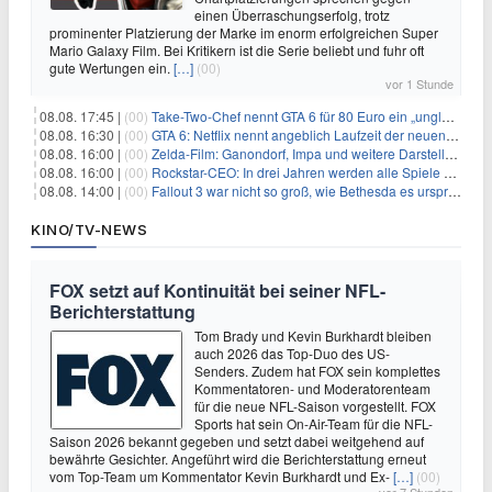
einen Überraschungserfolg, trotz
prominenter Platzierung der Marke im enorm erfolgreichen Super
Mario Galaxy Film. Bei Kritikern ist die Serie beliebt und fuhr oft
gute Wertungen ein.
[…]
(00)
vor 1 Stunde
08.08. 17:45 |
(00)
Take-Two-Chef nennt GTA 6 für 80 Euro ein „unglaubliches Schnäppchen“
08.08. 16:30 |
(00)
GTA 6: Netflix nennt angeblich Laufzeit der neuen Gameplay-Präsentation
08.08. 16:00 |
(00)
Zelda-Film: Ganondorf, Impa und weitere Darsteller sollen feststehen
08.08. 16:00 |
(00)
Rockstar-CEO: In drei Jahren werden alle Spiele gestreamt
08.08. 14:00 |
(00)
Fallout 3 war nicht so groß, wie Bethesda es ursprünglich wollte
KINO/TV-NEWS
FOX setzt auf Kontinuität bei seiner NFL-
Berichterstattung
Tom Brady und Kevin Burkhardt bleiben
auch 2026 das Top-Duo des US-
Senders. Zudem hat FOX sein komplettes
Kommentatoren- und Moderatorenteam
für die neue NFL-Saison vorgestellt. FOX
Sports hat sein On-Air-Team für die NFL-
Saison 2026 bekannt gegeben und setzt dabei weitgehend auf
bewährte Gesichter. Angeführt wird die Berichterstattung erneut
vom Top-Team um Kommentator Kevin Burkhardt und Ex-
[…]
(00)