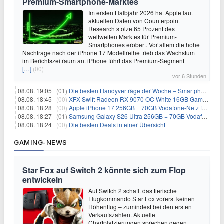
Premium-Smartphone-Marktes
Im ersten Halbjahr 2026 hat Apple laut
aktuellen Daten von Counterpoint
Research stolze 65 Prozent des
weltweiten Marktes für Premium-
Smartphones erobert. Vor allem die hohe
Nachfrage nach der iPhone 17 Modellreihe trieb das Wachstum
im Berichtszeitraum an. iPhone führt das Premium-Segment
[…]
(00)
vor 6 Stunden
08.08. 19:05 |
(01)
Die besten Handyverträge der Woche – Smartphone-Tarife & SIM-Only im Überblick
08.08. 18:45 |
(00)
XFX Swift Radeon RX 9070 OC White 16GB Gaming-Grafikkarte für 579€
08.08. 18:28 |
(00)
Apple iPhone 17 256GB + 70GB Vodafone-Netz für 34,99€/Monat (effektiv 6,41€/Monat)
08.08. 18:27 |
(01)
Samsung Galaxy S26 Ultra 256GB + 70GB Vodafone-Netz für 34,99€/Monat (effektiv 4,74€/Monat)
08.08. 18:24 |
(00)
Die besten Deals in einer Übersicht
GAMING-NEWS
Star Fox auf Switch 2 könnte sich zum Flop
entwickeln
Auf Switch 2 schafft das tierische
Flugkommando Star Fox vorerst keinen
Höhenflug – zumindest bei den ersten
Verkaufszahlen. Aktuelle
Chartplatzierungen sprechen gegen