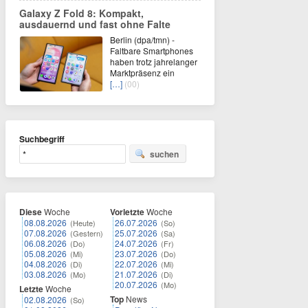
Galaxy Z Fold 8: Kompakt,
ausdauernd und fast ohne Falte
Berlin (dpa/tmn) -
Faltbare Smartphones
haben trotz jahrelanger
Marktpräsenz ein
[…]
(00)
Suchbegriff
suchen
Diese
Woche
Vorletzte
Woche
08.08.2026
26.07.2026
(Heute)
(So)
07.08.2026
25.07.2026
(Gestern)
(Sa)
06.08.2026
24.07.2026
(Do)
(Fr)
05.08.2026
23.07.2026
(Mi)
(Do)
04.08.2026
22.07.2026
(Di)
(Mi)
03.08.2026
21.07.2026
(Mo)
(Di)
20.07.2026
(Mo)
Letzte
Woche
Top
News
02.08.2026
(So)