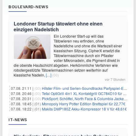
BOULEVARD-NEWS
Londoner Startup tätowiert ohne einen
einzigen Nadelstich
Ein Londoner Start-up will das
Tätowieren neu erfinden, ohne
Nadelstiche und ohne die Wartezeit einer
klassischen Sitzung. CipherX ersetzt die
Tätowiermaschine durch ein Pflaster
voller Mikronadeln, die Pigment direkt in
die oberste Hautschicht abgeben. Herkömmliche Verfahren wie
robotergestützte Tätowiermaschinen setzen weiterhin auf
klassische Nadeln,
[…]
(00)
vor 7 Stunden
07.08. 21:11 |
(00)
Hitster Film- und Serien-Soundtracks Partyspiel-Erweiterung für 6,99€
07.08. 20:46 |
(00)
Tefal OptiGrill 4in1 XL Kontaktgrill GC784D10 für 239,99€
07.08. 20:31 |
(00)
PickSport: Schöffel, North Face & Columbia Jacken ab 39,60€
07.08. 18:45 |
(01)
Monopoly Harry Potter Edition Brettspiel für 22,77€
07.08. 18:22 |
(01)
Makita DMP180Z Akku-Kompressor 18 V für 48,61€
IT-NEWS