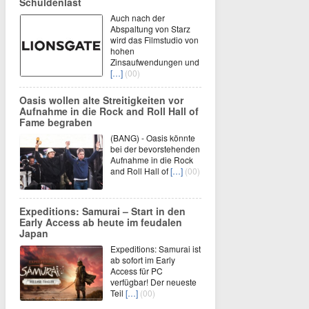
Schuldenlast
Auch nach der
Abspaltung von Starz
wird das Filmstudio von
hohen
Zinsaufwendungen und
[…]
(00)
Oasis wollen alte Streitigkeiten vor
Aufnahme in die Rock and Roll Hall of
Fame begraben
(BANG) - Oasis könnte
bei der bevorstehenden
Aufnahme in die Rock
and Roll Hall of
[…]
(00)
Expeditions: Samurai – Start in den
Early Access ab heute im feudalen
Japan
Expeditions: Samurai ist
ab sofort im Early
Access für PC
verfügbar! Der neueste
Teil
[…]
(00)