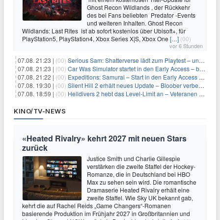
Ghost Recon Wildlands , der Rückkehr
des bei Fans beliebten Predator -Events
und weiteren Inhalten. Ghost Recon
Wildlands: Last Rites ist ab sofort kostenlos über Ubisoft+, für
PlayStation5, PlayStation4, Xbox Series X|S, Xbox One
[…]
(00)
vor 6 Stunden
07.08. 21:23 |
(00)
Serious Sam: Shatterverse lädt zum Playtest – und erscheint schon bald!
07.08. 21:23 |
(00)
Car Was Simulator startet in den Early Access – bald gehts los!
07.08. 21:22 |
(00)
Expeditions: Samurai – Start in den Early Access ab heute im feudalen Japan
07.08. 19:30 |
(00)
Silent Hill 2 erhält neues Update – Bloober verbessert Grafik und Performance
07.08. 18:59 |
(00)
Helldivers 2 hebt das Level-Limit an – Veteranen können endlich weiter aufsteigen
KINO/TV-NEWS
«Heated Rivalry» kehrt 2027 mit neuen Stars
zurück
Justice Smith und Charlie Gillespie
verstärken die zweite Staffel der Hockey-
Romanze, die in Deutschland bei HBO
Max zu sehen sein wird. Die romantische
Dramaserie Heated Rivalry erhält eine
zweite Staffel. Wie Sky UK bekannt gab,
kehrt die auf Rachel Reids „Game Changers“-Romanen
basierende Produktion im Frühjahr 2027 in Großbritannien und