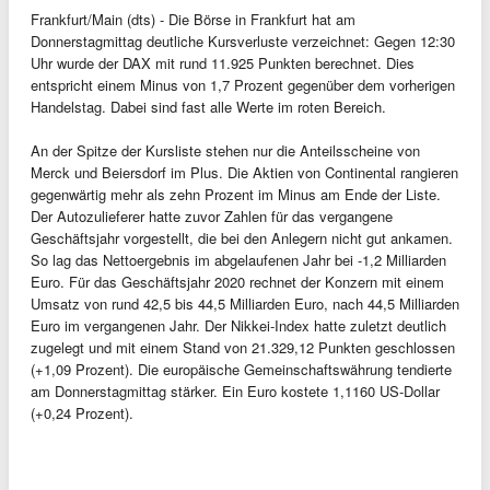
Frankfurt/Main (dts) - Die Börse in Frankfurt hat am
Donnerstagmittag deutliche Kursverluste verzeichnet: Gegen 12:30
Uhr wurde der DAX mit rund 11.925 Punkten berechnet. Dies
entspricht einem Minus von 1,7 Prozent gegenüber dem vorherigen
Handelstag. Dabei sind fast alle Werte im roten Bereich.
An der Spitze der Kursliste stehen nur die Anteilsscheine von
Merck und Beiersdorf im Plus. Die Aktien von Continental rangieren
gegenwärtig mehr als zehn Prozent im Minus am Ende der Liste.
Der Autozulieferer hatte zuvor Zahlen für das vergangene
Geschäftsjahr vorgestellt, die bei den Anlegern nicht gut ankamen.
So lag das Nettoergebnis im abgelaufenen Jahr bei -1,2 Milliarden
Euro. Für das Geschäftsjahr 2020 rechnet der Konzern mit einem
Umsatz von rund 42,5 bis 44,5 Milliarden Euro, nach 44,5 Milliarden
Euro im vergangenen Jahr. Der Nikkei-Index hatte zuletzt deutlich
zugelegt und mit einem Stand von 21.329,12 Punkten geschlossen
(+1,09 Prozent). Die europäische Gemeinschaftswährung tendierte
am Donnerstagmittag stärker. Ein Euro kostete 1,1160 US-Dollar
(+0,24 Prozent).