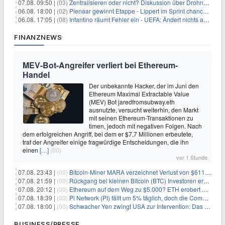
07.08. 09:50 |
(03)
Zentralisieren oder nicht? Diskussion über Drohnenabwehr
06.08. 18:00 |
(02)
Pienaar gewinnt Etappe - Lippert im Sprint chancenlos
06.08. 17:05 |
(08)
Infantino räumt Fehler ein - UEFA: Ändert nichts an Boykott
FINANZNEWS
MEV-Bot-Angreifer verliert bei Ethereum-
Handel
Der unbekannte Hacker, der im Juni den
Ethereum Maximal Extractable Value
(MEV) Bot jaredfromsubway.eth
ausnutzte, versucht weiterhin, den Markt
mit seinen Ethereum-Transaktionen zu
timen, jedoch mit negativen Folgen. Nach
dem erfolgreichen Angriff, bei dem er $7,7 Millionen erbeutete,
traf der Angreifer einige fragwürdige Entscheidungen, die ihn
einen
[…]
(00)
vor 1 Stunde
07.08. 23:43 |
(00)
Bitcoin-Miner MARA verzeichnet Verlust von $611 Millionen bei Umsatzrückgang von 27%
07.08. 21:59 |
(00)
Rückgang bei kleinen Bitcoin (BTC) Investoren erreicht Höchststand seit Dezember 2024
07.08. 20:12 |
(00)
Ethereum auf dem Weg zu $5.000? ETH erobert wichtige Marke zurück, während Institutionen weiter akkumulieren
07.08. 18:39 |
(00)
Pi Network (PI) fällt um 5% täglich, doch die Community bleibt optimistisch
07.08. 18:00 |
(00)
Schwacher Yen zwingt USA zur Intervention: Das größte Risiko seit 15 Jahren
BUSINESS/PRESSE