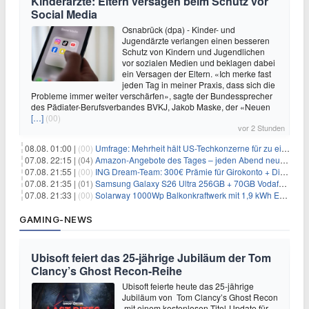
Kinderärzte: Eltern versagen beim Schutz vor
Social Media
Osnabrück (dpa) - Kinder- und
Jugendärzte verlangen einen besseren
Schutz von Kindern und Jugendlichen
vor sozialen Medien und beklagen dabei
ein Versagen der Eltern. «Ich merke fast
jeden Tag in meiner Praxis, dass sich die
Probleme immer weiter verschärfen», sagte der Bundessprecher
des Pädiater-Berufsverbandes BVKJ, Jakob Maske, der «Neuen
[…]
(00)
vor 2 Stunden
08.08. 01:00 |
(00)
Umfrage: Mehrheit hält US-Techkonzerne für zu einflussreich
07.08. 22:15 |
(04)
Amazon-Angebote des Tages – jeden Abend neue Deals zum Stöbern
07.08. 21:55 |
(00)
ING Dream-Team: 300€ Prämie für Girokonto + Direkt-Depot
07.08. 21:35 |
(01)
Samsung Galaxy S26 Ultra 256GB + 70GB Vodafone-Netz für 34,99€/Monat (effektiv 4,74€/Monat)
07.08. 21:33 |
(00)
Solarway 1000Wp Balkonkraftwerk mit 1,9 kWh EcoFlow-Speicher für 719€ + 30€ Filial-Gutschein
GAMING-NEWS
Ubisoft feiert das 25-jährige Jubiläum der Tom
Clancy’s Ghost Recon-Reihe
Ubisoft feierte heute das 25-jährige
Jubiläum von Tom Clancy’s Ghost Recon
mit einem kostenlosen Titel-Update für