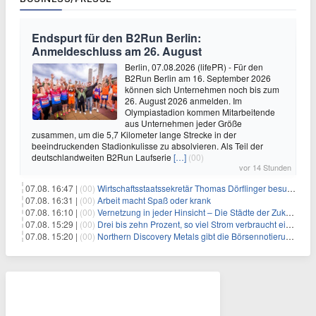
Endspurt für den B2Run Berlin:
Anmeldeschluss am 26. August
Berlin, 07.08.2026 (lifePR) - Für den
B2Run Berlin am 16. September 2026
können sich Unternehmen noch bis zum
26. August 2026 anmelden. Im
Olympiastadion kommen Mitarbeitende
aus Unternehmen jeder Größe
zusammen, um die 5,7 Kilometer lange Strecke in der
beeindruckenden Stadionkulisse zu absolvieren. Als Teil der
deutschlandweiten B2Run Laufserie
[…]
(00)
vor 14 Stunden
07.08. 16:47 |
(00)
Wirtschaftsstaatssekretär Thomas Dörflinger besucht Handwerksbetrieb im Kammerbezirk Freiburg
07.08. 16:31 |
(00)
Arbeit macht Spaß oder krank
07.08. 16:10 |
(00)
Vernetzung in jeder Hinsicht – Die Städte der Zukunft sind grün-blau
07.08. 15:29 |
(00)
Drei bis zehn Prozent, so viel Strom verbraucht ein Aufzug im Gebäude
07.08. 15:20 |
(00)
Northern Discovery Metals gibt die Börsennotierung an der Frankfurter Wertpapierbörse bekannt