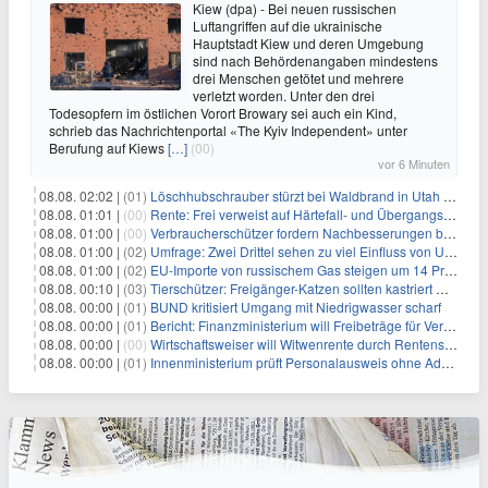
Kiew (dpa) - Bei neuen russischen
Luftangriffen auf die ukrainische
Hauptstadt Kiew und deren Umgebung
sind nach Behördenangaben mindestens
drei Menschen getötet und mehrere
verletzt worden. Unter den drei
Todesopfern im östlichen Vorort Browary sei auch ein Kind,
schrieb das Nachrichtenportal «The Kyiv Independent» unter
Berufung auf Kiews
[…]
(00)
vor 6 Minuten
08.08. 02:02 |
(01)
Löschhubschrauber stürzt bei Waldbrand in Utah ab
08.08. 01:01 |
(00)
Rente: Frei verweist auf Härtefall- und Übergangsregelungen
08.08. 01:00 |
(00)
Verbraucherschützer fordern Nachbesserungen bei Frühstartrente
08.08. 01:00 |
(02)
Umfrage: Zwei Drittel sehen zu viel Einfluss von US-Tech-Konzernen
08.08. 01:00 |
(02)
EU-Importe von russischem Gas steigen um 14 Prozent
08.08. 00:10 |
(03)
Tierschützer: Freigänger-Katzen sollten kastriert werden
08.08. 00:00 |
(01)
BUND kritisiert Umgang mit Niedrigwasser scharf
08.08. 00:00 |
(01)
Bericht: Finanzministerium will Freibeträge für Vereine senken
08.08. 00:00 |
(00)
Wirtschaftsweiser will Witwenrente durch Rentensplitting ersetzen
08.08. 00:00 |
(01)
Innenministerium prüft Personalausweis ohne Adresse