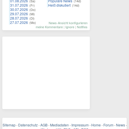
01.08.2026
Populäre News
(Sa)
(14d)
31.07.2026
Heiß diskutiert
(Fr)
(14d)
30.07.2026
(Do)
29.07.2026
(Mi)
28.07.2026
(Di)
27.07.2026
(Mo)
News-Ansicht konfigurieren
meine Kommentare
|
Ignore
|
Notifies
Sitemap
·
Datenschutz
·
AGB
·
Mediadaten
·
Impressum
·
Home
·
Forum
·
News
·