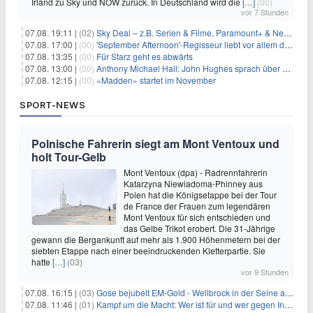
Irland zu Sky und NOW zurück. In Deutschland wird die
[…]
(00)
vor 7 Stunden
07.08. 19:11 |
(02)
Sky Deal – z.B. Serien & Filme, Paramount+ & Netflix für 19,99€/Monat
07.08. 17:00 |
(00)
'September Afternoon'-Regisseur liebt vor allem die 'Banalität' in seinen Filmen
07.08. 13:35 |
(00)
Für Starz geht es abwärts
07.08. 13:00 |
(00)
Anthony Michael Hall: John Hughes sprach über eine Fortsetzung von 'The Breakfast Club'
07.08. 12:15 |
(00)
«Madden» startet im November
SPORT-NEWS
Polnische Fahrerin siegt am Mont Ventoux und
holt Tour-Gelb
Mont Ventoux (dpa) - Radrennfahrerin
Katarzyna Niewiadoma-Phinney aus
Polen hat die Königsetappe bei der Tour
de France der Frauen zum legendären
Mont Ventoux für sich entschieden und
das Gelbe Trikot erobert. Die 31-Jährige
gewann die Bergankunft auf mehr als 1.900 Höhenmetern bei der
siebten Etappe nach einer beeindruckenden Kletterpartie. Sie
hatte
[…]
(03)
vor 9 Stunden
07.08. 16:15 |
(03)
Gose bejubelt EM-Gold - Wellbrock in der Seine ausgebremst
07.08. 11:46 |
(01)
Kampf um die Macht: Wer ist für und wer gegen Infantino?