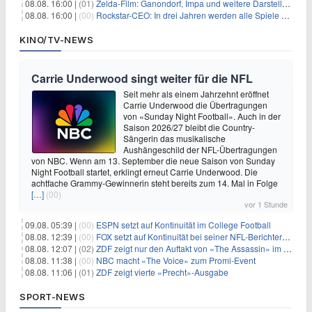
08.08. 16:00 |
(01)
Zelda-Film: Ganondorf, Impa und weitere Darsteller sollen feststehen
08.08. 16:00 |
(00)
Rockstar-CEO: In drei Jahren werden alle Spiele gestreamt
KINO/TV-NEWS
Carrie Underwood singt weiter für die NFL
Seit mehr als einem Jahrzehnt eröffnet
Carrie Underwood die Übertragungen
von «Sunday Night Football». Auch in der
Saison 2026/27 bleibt die Country-
Sängerin das musikalische
Aushängeschild der NFL-Übertragungen
von NBC. Wenn am 13. September die neue Saison von Sunday
Night Football startet, erklingt erneut Carrie Underwood. Die
achtfache Grammy-Gewinnerin steht bereits zum 14. Mal in Folge
[…]
(00)
vor 1 Stunde
09.08. 05:39 |
(00)
ESPN setzt auf Kontinuität im College Football
08.08. 12:39 |
(00)
FOX setzt auf Kontinuität bei seiner NFL-Berichterstattung
08.08. 12:07 |
(02)
ZDF zeigt nur den Auftakt von «The Assassin» im Fernsehen
08.08. 11:38 |
(00)
NBC macht «The Voice» zum Promi-Event
08.08. 11:06 |
(01)
ZDF zeigt vierte «Precht»-Ausgabe
SPORT-NEWS