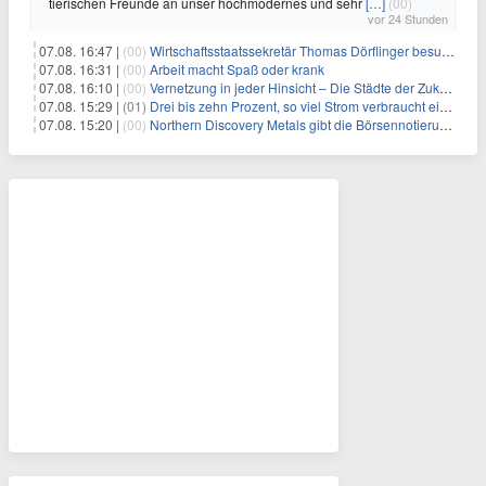
tierischen Freunde an unser hochmodernes und sehr
[…]
(00)
vor 24 Stunden
07.08. 16:47 |
(00)
Wirtschaftsstaatssekretär Thomas Dörflinger besucht Handwerksbetrieb im Kammerbezirk Freiburg
07.08. 16:31 |
(00)
Arbeit macht Spaß oder krank
07.08. 16:10 |
(00)
Vernetzung in jeder Hinsicht – Die Städte der Zukunft sind grün-blau
07.08. 15:29 |
(01)
Drei bis zehn Prozent, so viel Strom verbraucht ein Aufzug im Gebäude
07.08. 15:20 |
(00)
Northern Discovery Metals gibt die Börsennotierung an der Frankfurter Wertpapierbörse bekannt