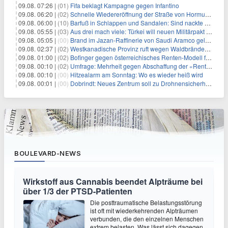
09.08. 07:26 |
(01)
Fifa beklagt Kampagne gegen Infantino
09.08. 06:20 |
(02)
Schnelle Wiedereröffnung der Straße von Hormus ungewiss
09.08. 06:00 |
(10)
Barfuß in Schlappen und Sandalen: Sind nackte Füße eklig?
09.08. 05:55 |
(03)
Aus drei mach viele: Türkei will neuen Militärpakt erweitern
09.08. 05:05 |
(00)
Brand im Jazan-Raffinerie von Saudi Aramco gelöscht: Auswirkungen auf die Energiemärkte
09.08. 02:37 |
(02)
Westkanadische Provinz ruft wegen Waldbränden Notstand aus
09.08. 01:00 |
(02)
Bofinger gegen österreichisches Renten-Modell für Schwerarbeiter
09.08. 00:10 |
(02)
Umfrage: Mehrheit gegen Abschaffung der «Rente mit 63»
09.08. 00:10 |
(00)
Hitzealarm am Sonntag: Wo es wieder heiß wird
09.08. 00:01 |
(00)
Dobrindt: Neues Zentrum soll zu Drohnensicherheit forschen
BOULEVARD-NEWS
Wirkstoff aus Cannabis beendet Alpträume bei
über 1/3 der PTSD-Patienten
Die posttraumatische Belastungsstörung
ist oft mit wiederkehrenden Alpträumen
verbunden, die den einzelnen Menschen
extrem belasten. Was lässt sich dagegen