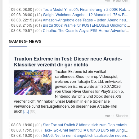
vor 19 Stunden
09.08. 08:00 |
(00)
Tesla Model Y mit 0% Finanzierung + 2.000€ Rabatt für 38.970€
09.08. 06:00 |
(12)
Weight Watchers Angebot: 12 Monate mit 75% Rabatt ab 6,25€/Monat
08.08. 22:15 |
(04)
Amazon-Angebote des Tages – jeden Abend neue Deals zum Stöbern
08.08. 21:45 |
(01)
Bis zu 300€ Prämie für KOSTENLOSES Girokonto bei der Santander – 50€ schon nach 1 Woche!
08.08. 20:57 |
(00)
Cthulhu: The Cosmic Abyss PS5-Horror-Adventure für 27,99€
GAMING-NEWS
Truxton Extreme im Test: Dieser neue Arcade-
Klassiker verzeiht dir gar nichts
Truxton Extreme ist ein vertikal
scrollendes Shoot-‚em-up-Videospiel,
welches von Tatsujin Co. Ltd. entwickelt
geworden ist. Es wurde am 30.07.2026
von Clear River Games für PlayStation 5,
Nintendo Switch 2 und Xbox Series X/S
veröffentlicht. Wir haben unser Daheim in eine Spielhalle
verwandelt und herausgefunden, ob dieser neue Arcade-Titel
auch
[…]
(00)
vor 11 Stunden
08.08. 18:00 |
(00)
Star Fox auf Switch 2 könnte sich zum Flop entwickeln
08.08. 17:45 |
(00)
Take-Two-Chef nennt GTA 6 für 80 Euro ein „unglaubliches Schnäppchen“
08.08. 16:30 |
(00)
GTA 6: Netflix nennt angeblich Laufzeit der neuen Gameplay-Präsentation