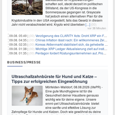
schaffen soll, steckt derzeit im politischen
Stillstand, da der US-Kongress in die
Sommerpause gegangen ist. Grayscale
hat jedoch einen alternativen Plan für die
Kryptoindustrie in den USA vorgestellt, falls das Gesetz in diesem
Jahr nicht verabschiedet wird. Krypto wird überleben
[…]
(00)
vor 38 Minuten
09.08. 05:49 |
(00)
Verzögerung des CLARITY Acts: Droht XRP ein Fall unter die $1-Marke?
09.08. 04:35 |
(00)
Chinas Inflation lässt nach: Ein willkommenes Zeichen für Investoren angesichts der Folgen des Öl-Schocks
09.08. 02:35 |
(00)
Koreas Aktienmarkt stabilisiert sich, da gehebelte Positionen abgebaut werden
09.08. 01:38 |
(00)
Wichtige XRP Ledger Aktualisierung zielt auf institutionelle Akzeptanz ab
09.08. 01:35 |
(00)
Pentagon fordert Rüstungsunternehmen auf, Produktion angesichts eskalierender globaler Spannungen zu steigern
BUSINESS/PRESSE
Ultraschallzahnbürste für Hund und Katze –
Tipps zur erfolgreichen Eingewöhnung
Mörfelden-Walldorf, 08.08.2026 (lifePR) -
Eine gute Mundhygiene ist für die
Gesundheit deiner Haustiere genauso
wichtig wie für deine eigene. Unsere
emmi-pet Ultraschallzahnbürste bietet
eine sanfte und effektive Lösung zur
Zahnpflege für Hunde und Katzen. Doch wie gewöhnst du deine