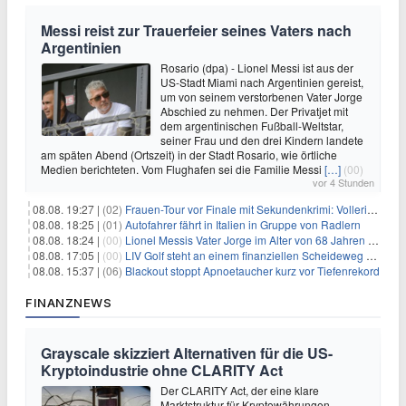
Messi reist zur Trauerfeier seines Vaters nach
Argentinien
Rosario (dpa) - Lionel Messi ist aus der
US-Stadt Miami nach Argentinien gereist,
um von seinem verstorbenen Vater Jorge
Abschied zu nehmen. Der Privatjet mit
dem argentinischen Fußball-Weltstar,
seiner Frau und den drei Kindern landete
am späten Abend (Ortszeit) in der Stadt Rosario, wie örtliche
Medien berichteten. Vom Flughafen sei die Familie Messi
[…]
(00)
vor 4 Stunden
08.08. 19:27 |
(02)
Frauen-Tour vor Finale mit Sekundenkrimi: Vollering in Gelb
08.08. 18:25 |
(01)
Autofahrer fährt in Italien in Gruppe von Radlern
08.08. 18:24 |
(00)
Lionel Messis Vater Jorge im Alter von 68 Jahren gestorben
08.08. 17:05 |
(00)
LIV Golf steht an einem finanziellen Scheideweg auf der Suche nach neuen Investitionen
08.08. 15:37 |
(06)
Blackout stoppt Apnoetaucher kurz vor Tiefenrekord
FINANZNEWS
Grayscale skizziert Alternativen für die US-
Kryptoindustrie ohne CLARITY Act
Der CLARITY Act, der eine klare
Marktstruktur für Kryptowährungen