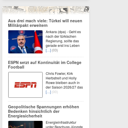
Aus drei mach viele: Türkei will neuen
Militärpakt erweitern
Ankara (dpa) - Geht es
nach der türkischen
Regierung, sollte das
gerade erst ins Leben
[…]
(03)
ESPN setzt auf Kontinuität im College
Football
Chris Fowler, Kirk
Herbstreit und Holly
Rowe bleiben auch in
der Saison 2026/27 das
[…]
(00)
Geopolitische Spannungen erhöhen
Bedenken hinsichtlich der
Energiesicherheit
Energieinfrastruktur
unter Beschuss Jüngste