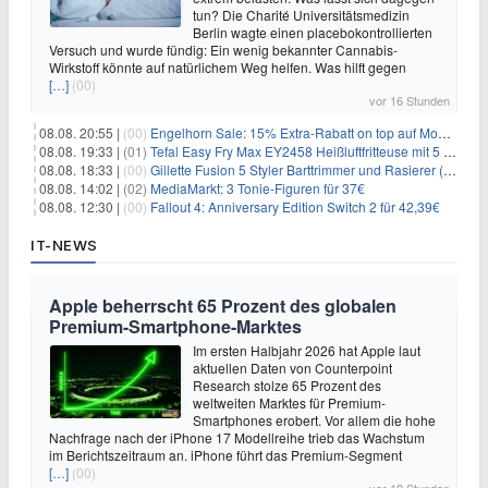
tun? Die Charité Universitätsmedizin
Berlin wagte einen placebokontrollierten
Versuch und wurde fündig: Ein wenig bekannter Cannabis-
Wirkstoff könnte auf natürlichem Weg helfen. Was hilft gegen
[…]
(00)
vor 16 Stunden
08.08. 20:55 |
(00)
Engelhorn Sale: 15% Extra-Rabatt on top auf Mode- und Sport-Artikel
08.08. 19:33 |
(01)
Tefal Easy Fry Max EY2458 Heißluftfritteuse mit 5 Litern für 64,99€
08.08. 18:33 |
(00)
Gillette Fusion 5 Styler Barttrimmer und Rasierer (All in One) für 16€
08.08. 14:02 |
(02)
MediaMarkt: 3 Tonie-Figuren für 37€
08.08. 12:30 |
(00)
Fallout 4: Anniversary Edition Switch 2 für 42,39€
IT-NEWS
Apple beherrscht 65 Prozent des globalen
Premium-Smartphone-Marktes
Im ersten Halbjahr 2026 hat Apple laut
aktuellen Daten von Counterpoint
Research stolze 65 Prozent des
weltweiten Marktes für Premium-
Smartphones erobert. Vor allem die hohe
Nachfrage nach der iPhone 17 Modellreihe trieb das Wachstum
im Berichtszeitraum an. iPhone führt das Premium-Segment
[…]
(00)