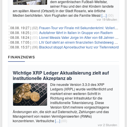
dem argentinischen Fußball-Weltstar,
seiner Frau und den drei Kindern landete
am späten Abend (Ortszeit) in der Stadt Rosario, wie örtliche
Medien berichteten. Vom Flughafen sei die Familie Messi
[…]
(00)
vor 19 Minuten
08.08. 19:27 |
(02)
Frauen-Tour vor Finale mit Sekundenkrimi: Vollering in Gelb
08.08. 18:25 |
(00)
Autofahrer fährt in Italien in Gruppe von Radlern
08.08. 18:24 |
(00)
Lionel Messis Vater Jorge im Alter von 68 Jahren gestorben
08.08. 17:05 |
(00)
LIV Golf steht an einem finanziellen Scheideweg auf der Suche nach neuen Investitionen
08.08. 15:37 |
(06)
Blackout stoppt Apnoetaucher kurz vor Tiefenrekord
FINANZNEWS
Wichtige XRP Ledger Aktualisierung zielt auf
institutionelle Akzeptanz ab
Die neueste Version 3.3.0 des XRP
Ledgers (XRPL) wurde veröffentlicht und
markiert einen weiteren Schritt in
Richtung einer Infrastruktur für die
institutionelle Tokenisierung. Diese
Version führt mehrere vorgeschlagene
Änderungen ein, die sich auf Datenschutz, Zahlungen und das
Management von realen Vermögenswerten (RWAs)
konzentrieren. Vertrauliche
[…]
(00)
vor 2 Stunden