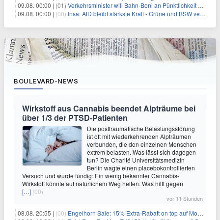
09.08. 00:00 |
(01)
Verkehrsminister will Bahn-Boni an Pünktlichkeit koppeln
09.08. 00:00 |
(00)
Insa: AfD bleibt stärkste Kraft - Grüne und BSW verlieren
BOULEVARD-NEWS
Wirkstoff aus Cannabis beendet Alpträume bei
über 1/3 der PTSD-Patienten
Die posttraumatische Belastungsstörung
ist oft mit wiederkehrenden Alpträumen
verbunden, die den einzelnen Menschen
extrem belasten. Was lässt sich dagegen
tun? Die Charité Universitätsmedizin
Berlin wagte einen placebokontrollierten
Versuch und wurde fündig: Ein wenig bekannter Cannabis-
Wirkstoff könnte auf natürlichem Weg helfen. Was hilft gegen
[…]
(00)
vor 11 Stunden
08.08. 20:55 |
(00)
Engelhorn Sale: 15% Extra-Rabatt on top auf Mode- und Sport-Artikel