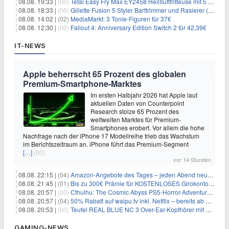
08.08. 19:33 |
(00)
Tefal Easy Fry Max EY2458 Heißluftfritteuse mit 5 Litern für 64,99€
08.08. 18:33 |
(00)
Gillette Fusion 5 Styler Barttrimmer und Rasierer (All in One) für 16€
08.08. 14:02 |
(02)
MediaMarkt: 3 Tonie-Figuren für 37€
08.08. 12:30 |
(00)
Fallout 4: Anniversary Edition Switch 2 für 42,39€
IT-NEWS
Apple beherrscht 65 Prozent des globalen
Premium-Smartphone-Marktes
Im ersten Halbjahr 2026 hat Apple laut
aktuellen Daten von Counterpoint
Research stolze 65 Prozent des
weltweiten Marktes für Premium-
Smartphones erobert. Vor allem die hohe
Nachfrage nach der iPhone 17 Modellreihe trieb das Wachstum
im Berichtszeitraum an. iPhone führt das Premium-Segment
[…]
(00)
vor 14 Stunden
08.08. 22:15 |
(04)
Amazon-Angebote des Tages – jeden Abend neue Deals zum Stöbern
08.08. 21:45 |
(01)
Bis zu 300€ Prämie für KOSTENLOSES Girokonto bei der Santander – 50€ schon nach 1 Woche!
08.08. 20:57 |
(00)
Cthulhu: The Cosmic Abyss PS5-Horror-Adventure für 27,99€
08.08. 20:57 |
(04)
50% Rabatt auf waipu.tv inkl. Netflix – bereits ab 9€/Monat (statt 17,99€)
08.08. 20:53 |
(00)
Teufel REAL BLUE NC 3 Over-Ear-Kopfhörer mit ANC für 149,99€
GAMING-NEWS