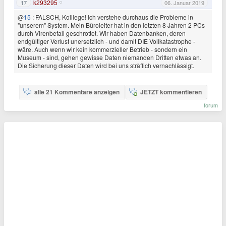
k293295
17
06. Januar 2019
@
15
: FALSCH, Kolllege! ich verstehe durchaus die Probleme in
"unserem" System. Mein Büroleiter hat in den letzten 8 Jahren 2 PCs
durch Virenbefall geschrottet. Wir haben Datenbanken, deren
endgültiger Verlust unersetzlich - und damit DIE Vollkatastrophe -
wäre. Auch wenn wir kein kommerzieller Betrieb - sondern ein
Museum - sind, gehen gewisse Daten niemanden Dritten etwas an.
Die Sicherung dieser Daten wird bei uns sträflich vernachlässigt.
alle 21 Kommentare anzeigen
JETZT kommentieren
forum