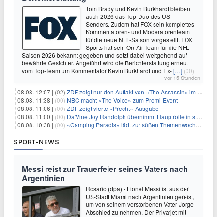
Tom Brady und Kevin Burkhardt bleiben
auch 2026 das Top-Duo des US-
Senders. Zudem hat FOX sein komplettes
Kommentatoren- und Moderatorenteam
für die neue NFL-Saison vorgestellt. FOX
Sports hat sein On-Air-Team für die NFL-
Saison 2026 bekannt gegeben und setzt dabei weitgehend auf
bewährte Gesichter. Angeführt wird die Berichterstattung erneut
vom Top-Team um Kommentator Kevin Burkhardt und Ex-
[…]
(00)
vor 15 Stunden
08.08. 12:07 |
(02)
ZDF zeigt nur den Auftakt von «The Assassin» im Fernsehen
08.08. 11:38 |
(00)
NBC macht «The Voice» zum Promi-Event
08.08. 11:06 |
(00)
ZDF zeigt vierte «Precht»-Ausgabe
08.08. 11:00 |
(00)
Da'Vine Joy Randolph übernimmt Hauptrolle in starbesetzter schwarzer Komödie
08.08. 10:38 |
(00)
«Camping Paradis» lädt zur süßen Themenwoche ein
SPORT-NEWS
Messi reist zur Trauerfeier seines Vaters nach
Argentinien
Rosario (dpa) - Lionel Messi ist aus der
US-Stadt Miami nach Argentinien gereist,
um von seinem verstorbenen Vater Jorge
Abschied zu nehmen. Der Privatjet mit