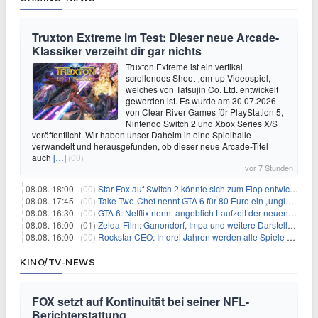
Truxton Extreme im Test: Dieser neue Arcade-
Klassiker verzeiht dir gar nichts
Truxton Extreme ist ein vertikal
scrollendes Shoot-‚em-up-Videospiel,
welches von Tatsujin Co. Ltd. entwickelt
geworden ist. Es wurde am 30.07.2026
von Clear River Games für PlayStation 5,
Nintendo Switch 2 und Xbox Series X/S
veröffentlicht. Wir haben unser Daheim in eine Spielhalle
verwandelt und herausgefunden, ob dieser neue Arcade-Titel
auch
[…]
(00)
vor 7 Stunden
08.08. 18:00 |
(00)
Star Fox auf Switch 2 könnte sich zum Flop entwickeln
08.08. 17:45 |
(00)
Take-Two-Chef nennt GTA 6 für 80 Euro ein „unglaubliches Schnäppchen“
08.08. 16:30 |
(00)
GTA 6: Netflix nennt angeblich Laufzeit der neuen Gameplay-Präsentation
08.08. 16:00 |
(01)
Zelda-Film: Ganondorf, Impa und weitere Darsteller sollen feststehen
08.08. 16:00 |
(00)
Rockstar-CEO: In drei Jahren werden alle Spiele gestreamt
KINO/TV-NEWS
FOX setzt auf Kontinuität bei seiner NFL-
Berichterstattung