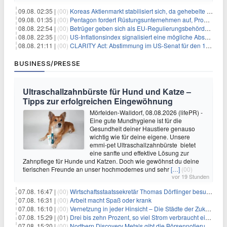
09.08. 02:35 |
(00)
Koreas Aktienmarkt stabilisiert sich, da gehebelte Positionen abgebaut werden
09.08. 01:35 |
(00)
Pentagon fordert Rüstungsunternehmen auf, Produktion angesichts eskalierender globaler Spannungen zu steigern
08.08. 22:54 |
(00)
Betrüger geben sich als EU-Regulierungsbehörden aus, um Krypto-Nutzer nach MiCA-Deadline ins Visier zu nehmen
08.08. 22:35 |
(00)
US-Inflationsindex signalisiert eine mögliche Abschwächung der Inflationsdruck
08.08. 21:11 |
(00)
CLARITY Act: Abstimmung im US-Senat für den 15. September angesetzt
BUSINESS/PRESSE
Ultraschallzahnbürste für Hund und Katze –
Tipps zur erfolgreichen Eingewöhnung
Mörfelden-Walldorf, 08.08.2026 (lifePR) -
Eine gute Mundhygiene ist für die
Gesundheit deiner Haustiere genauso
wichtig wie für deine eigene. Unsere
emmi-pet Ultraschallzahnbürste bietet
eine sanfte und effektive Lösung zur
Zahnpflege für Hunde und Katzen. Doch wie gewöhnst du deine
tierischen Freunde an unser hochmodernes und sehr
[…]
(00)
vor 19 Stunden
07.08. 16:47 |
(00)
Wirtschaftsstaatssekretär Thomas Dörflinger besucht Handwerksbetrieb im Kammerbezirk Freiburg
07.08. 16:31 |
(00)
Arbeit macht Spaß oder krank
07.08. 16:10 |
(00)
Vernetzung in jeder Hinsicht – Die Städte der Zukunft sind grün-blau
07.08. 15:29 |
(01)
Drei bis zehn Prozent, so viel Strom verbraucht ein Aufzug im Gebäude
07.08. 15:20 |
(00)
Northern Discovery Metals gibt die Börsennotierung an der Frankfurter Wertpapierbörse bekannt