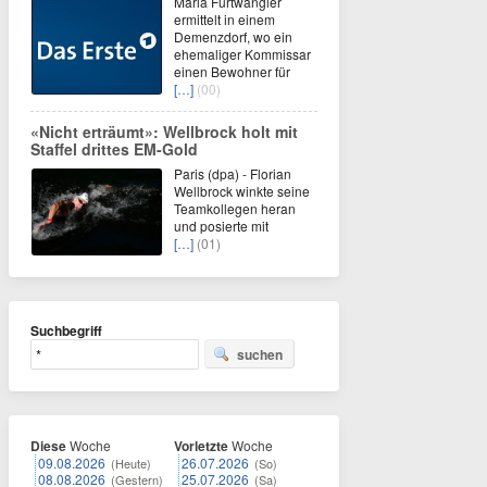
Maria Furtwängler
ermittelt in einem
Demenzdorf, wo ein
ehemaliger Kommissar
einen Bewohner für
[…]
(00)
«Nicht erträumt»: Wellbrock holt mit
Staffel drittes EM-Gold
Paris (dpa) - Florian
Wellbrock winkte seine
Teamkollegen heran
und posierte mit
[…]
(01)
Suchbegriff
suchen
Diese
Woche
Vorletzte
Woche
09.08.2026
26.07.2026
(Heute)
(So)
08.08.2026
25.07.2026
(Gestern)
(Sa)