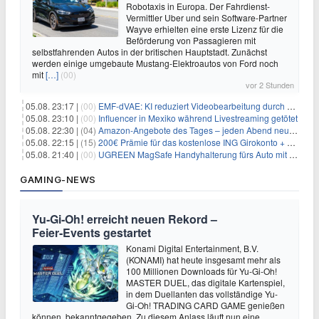
Robotaxis in Europa. Der Fahrdienst-
Vermittler Uber und sein Software-Partner
Wayve erhielten eine erste Lizenz für die
Beförderung von Passagieren mit
selbstfahrenden Autos in der britischen Hauptstadt. Zunächst
werden einige umgebaute Mustang-Elektroautos von Ford noch
mit
[…]
(00)
vor 2 Stunden
05.08. 23:17 |
(00)
EMF-dVAE: KI reduziert Videobearbeitung durch audio-gesteuerte Bildauswahl um 65%
05.08. 23:10 |
(00)
Influencer in Mexiko während Livestreaming getötet
05.08. 22:30 |
(04)
Amazon-Angebote des Tages – jeden Abend neue Deals zum Stöbern
05.08. 22:15 |
(15)
200€ Prämie für das kostenlose ING Girokonto + gratis Visa + 3,75% Zinsen
05.08. 21:40 |
(00)
UGREEN MagSafe Handyhalterung fürs Auto mit 20 N52-Magneten für 7,96€
GAMING-NEWS
Yu‑Gi‑Oh! erreicht neuen Rekord –
Feier‑Events gestartet
Konami Digital Entertainment, B.V.
(KONAMI) hat heute insgesamt mehr als
100 Millionen Downloads für Yu-Gi-Oh!
MASTER DUEL, das digitale Kartenspiel,
in dem Duellanten das vollständige Yu-
Gi-Oh! TRADING CARD GAME genießen
können, bekanntgegeben. Zu diesem Anlass läuft nun eine