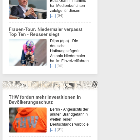
Boss Gianni Infantino
hat Medienberichten
zufolge für diesen
[…]
(04)
Frauen-Tour: Niedermaier verpasst
Top Ten - Reusser siegt
Dijon (dpa) - Die
deutsche
Hoffnungsträgerin
Antonia Niedermaier
hat im Einzelzeitfahren
[…]
(00)
THW fordert mehr Investitionen in
Bevölkerungsschutz
Berlin - Angesichts der
akuten Brandgefahr in
weiten Teilen
Deutschlands wirbt die
[…]
(01)