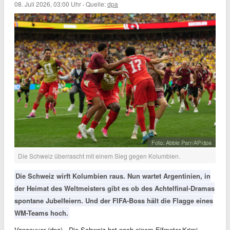
08. Juli 2026, 03:00 Uhr
·
Quelle:
dpa
Foto: Abbie Parr/AP/dpa
Die Schweiz überrascht mit einem Sieg gegen Kolumbien.
Die Schweiz wirft Kolumbien raus. Nun wartet Argentinien, in
der Heimat des Weltmeisters gibt es ob des Achtelfinal-Dramas
spontane Jubelfeiern. Und der FIFA-Boss hält die Flagge eines
WM-Teams hoch.
Vancouver (dpa) - Die Schweiz hat nach einem Elfmeter-Krimi