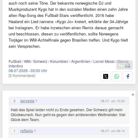
auch noch seine Töne. Der bekannte norwegische DJ und
Musikproduzent Kygo hat in den sozialen Medien einen zehn Jahre
alten Rap-Song des Fußball-Stars veröffentlicht. 2016 habe
Haaland ein Lied namens «Kygo Jo» kreiert, erklärte der 34-Jährige
bei Instagram. Er habe inzwischen einen Remix daraus gemacht
und beschlossen, diesen zu veröffentlichen, sollte Norwegens
Torjäger im WM-Achtelfinale gegen Brasilien treffen. Und Kygo hielt
sein Versprechen.
Fußball / WM / Schweiz / Kolumbien / Argentinien / Lionel Messi / Gianni
Infantino
08.07.2026
·
03:00 Uhr
[2 Kommentare]
servesta
2
08.07. um 10:24
Hab das Spiel leider nicht zu Ende gesehen. Der Schweiz gilt mein
Glückwunsch. Nun geht es gegen den amtierenden Weltmeister. Viel
Glück dem Team.
raffaela
1
08.07. um 06:14