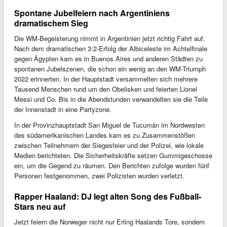
Spontane Jubelfeiern nach Argentiniens
dramatischem Sieg
Die WM-Begeisterung nimmt in Argentinien jetzt richtig Fahrt auf.
Nach dem dramatischen 3:2-Erfolg der Albiceleste im Achtelfinale
gegen Ägypten kam es in Buenos Aires und anderen Städten zu
spontanen Jubelszenen, die schon ein wenig an den WM-Triumph
2022 erinnerten. In der Hauptstadt versammelten sich mehrere
Tausend Menschen rund um den Obelisken und feierten Lionel
Messi und Co. Bis in die Abendstunden verwandelten sie die Teile
der Innenstadt in eine Partyzone.
In der Provinzhauptstadt San Miguel de Tucumán im Nordwesten
des südamerikanischen Landes kam es zu Zusammenstößen
zwischen Teilnehmern der Siegesfeier und der Polizei, wie lokale
Medien berichteten. Die Sicherheitskräfte setzen Gummigeschosse
ein, um die Gegend zu räumen. Den Berichten zufolge wurden fünf
Personen festgenommen, zwei Polizisten wurden verletzt.
Rapper Haaland: DJ legt alten Song des Fußball-
Stars neu auf
Jetzt feiern die Norweger nicht nur Erling Haalands Tore, sondern