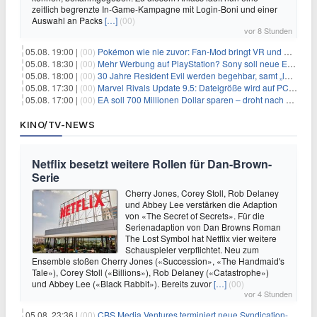
zeitlich begrenzte In-Game-Kampagne mit Login-Boni und einer
Auswahl an Packs
[…]
(00)
vor 8 Stunden
05.08. 19:00 |
(00)
Pokémon wie nie zuvor: Fan-Mod bringt VR und Ego-Perspektive nach Kanto
05.08. 18:30 |
(00)
Mehr Werbung auf PlayStation? Sony soll neue Einnahmequellen prüfen
05.08. 18:00 |
(00)
30 Jahre Resident Evil werden begehbar, samt „lebensgroßem Leon“
05.08. 17:30 |
(00)
Marvel Rivals Update 9.5: Dateigröße wird auf PC und Konsolen deutlich reduziert
05.08. 17:00 |
(00)
EA soll 700 Millionen Dollar sparen – droht nach der Übernahme die nächste Entlassungswelle?
KINO/TV-NEWS
Netflix besetzt weitere Rollen für Dan-Brown-
Serie
Cherry Jones, Corey Stoll, Rob Delaney
und Abbey Lee verstärken die Adaption
von «The Secret of Secrets». Für die
Serienadaption von Dan Browns Roman
The Lost Symbol hat Netflix vier weitere
Schauspieler verpflichtet. Neu zum
Ensemble stoßen Cherry Jones («Succession», «The Handmaid's
Tale»), Corey Stoll («Billions»), Rob Delaney («Catastrophe»)
und Abbey Lee («Black Rabbit»). Bereits zuvor
[…]
(00)
vor 4 Stunden
05.08. 23:36 |
(00)
CBS Media Ventures terminiert neue Syndication-Formate