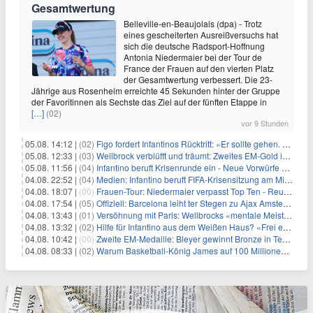
Gesamtwertung
Belleville-en-Beaujolais (dpa) - Trotz
eines gescheiterten Ausreißversuchs hat
sich die deutsche Radsport-Hoffnung
Antonia Niedermaier bei der Tour de
France der Frauen auf den vierten Platz
der Gesamtwertung verbessert. Die 23-
Jährige aus Rosenheim erreichte 45 Sekunden hinter der Gruppe
der Favoritinnen als Sechste das Ziel auf der fünften Etappe in
[…]
(02)
vor 9 Stunden
05.08. 14:12 |
(02)
Figo fordert Infantinos Rücktritt: «Er sollte gehen. Jetzt»
05.08. 12:33 |
(03)
Wellbrock verblüfft und träumt: Zweites EM-Gold in Paris
05.08. 11:56 |
(04)
Infantino beruft Krisenrunde ein - Neue Vorwürfe gegen FIFA
04.08. 22:52 |
(04)
Medien: Infantino beruft FIFA-Krisensitzung am Mittwoch ein
04.08. 18:07 |
(00)
Frauen-Tour: Niedermaier verpasst Top Ten - Reusser siegt
04.08. 17:54 |
(05)
Offiziell: Barcelona leiht ter Stegen zu Ajax Amsterdam aus
04.08. 13:43 |
(01)
Versöhnung mit Paris: Wellbrocks «mentale Meisterleistung»
04.08. 13:32 |
(02)
Hilfe für Infantino aus dem Weißen Haus? «Frei erfunden»
04.08. 10:42 |
(00)
Zweite EM-Medaille: Bleyer gewinnt Bronze in Technischer Kür
04.08. 08:33 |
(02)
Warum Basketball-König James auf 100 Millionen verzichtet