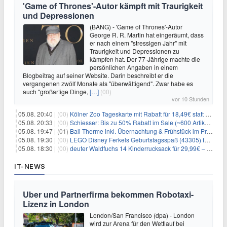
'Game of Thrones'-Autor kämpft mit Traurigkeit
und Depressionen
(BANG) - 'Game of Thrones'-Autor
George R. R. Martin hat eingeräumt, dass
er nach einem "stressigen Jahr" mit
Traurigkeit und Depressionen zu
kämpfen hat. Der 77-Jährige machte die
persönlichen Angaben in einem
Blogbeitrag auf seiner Website. Darin beschreibt er die
vergangenen zwölf Monate als "überwältigend". Zwar habe es
auch "großartige Dinge,
[…]
(00)
vor 10 Stunden
05.08. 20:40 |
(00)
Kölner Zoo Tageskarte mit Rabatt für 18,49€ statt 29,50€ – einlösbar bis Dezember
05.08. 20:33 |
(00)
Schiesser: Bis zu 50% Rabatt im Sale (~600 Artikel zur Auswahl)
05.08. 19:47 |
(01)
Bali Therme inkl. Übernachtung & Frühstück im Premium Hotel (Bad Oeynhausen) ab 89€ p.P.
05.08. 19:30 |
(00)
LEGO Disney Ferkels Geburtstagsspaß (43305) für 29,10€
05.08. 18:30 |
(00)
deuter Waldfuchs 14 Kinderrucksack für 29,99€ – Amber-maple
IT-NEWS
Uber und Partnerfirma bekommen Robotaxi-
Lizenz in London
London/San Francisco (dpa) - London
wird zur Arena für den Wettlauf bei