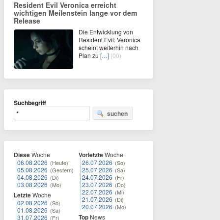
Resident Evil Veronica erreicht
wichtigen Meilenstein lange vor dem
Release
Die Entwicklung von
Resident Evil: Veronica
scheint weiterhin nach
Plan zu
[…]
(00)
Suchbegriff
suchen
Diese
Woche
Vorletzte
Woche
06.08.2026
26.07.2026
(Heute)
(So)
05.08.2026
25.07.2026
(Gestern)
(Sa)
04.08.2026
24.07.2026
(Di)
(Fr)
03.08.2026
23.07.2026
(Mo)
(Do)
22.07.2026
(Mi)
Letzte
Woche
21.07.2026
(Di)
02.08.2026
(So)
20.07.2026
(Mo)
01.08.2026
(Sa)
Top
News
31.07.2026
(Fr)