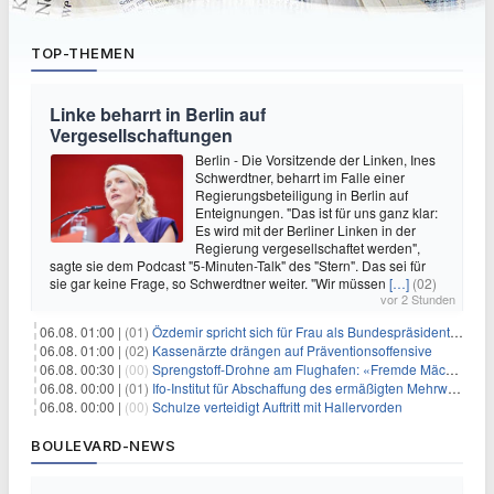
TOP-THEMEN
Linke beharrt in Berlin auf
Vergesellschaftungen
Berlin - Die Vorsitzende der Linken, Ines
Schwerdtner, beharrt im Falle einer
Regierungsbeteiligung in Berlin auf
Enteignungen. "Das ist für uns ganz klar:
Es wird mit der Berliner Linken in der
Regierung vergesellschaftet werden",
sagte sie dem Podcast "5-Minuten-Talk" des "Stern". Das sei für
sie gar keine Frage, so Schwerdtner weiter. "Wir müssen
[…]
(02)
vor 2 Stunden
06.08. 01:00 |
(01)
Özdemir spricht sich für Frau als Bundespräsidentin aus
06.08. 01:00 |
(02)
Kassenärzte drängen auf Präventionsoffensive
06.08. 00:30 |
(00)
Sprengstoff-Drohne am Flughafen: «Fremde Mächte» am Werk?
06.08. 00:00 |
(01)
Ifo-Institut für Abschaffung des ermäßigten Mehrwertsteuersatzes
06.08. 00:00 |
(00)
Schulze verteidigt Auftritt mit Hallervorden
BOULEVARD-NEWS