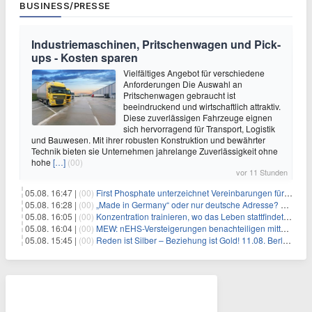
BUSINESS/PRESSE
Industriemaschinen, Pritschenwagen und Pick-
ups - Kosten sparen
Vielfältiges Angebot für verschiedene
Anforderungen Die Auswahl an
Pritschenwagen gebraucht ist
beeindruckend und wirtschaftlich attraktiv.
Diese zuverlässigen Fahrzeuge eignen
sich hervorragend für Transport, Logistik
und Bauwesen. Mit ihrer robusten Konstruktion und bewährter
Technik bieten sie Unternehmen jahrelange Zuverlässigkeit ohne
hohe
[…]
(00)
vor 11 Stunden
05.08. 16:47 |
(00)
First Phosphate unterzeichnet Vereinbarungen für nicht zu refundierende Zuwendungen in Höhe von 4,84 Mio. $ von der kanadischen Regierung für Straßeninfrastruktur und Stromübertragungsleitungen
05.08. 16:28 |
(00)
„Made in Germany“ oder nur deutsche Adresse? So erkennen Sie, wo Ihre Leiterplatten wirklich gefertigt werden
05.08. 16:05 |
(00)
Konzentration trainieren, wo das Leben stattfindet: Mobile EEG-Technologie bringt Neurofeedback in den Alltag
05.08. 16:04 |
(00)
MEW: nEHS-Versteigerungen benachteiligen mittelständische Unternehmen
05.08. 15:45 |
(00)
Reden ist Silber – Beziehung ist Gold! 11.08. Berlin – 18:30 Uhr