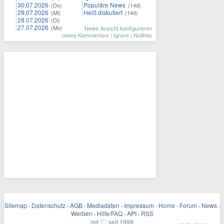
30.07.2026
Populäre News
(Do)
(14d)
29.07.2026
Heiß diskutiert
(Mi)
(14d)
28.07.2026
(Di)
27.07.2026
(Mo)
News-Ansicht konfigurieren
meine Kommentare
|
Ignore
|
Notifies
Sitemap
·
Datenschutz
·
AGB
·
Mediadaten
·
Impressum
·
Home
·
Forum
·
News
·
Werben
·
Hilfe/FAQ
·
API
·
RSS
♡
mit
seit 1999