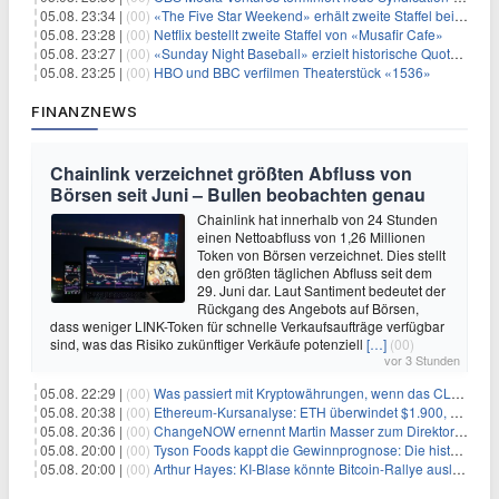
05.08. 23:34 |
(00)
«The Five Star Weekend» erhält zweite Staffel bei Peacock
05.08. 23:28 |
(00)
Netflix bestellt zweite Staffel von «Musafir Cafe»
05.08. 23:27 |
(00)
«Sunday Night Baseball» erzielt historische Quotenserie für NBC
05.08. 23:25 |
(00)
HBO und BBC verfilmen Theaterstück «1536»
FINANZNEWS
Chainlink verzeichnet größten Abfluss von
Börsen seit Juni – Bullen beobachten genau
Chainlink hat innerhalb von 24 Stunden
einen Nettoabfluss von 1,26 Millionen
Token von Börsen verzeichnet. Dies stellt
den größten täglichen Abfluss seit dem
29. Juni dar. Laut Santiment bedeutet der
Rückgang des Angebots auf Börsen,
dass weniger LINK-Token für schnelle Verkaufsaufträge verfügbar
sind, was das Risiko zukünftiger Verkäufe potenziell
[…]
(00)
vor 3 Stunden
05.08. 22:29 |
(00)
Was passiert mit Kryptowährungen, wenn das CLARITY-Gesetz diese Woche scheitert? Hougan erklärt
05.08. 20:38 |
(00)
Ethereum-Kursanalyse: ETH überwindet $1.900, aber größere Herausforderungen stehen bevor
05.08. 20:36 |
(00)
ChangeNOW ernennt Martin Masser zum Direktor für strategische Partnerschaften
05.08. 20:00 |
(00)
Tyson Foods kappt die Gewinnprognose: Die historische Rinderkrise will einfach nicht enden
05.08. 20:00 |
(00)
Arthur Hayes: KI-Blase könnte Bitcoin-Rallye auslösen