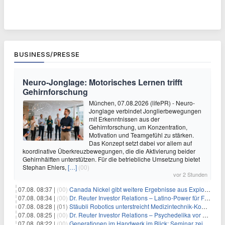
BUSINESS/PRESSE
Neuro-Jonglage: Motorisches Lernen trifft
Gehirnforschung
München, 07.08.2026 (lifePR) - Neuro-
Jonglage verbindet Jonglierbewegungen
mit Erkenntnissen aus der
Gehirnforschung, um Konzentration,
Motivation und Teamgefühl zu stärken.
Das Konzept setzt dabei vor allem auf
koordinative Überkreuzbewegungen, die die Aktivierung beider
Gehirnhälften unterstützen. Für die betriebliche Umsetzung bietet
Stephan Ehlers,
[…]
(00)
vor 2 Stunden
07.08. 08:37 |
(00)
Canada Nickel gibt weitere Ergebnisse aus Explorationsbohrungen sowie die bislang hochgradigsten Abschnitte im Reid-Nickelsulfid-Projekt bekannt
07.08. 08:34 |
(00)
Dr. Reuter Investor Relations – Latino-Power für Frequentis
07.08. 08:28 |
(01)
Stäubli Robotics unterstreicht Medizintechnik-Kompetenz
07.08. 08:25 |
(00)
Dr. Reuter Investor Relations – Psychedelika vor dem Milliarden-Durchbruch: Warum Eli Lillys Deal den Beginn eines neuen Therapiemarktes markieren könnte
07.08. 08:22 |
(00)
Generationen im Handwerk im Blick: Seminar zeigt praxisnahe Strategien zur Führung