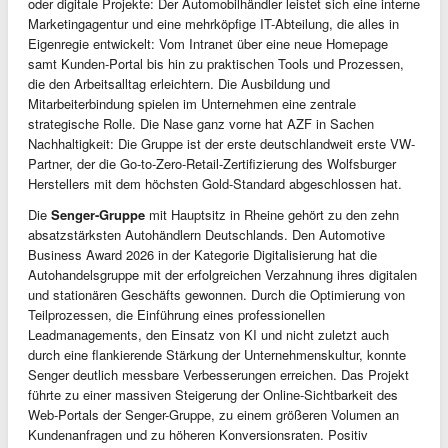
oder digitale Projekte: Der Automobilhändler leistet sich eine interne
Marketingagentur und eine mehrköpfige IT-Abteilung, die alles in
Eigenregie entwickelt: Vom Intranet über eine neue Homepage
samt Kunden-Portal bis hin zu praktischen Tools und Prozessen,
die den Arbeitsalltag erleichtern. Die Ausbildung und
Mitarbeiterbindung spielen im Unternehmen eine zentrale
strategische Rolle. Die Nase ganz vorne hat AZF in Sachen
Nachhaltigkeit: Die Gruppe ist der erste deutschlandweit erste VW-
Partner, der die Go-to-Zero-Retail-Zertifizierung des Wolfsburger
Herstellers mit dem höchsten Gold-Standard abgeschlossen hat.
Die
Senger-Gruppe
mit Hauptsitz in Rheine gehört zu den zehn
absatzstärksten Autohändlern Deutschlands. Den Automotive
Business Award 2026 in der Kategorie Digitalisierung hat die
Autohandelsgruppe mit der erfolgreichen Verzahnung ihres digitalen
und stationären Geschäfts gewonnen. Durch die Optimierung von
Teilprozessen, die Einführung eines professionellen
Leadmanagements, den Einsatz von KI und nicht zuletzt auch
durch eine flankierende Stärkung der Unternehmenskultur, konnte
Senger deutlich messbare Verbesserungen erreichen. Das Projekt
führte zu einer massiven Steigerung der Online-Sichtbarkeit des
Web-Portals der Senger-Gruppe, zu einem größeren Volumen an
Kundenanfragen und zu höheren Konversionsraten. Positiv