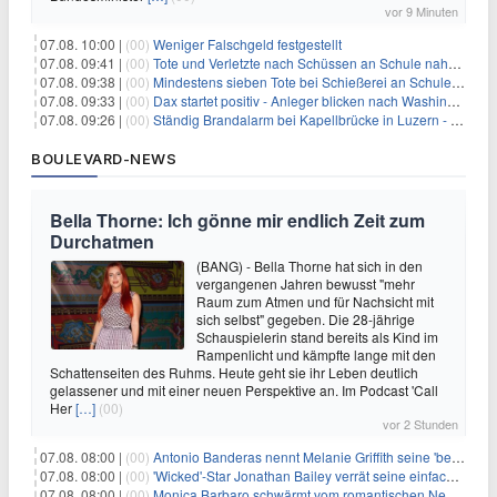
vor 9 Minuten
07.08. 10:00 |
(00)
Weniger Falschgeld festgestellt
07.08. 09:41 |
(00)
Tote und Verletzte nach Schüssen an Schule nahe Bangkok
07.08. 09:38 |
(00)
Mindestens sieben Tote bei Schießerei an Schule nahe Bangkok
07.08. 09:33 |
(00)
Dax startet positiv - Anleger blicken nach Washington
07.08. 09:26 |
(00)
Ständig Brandalarm bei Kapellbrücke in Luzern - Spinnen?
BOULEVARD-NEWS
Bella Thorne: Ich gönne mir endlich Zeit zum
Durchatmen
(BANG) - Bella Thorne hat sich in den
vergangenen Jahren bewusst "mehr
Raum zum Atmen und für Nachsicht mit
sich selbst" gegeben. Die 28-jährige
Schauspielerin stand bereits als Kind im
Rampenlicht und kämpfte lange mit den
Schattenseiten des Ruhms. Heute geht sie ihr Leben deutlich
gelassener und mit einer neuen Perspektive an. Im Podcast 'Call
Her
[…]
(00)
vor 2 Stunden
07.08. 08:00 |
(00)
Antonio Banderas nennt Melanie Griffith seine 'beste Freundin'
07.08. 08:00 |
(00)
'Wicked'-Star Jonathan Bailey verrät seine einfache Hautpflegeroutine
07.08. 08:00 |
(00)
Monica Barbaro schwärmt vom romantischen New York