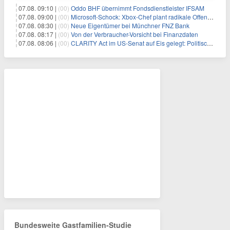
07.08. 09:10 |
(00)
Oddo BHF übernimmt Fondsdienstleister IFSAM
07.08. 09:00 |
(00)
Microsoft-Schock: Xbox-Chef plant radikale Offensive – Gewinnmarge bis 2030 verdoppelt?
07.08. 08:30 |
(00)
Neue Eigentümer bei Münchner FNZ Bank
07.08. 08:17 |
(00)
Von der Verbraucher-Vorsicht bei Finanzdaten
07.08. 08:06 |
(00)
CLARITY Act im US-Senat auf Eis gelegt: Politische Differenzen verzögern Krypto-Gesetzgebung bis September
Bundesweite Gastfamilien-Studie