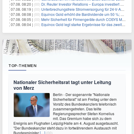
07.08. 08:20 |
(00)
Dr. Reuter Investor Relations – Europa investiert Milliarden in Wasserstoff – doch kann es sich leisten, ausschließlich auf Elektrolyseure zu setzen?
07.08. 08:19 |
(00)
Unterbrechungsfreie Stromversorgung für 24-V-Anwendungen
07.08. 08:08 |
(00)
Equinox Gold erhöht die Bardividende um 50 %; kündigt vierteljährliche Bardividende von 0,0225 US-Dollar pro Stammaktie an
07.08. 08:05 |
(00)
Mehr Sicherheit für Firmengeräte durch COSYS MDM
07.08. 08:04 |
(00)
Equinox Gold legt starke Ergebnisse für das zweite Quartal vor
TOP-THEMEN
Nationaler Sicherheitsrat tagt unter Leitung
von Merz
Berlin - Der sogenannte "Nationale
Sicherheitsrat" ist am Freitag unter dem
Vorsitz des Bundeskanzlers telefonisch
zusammengetreten. Das teilte
Regierungssprecher Stefan Kornelius
mit. Das Gremium habe sich zu dem
Ereignis am Flughafen Leipzig/Halle am 4. August ausgetauscht.
"Der Bundeskanzler steht dazu in fortwährendem Austausch mit
Bundesminister
[…]
(00)