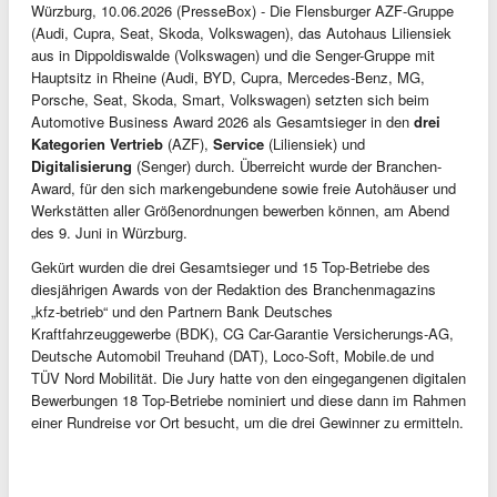
Würzburg, 10.06.2026 (PresseBox) - Die Flensburger AZF-Gruppe
(Audi, Cupra, Seat, Skoda, Volkswagen), das Autohaus Liliensiek
aus in Dippoldiswalde (Volkswagen) und die Senger-Gruppe mit
Hauptsitz in Rheine (Audi, BYD, Cupra, Mercedes-Benz, MG,
Porsche, Seat, Skoda, Smart, Volkswagen) setzten sich beim
Automotive Business Award 2026 als Gesamtsieger in den
drei
Kategorien Vertrieb
(AZF),
Service
(Liliensiek) und
Digitalisierung
(Senger) durch. Überreicht wurde der Branchen-
Award, für den sich markengebundene sowie freie Autohäuser und
Werkstätten aller Größenordnungen bewerben können, am Abend
des 9. Juni in Würzburg.
Gekürt wurden die drei Gesamtsieger und 15 Top-Betriebe des
diesjährigen Awards von der Redaktion des Branchenmagazins
„kfz-betrieb“ und den Partnern Bank Deutsches
Kraftfahrzeuggewerbe (BDK), CG Car-Garantie Versicherungs-AG,
Deutsche Automobil Treuhand (DAT), Loco-Soft, Mobile.de und
TÜV Nord Mobilität. Die Jury hatte von den eingegangenen digitalen
Bewerbungen 18 Top-Betriebe nominiert und diese dann im Rahmen
einer Rundreise vor Ort besucht, um die drei Gewinner zu ermitteln.