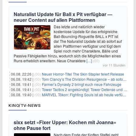
Naturalist Update für Ball x Pit verfügbar —
neuer Content auf allen Plattformen
Das letzte und natürlich wieder
kostenlose Update für das erfolgreiche
Ball-Bouncing-Roguelite BALL x PIT ist
da! The Naturalist Update ist ab sofort auf
allen Plattformen verfügbar und fügt dem
Spiel noch mehr Charaktere, Bälle und
Passive Fähigkeiten hinzu, wodurch sich die Möglichkeiten eines
Runs erheblich erweitern. Neue Charaktere
[…]
(00)
vor 11 Stunden
06.08. 22:26 |
(00)
Neuer Horror‑Titel The Skin Stapler feiert Release
06.08. 19:42 |
(00)
Tom Clancy’s The Division Resurgence – ab sofort für euch verfügbar
06.08. 19:41 |
(00)
Farmer’s Dynasty 2 bringt euch neue Fahrzeuge
06.08. 19:41 |
(00)
Tower Tactics 2 angekündigt: Tower Defense und Deckbuilding Kombo kehrt zurück
06.08. 19:40 |
(00)
MARVEL Tōkon: Fighting Souls ist ab heute verfügbar
KINO/TV-NEWS
sixx setzt «Fixer Upper: Kochen mit Joanna»
ohne Pause fort
Nach dem Ende der fünften Staffel geht