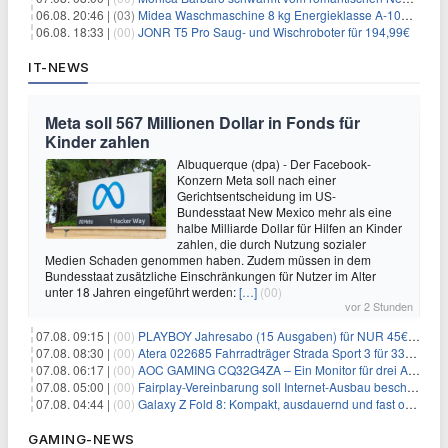
06.08. 20:46 |
(03)
Midea Waschmaschine 8 kg Energieklasse A-10% 1400 U/Min für 289,97€
06.08. 18:33 |
(00)
JONR T5 Pro Saug- und Wischroboter für 194,99€
IT-NEWS
Meta soll 567 Millionen Dollar in Fonds für
Kinder zahlen
Albuquerque (dpa) - Der Facebook-
Konzern Meta soll nach einer
Gerichtsentscheidung im US-
Bundesstaat New Mexico mehr als eine
halbe Milliarde Dollar für Hilfen an Kinder
zahlen, die durch Nutzung sozialer
Medien Schaden genommen haben. Zudem müssen in dem
Bundesstaat zusätzliche Einschränkungen für Nutzer im Alter
unter 18 Jahren eingeführt werden:
[…]
(00)
vor 2 Stunden
07.08. 09:15 |
(00)
PLAYBOY Jahresabo (15 Ausgaben) für NUR 45€ (statt 198€)
07.08. 08:30 |
(00)
Atera 022685 Fahrradträger Strada Sport 3 für 337,48€
07.08. 06:17 |
(00)
AOC GAMING CQ32G4ZA – Ein Monitor für drei Arten von Spielen
07.08. 05:00 |
(00)
Fairplay-Vereinbarung soll Internet-Ausbau beschleunigen
07.08. 04:44 |
(00)
Galaxy Z Fold 8: Kompakt, ausdauernd und fast ohne Falte
GAMING-NEWS