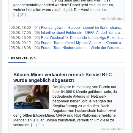
gegebenenfalls geändert werden? Dabei geht es auch darum,
welche Institution wann zuständig ist. Der Vorsitzende des
[…]
(01)
vor 24 Minuten
06.08. 18:00 |
(01)
Pienaar gewinnt Etappe - Lippert im Sprint chancenlos
06.08. 17:05 |
(06)
Infantino räumt Fehler ein - UEFA: Ändert nichts an Boykott
06.08. 16:05 |
(02)
Real-Wechsel fix: Diomande ist Leipzigs Rekordtransfer
06.08. 09:12 |
(03)
Frauen-Tour erklimmt Mythos Ventoux: «Können alles schaffen»
05.08. 18:08 |
(03)
Frauen-Tour: Niedermaier nun Vierte der Gesamtwertung
FINANZNEWS
Bitcoin-Miner verkaufen erneut: So viel BTC
wurde angeblich abgesetzt
Der jüngste Kursanstieg von Bitcoin auf
über 64.000 $ könnte gefährdet sein, da
bedeutende Akteure im Netzwerk
begonnen haben, große Mengen der
Kryptowährung zu verkaufen. Nach
Angaben von Lookonchain haben zwei
der größten Bitcoin-Miner, MARA und Riot Platforms, erhebliche
Mengen an BTC an Börsen transferiert, vermutlich um diese zu
verkaufen.
[…]
(00)
vor 45 Minuten