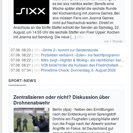
es bei sixx nahtlos weiter: Bereits eine
Woche später startet die sechste Runde
der Kochsendung mit Joanna Gaines. Bei
sixx müssen Fans von Joanna Gaines
nicht auf Nachschub warten. Direkt im
Anschluss an die fünfte Staffel schickt der Sender ab Samstag, 22.
August, um 14.55 Uhr die sechste Staffel von Fixer Upper: Kochen
mit Joanna auf Sendung. Die neue
[…]
(00)
vor 1 Stunde
07.08. 08:23 |
(00)
«Smile 2» kommt zur Geisterstunde
07.08. 08:22 |
(00)
ProSieben verbannt «Eden» ins Nachtprogramm
07.08. 08:22 |
(00)
Nitro zeigt «Highter & Wolkig» als nächtlichen Serienmarathon
07.08. 08:21 |
(00)
VOX blickt hinter die Kulissen des Friedrichstadt-Palasts
07.08. 07:34 |
(00)
Primetime-Check: Donnerstag, 6. August 2026
SPORT-NEWS
Zentralisieren oder nicht? Diskussion über
Drohnenabwehr
Berlin (dpa) - Neben den Ermittlungen
nach der Entdeckung einer Sprengstoff-
Drohne am Flughafen Leipzig/Halle steht
nun die Frage nach der Abwehr solcher
Angriffe im Fokus. Ist Deutschland gut
genug dafür gerüstet und was muss