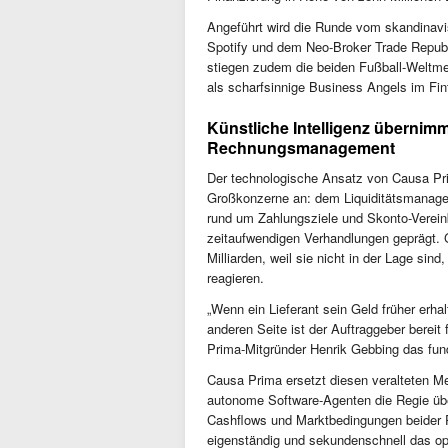
Angeführt wird die Runde vom skandinavi
Spotify und dem Neo-Broker Trade Republ
stiegen zudem die beiden Fußball-Weltme
als scharfsinnige Business Angels im Fin
Künstliche Intelligenz übernimm
Rechnungsmanagement
Der technologische Ansatz von Causa Prim
Großkonzerne an: dem Liquiditätsmanagem
rund um Zahlungsziele und Skonto-Verein
zeitaufwendigen Verhandlungen geprägt. G
Milliarden, weil sie nicht in der Lage sind
reagieren.
„Wenn ein Lieferant sein Geld früher erhal
anderen Seite ist der Auftraggeber bereit 
Prima-Mitgründer Henrik Gebbing das fu
Causa Prima ersetzt diesen veralteten Me
autonome Software-Agenten die Regie üb
Cashflows und Marktbedingungen beider P
eigenständig und sekundenschnell das op