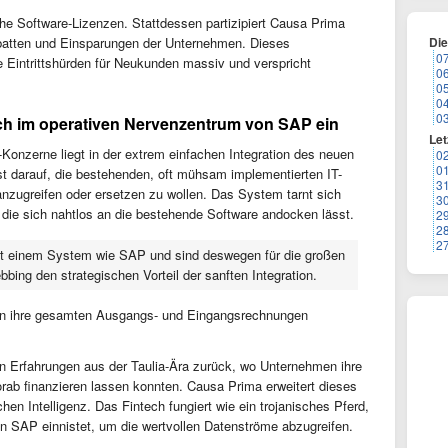
che Software-Lizenzen. Stattdessen partizipiert Causa Prima
Rabatten und Einsparungen der Unternehmen. Dieses
Di
0
e Eintrittshürden für Neukunden massiv und verspricht
0
0
0
0
sich im operativen Nervenzentrum von SAP ein
Let
h-Konzerne liegt in der extrem einfachen Integration des neuen
0
0
 darauf, die bestehenden, oft mühsam implementierten IT-
3
 anzugreifen oder ersetzen zu wollen. Das System tarnt sich
3
die sich nahtlos an die bestehende Software andocken lässt.
2
2
2
mit einem System wie SAP und sind deswegen für die großen
bbing den strategischen Vorteil der sanften Integration.
tan ihre gesamten Ausgangs- und Eingangsrechnungen
den Erfahrungen aus der Taulia-Ära zurück, wo Unternehmen ihre
rab finanzieren lassen konnten. Causa Prima erweitert dieses
hen Intelligenz. Das Fintech fungiert wie ein trojanisches Pferd,
n SAP einnistet, um die wertvollen Datenströme abzugreifen.