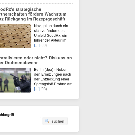
odRx's strategische
rtnerschaften fördern Wachstum
otz Rückgang im Rezeptgeschäft
Navigation durch ein
sich veränderndes
Umfeld GoodRx, ein
führender Akteur im
[…]
(00)
ntralisieren oder nicht? Diskussion
er Drohnenabwehr
Berlin (dpa) - Neben
den Ermittlungen nach
der Entdeckung einer
Sprengstoff-Drohne am
[…]
(03)
hbegriff
suchen