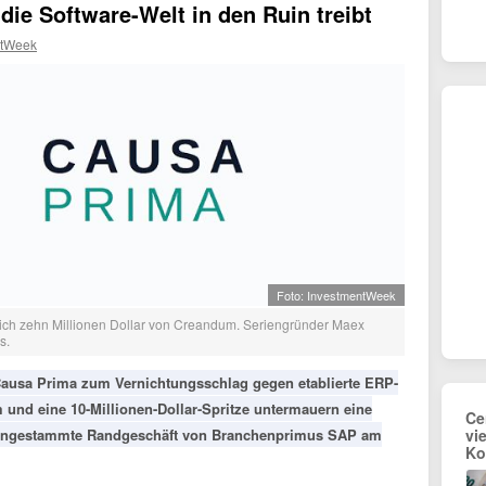
die Software-Welt in den Ruin treibt
ntWeek
Foto: InvestmentWeek
sich zehn Millionen Dollar von Creandum. Seriengründer Maex
s.
Causa Prima zum Vernichtungsschlag gegen etablierte ERP-
 und eine 10-Millionen-Dollar-Spritze untermauern eine
Ce
s angestammte Randgeschäft von Branchenprimus SAP am
vi
Ko