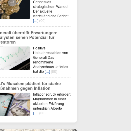
Cencosuds
strategischem Wandel
Der aktuelle
vierteljährliche Bericht
[…]
(00)
nerali übertrifft Erwartungen:
alysten sehen Potenzial für
vestoren
Positive
Halbjahreszahlen von
Generali Das
renommierte
Analysehaus Jefferies
hat die
[…]
(00)
d's Musalem plädiert für starke
ßnahmen gegen Inflation
Inflationsdruck erfordert
Maßnahmen In einer
aktuellen Erklärung
unterstrich Alberto
[…]
(00)