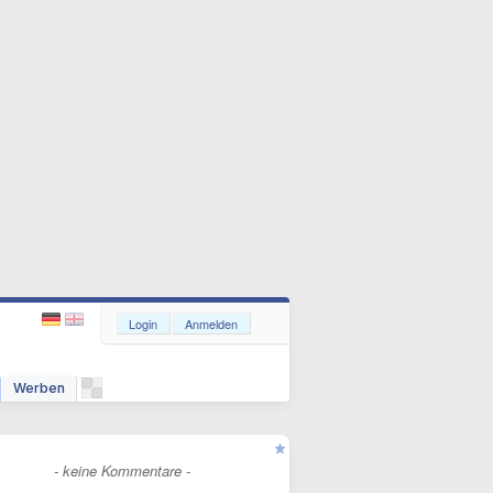
Login
Anmelden
Werben
- keine Kommentare -