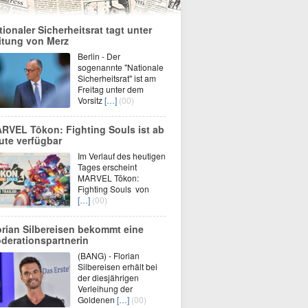
tionaler Sicherheitsrat tagt unter
itung von Merz
Berlin - Der
sogenannte "Nationale
Sicherheitsrat" ist am
Freitag unter dem
Vorsitz
[…]
(00)
RVEL Tōkon: Fighting Souls ist ab
ute verfügbar
Im Verlauf des heutigen
Tages erscheint
MARVEL Tōkon:
Fighting Souls von
[…]
(00)
orian Silbereisen bekommt eine
derationspartnerin
(BANG) - Florian
Silbereisen erhält bei
der diesjährigen
Verleihung der
Goldenen
[…]
(00)