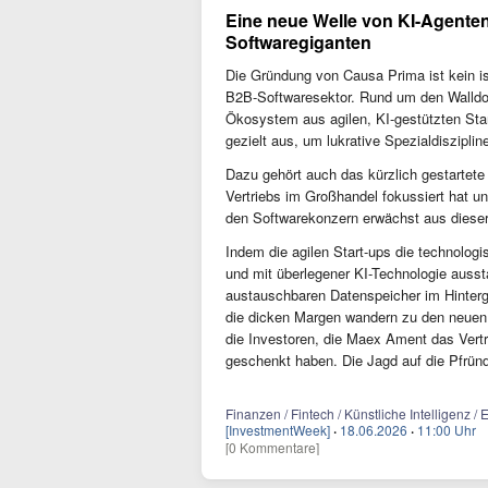
Eine neue Welle von KI-Agenten
Softwaregiganten
Die Gründung von Causa Prima ist kein is
B2B-Softwaresektor. Rund um den Walldo
Ökosystem aus agilen, KI-gestützten Sta
gezielt aus, um lukrative Spezialdiszipli
Dazu gehört auch das kürzlich gestartete
Vertriebs im Großhandel fokussiert hat un
den Softwarekonzern erwächst aus dieser 
Indem die agilen Start-ups die technol
und mit überlegener KI-Technologie ausst
austauschbaren Datenspeicher im Hintergr
die dicken Margen wandern zu den neuen
die Investoren, die Maex Ament das Vertr
geschenkt haben. Die Jagd auf die Pfründe
Finanzen / Fintech / Künstliche Intelligenz /
[InvestmentWeek]
·
18.06.2026
·
11:00 Uhr
[0 Kommentare]