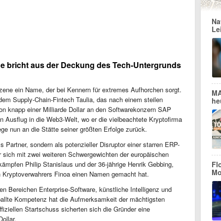
Na
Le
ege bricht aus der Deckung des Tech-Untergrunds
szene ein Name, der bei Kennern für extremes Aufhorchen sorgt.
MA
r dem Supply-Chain-Fintech Taulia, das nach einem steilen
he
on knapp einer Milliarde Dollar an den Softwarekonzern SAP
n Ausflug in die Web3-Welt, wo er die vielbeachtete Kryptofirma
ege nun an die Stätte seiner größten Erfolge zurück.
s Partner, sondern als potenzieller Disruptor einer starren ERP-
r sich mit zwei weiteren Schwergewichten der europäischen
kämpfen Philip Stanislaus und der 36-jährige Henrik Gebbing,
Fl
Mo
n Kryptoverwahrers Finoa einen Namen gemacht hat.
den Bereichen Enterprise-Software, künstliche Intelligenz und
ballte Kompetenz hat die Aufmerksamkeit der mächtigsten
fiziellen Startschuss sicherten sich die Gründer eine
ollar.