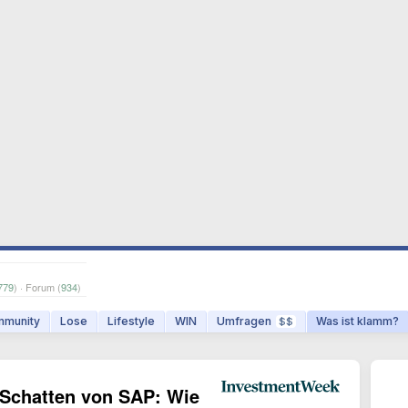
779
) · Forum (
934
)
munity
Lose
Lifestyle
WIN
Umfragen
Was ist klamm?
$$
 Schatten von SAP: Wie