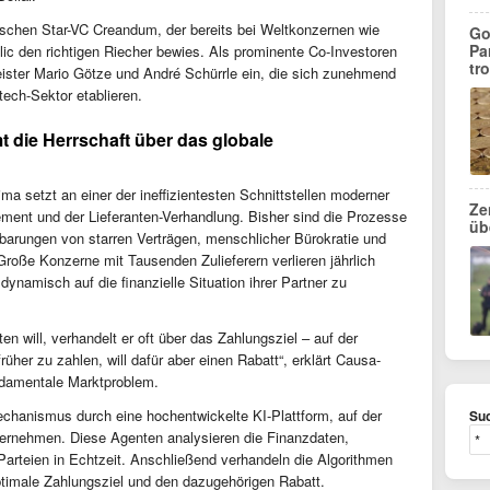
schen Star-VC Creandum, der bereits bei Weltkonzernen wie
Go
Pa
ic den richtigen Riecher bewies. Als prominente Co-Investoren
tr
ister Mario Götze und André Schürrle ein, die sich zunehmend
tech-Sektor etablieren.
t die Herrschaft über das globale
a setzt an einer der ineffizientesten Schnittstellen moderner
Ze
ent und der Lieferanten-Verhandlung. Bisher sind die Prozesse
üb
barungen von starren Verträgen, menschlicher Bürokratie und
roße Konzerne mit Tausenden Zulieferern verlieren jährlich
, dynamisch auf die finanzielle Situation ihrer Partner zu
ten will, verhandelt er oft über das Zahlungsziel – auf der
früher zu zahlen, will dafür aber einen Rabatt“, erklärt Causa-
ndamentale Marktproblem.
chanismus durch eine hochentwickelte KI-Plattform, auf der
Suc
ernehmen. Diese Agenten analysieren die Finanzdaten,
arteien in Echtzeit. Anschließend verhandeln die Algorithmen
timale Zahlungsziel und den dazugehörigen Rabatt.