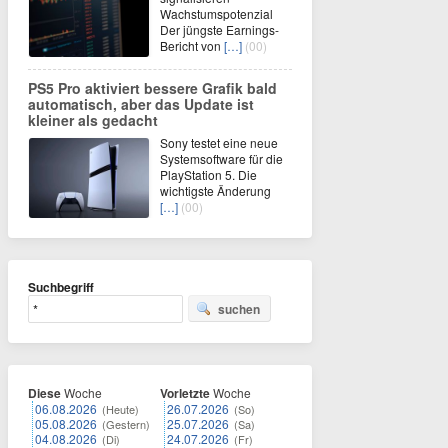
Wachstumspotenzial
Der jüngste Earnings-
Bericht von
[…]
(00)
PS5 Pro aktiviert bessere Grafik bald
automatisch, aber das Update ist
kleiner als gedacht
Sony testet eine neue
Systemsoftware für die
PlayStation 5. Die
wichtigste Änderung
[…]
(00)
Suchbegriff
suchen
Diese
Woche
Vorletzte
Woche
06.08.2026
26.07.2026
(Heute)
(So)
05.08.2026
25.07.2026
(Gestern)
(Sa)
04.08.2026
24.07.2026
(Di)
(Fr)