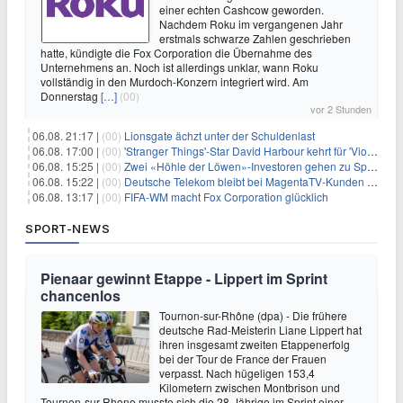
einer echten Cashcow geworden.
Nachdem Roku im vergangenen Jahr
erstmals schwarze Zahlen geschrieben
hatte, kündigte die Fox Corporation die Übernahme des
Unternehmens an. Noch ist allerdings unklar, wann Roku
vollständig in den Murdoch-Konzern integriert wird. Am
Donnerstag
[…]
(00)
vor 2 Stunden
06.08. 21:17 |
(00)
Lionsgate ächzt unter der Schuldenlast
06.08. 17:00 |
(00)
'Stranger Things'-Star David Harbour kehrt für 'Violent Night 2' zurück – Kristen Bell stößt zur Besetzung
06.08. 15:25 |
(00)
Zwei «Höhle der Löwen»-Investoren gehen zu Springer
06.08. 15:22 |
(00)
Deutsche Telekom bleibt bei MagentaTV-Kunden vage
06.08. 13:17 |
(00)
FIFA-WM macht Fox Corporation glücklich
SPORT-NEWS
Pienaar gewinnt Etappe - Lippert im Sprint
chancenlos
Tournon-sur-Rhône (dpa) - Die frühere
deutsche Rad-Meisterin Liane Lippert hat
ihren insgesamt zweiten Etappenerfolg
bei der Tour de France der Frauen
verpasst. Nach hügeligen 153,4
Kilometern zwischen Montbrison und
Tournon-sur-Rhone musste sich die 28-Jährige im Sprint einer