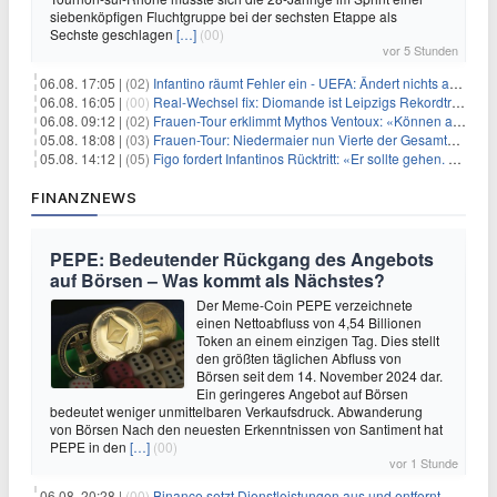
siebenköpfigen Fluchtgruppe bei der sechsten Etappe als
Sechste geschlagen
[…]
(00)
vor 5 Stunden
06.08. 17:05 |
(02)
Infantino räumt Fehler ein - UEFA: Ändert nichts an Boykott
06.08. 16:05 |
(00)
Real-Wechsel fix: Diomande ist Leipzigs Rekordtransfer
06.08. 09:12 |
(02)
Frauen-Tour erklimmt Mythos Ventoux: «Können alles schaffen»
05.08. 18:08 |
(03)
Frauen-Tour: Niedermaier nun Vierte der Gesamtwertung
05.08. 14:12 |
(05)
Figo fordert Infantinos Rücktritt: «Er sollte gehen. Jetzt»
FINANZNEWS
PEPE: Bedeutender Rückgang des Angebots
auf Börsen – Was kommt als Nächstes?
Der Meme-Coin PEPE verzeichnete
einen Nettoabfluss von 4,54 Billionen
Token an einem einzigen Tag. Dies stellt
den größten täglichen Abfluss von
Börsen seit dem 14. November 2024 dar.
Ein geringeres Angebot auf Börsen
bedeutet weniger unmittelbaren Verkaufsdruck. Abwanderung
von Börsen Nach den neuesten Erkenntnissen von Santiment hat
PEPE in den
[…]
(00)
vor 1 Stunde
06.08. 20:28 |
(00)
Binance setzt Dienstleistungen aus und entfernt mehrere Krypto-Paare: Wer ist betroffen?