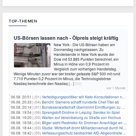
TOP-THEMEN
US-Börsen lassen nach - Ölpreis steigt kräftig
New York - Die US-Börsen haben am
Donnerstag nachgelassen. Zu
Handelsende in New York wurde der
Dow mit 53.885 Punkten berechnet, ein
Minus in Höhe von 0,9 Prozent im
Vergleich zum vorherigen Handelstag.
Wenige Minuten zuvor war der breiter gefasste S&P 500 mit rund
7.710 Punkten 0,2 Prozent im Minus, die Technologiebörse
Nasdaq berechnete den Nasdaq
[…]
(00)
vor 1 Stunde
06.08. 20:51 |
(01)
Verteidigungspolitiker will Nato-Konsultationen nach Drohnenfund
06.08. 20:33 |
(04)
Bericht: Siemens schafft hunderte Chef-Titel ab
06.08. 20:14 |
(01)
Bundesanwaltschaft übernimmt Ermittlungen zu Drohnenvorfall
06.08. 19:54 |
(06)
Sprengstoff-Drohne in Leipzig: Semtex im Spiel
06.08. 19:20 |
(03)
Warten auf Vereinbarung zu Straße von Hormus
06.08. 18:58 |
(04)
Bilger sieht Restrisiko für Drohnen-Anschläge an Flughäfen
06.08. 18:44 |
(03)
Studie: Wirtschaft droht Milliardenverlust durch Niedrigwasser
06.08. 18:42 |
(05)
Verfassungsschutz beobachtet AfD-Abgeordneten Nolte