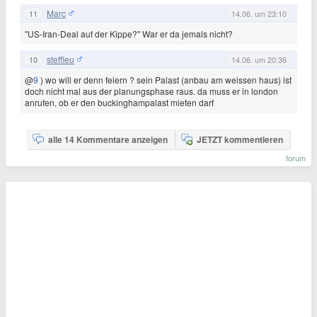
Marc
11
14.06. um 23:10
"US-Iran-Deal auf der Kippe?" War er da jemals nicht?
steffleu
10
14.06. um 20:36
@
9
) wo will er denn feiern ? sein Palast (anbau am weissen haus) ist
doch nicht mal aus der planungsphase raus. da muss er in london
anrufen, ob er den buckinghampalast mieten darf
alle 14 Kommentare anzeigen
JETZT kommentieren
forum