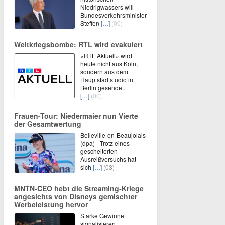
Niedrigwassers will
Bundesverkehrsminister
Steffen
[…]
(00)
Weltkriegsbombe: RTL wird evakuiert
«RTL Aktuell» wird
heute nicht aus Köln,
sondern aus dem
Hauptstadtstudio in
Berlin gesendet.
[…]
(00)
Frauen-Tour: Niedermaier nun Vierte
der Gesamtwertung
Belleville-en-Beaujolais
(dpa) - Trotz eines
gescheiterten
Ausreißversuchs hat
sich
[…]
(03)
MNTN-CEO hebt die Streaming-Kriege
angesichts von Disneys gemischter
Werbeleistung hervor
Starke Gewinne
signalisieren