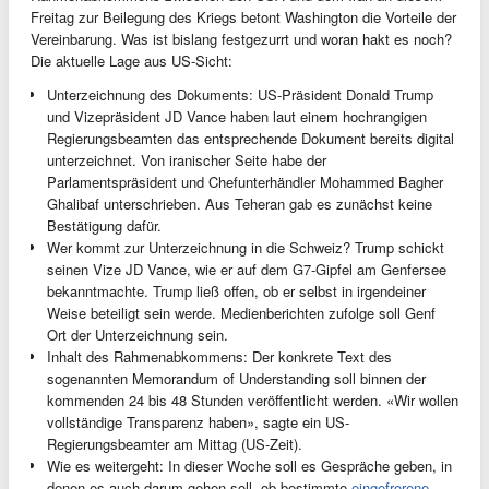
Freitag zur Beilegung des Kriegs betont Washington die Vorteile der
Vereinbarung. Was ist bislang festgezurrt und woran hakt es noch?
Die aktuelle Lage aus US-Sicht:
Unterzeichnung des Dokuments: US-Präsident Donald Trump
und Vizepräsident JD Vance haben laut einem hochrangigen
Regierungsbeamten das entsprechende Dokument bereits digital
unterzeichnet. Von iranischer Seite habe der
Parlamentspräsident und Chefunterhändler Mohammed Bagher
Ghalibaf unterschrieben. Aus Teheran gab es zunächst keine
Bestätigung dafür.
Wer kommt zur Unterzeichnung in die Schweiz? Trump schickt
seinen Vize JD Vance, wie er auf dem G7-Gipfel am Genfersee
bekanntmachte. Trump ließ offen, ob er selbst in irgendeiner
Weise beteiligt sein werde. Medienberichten zufolge soll Genf
Ort der Unterzeichnung sein.
Inhalt des Rahmenabkommens: Der konkrete Text des
sogenannten Memorandum of Understanding soll binnen der
kommenden 24 bis 48 Stunden veröffentlicht werden. «Wir wollen
vollständige Transparenz haben», sagte ein US-
Regierungsbeamter am Mittag (US-Zeit).
Wie es weitergeht: In dieser Woche soll es Gespräche geben, in
denen es auch darum gehen soll, ob bestimmte
eingefrorene