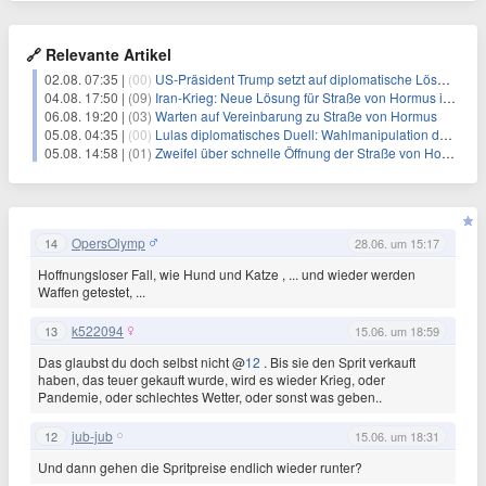
🔗 Relevante Artikel
02.08. 07:35 |
(00)
US-Präsident Trump setzt auf diplomatische Lösungen im Iran-Konflikt
04.08. 17:50 |
(09)
Iran-Krieg: Neue Lösung für Straße von Hormus in Sicht?
06.08. 19:20 |
(03)
Warten auf Vereinbarung zu Straße von Hormus
05.08. 04:35 |
(00)
Lulas diplomatisches Duell: Wahlmanipulation durch Trump und Milei navigieren
05.08. 14:58 |
(01)
Zweifel über schnelle Öffnung der Straße von Hormus
OpersOlymp
14
28.06. um 15:17
Hoffnungsloser Fall, wie Hund und Katze , ... und wieder werden
Waffen getestet, ...
k522094
13
15.06. um 18:59
Das glaubst du doch selbst nicht @
12
. Bis sie den Sprit verkauft
haben, das teuer gekauft wurde, wird es wieder Krieg, oder
Pandemie, oder schlechtes Wetter, oder sonst was geben..
jub-jub
12
15.06. um 18:31
Und dann gehen die Spritpreise endlich wieder runter?