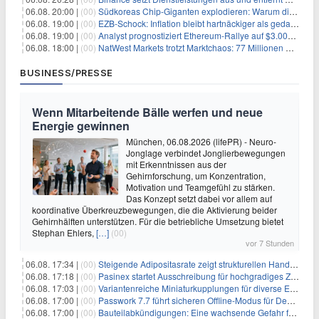
06.08. 20:00 |
(00)
Südkoreas Chip-Giganten explodieren: Warum dieser Rekord-Tag die KI-Branche erschüttert
06.08. 19:00 |
(00)
EZB-Schock: Inflation bleibt hartnäckiger als gedacht – 2027 wird zum kritischen Test
06.08. 19:00 |
(00)
Analyst prognostiziert Ethereum-Rallye auf $3.000 nach entscheidendem On-Chain-Ausbruch
06.08. 18:00 |
(00)
NatWest Markets trotzt Marktchaos: 77 Millionen Pfund Gewinn im ersten Halbjahr
BUSINESS/PRESSE
Wenn Mitarbeitende Bälle werfen und neue
Energie gewinnen
München, 06.08.2026 (lifePR) - Neuro-
Jonglage verbindet Jonglierbewegungen
mit Erkenntnissen aus der
Gehirnforschung, um Konzentration,
Motivation und Teamgefühl zu stärken.
Das Konzept setzt dabei vor allem auf
koordinative Überkreuzbewegungen, die die Aktivierung beider
Gehirnhälften unterstützen. Für die betriebliche Umsetzung bietet
Stephan Ehlers,
[…]
(00)
vor 7 Stunden
06.08. 17:34 |
(00)
Steigende Adipositasrate zeigt strukturellen Handlungsbedarf bei der Ernährung schulpflichtiger Kinder
06.08. 17:18 |
(00)
Pasinex startet Ausschreibung für hochgradiges Zinksulfidkonzentrat mit Germanium- und Silbergehalten und stellt ein Betriebsupdate bereit
06.08. 17:03 |
(00)
Variantenreiche Miniaturkupplungen für diverse Einsatzbereiche
06.08. 17:00 |
(00)
Passwork 7.7 führt sicheren Offline-Modus für Desktop- und Mobile-Apps ein
06.08. 17:00 |
(00)
Bauteilabkündigungen: Eine wachsende Gefahr für industrielle Elektroniksysteme