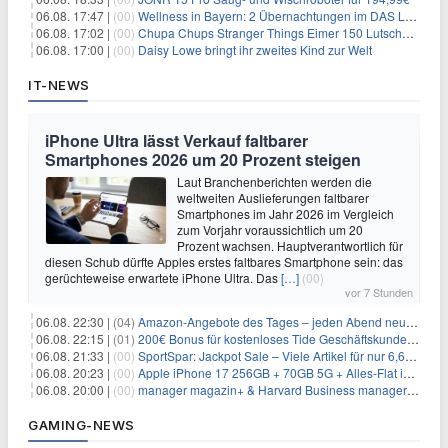
06.08. 17:47 |
(00)
Wellness in Bayern: 2 Übernachtungen im DAS LUDWIG Sports Resort inkl. HP + Wellness ab 174€ p.P.
06.08. 17:02 |
(00)
Chupa Chups Stranger Things Eimer 150 Lutscher für 21,95€
06.08. 17:00 |
(00)
Daisy Lowe bringt ihr zweites Kind zur Welt
IT-NEWS
iPhone Ultra lässt Verkauf faltbarer
Smartphones 2026 um 20 Prozent steigen
Laut Branchenberichten werden die
weltweiten Auslieferungen faltbarer
Smartphones im Jahr 2026 im Vergleich
zum Vorjahr voraussichtlich um 20
Prozent wachsen. Hauptverantwortlich für
diesen Schub dürfte Apples erstes faltbares Smartphone sein: das
gerüchteweise erwartete iPhone Ultra. Das
[…]
(00)
vor 7 Stunden
06.08. 22:30 |
(04)
Amazon-Angebote des Tages – jeden Abend neue Deals zum Stöbern
06.08. 22:15 |
(01)
200€ Bonus für kostenloses Tide Geschäftskundenkonto
06.08. 21:33 |
(00)
SportSpar: Jackpot Sale – Viele Artikel für nur 6,66€ – nur 48 Stunden
06.08. 20:23 |
(00)
Apple iPhone 17 256GB + 70GB 5G + Alles-Flat im Vodafone-Netz für 34,99€/Monat – eff. 4,65€/Monat
06.08. 20:00 |
(00)
manager magazin+ & Harvard Business manager+ Digital-Kombi-Abo 1 Monat kostenlos
GAMING-NEWS