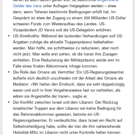
Gelder des Irans
unter Auflagen freigegeben werden – etwa
dann, wenn Teheran bestimmte Bedingungen erfüllt hat. Im
Gespräch ist etwa der Zugang zu einem 300 Milliarden US-Dollar
schweren Fonds zum Wiederaufbau des Landes. US-
Vizepräsident JD Vance soll die US-Delegation anführen.
US-Streitkräfte: Während der laufenden Verhandlungen soll US-
Angaben zufolge die aktuelle Truppenpräsenz beibehalten
werden. Man hoffe, sie schrittweise zu reduzieren, aber noch
nicht jetzt. Man wolle erst sehen, ob die Iraner ihre Zusagen
einhielten. Eine Reduzierung der Militärpräsenz würde erst im
Falle eines finalen Abkommens infrage kommen.
Die Rolle des Omans als Vermittler: Ein US-Regierungsbeamter
äußerte sich deutlich unzufrieden mit der Arbeit des Omans als
Mediator: «Wir hatten den Eindruck, dass sie sehr doppelzüngig
waren und sich in ihrer Vorgehensweise fast so verhielten, als
wären sie Angestellte der Iraner», sagte er.
Der Konflikt zwischen Israel und dem Libanon: Der Rückzug
israelischer Truppen aus dem Libanon sei keine Bedingung für
das Rahmenabkommen gewesen, betonte ein US-
Regierungsbeamter. Er verdeutlichte, dass Israel ein Recht auf
Selbstverteidigung habe, sollte der Iran die ihm nahestehende
Hisbollah-Miliz im Libanon nicht unter Kontrolle halten können