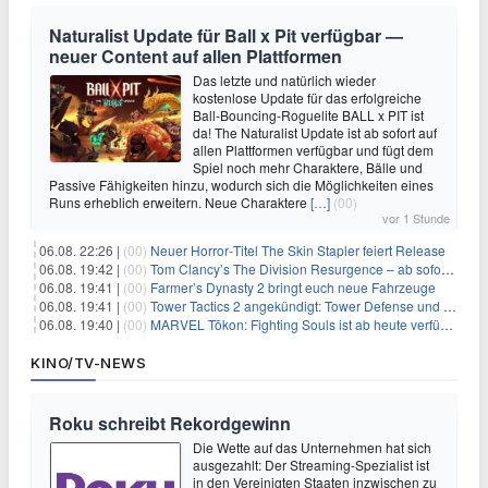
Naturalist Update für Ball x Pit verfügbar —
neuer Content auf allen Plattformen
Das letzte und natürlich wieder
kostenlose Update für das erfolgreiche
Ball-Bouncing-Roguelite BALL x PIT ist
da! The Naturalist Update ist ab sofort auf
allen Plattformen verfügbar und fügt dem
Spiel noch mehr Charaktere, Bälle und
Passive Fähigkeiten hinzu, wodurch sich die Möglichkeiten eines
Runs erheblich erweitern. Neue Charaktere
[…]
(00)
vor 1 Stunde
06.08. 22:26 |
(00)
Neuer Horror‑Titel The Skin Stapler feiert Release
06.08. 19:42 |
(00)
Tom Clancy’s The Division Resurgence – ab sofort für euch verfügbar
06.08. 19:41 |
(00)
Farmer’s Dynasty 2 bringt euch neue Fahrzeuge
06.08. 19:41 |
(00)
Tower Tactics 2 angekündigt: Tower Defense und Deckbuilding Kombo kehrt zurück
06.08. 19:40 |
(00)
MARVEL Tōkon: Fighting Souls ist ab heute verfügbar
KINO/TV-NEWS
Roku schreibt Rekordgewinn
Die Wette auf das Unternehmen hat sich
ausgezahlt: Der Streaming-Spezialist ist
in den Vereinigten Staaten inzwischen zu