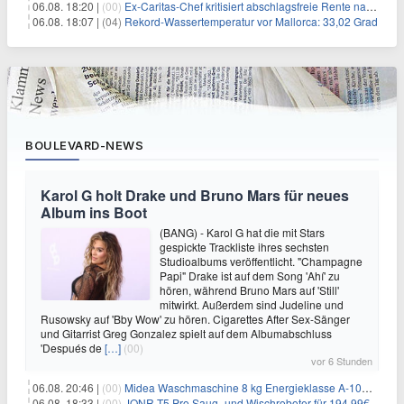
06.08. 18:20 |
(00)
Ex-Caritas-Chef kritisiert abschlagsfreie Rente nach 45 Jahren
06.08. 18:07 |
(04)
Rekord-Wassertemperatur vor Mallorca: 33,02 Grad
BOULEVARD-NEWS
Karol G holt Drake und Bruno Mars für neues
Album ins Boot
(BANG) - Karol G hat die mit Stars
gespickte Trackliste ihres sechsten
Studioalbums veröffentlicht. "Champagne
Papi" Drake ist auf dem Song 'Ahí' zu
hören, während Bruno Mars auf 'Still'
mitwirkt. Außerdem sind Judeline und
Rusowsky auf 'Bby Wow' zu hören. Cigarettes After Sex-Sänger
und Gitarrist Greg Gonzalez spielt auf dem Albumabschluss
'Después de
[…]
(00)
vor 6 Stunden
06.08. 20:46 |
(00)
Midea Waschmaschine 8 kg Energieklasse A-10% 1400 U/Min für 289,97€
06.08. 18:33 |
(00)
JONR T5 Pro Saug- und Wischroboter für 194,99€