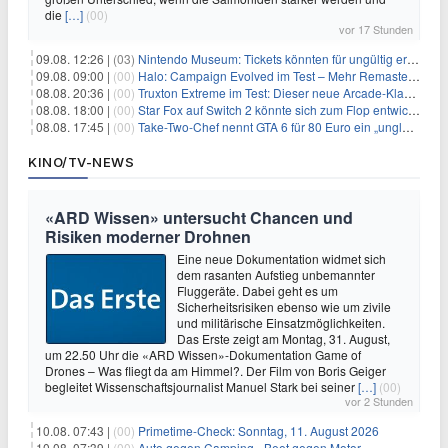
die
[…]
(00)
vor 17 Stunden
09.08. 12:26 |
(03)
Nintendo Museum: Tickets könnten für ungültig erklärt werden!
09.08. 09:00 |
(00)
Halo: Campaign Evolved im Test – Mehr Remaster als Remake
08.08. 20:36 |
(00)
Truxton Extreme im Test: Dieser neue Arcade-Klassiker verzeiht dir gar nichts
08.08. 18:00 |
(00)
Star Fox auf Switch 2 könnte sich zum Flop entwickeln
08.08. 17:45 |
(00)
Take-Two-Chef nennt GTA 6 für 80 Euro ein „unglaubliches Schnäppchen“
KINO/TV-NEWS
«ARD Wissen» untersucht Chancen und
Risiken moderner Drohnen
Eine neue Dokumentation widmet sich
dem rasanten Aufstieg unbemannter
Fluggeräte. Dabei geht es um
Sicherheitsrisiken ebenso wie um zivile
und militärische Einsatzmöglichkeiten.
Das Erste zeigt am Montag, 31. August,
um 22.50 Uhr die «ARD Wissen»-Dokumentation Game of
Drones – Was fliegt da am Himmel?. Der Film von Boris Geiger
begleitet Wissenschaftsjournalist Manuel Stark bei seiner
[…]
(00)
vor 2 Stunden
10.08. 07:43 |
(00)
Primetime-Check: Sonntag, 11. August 2026
10.08. 07:39 |
(00)
Auto gegen Camping - Beet gegen Motor