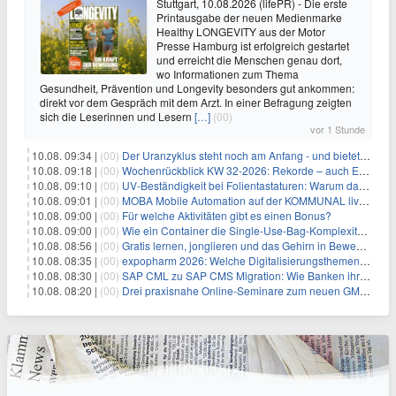
Stuttgart, 10.08.2026 (lifePR) - Die erste
Printausgabe der neuen Medienmarke
Healthy LONGEVITY aus der Motor
Presse Hamburg ist erfolgreich gestartet
und erreicht die Menschen genau dort,
wo Informationen zum Thema
Gesundheit, Prävention und Longevity besonders gut ankommen:
direkt vor dem Gespräch mit dem Arzt. In einer Befragung zeigten
sich die Leserinnen und Lesern
[…]
(00)
vor 1 Stunde
10.08. 09:34 |
(00)
Der Uranzyklus steht noch am Anfang - und bietet Chancen
10.08. 09:18 |
(00)
Wochenrückblick KW 32-2026: Rekorde – auch Edelmetalle melden sich zurück!
10.08. 09:10 |
(00)
UV-Beständigkeit bei Folientastaturen: Warum das Material allein nicht über die Lebensdauer entscheidet
10.08. 09:01 |
(00)
MOBA Mobile Automation auf der KOMMUNAL live in Fulda
10.08. 09:00 |
(00)
Für welche Aktivitäten gibt es einen Bonus?
10.08. 09:00 |
(00)
Wie ein Container die Single-Use-Bag-Komplexität reduziert
10.08. 08:56 |
(00)
Gratis lernen, jonglieren und das Gehirn in Bewegung bringen
10.08. 08:35 |
(00)
expopharm 2026: Welche Digitalisierungsthemen Apotheken betreffen
10.08. 08:30 |
(00)
SAP CML zu SAP CMS Migration: Wie Banken ihr Sicherheitenmanagement für SAP S/4HANA modernisieren und regulatorische Anforderungen erfüllen
10.08. 08:20 |
(00)
Drei praxisnahe Online-Seminare zum neuen GModG Ende August und Anfang September 2026