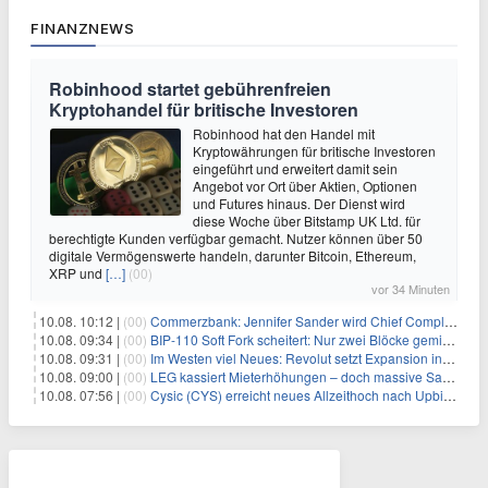
FINANZNEWS
Robinhood startet gebührenfreien
Kryptohandel für britische Investoren
Robinhood hat den Handel mit
Kryptowährungen für britische Investoren
eingeführt und erweitert damit sein
Angebot vor Ort über Aktien, Optionen
und Futures hinaus. Der Dienst wird
diese Woche über Bitstamp UK Ltd. für
berechtigte Kunden verfügbar gemacht. Nutzer können über 50
digitale Vermögenswerte handeln, darunter Bitcoin, Ethereum,
XRP und
[…]
(00)
vor 34 Minuten
10.08. 10:12 |
(00)
Commerzbank: Jennifer Sander wird Chief Compliance Officer der
10.08. 09:34 |
(00)
BIP-110 Soft Fork scheitert: Nur zwei Blöcke gemined, bevor es zum Stillstand kommt
10.08. 09:31 |
(00)
Im Westen viel Neues: Revolut setzt Expansion in Europa fort
10.08. 09:00 |
(00)
LEG kassiert Mieterhöhungen – doch massive Sanierungskosten fressen Gewinne auf
10.08. 07:56 |
(00)
Cysic (CYS) erreicht neues Allzeithoch nach Upbit-Listing