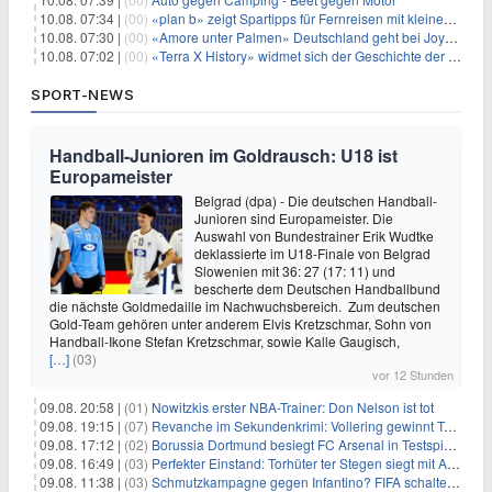
10.08. 07:34 |
(00)
«plan b» zeigt Spartipps für Fernreisen mit kleinem Budget
10.08. 07:30 |
(00)
«Amore unter Palmen» Deutschland geht bei Joyn weiter
10.08. 07:02 |
(00)
«Terra X History» widmet sich der Geschichte der deutschen Vereine
SPORT-NEWS
Handball-Junioren im Goldrausch: U18 ist
Europameister
Belgrad (dpa) - Die deutschen Handball-
Junioren sind Europameister. Die
Auswahl von Bundestrainer Erik Wudtke
deklassierte im U18-Finale von Belgrad
Slowenien mit 36: 27 (17: 11) und
bescherte dem Deutschen Handballbund
die nächste Goldmedaille im Nachwuchsbereich. Zum deutschen
Gold-Team gehören unter anderem Elvis Kretzschmar, Sohn von
Handball-Ikone Stefan Kretzschmar, sowie Kalle Gaugisch,
[…]
(03)
vor 12 Stunden
09.08. 20:58 |
(01)
Nowitzkis erster NBA-Trainer: Don Nelson ist tot
09.08. 19:15 |
(07)
Revanche im Sekundenkrimi: Vollering gewinnt Tour
09.08. 17:12 |
(02)
Borussia Dortmund besiegt FC Arsenal in Testspiel mit 3:2
09.08. 16:49 |
(03)
Perfekter Einstand: Torhüter ter Stegen siegt mit Ajax
09.08. 11:38 |
(03)
Schmutzkampagne gegen Infantino? FIFA schaltet auf Angriff