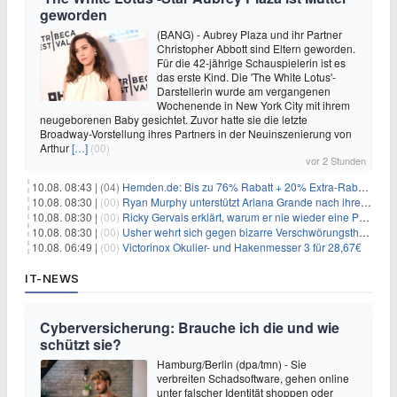
geworden
(BANG) - Aubrey Plaza und ihr Partner
Christopher Abbott sind Eltern geworden.
Für die 42-jährige Schauspielerin ist es
das erste Kind. Die 'The White Lotus'-
Darstellerin wurde am vergangenen
Wochenende in New York City mit ihrem
neugeborenen Baby gesichtet. Zuvor hatte sie die letzte
Broadway-Vorstellung ihres Partners in der Neuinszenierung von
Arthur
[…]
(00)
vor 2 Stunden
10.08. 08:43 |
(04)
Hemden.de: Bis zu 76% Rabatt + 20% Extra-Rabatt auf ALLE Hemden
10.08. 08:30 |
(00)
Ryan Murphy unterstützt Ariana Grande nach ihrem Ausstieg bei 'American Horror Story'
10.08. 08:30 |
(00)
Ricky Gervais erklärt, warum er nie wieder eine Preisverleihung moderieren will
10.08. 08:30 |
(00)
Usher wehrt sich gegen bizarre Verschwörungstheorie über angeblichen 'Klon'
10.08. 06:49 |
(00)
Victorinox Okulier- und Hakenmesser 3 für 28,67€
IT-NEWS
Cyberversicherung: Brauche ich die und wie
schützt sie?
Hamburg/Berlin (dpa/tmn) - Sie
verbreiten Schadsoftware, gehen online
unter falscher Identität shoppen oder