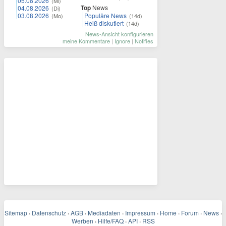
05.08.2026
(Mi)
Top
News
04.08.2026
(Di)
03.08.2026
Populäre News
(Mo)
(14d)
Heiß diskutiert
(14d)
News-Ansicht konfigurieren
meine Kommentare
|
Ignore
|
Notifies
Sitemap
·
Datenschutz
·
AGB
·
Mediadaten
·
Impressum
·
Home
·
Forum
·
News
·
Werben
·
Hilfe/FAQ
·
API
·
RSS