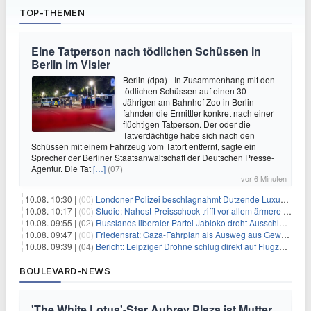
TOP-THEMEN
Eine Tatperson nach tödlichen Schüssen in
Berlin im Visier
Berlin (dpa) - In Zusammenhang mit den
tödlichen Schüssen auf einen 30-
Jährigen am Bahnhof Zoo in Berlin
fahnden die Ermittler konkret nach einer
flüchtigen Tatperson. Der oder die
Tatverdächtige habe sich nach den
Schüssen mit einem Fahrzeug vom Tatort entfernt, sagte ein
Sprecher der Berliner Staatsanwaltschaft der Deutschen Presse-
Agentur. Die Tat
[…]
(07)
vor 6 Minuten
10.08. 10:30 |
(00)
Londoner Polizei beschlagnahmt Dutzende Luxusautos
10.08. 10:17 |
(00)
Studie: Nahost-Preisschock trifft vor allem ärmere Haushalte
10.08. 09:55 |
(02)
Russlands liberaler Partei Jabloko droht Ausschluss von Wahl
10.08. 09:47 |
(00)
Friedensrat: Gaza-Fahrplan als Ausweg aus Gewaltspirale
10.08. 09:39 |
(04)
Bericht: Leipziger Drohne schlug direkt auf Flugzeug ein
BOULEVARD-NEWS
'The White Lotus'-Star Aubrey Plaza ist Mutter