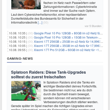
fischen im Netz nach Passwörtern oder
Zahlungsinformationen: Cyberkriminelle
sind immer auf der Suche nach Opfern.
Laut dem Cybersicherheitsmonitor, einer repräsentativen
Dunkelfeldstudie des Bundesamts für Sicherheit in der
Informationstechnik
[…]
(00)
vor 5 Stunden
10.08. 10:35 |
(00)
Google Pixel 10 Pro 128GB + 80GB im o2-Netz für 24,99€/Monat (effektiv -6,60€/Monat)
10.08. 10:25 |
(00)
Google Pixel 10 Pro 128GB + 15GB im Telekom-Netz für 19,98€/Monat (effektiv -12,77€/Monat)
10.08. 10:15 |
(00)
Xiaomi 17T 256GB + 25GB im o2-Netz für 14,99€/Monat (effektiv -4,30€/Monat)
10.08. 10:05 |
(00)
Xiaomi 17T 256GB + 35GB im o2-Netz für 17,99€/Monat (effektiv -2,47€/Monat)
10.08. 09:55 |
(00)
Xiaomi 17T Pro 512GB + 60GB im o2-Netz für ~19,99€/Monat (effektiv -7,22€/Monat)
GAMING-NEWS
Splatoon Raiders: Diese Tank-Upgrades
solltest du zuerst freischalten
In Splatoon Raiders sind die Tanks ein
wichtiger Bestandteil deines Fortschritts.
Sie bestimmen nicht nur, wie du dich
durch die Spirhalit-Inseln bewegst,
sondern können mit verschiedenen
Verbesserungen deutlich stärker werden.
Gerade später im Spiel machen die richtigen Upgrades einen
großen Unterschied, wenn die Salmoniden stärker werden und