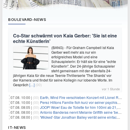
BOULEVARD-NEWS
Co-Star schwärmt von Kaia Gerber: 'Sie ist eine
echte Künstlerin'
(BANG) - Für Graham Campbell ist Kaia
Gerber weit mehr als nur ein
erfolgreiches Model und eine
Schauspielerin: Er hält sie für eine "echte
Künstlerin". Der 24-jährige Schauspieler
steht gemeinsam mit der ebenfalls 24-
jährigen Kaia für die neue Teenie-Thrillerserie 'The Shards' vor
der Kamera und findet für seine Kollegin nur lobende Worte. Im
Gespräch
[…]
(00)
vor 1 Stunde
07.08. 10:00 |
(00)
Earth, Wind Fire verschieben Konzert mit Lionel Richie nach medizinischem Notfall
07.08. 10:00 |
(00)
Perez Hiltons Familie floh kurz vor seiner psychischen Krise aus dem Haus
07.08. 08:05 |
(00)
JOOP! Wow! Eau de Toilette for him 100ml ab 21,84€ im Sparabo
07.08. 08:00 |
(00)
Antonio Banderas nennt Melanie Griffith seine 'beste Freundin'
07.08. 08:00 |
(00)
'Wicked'-Star Jonathan Bailey verrät seine einfache Hautpflegeroutine
IT-NEWS