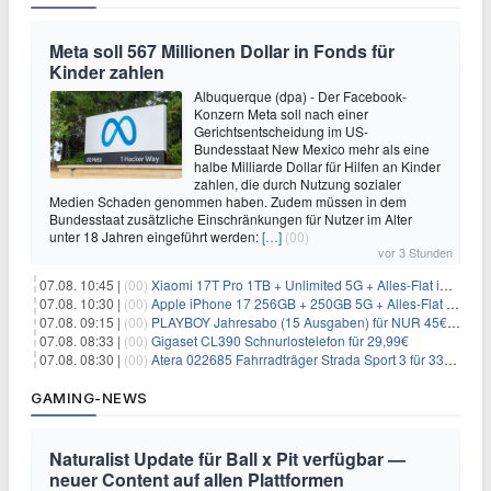
Meta soll 567 Millionen Dollar in Fonds für
Kinder zahlen
Albuquerque (dpa) - Der Facebook-
Konzern Meta soll nach einer
Gerichtsentscheidung im US-
Bundesstaat New Mexico mehr als eine
halbe Milliarde Dollar für Hilfen an Kinder
zahlen, die durch Nutzung sozialer
Medien Schaden genommen haben. Zudem müssen in dem
Bundesstaat zusätzliche Einschränkungen für Nutzer im Alter
unter 18 Jahren eingeführt werden:
[…]
(00)
vor 3 Stunden
07.08. 10:45 |
(00)
Xiaomi 17T Pro 1TB + Unlimited 5G + Alles-Flat im o2 Netz für 29,99€/Monat – eff. 1,15€/Monat
07.08. 10:30 |
(00)
Apple iPhone 17 256GB + 250GB 5G + Alles-Flat im Telekom-Netz für 34€/Monat – eff. 6,29€/Monat
07.08. 09:15 |
(00)
PLAYBOY Jahresabo (15 Ausgaben) für NUR 45€ (statt 198€)
07.08. 08:33 |
(00)
Gigaset CL390 Schnurlostelefon für 29,99€
07.08. 08:30 |
(00)
Atera 022685 Fahrradträger Strada Sport 3 für 337,48€
GAMING-NEWS
Naturalist Update für Ball x Pit verfügbar —
neuer Content auf allen Plattformen