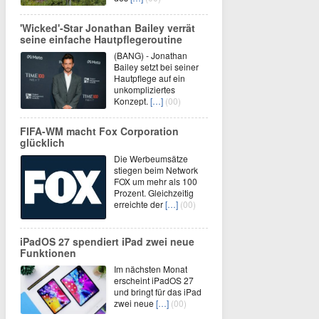
'Wicked'-Star Jonathan Bailey verrät
seine einfache Hautpflegeroutine
(BANG) - Jonathan
Bailey setzt bei seiner
Hautpflege auf ein
unkompliziertes
Konzept.
[…]
(00)
FIFA-WM macht Fox Corporation
glücklich
Die Werbeumsätze
stiegen beim Network
FOX um mehr als 100
Prozent. Gleichzeitig
erreichte der
[…]
(00)
iPadOS 27 spendiert iPad zwei neue
Funktionen
Im nächsten Monat
erscheint iPadOS 27
und bringt für das iPad
zwei neue
[…]
(00)