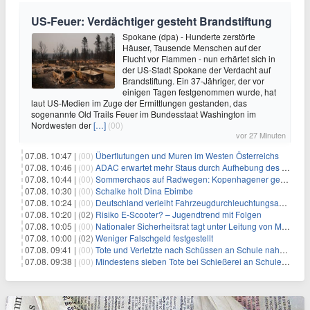
US-Feuer: Verdächtiger gesteht Brandstiftung
Spokane (dpa) - Hunderte zerstörte
Häuser, Tausende Menschen auf der
Flucht vor Flammen - nun erhärtet sich in
der US-Stadt Spokane der Verdacht auf
Brandstiftung. Ein 37-Jähriger, der vor
einigen Tagen festgenommen wurde, hat
laut US-Medien im Zuge der Ermittlungen gestanden, das
sogenannte Old Trails Feuer im Bundesstaat Washington im
Nordwesten der
[…]
(00)
vor 27 Minuten
07.08. 10:47 |
(00)
Überflutungen und Muren im Westen Österreichs
07.08. 10:46 |
(00)
ADAC erwartet mehr Staus durch Aufhebung des Lkw-Fahrverbots
07.08. 10:44 |
(00)
Sommerchaos auf Radwegen: Kopenhagener genervt von Touristen
07.08. 10:30 |
(00)
Schalke holt Dina Ebimbe
07.08. 10:24 |
(00)
Deutschland verleiht Fahrzeugdurchleuchtungsanlagen an Israel
07.08. 10:20 |
(02)
Risiko E-Scooter? – Jugendtrend mit Folgen
07.08. 10:05 |
(00)
Nationaler Sicherheitsrat tagt unter Leitung von Merz
07.08. 10:00 |
(02)
Weniger Falschgeld festgestellt
07.08. 09:41 |
(00)
Tote und Verletzte nach Schüssen an Schule nahe Bangkok
07.08. 09:38 |
(00)
Mindestens sieben Tote bei Schießerei an Schule nahe Bangkok