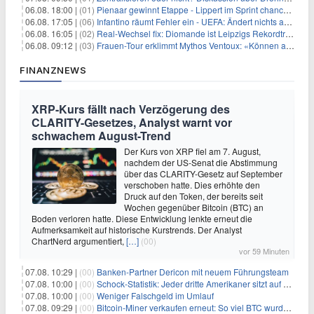
06.08. 18:00 |
(01)
Pienaar gewinnt Etappe - Lippert im Sprint chancenlos
06.08. 17:05 |
(06)
Infantino räumt Fehler ein - UEFA: Ändert nichts an Boykott
06.08. 16:05 |
(02)
Real-Wechsel fix: Diomande ist Leipzigs Rekordtransfer
06.08. 09:12 |
(03)
Frauen-Tour erklimmt Mythos Ventoux: «Können alles schaffen»
FINANZNEWS
XRP-Kurs fällt nach Verzögerung des
CLARITY-Gesetzes, Analyst warnt vor
schwachem August-Trend
Der Kurs von XRP fiel am 7. August,
nachdem der US-Senat die Abstimmung
über das CLARITY-Gesetz auf September
verschoben hatte. Dies erhöhte den
Druck auf den Token, der bereits seit
Wochen gegenüber Bitcoin (BTC) an
Boden verloren hatte. Diese Entwicklung lenkte erneut die
Aufmerksamkeit auf historische Kurstrends. Der Analyst
ChartNerd argumentiert,
[…]
(00)
vor 59 Minuten
07.08. 10:29 |
(00)
Banken-Partner Dericon mit neuem Führungsteam
07.08. 10:00 |
(00)
Schock-Statistik: Jeder dritte Amerikaner sitzt auf dem Trockenen – warum Sparen zur Luxus-Aktivität wird
07.08. 10:00 |
(00)
Weniger Falschgeld im Umlauf
07.08. 09:29 |
(00)
Bitcoin-Miner verkaufen erneut: So viel BTC wurde angeblich abgesetzt