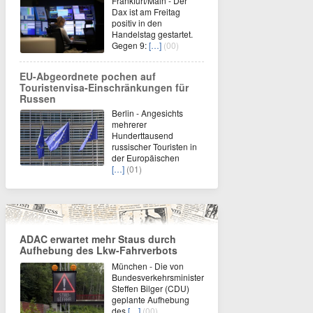
Frankfurt/Main - Der
Dax ist am Freitag
positiv in den
Handelstag gestartet.
Gegen 9:
[…]
(00)
EU-Abgeordnete pochen auf
Touristenvisa-Einschränkungen für
Russen
Berlin - Angesichts
mehrerer
Hunderttausend
russischer Touristen in
der Europäischen
[…]
(01)
ADAC erwartet mehr Staus durch
Aufhebung des Lkw-Fahrverbots
München - Die von
Bundesverkehrsminister
Steffen Bilger (CDU)
geplante Aufhebung
des
[…]
(00)