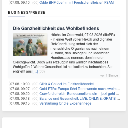
07.08. 09:10 |
(00)
Oddo BHF übernimmt Fondsdienstleister IFSAM
BUSINESS/PRESSE
Die Ganzheitlichkeit des Wohlbefindens
Höchst im Odenwald, 07.08.2026 (lifePR)
- In einer Welt voller Hektik und digitaler
Reizüberflutung sehnt sich der
menschliche Organismus nach einem
Zustand, den Biologen und Mediziner
Homöostase nennen: dem inneren
Gleichgewicht. Doch was erzeugt in uns wirklich nachhaltiges
Wohlgefühl? Wahre Gesundheit ist nie isoliert zu betrachten. Sie
entsteht aus
[…]
(00)
vor 1 Stunde
07.08. 10:00 |
(00)
Click & Collect im Elektronikhandel
07.08. 09:27 |
(00)
Gold-ETFs: Europa führt Trendwende nach zweimonatiger Schwächephase an
07.08. 09:20 |
(00)
Crawford erreicht Bundesmeilenstein – jetzt geht es in die finale Phase!
07.08. 09:18 |
(00)
Balance und Gesundheit: LIVE, ONLINE, GRATIS am Mi 19.08.2026 um 19:00 Uhr
07.08. 09:15 |
(00)
Verstärkung für die Expertenriege