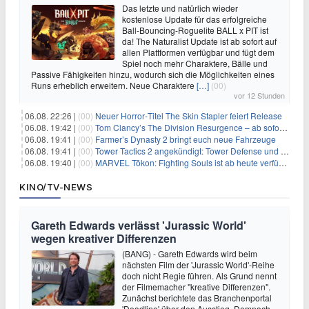
Das letzte und natürlich wieder
kostenlose Update für das erfolgreiche
Ball-Bouncing-Roguelite BALL x PIT ist
da! The Naturalist Update ist ab sofort auf
allen Plattformen verfügbar und fügt dem
Spiel noch mehr Charaktere, Bälle und
Passive Fähigkeiten hinzu, wodurch sich die Möglichkeiten eines
Runs erheblich erweitern. Neue Charaktere
[…]
(00)
vor 12 Stunden
06.08. 22:26 |
(00)
Neuer Horror‑Titel The Skin Stapler feiert Release
06.08. 19:42 |
(00)
Tom Clancy’s The Division Resurgence – ab sofort für euch verfügbar
06.08. 19:41 |
(00)
Farmer’s Dynasty 2 bringt euch neue Fahrzeuge
06.08. 19:41 |
(00)
Tower Tactics 2 angekündigt: Tower Defense und Deckbuilding Kombo kehrt zurück
06.08. 19:40 |
(00)
MARVEL Tōkon: Fighting Souls ist ab heute verfügbar
KINO/TV-NEWS
Gareth Edwards verlässt 'Jurassic World'
wegen kreativer Differenzen
(BANG) - Gareth Edwards wird beim
nächsten Film der 'Jurassic World'-Reihe
doch nicht Regie führen. Als Grund nennt
der Filmemacher "kreative Differenzen".
Zunächst berichtete das Branchenportal
'Deadline' über den Ausstieg. Demnach