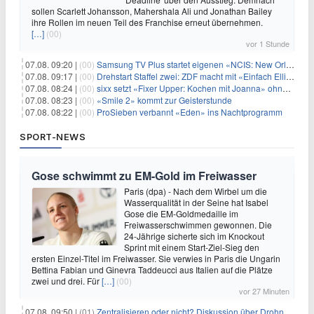
sollen Scarlett Johansson, Mahershala Ali und Jonathan Bailey
ihre Rollen im neuen Teil des Franchise erneut übernehmen.
[…]
(00)
vor 1 Stunde
07.08. 09:20 |
(00)
Samsung TV Plus startet eigenen «NCIS: New Orleans»-Sender
07.08. 09:17 |
(00)
Drehstart Staffel zwei: ZDF macht mit «Einfach Elli» weiter
07.08. 08:24 |
(00)
sixx setzt «Fixer Upper: Kochen mit Joanna» ohne Pause fort
07.08. 08:23 |
(00)
«Smile 2» kommt zur Geisterstunde
07.08. 08:22 |
(00)
ProSieben verbannt «Eden» ins Nachtprogramm
SPORT-NEWS
Gose schwimmt zu EM-Gold im Freiwasser
Paris (dpa) - Nach dem Wirbel um die
Wasserqualität in der Seine hat Isabel
Gose die EM-Goldmedaille im
Freiwasserschwimmen gewonnen. Die
24-Jährige sicherte sich im Knockout
Sprint mit einem Start-Ziel-Sieg den
ersten Einzel-Titel im Freiwasser. Sie verwies in Paris die Ungarin
Bettina Fabian und Ginevra Taddeucci aus Italien auf die Plätze
zwei und drei. Für
[…]
(00)
vor 27 Minuten
07.08. 09:50 |
(01)
Zentralisieren oder nicht? Diskussion über Drohnenabwehr