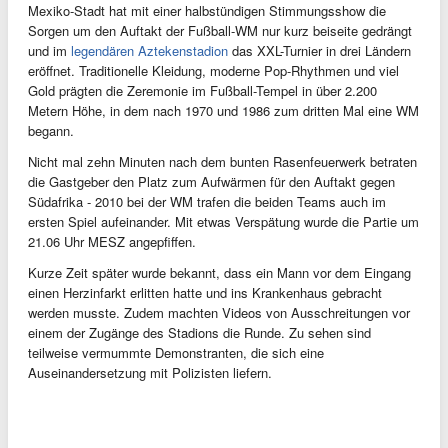
Mexiko-Stadt hat mit einer halbstündigen Stimmungsshow die
Sorgen um den Auftakt der Fußball-WM nur kurz beiseite gedrängt
und im
legendären Aztekenstadion
das XXL-Turnier in drei Ländern
eröffnet. Traditionelle Kleidung, moderne Pop-Rhythmen und viel
Gold prägten die Zeremonie im Fußball-Tempel in über 2.200
Metern Höhe, in dem nach 1970 und 1986 zum dritten Mal eine WM
begann.
Nicht mal zehn Minuten nach dem bunten Rasenfeuerwerk betraten
die Gastgeber den Platz zum Aufwärmen für den Auftakt gegen
Südafrika - 2010 bei der WM trafen die beiden Teams auch im
ersten Spiel aufeinander. Mit etwas Verspätung wurde die Partie um
21.06 Uhr MESZ angepfiffen.
Kurze Zeit später wurde bekannt, dass ein Mann vor dem Eingang
einen Herzinfarkt erlitten hatte und ins Krankenhaus gebracht
werden musste. Zudem machten Videos von Ausschreitungen vor
einem der Zugänge des Stadions die Runde. Zu sehen sind
teilweise vermummte Demonstranten, die sich eine
Auseinandersetzung mit Polizisten liefern.