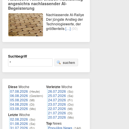
angesichts nachlassender AI-
Begeisterung
Nachlassende AI-Rallye
Der jüngste Anstieg der
Technologiewerte, der
größtenteils
[…]
(00)
Suchbegriff
suchen
Diese
Woche
Vorletzte
Woche
07.08.2026
26.07.2026
(Heute)
(So)
06.08.2026
25.07.2026
(Gestern)
(Sa)
05.08.2026
24.07.2026
(Mi)
(Fr)
04.08.2026
23.07.2026
(Di)
(Do)
03.08.2026
22.07.2026
(Mo)
(Mi)
21.07.2026
(Di)
Letzte
Woche
20.07.2026
(Mo)
02.08.2026
(So)
Top
News
01.08.2026
(Sa)
31.07.2026
Populäre News
(Fr)
(14d)