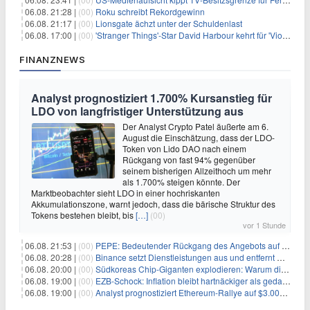
06.08. 21:28 |
(00)
Roku schreibt Rekordgewinn
06.08. 21:17 |
(00)
Lionsgate ächzt unter der Schuldenlast
06.08. 17:00 |
(00)
'Stranger Things'-Star David Harbour kehrt für 'Violent Night 2' zurück – Kristen Bell stößt zur Besetzung
FINANZNEWS
Analyst prognostiziert 1.700% Kursanstieg für
LDO von langfristiger Unterstützung aus
Der Analyst Crypto Patel äußerte am 6.
August die Einschätzung, dass der LDO-
Token von Lido DAO nach einem
Rückgang von fast 94% gegenüber
seinem bisherigen Allzeithoch um mehr
als 1.700% steigen könnte. Der
Marktbeobachter sieht LDO in einer hochriskanten
Akkumulationszone, warnt jedoch, dass die bärische Struktur des
Tokens bestehen bleibt, bis
[…]
(00)
vor 1 Stunde
06.08. 21:53 |
(00)
PEPE: Bedeutender Rückgang des Angebots auf Börsen – Was kommt als Nächstes?
06.08. 20:28 |
(00)
Binance setzt Dienstleistungen aus und entfernt mehrere Krypto-Paare: Wer ist betroffen?
06.08. 20:00 |
(00)
Südkoreas Chip-Giganten explodieren: Warum dieser Rekord-Tag die KI-Branche erschüttert
06.08. 19:00 |
(00)
EZB-Schock: Inflation bleibt hartnäckiger als gedacht – 2027 wird zum kritischen Test
06.08. 19:00 |
(00)
Analyst prognostiziert Ethereum-Rallye auf $3.000 nach entscheidendem On-Chain-Ausbruch