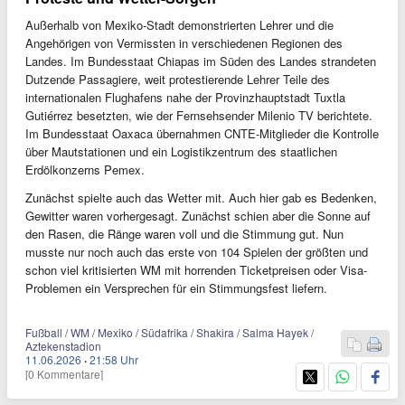
Außerhalb von Mexiko-Stadt demonstrierten Lehrer und die
Angehörigen von Vermissten in verschiedenen Regionen des
Landes. Im Bundesstaat Chiapas im Süden des Landes strandeten
Dutzende Passagiere, weit protestierende Lehrer Teile des
internationalen Flughafens nahe der Provinzhauptstadt Tuxtla
Gutiérrez besetzten, wie der Fernsehsender Milenio TV berichtete.
Im Bundesstaat Oaxaca übernahmen CNTE-Mitglieder die Kontrolle
über Mautstationen und ein Logistikzentrum des staatlichen
Erdölkonzerns Pemex.
Zunächst spielte auch das Wetter mit. Auch hier gab es Bedenken,
Gewitter waren vorhergesagt. Zunächst schien aber die Sonne auf
den Rasen, die Ränge waren voll und die Stimmung gut. Nun
musste nur noch auch das erste von 104 Spielen der größten und
schon viel kritisierten WM mit horrenden Ticketpreisen oder Visa-
Problemen ein Versprechen für ein Stimmungsfest liefern.
Fußball / WM / Mexiko / Südafrika / Shakira / Salma Hayek /
Aztekenstadion
11.06.2026
·
21:58 Uhr
[0 Kommentare]