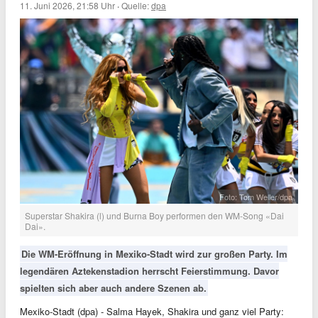
11. Juni 2026, 21:58 Uhr
·
Quelle:
dpa
Foto: Tom Weller/dpa
Superstar Shakira (l) und Burna Boy performen den WM-Song «Dai
Dai».
Die WM-Eröffnung in Mexiko-Stadt wird zur großen Party. Im
legendären Aztekenstadion herrscht Feierstimmung. Davor
spielten sich aber auch andere Szenen ab.
Mexiko-Stadt (dpa) - Salma Hayek, Shakira und ganz viel Party: