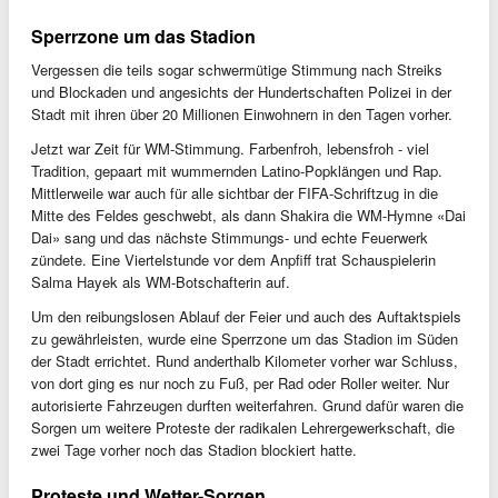
Sperrzone um das Stadion
Vergessen die teils sogar schwermütige Stimmung nach Streiks
und Blockaden und angesichts der Hundertschaften Polizei in der
Stadt mit ihren über 20 Millionen Einwohnern in den Tagen vorher.
Jetzt war Zeit für WM-Stimmung. Farbenfroh, lebensfroh - viel
Tradition, gepaart mit wummernden Latino-Popklängen und Rap.
Mittlerweile war auch für alle sichtbar der FIFA-Schriftzug in die
Mitte des Feldes geschwebt, als dann Shakira die WM-Hymne «Dai
Dai» sang und das nächste Stimmungs- und echte Feuerwerk
zündete. Eine Viertelstunde vor dem Anpfiff trat Schauspielerin
Salma Hayek als WM-Botschafterin auf.
Um den reibungslosen Ablauf der Feier und auch des Auftaktspiels
zu gewährleisten, wurde eine Sperrzone um das Stadion im Süden
der Stadt errichtet. Rund anderthalb Kilometer vorher war Schluss,
von dort ging es nur noch zu Fuß, per Rad oder Roller weiter. Nur
autorisierte Fahrzeugen durften weiterfahren. Grund dafür waren die
Sorgen um weitere Proteste der radikalen Lehrergewerkschaft, die
zwei Tage vorher noch das Stadion blockiert hatte.
Proteste und Wetter-Sorgen