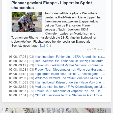
Pienaar gewinnt Etappe - Lippert im Sprint
chancenlos
Tournon-sur-Rhône (dpa) - Die frühere
deutsche Rad-Meisterin Liane Lippert hat
ihren insgesamt zweiten Etappenerfolg
bei der Tour de France der Frauen
verpasst. Nach hügeligen 153,4
Kilometern zwischen Montbrison und
Tournon-sur-Rhone musste sich die 28-Jährige im Sprint einer
siebenköpfigen Fluchtgruppe bei der sechsten Etappe als
Sechste geschlagen
[…]
(01)
vor 6 Stunden
06.08. 17:05 |
(03)
Infantino räumt Fehler ein - UEFA: Ändert nichts an Boykott
06.08. 16:05 |
(01)
Real-Wechsel fix: Diomande ist Leipzigs Rekordtransfer
06.08. 09:12 |
(03)
Frauen-Tour erklimmt Mythos Ventoux: «Können alles schaffen»
05.08. 18:08 |
(03)
Frauen-Tour: Niedermaier nun Vierte der Gesamtwertung
05.08. 14:12 |
(05)
Figo fordert Infantinos Rücktritt: «Er sollte gehen. Jetzt»
05.08. 12:33 |
(03)
Wellbrock verblüfft und träumt: Zweites EM-Gold in Paris
05.08. 11:56 |
(05)
Infantino beruft Krisenrunde ein - Neue Vorwürfe gegen FIFA
04.08. 22:52 |
(04)
Medien: Infantino beruft FIFA-Krisensitzung am Mittwoch ein
04.08. 18:07 |
(00)
Frauen-Tour: Niedermaier verpasst Top Ten - Reusser siegt
04.08. 17:54 |
(05)
Offiziell: Barcelona leiht ter Stegen zu Ajax Amsterdam aus