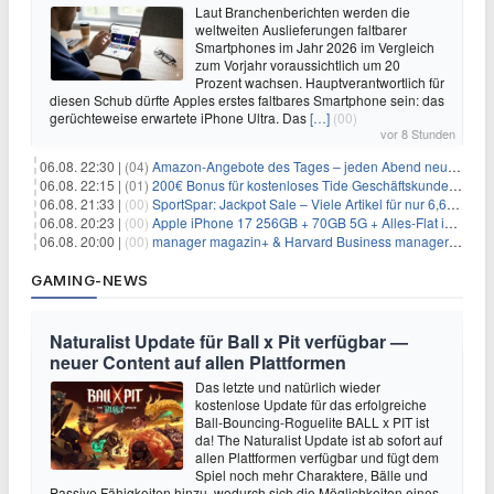
Laut Branchenberichten werden die
weltweiten Auslieferungen faltbarer
Smartphones im Jahr 2026 im Vergleich
zum Vorjahr voraussichtlich um 20
Prozent wachsen. Hauptverantwortlich für
diesen Schub dürfte Apples erstes faltbares Smartphone sein: das
gerüchteweise erwartete iPhone Ultra. Das
[…]
(00)
vor 8 Stunden
06.08. 22:30 |
(04)
Amazon-Angebote des Tages – jeden Abend neue Deals zum Stöbern
06.08. 22:15 |
(01)
200€ Bonus für kostenloses Tide Geschäftskundenkonto
06.08. 21:33 |
(00)
SportSpar: Jackpot Sale – Viele Artikel für nur 6,66€ – nur 48 Stunden
06.08. 20:23 |
(00)
Apple iPhone 17 256GB + 70GB 5G + Alles-Flat im Vodafone-Netz für 34,99€/Monat – eff. 4,65€/Monat
06.08. 20:00 |
(00)
manager magazin+ & Harvard Business manager+ Digital-Kombi-Abo 1 Monat kostenlos
GAMING-NEWS
Naturalist Update für Ball x Pit verfügbar —
neuer Content auf allen Plattformen
Das letzte und natürlich wieder
kostenlose Update für das erfolgreiche
Ball-Bouncing-Roguelite BALL x PIT ist
da! The Naturalist Update ist ab sofort auf
allen Plattformen verfügbar und fügt dem
Spiel noch mehr Charaktere, Bälle und
Passive Fähigkeiten hinzu, wodurch sich die Möglichkeiten eines