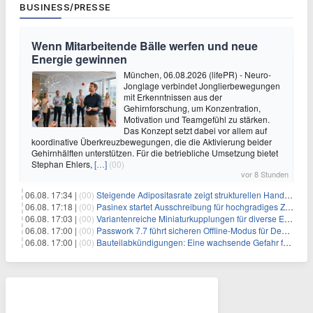
BUSINESS/PRESSE
Wenn Mitarbeitende Bälle werfen und neue
Energie gewinnen
München, 06.08.2026 (lifePR) - Neuro-
Jonglage verbindet Jonglierbewegungen
mit Erkenntnissen aus der
Gehirnforschung, um Konzentration,
Motivation und Teamgefühl zu stärken.
Das Konzept setzt dabei vor allem auf
koordinative Überkreuzbewegungen, die die Aktivierung beider
Gehirnhälften unterstützen. Für die betriebliche Umsetzung bietet
Stephan Ehlers,
[…]
(00)
vor 8 Stunden
06.08. 17:34 |
(00)
Steigende Adipositasrate zeigt strukturellen Handlungsbedarf bei der Ernährung schulpflichtiger Kinder
06.08. 17:18 |
(00)
Pasinex startet Ausschreibung für hochgradiges Zinksulfidkonzentrat mit Germanium- und Silbergehalten und stellt ein Betriebsupdate bereit
06.08. 17:03 |
(00)
Variantenreiche Miniaturkupplungen für diverse Einsatzbereiche
06.08. 17:00 |
(00)
Passwork 7.7 führt sicheren Offline-Modus für Desktop- und Mobile-Apps ein
06.08. 17:00 |
(00)
Bauteilabkündigungen: Eine wachsende Gefahr für industrielle Elektroniksysteme