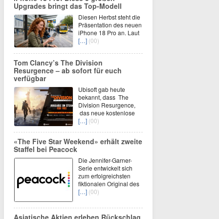
Upgrades bringt das Top-Modell
Diesen Herbst steht die
Präsentation des neuen
iPhone 18 Pro an. Laut
[…]
(00)
Tom Clancy’s The Division
Resurgence – ab sofort für euch
verfügbar
Ubisoft gab heute
bekannt, dass The
Division Resurgence,
das neue kostenlose
[…]
(00)
«The Five Star Weekend» erhält zweite
Staffel bei Peacock
Die Jennifer-Garner-
Serie entwickelt sich
zum erfolgreichsten
fiktionalen Original des
[…]
(00)
Asiatische Aktien erleben Rückschlag