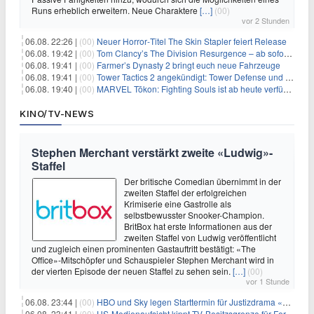
Runs erheblich erweitern. Neue Charaktere
[…]
(00)
vor 2 Stunden
06.08. 22:26 |
(00)
Neuer Horror‑Titel The Skin Stapler feiert Release
06.08. 19:42 |
(00)
Tom Clancy’s The Division Resurgence – ab sofort für euch verfügbar
06.08. 19:41 |
(00)
Farmer’s Dynasty 2 bringt euch neue Fahrzeuge
06.08. 19:41 |
(00)
Tower Tactics 2 angekündigt: Tower Defense und Deckbuilding Kombo kehrt zurück
06.08. 19:40 |
(00)
MARVEL Tōkon: Fighting Souls ist ab heute verfügbar
KINO/TV-NEWS
Stephen Merchant verstärkt zweite «Ludwig»-
Staffel
Der britische Comedian übernimmt in der
zweiten Staffel der erfolgreichen
Krimiserie eine Gastrolle als
selbstbewusster Snooker-Champion.
BritBox hat erste Informationen aus der
zweiten Staffel von Ludwig veröffentlicht
und zugleich einen prominenten Gastauftritt bestätigt: «The
Office»-Mitschöpfer und Schauspieler Stephen Merchant wird in
der vierten Episode der neuen Staffel zu sehen sein.
[…]
(00)
vor 1 Stunde
06.08. 23:44 |
(00)
HBO und Sky legen Starttermin für Justizdrama «War» fest
06.08. 23:41 |
(00)
US-Medienaufsicht kippt TV-Besitzsgrenze für Fernsehsender