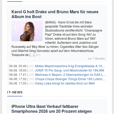
Karol G holt Drake und Bruno Mars für neues
Album ins Boot
(BANG) - Karol G hat die mit Stars
gespickte Trackliste ihres sechsten
Studioalbums veröffentlicht. "Champagne
Papi" Drake ist auf dem Song 'Ahí' zu
hören, während Bruno Mars auf 'Still'
mitwirkt. Außerdem sind Judeline und
Rusowsky auf 'Bby Wow' zu hören. Cigarettes After Sex-Sänger
und Gitarrist Greg Gonzalez spielt auf dem Albumabschluss
'Después de
[…]
(00)
vor 7 Stunden
06.08. 20:46 |
(00)
Midea Waschmaschine 8 kg Energieklasse A-10% 1400 U/Min für 289,97€
06.08. 18:33 |
(00)
JONR T5 Pro Saug- und Wischroboter für 194,99€
06.08. 17:47 |
(00)
Wellness in Bayern: 2 Übernachtungen im DAS LUDWIG Sports Resort inkl. HP + Wellness ab 174€ p.P.
06.08. 17:02 |
(00)
Chupa Chups Stranger Things Eimer 150 Lutscher für 21,95€
06.08. 17:00 |
(00)
Daisy Lowe bringt ihr zweites Kind zur Welt
IT-NEWS
iPhone Ultra lässt Verkauf faltbarer
Smartphones 2026 um 20 Prozent steigen