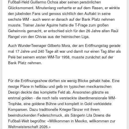
Fußball-Held Guillermo Ochoa aber seinen persönlichen
Glücksmoment. Minutenlang verharrte er auf dem Rasen, er winkte
den jubelnden Fans und genoss sichtlich den Auftakt in seine
sechste WM - auch wenn er danach auf der Bank Platz nehmen
musste. Trainer Javier Aguirre hatte die T-Frage zum großen
Geheimnis gemacht, er entschied sich für den 26 Jahre alten Raúl
Rangel von den Chivas aus der heimischen Liga.
Auch Wunder-Teenager Gilberto Mora, der am Eröffnungstag gerade
mal 17 Jahre und 240 Tage alt war und damit nur einen Tag älter als
Pelé bei seinem ersten WM-Tor 1958, musste zunächst auf der
Bank Platz nehmen.
Für die Eröffnungsshow dürften sie wenig Blicke gehabt habe. Eine
riesige Plane in hellblau und gelb im typischen mexikanischen
Design deckte das komplette Feld ab. Ansonsten glänzte es
erstmal golden - die noch teils versteckte überdimensionale WM-
Trophäe, eine goldene Bühne und komplett in Gold verkleidete
Komparsen. Dazu traditionelle Krieger-Tänzer mit ihrem
beeindruckenden Federschmuck, als Sängerin Lila Downs die
Fußball-Welt begrüßte: «Willkommen in Mexiko, willkommen zur
Weltmeisterschaft 2026.»