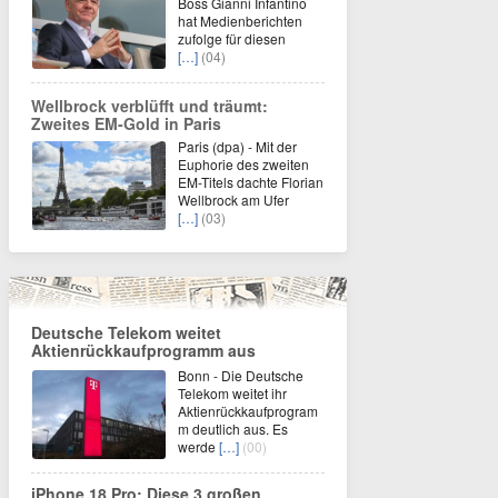
Boss Gianni Infantino
hat Medienberichten
zufolge für diesen
[…]
(04)
Wellbrock verblüfft und träumt:
Zweites EM-Gold in Paris
Paris (dpa) - Mit der
Euphorie des zweiten
EM-Titels dachte Florian
Wellbrock am Ufer
[…]
(03)
Deutsche Telekom weitet
Aktienrückkaufprogramm aus
Bonn - Die Deutsche
Telekom weitet ihr
Aktienrückkaufprogram
m deutlich aus. Es
werde
[…]
(00)
iPhone 18 Pro: Diese 3 großen