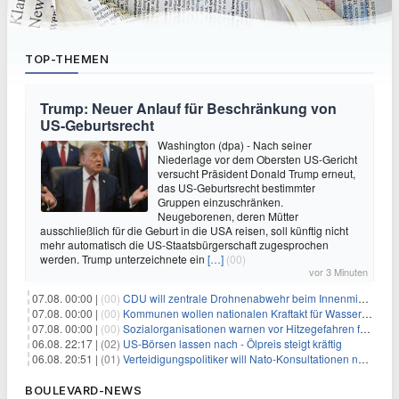
TOP-THEMEN
Trump: Neuer Anlauf für Beschränkung von
US-Geburtsrecht
Washington (dpa) - Nach seiner
Niederlage vor dem Obersten US-Gericht
versucht Präsident Donald Trump erneut,
das US-Geburtsrecht bestimmter
Gruppen einzuschränken.
Neugeborenen, deren Mütter
ausschließlich für die Geburt in die USA reisen, soll künftig nicht
mehr automatisch die US-Staatsbürgerschaft zugesprochen
werden. Trump unterzeichnete ein
[…]
(00)
vor 3 Minuten
07.08. 00:00 |
(00)
CDU will zentrale Drohnenabwehr beim Innenministerium
07.08. 00:00 |
(00)
Kommunen wollen nationalen Kraftakt für Wasserversorgung
07.08. 00:00 |
(00)
Sozialorganisationen warnen vor Hitzegefahren für Obdachlose
06.08. 22:17 |
(02)
US-Börsen lassen nach - Ölpreis steigt kräftig
06.08. 20:51 |
(01)
Verteidigungspolitiker will Nato-Konsultationen nach Drohnenfund
BOULEVARD-NEWS