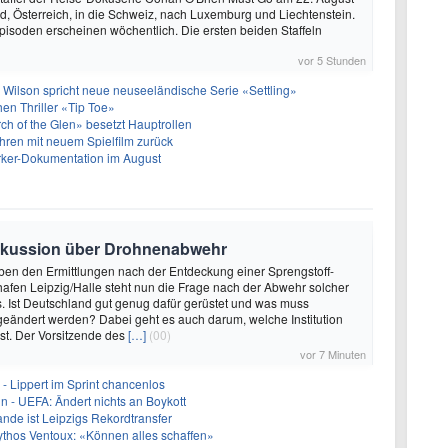
, Österreich, in die Schweiz, nach Luxemburg und Liechtenstein.
pisoden erscheinen wöchentlich. Die ersten beiden Staffeln
vor 5 Stunden
 Wilson spricht neue neuseeländische Serie «Settling»
hen Thriller «Tip Toe»
h of the Glen» besetzt Hauptrollen
ren mit neuem Spielfilm zurück
arker-Dokumentation im August
Diskussion über Drohnenabwehr
eben den Ermittlungen nach der Entdeckung einer Sprengstoff-
fen Leipzig/Halle steht nun die Frage nach der Abwehr solcher
s. Ist Deutschland gut genug dafür gerüstet und was muss
eändert werden? Dabei geht es auch darum, welche Institution
st. Der Vorsitzende des
[…]
(00)
vor 7 Minuten
- Lippert im Sprint chancenlos
in - UEFA: Ändert nichts an Boykott
nde ist Leipzigs Rekordtransfer
ythos Ventoux: «Können alles schaffen»