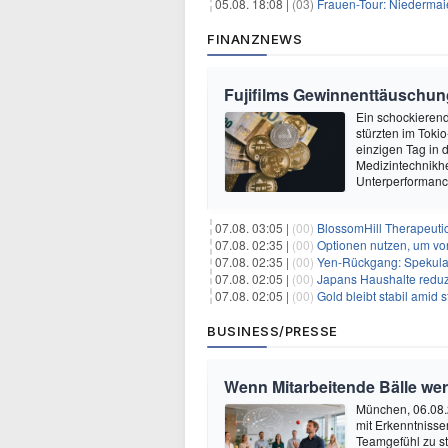
05.08. 18:08 |
(03)
Frauen-Tour: Niedermai
FINANZNEWS
Fujifilms Gewinnenttäuschun
Ein schockierend
stürzten im Tok
einzigen Tag in
Medizintechnikher
Unterperformanc
07.08. 03:05 |
(00)
BlossomHill Therapeutic
07.08. 02:35 |
(00)
Optionen nutzen, um von 
07.08. 02:35 |
(00)
Yen-Rückgang: Spekulat
07.08. 02:05 |
(00)
Japans Haushalte reduzie
07.08. 02:05 |
(00)
Gold bleibt stabil amid
BUSINESS/PRESSE
Wenn Mitarbeitende Bälle we
München, 06.08.
mit Erkenntnisse
Teamgefühl zu st