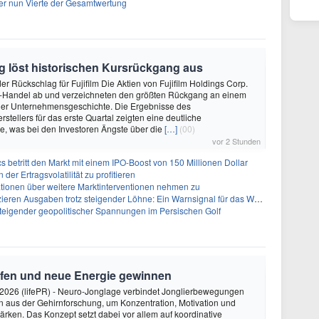
er nun Vierte der Gesamtwertung
g löst historischen Kursrückgang aus
er Rückschlag für Fujifilm Die Aktien von Fujifilm Holdings Corp.
io-Handel ab und verzeichneten den größten Rückgang an einem
 der Unternehmensgeschichte. Die Ergebnisse des
stellers für das erste Quartal zeigten eine deutliche
e, was bei den Investoren Ängste über die
[…]
(00)
vor 2 Stunden
s betritt den Markt mit einem IPO-Boost von 150 Millionen Dollar
der Ertragsvolatilität zu profitieren
ionen über weitere Marktinterventionen nehmen zu
ren Ausgaben trotz steigender Löhne: Ein Warnsignal für das Wachstum
 steigender geopolitischer Spannungen im Persischen Golf
rfen und neue Energie gewinnen
2026 (lifePR) - Neuro-Jonglage verbindet Jonglierbewegungen
n aus der Gehirnforschung, um Konzentration, Motivation und
ärken. Das Konzept setzt dabei vor allem auf koordinative