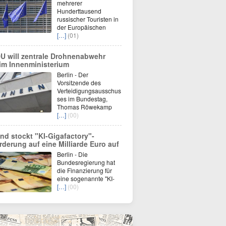
mehrerer
Hunderttausend
russischer Touristen in
der Europäischen
[…]
(01)
U will zentrale Drohnenabwehr
im Innenministerium
Berlin - Der
Vorsitzende des
Verteidigungsausschus
ses im Bundestag,
Thomas Röwekamp
[…]
(00)
nd stockt "KI-Gigafactory"-
rderung auf eine Milliarde Euro auf
Berlin - Die
Bundesregierung hat
die Finanzierung für
eine sogenannte "KI-
[…]
(00)