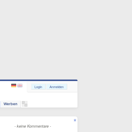
Login
Anmelden
Werben
- keine Kommentare -