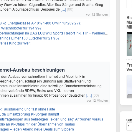
y Wow' zu hören. Cigarettes After Sex-Sänger und Gitarrist Greg
 auf dem Albumabschluss 'Después de
[…]
(00)
vor 12 Stunden
Bl
Ma
 kg Energieklasse A-10% 1400 U/Min für 289,97€
Mi
Wischroboter für 194,99€
nachtungen im DAS LUDWIG Sports Resort inkl. HP + Wellness ab 174€ p.P.
hings Eimer 150 Lutscher für 21,95€
eites Kind zur Welt
Fr
nternet-Ausbau beschleunigen
Ve
m den Ausbau von schnellem Internet und Mobilfunk in
beschleunigen, schlägt ein Bündnis aus Stadtwerken und
ommunikationsanbietern eine freiwillige Branchenvereinbarung
ranchenverbände BDEW, Breko und VKU - deren
ehmen zusammen für knapp 60 Prozent der deutschen
[…]
(00)
vor 12 Minuten
t, ausdauernd und fast ohne Falte
en, da Umsatzsprung KI-Sorgen dämpft
eitsfragebögen aus beliebigen Texten und sagt Antworten voraus
Suc
olio an KI-Chips mit der Übernahme von Taalas
ages – jeden Abend neue Deals zum Stöbern