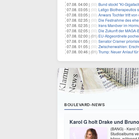
07.08. 04:00 |
(00)
Bund stockt "KI-Gigafact
07.08. 03:05 |
(00)
Latigo Biotherapeutics sichert sich
07.08. 03:05 |
(00)
Anwars Tochter tritt von
07.08. 02:35 |
(00)
Die Festnahme des ehemaligen Gouvern
07.08. 02:35 |
(00)
Irans Manöver im Hormus
07.08. 02:05 |
(00)
Die Zukunft der MAGA-B
07.08. 02:00 |
(01)
EU-Abgeordnete pochen 
07.08. 01:05 |
(00)
Senator Cramer priorisier
07.08. 01:05 |
(00)
Zwischenwahlen: Erschwinglichkeit
07.08. 00:46 |
(01)
Trump: Neuer Anlauf fü
BOULEVARD-NEWS
Karol G holt Drake und Bruno
(BANG) - Karol G 
Studioalbums ver
hören, während B