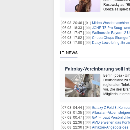
Rusowsky auf 'Bb
Gonzalez spielt
06.08. 20:46 |
(01)
Midea Waschmaschine 8
06.08. 18:33 |
(00)
JONR T5 Pro Saug- und 
06.08. 17:47 |
(00)
Wellness in Bayern: 2 Über
06.08. 17:02 |
(00)
Chupa Chups Stranger T
06.08. 17:00 |
(00)
Daisy Lowe bringt ihr zw
IT-NEWS
Fairplay-Vereinbarung soll I
Berlin (dpa) - U
Deutschland zu 
regionalen Telek
vor. Die drei B
Mitgliedsuntern
07.08. 04:44 |
(00)
Galaxy Z Fold 8: Kompak
07.08. 01:35 |
(00)
Atlassian-Aktien steig
07.08. 00:47 |
(00)
GPT-4 baut Persönlichk
06.08. 22:36 |
(00)
AMD erweitert das Portf
06.08. 22:30 |
(04)
Amazon-Angebote des T