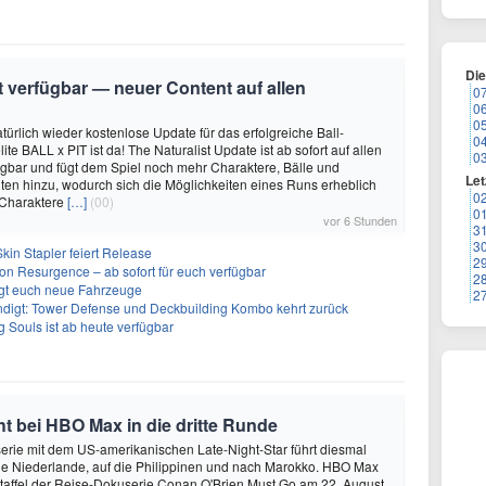
Di
it verfügbar — neuer Content auf allen
0
0
0
türlich wieder kostenlose Update für das erfolgreiche Ball-
0
e BALL x PIT ist da! The Naturalist Update ist ab sofort auf allen
0
ügbar und fügt dem Spiel noch mehr Charaktere, Bälle und
Let
ten hinzu, wodurch sich die Möglichkeiten eines Runs erheblich
0
 Charaktere
[…]
(00)
0
vor 6 Stunden
3
3
kin Stapler feiert Release
2
on Resurgence – ab sofort für euch verfügbar
2
ngt euch neue Fahrzeuge
2
ndigt: Tower Defense und Deckbuilding Kombo kehrt zurück
 Souls ist ab heute verfügbar
 bei HBO Max in die dritte Runde
rie mit dem US-amerikanischen Late-Night-Star führt diesmal
die Niederlande, auf die Philippinen und nach Marokko. HBO Max
e Staffel der Reise-Dokuserie Conan O'Brien Must Go am 22. August