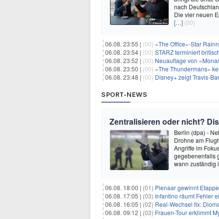
nach Deutschland
Die vier neuen E
[…]
(00)
06.08. 23:55 |
(00)
«The Office»-Star Rainn
06.08. 23:54 |
(00)
STARZ terminiert britisc
06.08. 23:52 |
(00)
Neuauflage von «Monarc
06.08. 23:50 |
(00)
«The Thundermans» keh
06.08. 23:48 |
(00)
Disney+ zeigt Travis-B
SPORT-NEWS
Zentralisieren oder nicht? 
Berlin (dpa) - N
Drohne am Flugha
Angriffe im Foku
gegebenenfalls g
wann zuständig i
06.08. 18:00 |
(01)
Pienaar gewinnt Etappe 
06.08. 17:05 |
(03)
Infantino räumt Fehler e
06.08. 16:05 |
(02)
Real-Wechsel fix: Dioma
06.08. 09:12 |
(03)
Frauen-Tour erklimmt M