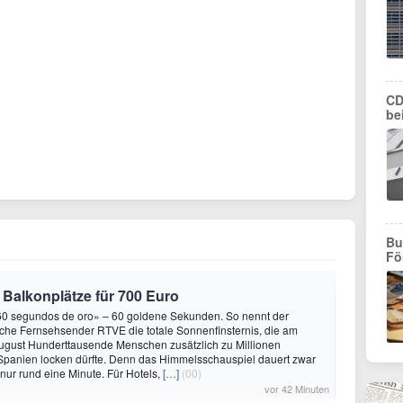
CD
be
Bu
Fö
 Balkonplätze für 700 Euro
«60 segundos de oro» – 60 goldene Sekunden. So nennt der
sche Fernsehsender RTVE die totale Sonnenfinsternis, die am
ugust Hunderttausende Menschen zusätzlich zu Millionen
Spanien locken dürfte. Denn das Himmelsschauspiel dauert zwar
 nur rund eine Minute. Für Hotels,
[…]
(00)
vor 42 Minuten