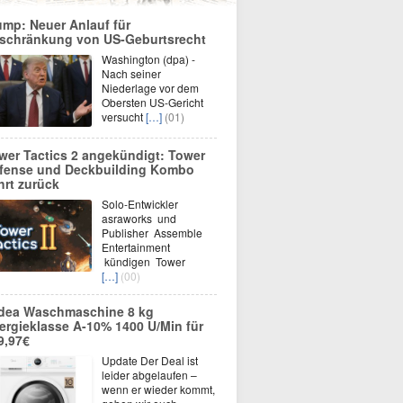
ump: Neuer Anlauf für
schränkung von US-Geburtsrecht
Washington (dpa) -
Nach seiner
Niederlage vor dem
Obersten US-Gericht
versucht
[…]
(01)
wer Tactics 2 angekündigt: Tower
fense und Deckbuilding Kombo
hrt zurück
Solo-Entwickler
asraworks und
Publisher Assemble
Entertainment
kündigen Tower
[…]
(00)
dea Waschmaschine 8 kg
ergieklasse A-10% 1400 U/Min für
9,97€
Update Der Deal ist
leider abgelaufen –
wenn er wieder kommt,