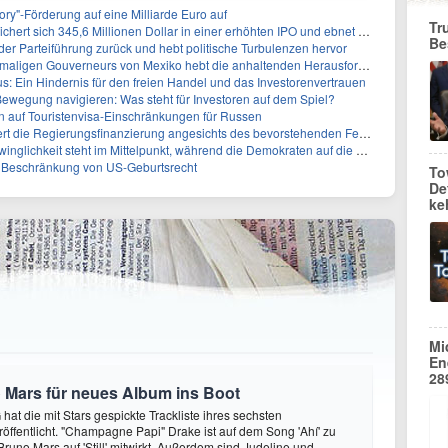
ory"-Förderung auf eine Milliarde Euro auf
Tr
 345,6 Millionen Dollar in einer erhöhten IPO und ebnet den Weg für nicht-opioide Schmerztherapie
Be
 der Parteiführung zurück und hebt politische Turbulenzen hervor
eurs von Mexiko hebt die anhaltenden Herausforderungen in der Governance und im Geschäftsumfeld hervor
: Ein Hindernis für den freien Handel und das Investorenvertrauen
ewegung navigieren: Was steht für Investoren auf dem Spiel?
auf Touristenvisa-Einschränkungen für Russen
t die Regierungsfinanzierung angesichts des bevorstehenden Ferienbeginns
 steht im Mittelpunkt, während die Demokraten auf die Mehrheit im Repräsentantenhaus zielen
r Beschränkung von US-Geburtsrecht
To
De
ke
Mi
En
28
 Mars für neues Album ins Boot
hat die mit Stars gespickte Trackliste ihres sechsten
öffentlicht. "Champagne Papi" Drake ist auf dem Song 'Ahí' zu
runo Mars auf 'Still' mitwirkt. Außerdem sind Judeline und