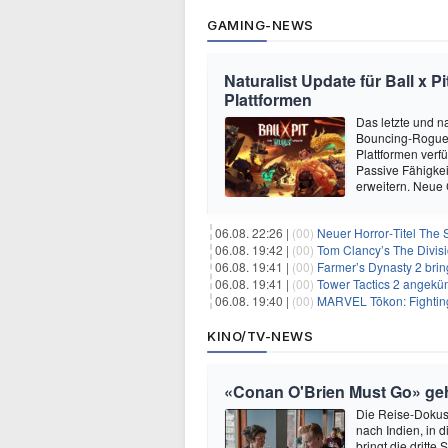
GAMING-NEWS
Naturalist Update für Ball x P
Plattformen
Das letzte und na
Bouncing-Roguelit
Plattformen verf
Passive Fähigkei
erweitern. Neue
06.08. 22:26 |
(00)
Neuer Horror‑Titel The S
06.08. 19:42 |
(00)
Tom Clancy’s The Divisi
06.08. 19:41 |
(00)
Farmer’s Dynasty 2 bri
06.08. 19:41 |
(00)
Tower Tactics 2 angekü
06.08. 19:40 |
(00)
MARVEL Tōkon: Fighting
KINO/TV-NEWS
«Conan O'Brien Must Go» geht
Die Reise-Dokuse
nach Indien, in 
bringt die dritt