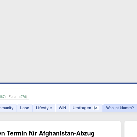
487
) · Forum (
576
)
munity
Lose
Lifestyle
WIN
Umfragen
Was ist klamm?
$$
n Termin für Afghanistan-Abzug