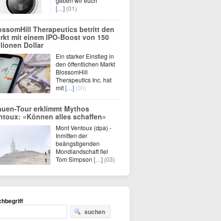
geben wir euch
[…]
(01)
ossomHill Therapeutics betritt den
rkt mit einem IPO-Boost von 150
llionen Dollar
Ein starker Einstieg in
den öffentlichen Markt
BlossomHill
Therapeutics Inc. hat
mit
[…]
(00)
auen-Tour erklimmt Mythos
ntoux: «Können alles schaffen»
Mont Ventoux (dpa) -
Inmitten der
beängstigenden
Mondlandschaft fiel
Tom Simpson
[…]
(03)
hbegriff
suchen