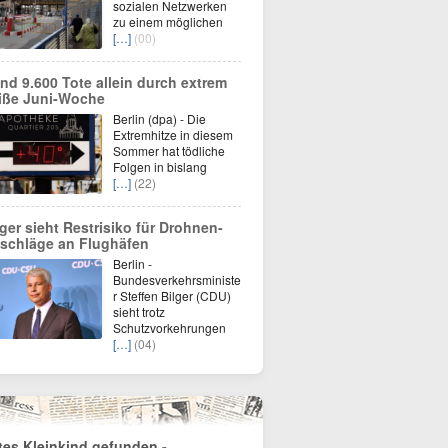
sozialen Netzwerken
zu einem möglichen
[…]
(00)
nd 9.600 Tote allein durch extrem
iße Juni-Woche
Berlin (dpa) - Die
Extremhitze in diesem
Sommer hat tödliche
Folgen in bislang
[…]
(22)
lger sieht Restrisiko für Drohnen-
schläge an Flughäfen
Berlin -
Bundesverkehrsministe
r Steffen Bilger (CDU)
sieht trotz
Schutzvorkehrungen
[…]
(04)
tes Kleinkind gefunden -