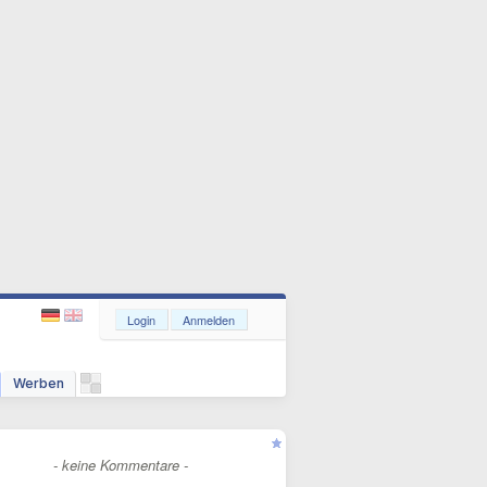
Login
Anmelden
Werben
- keine Kommentare -