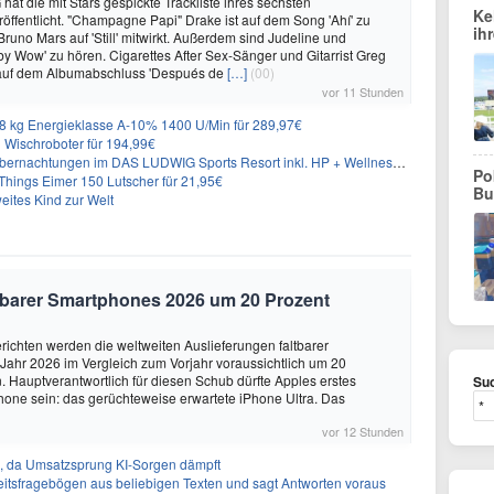
hat die mit Stars gespickte Trackliste ihres sechsten
Ke
öffentlicht. "Champagne Papi" Drake ist auf dem Song 'Ahí' zu
ih
runo Mars auf 'Still' mitwirkt. Außerdem sind Judeline und
y Wow' zu hören. Cigarettes After Sex-Sänger und Gitarrist Greg
 auf dem Albumabschluss 'Después de
[…]
(00)
vor 11 Stunden
 kg Energieklasse A-10% 1400 U/Min für 289,97€
Wischroboter für 194,99€
nachtungen im DAS LUDWIG Sports Resort inkl. HP + Wellness ab 174€ p.P.
Po
hings Eimer 150 Lutscher für 21,95€
Bu
eites Kind zur Welt
altbarer Smartphones 2026 um 20 Prozent
ichten werden die weltweiten Auslieferungen faltbarer
ahr 2026 im Vergleich zum Vorjahr voraussichtlich um 20
 Hauptverantwortlich für diesen Schub dürfte Apples erstes
Suc
hone sein: das gerüchteweise erwartete iPhone Ultra. Das
vor 12 Stunden
en, da Umsatzsprung KI-Sorgen dämpft
eitsfragebögen aus beliebigen Texten und sagt Antworten voraus