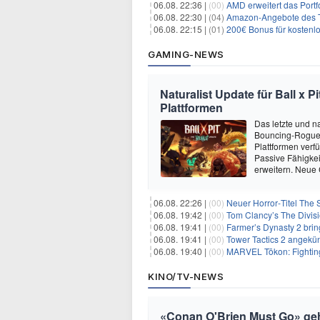
06.08. 22:36 |
(00)
AMD erweitert das Portf
06.08. 22:30 |
(04)
Amazon-Angebote des T
06.08. 22:15 |
(01)
200€ Bonus für kostenl
GAMING-NEWS
Naturalist Update für Ball x P
Plattformen
Das letzte und na
Bouncing-Roguelit
Plattformen verf
Passive Fähigkei
erweitern. Neue
06.08. 22:26 |
(00)
Neuer Horror‑Titel The S
06.08. 19:42 |
(00)
Tom Clancy’s The Divisi
06.08. 19:41 |
(00)
Farmer’s Dynasty 2 bri
06.08. 19:41 |
(00)
Tower Tactics 2 angekü
06.08. 19:40 |
(00)
MARVEL Tōkon: Fighting
KINO/TV-NEWS
«Conan O'Brien Must Go» geht