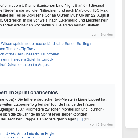
rie mit dem US-amerikanischen Late-Night-Star führt diesmal
die Niederlande, auf die Philippinen und nach Marokko. HBO Max
e Staffel der Reise-Dokuserie Conan O'Brien Must Go am 22. August
, Österreich, in die Schweiz, nach Luxemburg und Liechtenstein.
pisoden erscheinen wöchentlich. Die ersten beiden Staffeln
vor 4 Stunden
 Wilson spricht neue neuseeländische Serie «Settling»
hen Thriller «Tip Toe»
h of the Glen» besetzt Hauptrollen
ren mit neuem Spielfilm zurück
arker-Dokumentation im August
pert im Sprint chancenlos
e (dpa) - Die frühere deutsche Rad-Meisterin Liane Lippert hat
zweiten Etappenerfolg bei der Tour de France der Frauen
hügeligen 153,4 Kilometern zwischen Montbrison und Tournon-
 sich die 28-Jährige im Sprint einer siebenköpfigen
i der sechsten Etappe als Sechste geschlagen
[…]
(01)
vor 10 Stunden
in - UEFA: Ändert nichts an Boykott