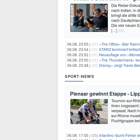
Die Reise-Dokuse
nach Indien, in 
bringt die dritt
nach Deutschland
Die vier neuen E
[…]
(00)
06.08. 23:55 |
(00)
«The Office»-Star Rainn
06.08. 23:54 |
(00)
STARZ terminiert britisc
06.08. 23:52 |
(00)
Neuauflage von «Monarc
06.08. 23:50 |
(00)
«The Thundermans» keh
06.08. 23:48 |
(00)
Disney+ zeigt Travis-B
SPORT-NEWS
Pienaar gewinnt Etappe - Lip
Tournon-sur-Rhôn
ihren insgesamt 
verpasst. Nach 
sur-Rhone musste
Fluchtgruppe be
06.08. 17:05 |
(03)
Infantino räumt Fehler e