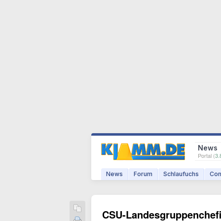
News
Portal (
3.
News
Forum
Schlaufuchs
Com
CSU-Landesgruppenchefin