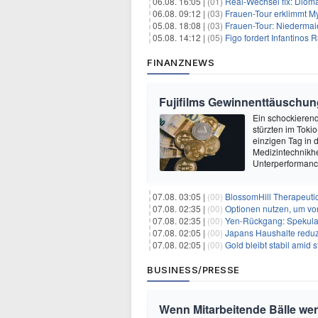
06.08. 16:05 |
(01)
Real-Wechsel fix: Dioma
06.08. 09:12 |
(03)
Frauen-Tour erklimmt M
05.08. 18:08 |
(03)
Frauen-Tour: Niedermai
05.08. 14:12 |
(05)
Figo fordert Infantinos R
FINANZNEWS
Fujifilms Gewinnenttäuschun
Ein schockierend
stürzten im Tok
einzigen Tag in
Medizintechnikher
Unterperformanc
07.08. 03:05 |
(00)
BlossomHill Therapeutic
07.08. 02:35 |
(00)
Optionen nutzen, um von 
07.08. 02:35 |
(00)
Yen-Rückgang: Spekulat
07.08. 02:05 |
(00)
Japans Haushalte reduzie
07.08. 02:05 |
(00)
Gold bleibt stabil amid
BUSINESS/PRESSE
Wenn Mitarbeitende Bälle we