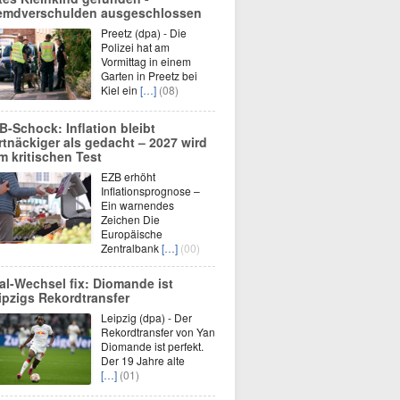
emdverschulden ausgeschlossen
Preetz (dpa) - Die
Polizei hat am
Vormittag in einem
Garten in Preetz bei
Kiel ein
[…]
(08)
B-Schock: Inflation bleibt
rtnäckiger als gedacht – 2027 wird
m kritischen Test
EZB erhöht
Inflationsprognose –
Ein warnendes
Zeichen Die
Europäische
Zentralbank
[…]
(00)
al-Wechsel fix: Diomande ist
ipzigs Rekordtransfer
Leipzig (dpa) - Der
Rekordtransfer von Yan
Diomande ist perfekt.
Der 19 Jahre alte
[…]
(01)