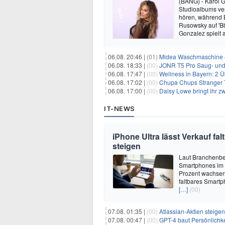
(BANG) - Karol G 
Studioalbums ver
hören, während B
Rusowsky auf 'Bb
Gonzalez spielt
06.08. 20:46 |
(01)
Midea Waschmaschine 8
06.08. 18:33 |
(00)
JONR T5 Pro Saug- und 
06.08. 17:47 |
(00)
Wellness in Bayern: 2 Über
06.08. 17:02 |
(00)
Chupa Chups Stranger T
06.08. 17:00 |
(00)
Daisy Lowe bringt ihr zw
IT-NEWS
iPhone Ultra lässt Verkauf f
steigen
Laut Branchenber
Smartphones im J
Prozent wachsen.
faltbares Smartp
[…]
(00)
07.08. 01:35 |
(00)
Atlassian-Aktien steig
07.08. 00:47 |
(00)
GPT-4 baut Persönlichk