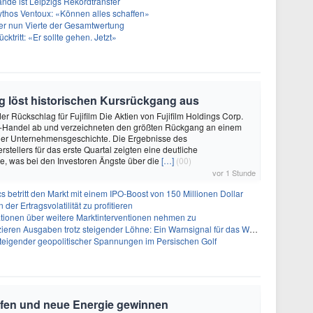
nde ist Leipzigs Rekordtransfer
ythos Ventoux: «Können alles schaffen»
er nun Vierte der Gesamtwertung
ücktritt: «Er sollte gehen. Jetzt»
g löst historischen Kursrückgang aus
er Rückschlag für Fujifilm Die Aktien von Fujifilm Holdings Corp.
io-Handel ab und verzeichneten den größten Rückgang an einem
 der Unternehmensgeschichte. Die Ergebnisse des
stellers für das erste Quartal zeigten eine deutliche
e, was bei den Investoren Ängste über die
[…]
(00)
vor 1 Stunde
s betritt den Markt mit einem IPO-Boost von 150 Millionen Dollar
der Ertragsvolatilität zu profitieren
ionen über weitere Marktinterventionen nehmen zu
ren Ausgaben trotz steigender Löhne: Ein Warnsignal für das Wachstum
 steigender geopolitischer Spannungen im Persischen Golf
rfen und neue Energie gewinnen