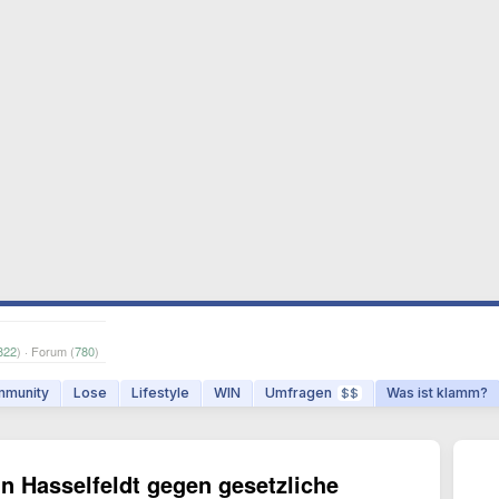
822
) · Forum (
780
)
munity
Lose
Lifestyle
WIN
Umfragen
Was ist klamm?
$$
 Hasselfeldt gegen gesetzliche