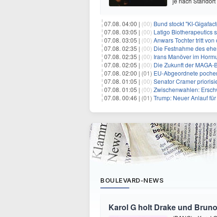
je nach Standort
07.08. 04:00 |
(00)
Bund stockt "KI-Gigafact
07.08. 03:05 |
(00)
Latigo Biotherapeutics sichert sich
07.08. 03:05 |
(00)
Anwars Tochter tritt von
07.08. 02:35 |
(00)
Die Festnahme des ehemaligen Gouvern
07.08. 02:35 |
(00)
Irans Manöver im Hormus
07.08. 02:05 |
(00)
Die Zukunft der MAGA-B
07.08. 02:00 |
(01)
EU-Abgeordnete pochen 
07.08. 01:05 |
(00)
Senator Cramer priorisier
07.08. 01:05 |
(00)
Zwischenwahlen: Erschwinglichkeit
07.08. 00:46 |
(01)
Trump: Neuer Anlauf fü
BOULEVARD-NEWS
Karol G holt Drake und Bruno