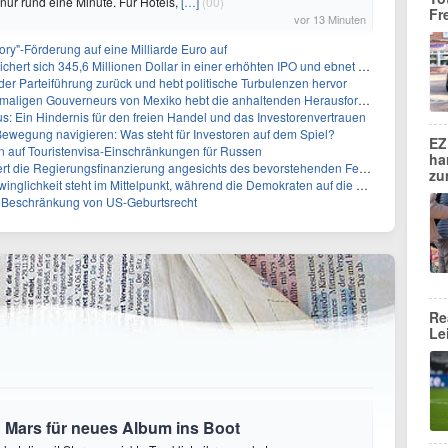
 nur rund eine Minute. Für Hotels,
[…]
(00)
Fr
vor 13 Minuten
ory"-Förderung auf eine Milliarde Euro auf
 345,6 Millionen Dollar in einer erhöhten IPO und ebnet den Weg für nicht-opioide Schmerztherapie
 der Parteiführung zurück und hebt politische Turbulenzen hervor
eurs von Mexiko hebt die anhaltenden Herausforderungen in der Governance und im Geschäftsumfeld hervor
: Ein Hindernis für den freien Handel und das Investorenvertrauen
ewegung navigieren: Was steht für Investoren auf dem Spiel?
EZ
auf Touristenvisa-Einschränkungen für Russen
ha
t die Regierungsfinanzierung angesichts des bevorstehenden Ferienbeginns
zu
 steht im Mittelpunkt, während die Demokraten auf die Mehrheit im Repräsentantenhaus zielen
r Beschränkung von US-Geburtsrecht
Re
Le
 Mars für neues Album ins Boot