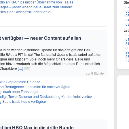
olio an KI-Chips mit der Übernahme von Taalas
Di
ages – jeden Abend neue Deals zum Stöbern
0
0
oses Tide Geschäftskundenkonto
0
0
0
Let
0
it verfügbar — neuer Content auf allen
0
3
3
türlich wieder kostenlose Update für das erfolgreiche Ball-
2
e BALL x PIT ist da! The Naturalist Update ist ab sofort auf allen
2
ügbar und fügt dem Spiel noch mehr Charaktere, Bälle und
2
ten hinzu, wodurch sich die Möglichkeiten eines Runs erheblich
 Charaktere
[…]
(00)
vor 6 Stunden
kin Stapler feiert Release
on Resurgence – ab sofort für euch verfügbar
ngt euch neue Fahrzeuge
ndigt: Tower Defense und Deckbuilding Kombo kehrt zurück
 Souls ist ab heute verfügbar
 bei HBO Max in die dritte Runde