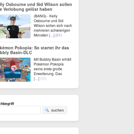
lly Osbourne und Sid Wilson sollen
re Verlobung gelöst haben
(BANG) - Kelly
Osbourne und Sid
Wilson sollen sich nach
mehreren schwierigen
Monaten
[…]
(01)
kémon Pokopia: So startet ihr das
bbly Basin-DLC
Mit Bubbly Basin erhält
Pokémon Pokopia
seine erste große
Erweiterung. Das
[…]
(00)
hbegriff
suchen