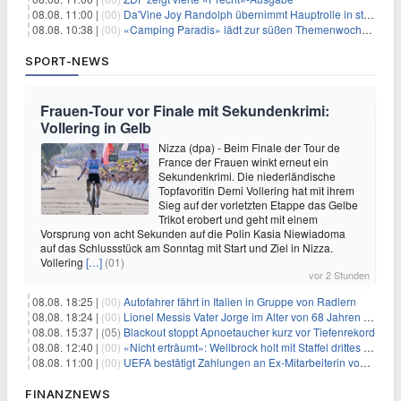
08.08. 11:00 |
(00)
Da'Vine Joy Randolph übernimmt Hauptrolle in starbesetzter schwarzer Komödie
08.08. 10:38 |
(00)
«Camping Paradis» lädt zur süßen Themenwoche ein
SPORT-NEWS
Frauen-Tour vor Finale mit Sekundenkrimi:
Vollering in Gelb
Nizza (dpa) - Beim Finale der Tour de
France der Frauen winkt erneut ein
Sekundenkrimi. Die niederländische
Topfavoritin Demi Vollering hat mit ihrem
Sieg auf der vorletzten Etappe das Gelbe
Trikot erobert und geht mit einem
Vorsprung von acht Sekunden auf die Polin Kasia Niewiadoma
auf das Schlussstück am Sonntag mit Start und Ziel in Nizza.
Vollering
[…]
(01)
vor 2 Stunden
08.08. 18:25 |
(00)
Autofahrer fährt in Italien in Gruppe von Radlern
08.08. 18:24 |
(00)
Lionel Messis Vater Jorge im Alter von 68 Jahren gestorben
08.08. 15:37 |
(05)
Blackout stoppt Apnoetaucher kurz vor Tiefenrekord
08.08. 12:40 |
(00)
«Nicht erträumt»: Wellbrock holt mit Staffel drittes EM-Gold
08.08. 11:00 |
(00)
UEFA bestätigt Zahlungen an Ex-Mitarbeiterin von Infantino
FINANZNEWS