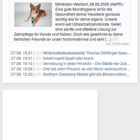
Mörfelden-Walldorf, 08.08.2026 (lifePR) -
Eine gute Mundhygiene ist für die
Gesundheit deiner Haustiere genauso
wichtig wie für deine eigene. Unsere
emmi-pet Ultraschallzahnbürste bietet
eine sanfte und effektive Lösung zur
Zahnpflege für Hunde und Katzen. Doch wie gewöhnst du deine
tierischen Freunde an unser hochmodernes und sehr
[…]
(00)
vor 13 Stunden
07.08. 16:47 |
(00)
Wirtschaftsstaatssekretär Thomas Dörflinger besucht Handwerksbetrieb im Kammerbezirk Freiburg
07.08. 16:31 |
(00)
Arbeit macht Spaß oder krank
07.08. 16:10 |
(00)
Vernetzung in jeder Hinsicht – Die Städte der Zukunft sind grün-blau
07.08. 15:29 |
(00)
Drei bis zehn Prozent, so viel Strom verbraucht ein Aufzug im Gebäude
07.08. 15:20 |
(00)
Northern Discovery Metals gibt die Börsennotierung an der Frankfurter Wertpapierbörse bekannt