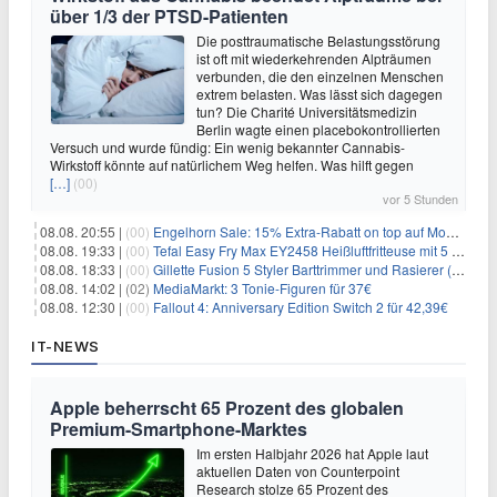
über 1/3 der PTSD-Patienten
Die posttraumatische Belastungsstörung
ist oft mit wiederkehrenden Alpträumen
verbunden, die den einzelnen Menschen
extrem belasten. Was lässt sich dagegen
tun? Die Charité Universitätsmedizin
Berlin wagte einen placebokontrollierten
Versuch und wurde fündig: Ein wenig bekannter Cannabis-
Wirkstoff könnte auf natürlichem Weg helfen. Was hilft gegen
[…]
(00)
vor 5 Stunden
08.08. 20:55 |
(00)
Engelhorn Sale: 15% Extra-Rabatt on top auf Mode- und Sport-Artikel
08.08. 19:33 |
(00)
Tefal Easy Fry Max EY2458 Heißluftfritteuse mit 5 Litern für 64,99€
08.08. 18:33 |
(00)
Gillette Fusion 5 Styler Barttrimmer und Rasierer (All in One) für 16€
08.08. 14:02 |
(02)
MediaMarkt: 3 Tonie-Figuren für 37€
08.08. 12:30 |
(00)
Fallout 4: Anniversary Edition Switch 2 für 42,39€
IT-NEWS
Apple beherrscht 65 Prozent des globalen
Premium-Smartphone-Marktes
Im ersten Halbjahr 2026 hat Apple laut
aktuellen Daten von Counterpoint
Research stolze 65 Prozent des