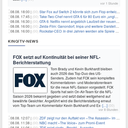
vor 1 Stunde
08.08. 18:00 |
(00)
Star Fox auf Switch 2 könnte sich zum Flop entwickeln
08.08. 17:45 |
(00)
Take-Two-Chef nennt GTA 6 für 80 Euro ein „unglaubliches Schnäppchen“
08.08. 16:30 |
(00)
GTA 6: Netflix nennt angeblich Laufzeit der neuen Gameplay-Präsentation
08.08. 16:00 |
(00)
Zelda-Film: Ganondorf, Impa und weitere Darsteller sollen feststehen
08.08. 16:00 |
(00)
Rockstar-CEO: In drei Jahren werden alle Spiele gestreamt
KINO/TV-NEWS
FOX setzt auf Kontinuität bei seiner NFL-
Berichterstattung
Tom Brady und Kevin Burkhardt bleiben
auch 2026 das Top-Duo des US-
Senders. Zudem hat FOX sein komplettes
Kommentatoren- und Moderatorenteam
für die neue NFL-Saison vorgestellt. FOX
Sports hat sein On-Air-Team für die NFL-
Saison 2026 bekannt gegeben und setzt dabei weitgehend auf
bewährte Gesichter. Angeführt wird die Berichterstattung erneut
vom Top-Team um Kommentator Kevin Burkhardt und Ex-
[…]
(00)
vor 8 Stunden
08.08. 12:07 |
(00)
ZDF zeigt nur den Auftakt von «The Assassin» im Fernsehen
08.08. 11:38 |
(00)
NBC macht «The Voice» zum Promi-Event
08.08. 11:06 |
(00)
ZDF zeigt vierte «Precht»-Ausgabe