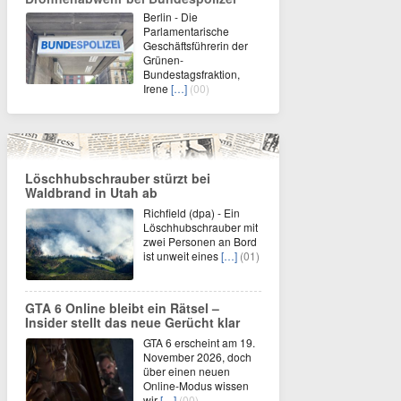
Berlin - Die
Parlamentarische
Geschäftsführerin der
Grünen-
Bundestagsfraktion,
Irene
[…]
(00)
Löschhubschrauber stürzt bei
Waldbrand in Utah ab
Richfield (dpa) - Ein
Löschhubschrauber mit
zwei Personen an Bord
ist unweit eines
[…]
(01)
GTA 6 Online bleibt ein Rätsel –
Insider stellt das neue Gerücht klar
GTA 6 erscheint am 19.
November 2026, doch
über einen neuen
Online-Modus wissen
wir
[…]
(00)