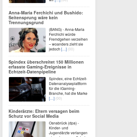
Anna-Maria Ferchichi und Bushido:
Seitensprung wäre kein
Trennungsgrund
(BANG) - Anna-Maria
Ferchichi würde
Fremdgehen verzeihen
– woanders zieht sie
jedoch
[…]
(00)
Spindex überschreitet 150 Millionen
erfasste Gaming-Ereignisse in
Echtzeit-Datenpipeline
Spindex, eine Echtzeit-
Datenanalyseplattform
für die iGaming-
Branche, hat die Marke
[…]
(00)
Kinderärzte: Eltern versagen beim
Schutz vor Social Media
Osnabrück (dpa) -
Kinder- und
Jugendärzte verlangen