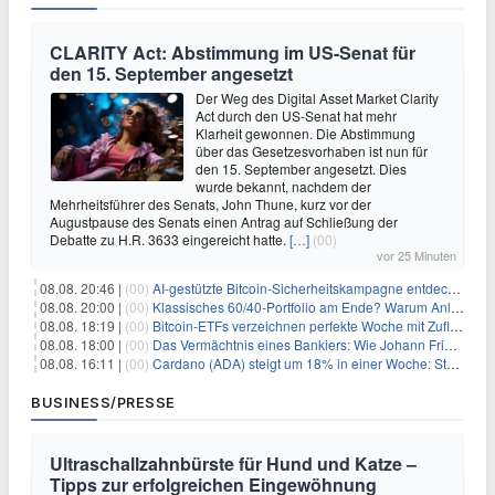
CLARITY Act: Abstimmung im US-Senat für
den 15. September angesetzt
Der Weg des Digital Asset Market Clarity
Act durch den US-Senat hat mehr
Klarheit gewonnen. Die Abstimmung
über das Gesetzesvorhaben ist nun für
den 15. September angesetzt. Dies
wurde bekannt, nachdem der
Mehrheitsführer des Senats, John Thune, kurz vor der
Augustpause des Senats einen Antrag auf Schließung der
Debatte zu H.R. 3633 eingereicht hatte.
[…]
(00)
vor 25 Minuten
08.08. 20:46 |
(00)
AI-gestützte Bitcoin-Sicherheitskampagne entdeckt fast 5.000 Softwareprobleme in 390 Projekten
08.08. 20:00 |
(00)
Klassisches 60/40-Portfolio am Ende? Warum Anleger jetzt radikal umdenken müssen
08.08. 18:19 |
(00)
Bitcoin-ETFs verzeichnen perfekte Woche mit Zuflüssen auf 3-Monats-Hoch
08.08. 18:00 |
(00)
Das Vermächtnis eines Bankiers: Wie Johann Friedrich Städel sein Imperium unsterblich machte
08.08. 16:11 |
(00)
Cardano (ADA) steigt um 18% in einer Woche: Steht ein Kurs von $0,30 bevor?
BUSINESS/PRESSE
Ultraschallzahnbürste für Hund und Katze –
Tipps zur erfolgreichen Eingewöhnung