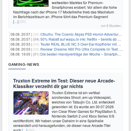
weltweiten Marktes für Premium-
Smartphones erobert. Vor allem die hohe
Nachfrage nach der iPhone 17 Modellreihe trieb das Wachstum
im Berichtszeitraum an. iPhone führt das Premium-Segment
[…]
(00)
vor 8 Stunden
08.08. 20:57 |
(00)
Cthulhu: The Cosmic Abyss PS5-Horror-Adventure für 27,99€
08.08. 20:57 |
(04)
50% Rabatt auf waipu.tv inkl. Netflix – bereits ab 9€/Monat (statt 17,99€)
08.08. 20:53 |
(00)
Teufel REAL BLUE NC 3 Over-Ear-Kopfhörer mit ANC für 149,99€
08.08. 20:03 |
(00)
Review: Dreame X60 Pro Ultra Complete im Test: 42.000 Pa, 100 °C Moppwäsche & erstaunlich viel Technik in nur 8,9 cm Höhe
08.08. 19:05 |
(01)
Die besten Handyverträge der Woche – Smartphone-Tarife & SIM-Only im Überblick
GAMING-NEWS
Truxton Extreme im Test: Dieser neue Arcade-
Klassiker verzeiht dir gar nichts
Truxton Extreme ist ein vertikal
scrollendes Shoot-‚em-up-Videospiel,
welches von Tatsujin Co. Ltd. entwickelt
geworden ist. Es wurde am 30.07.2026
von Clear River Games für PlayStation 5,
Nintendo Switch 2 und Xbox Series X/S
veröffentlicht. Wir haben unser Daheim in eine Spielhalle
verwandelt und herausgefunden, ob dieser neue Arcade-Titel
auch
[…]
(00)