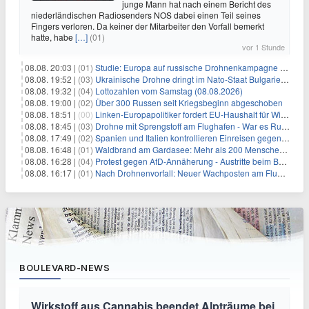
junge Mann hat nach einem Bericht des
niederländischen Radiosenders NOS dabei einen Teil seines
Fingers verloren. Da keiner der Mitarbeiter den Vorfall bemerkt
hatte, habe
[…]
(01)
vor 1 Stunde
08.08. 20:03 |
(01)
Studie: Europa auf russische Drohnenkampagne unzureichend vorbereitet
08.08. 19:52 |
(03)
Ukrainische Drohne dringt im Nato-Staat Bulgarien ein
08.08. 19:32 |
(04)
Lottozahlen vom Samstag (08.08.2026)
08.08. 19:00 |
(02)
Über 300 Russen seit Kriegsbeginn abgeschoben
08.08. 18:51 |
(00)
Linken-Europapolitiker fordert EU-Haushalt für Wirtschaftsumbau
08.08. 18:45 |
(03)
Drohne mit Sprengstoff am Flughafen - War es Russland?
08.08. 17:49 |
(02)
Spanien und Italien kontrollieren Einreisen gegenseitig
08.08. 16:48 |
(01)
Waldbrand am Gardasee: Mehr als 200 Menschen evakuiert
08.08. 16:28 |
(04)
Protest gegen AfD-Annäherung - Austritte beim BSW Sachsen-Anhalt
08.08. 16:17 |
(01)
Nach Drohnenvorfall: Neuer Wachposten am Flughafen
BOULEVARD-NEWS
Wirkstoff aus Cannabis beendet Alpträume bei