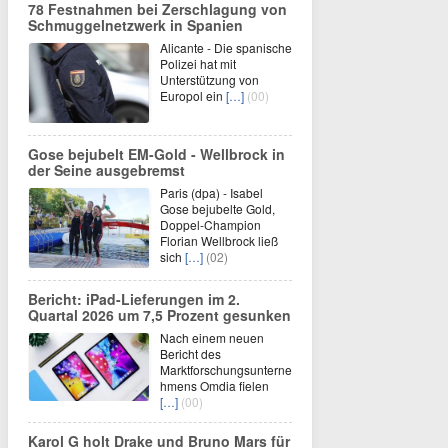
78 Festnahmen bei Zerschlagung von
Schmuggelnetzwerk in Spanien
Alicante - Die spanische
Polizei hat mit
Unterstützung von
Europol ein
[…]
(00)
Gose bejubelt EM-Gold - Wellbrock in
der Seine ausgebremst
Paris (dpa) - Isabel
Gose bejubelte Gold,
Doppel-Champion
Florian Wellbrock ließ
sich
[…]
(02)
Bericht: iPad-Lieferungen im 2.
Quartal 2026 um 7,5 Prozent gesunken
Nach einem neuen
Bericht des
Marktforschungsunterne
hmens Omdia fielen
[…]
(00)
Karol G holt Drake und Bruno Mars für