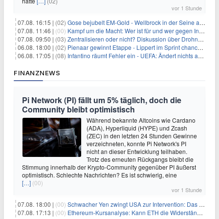
hatte
[…]
(02)
vor 1 Stunde
07.08. 16:15 |
(02)
Gose bejubelt EM-Gold - Wellbrock in der Seine ausgebremst
07.08. 11:46 |
(00)
Kampf um die Macht: Wer ist für und wer gegen Infantino?
07.08. 09:50 |
(03)
Zentralisieren oder nicht? Diskussion über Drohnenabwehr
06.08. 18:00 |
(02)
Pienaar gewinnt Etappe - Lippert im Sprint chancenlos
06.08. 17:05 |
(08)
Infantino räumt Fehler ein - UEFA: Ändert nichts an Boykott
FINANZNEWS
Pi Network (PI) fällt um 5% täglich, doch die
Community bleibt optimistisch
Während bekannte Altcoins wie Cardano
(ADA), Hyperliquid (HYPE) und Zcash
(ZEC) in den letzten 24 Stunden Gewinne
verzeichneten, konnte Pi Network's PI
nicht an dieser Entwicklung teilhaben.
Trotz des erneuten Rückgangs bleibt die
Stimmung innerhalb der Krypto-Community gegenüber PI äußerst
optimistisch. Schlechte Nachrichten? Es ist schwierig, eine
[…]
(00)
vor 1 Stunde
07.08. 18:00 |
(00)
Schwacher Yen zwingt USA zur Intervention: Das größte Risiko seit 15 Jahren
07.08. 17:13 |
(00)
Ethereum-Kursanalyse: Kann ETH die Widerstände der gleitenden Durchschnitte überwinden?