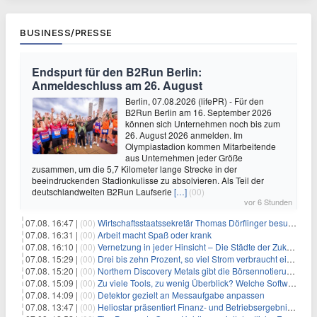
BUSINESS/PRESSE
Endspurt für den B2Run Berlin:
Anmeldeschluss am 26. August
Berlin, 07.08.2026 (lifePR) - Für den
B2Run Berlin am 16. September 2026
können sich Unternehmen noch bis zum
26. August 2026 anmelden. Im
Olympiastadion kommen Mitarbeitende
aus Unternehmen jeder Größe
zusammen, um die 5,7 Kilometer lange Strecke in der
beeindruckenden Stadionkulisse zu absolvieren. Als Teil der
deutschlandweiten B2Run Laufserie
[…]
(00)
vor 6 Stunden
07.08. 16:47 |
(00)
Wirtschaftsstaatssekretär Thomas Dörflinger besucht Handwerksbetrieb im Kammerbezirk Freiburg
07.08. 16:31 |
(00)
Arbeit macht Spaß oder krank
07.08. 16:10 |
(00)
Vernetzung in jeder Hinsicht – Die Städte der Zukunft sind grün-blau
07.08. 15:29 |
(00)
Drei bis zehn Prozent, so viel Strom verbraucht ein Aufzug im Gebäude
07.08. 15:20 |
(00)
Northern Discovery Metals gibt die Börsennotierung an der Frankfurter Wertpapierbörse bekannt
07.08. 15:09 |
(00)
Zu viele Tools, zu wenig Überblick? Welche Software IT-Dienstleister wirklich brauchen
07.08. 14:09 |
(00)
Detektor gezielt an Messaufgabe anpassen
07.08. 13:47 |
(00)
Heliostar präsentiert Finanz- und Betriebsergebnis für das zweite Quartal 2026 mit Goldproduktion und Barreserven in Rekordhöhe