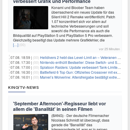
verbessert Grafik und Performance
Konami und Bloober Team haben
überraschend ein neues Update für das
Silent Hill 2 Remake veröffentlicht. Patch
1.07 konzentriert sich vor allem auf
technische Verbesserungen und soll
sowohl die Performance als auch die
Bildqualität auf PlayStation 5 und PlayStation 5 Pro verbessern.
Gleichzeitig beseitigt das Update mehrere Grafikfehler, die
[…]
(00)
vor 25 Minuten
07.08. 18:59 |
(00)
Helldivers 2 hebt das Level-Limit an – Veteranen können endlich weiter aufsteigen
07.08. 17:30 |
(00)
Nintendo enthüllt Bestseller: Diese Switch- und Switch-2-Spiele verkaufen sich am besten
07.08. 17:00 |
(00)
Splatoon Raiders: Update verbessert Tank-Limiter und behebt Bugs
07.08. 16:30 |
(00)
Battlefield 6 Top Gun: Offizielles Crossover mit exklusiven Inhalten angekündigt
07.08. 16:01 |
(00)
Marvel’s Wolverine: Altersfreigabe bestätigt extreme Gewalt und düstere Szenen
KINO/TV-NEWS
'September Afternoon'-Regisseur liebt vor
allem die 'Banalität' in seinen Filmen
(BANG) - Der deutsche Filmemacher
Nicolaas Schmidt ist überzeugt, dass
gerade die "Banalität" das
Interessanteste ist, was er in seinen