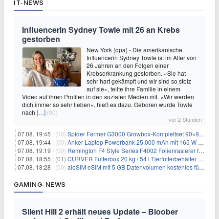
IT-NEWS
Influencerin Sydney Towle mit 26 an Krebs
gestorben
New York (dpa) - Die amerikanische
Influencerin Sydney Towle ist im Alter von
26 Jahren an den Folgen einer
Krebserkrankung gestorben. «Sie hat
sehr hart gekämpft und wir sind so stolz
auf sie», teilte ihre Familie in einem
Video auf ihren Profilen in den sozialen Medien mit. «Wir werden
dich immer so sehr lieben», hieß es dazu. Geboren wurde Towle
nach
[…]
(00)
vor 2 Stunden
07.08. 19:45 |
(00)
Spider Farmer G3000 Growbox-Komplettset 90×90×180 cm für 379,99€
07.08. 19:44 |
(00)
Anker Laptop Powerbank 25.000 mAh mit 165 W refurbished für 58,39€
07.08. 19:19 |
(00)
Remington F4 Style Series F4002 Folienrasierer für 18,99€
07.08. 18:55 |
(01)
CURVER Futterbox 20 kg / 54 l Tierfutterbehälter mit Rollen für 19,99€
07.08. 18:28 |
(00)
aloSIM eSIM mit 5 GB Datenvolumen kostenlos für Windscribe-Pro-Nutzer
GAMING-NEWS
Silent Hill 2 erhält neues Update – Bloober