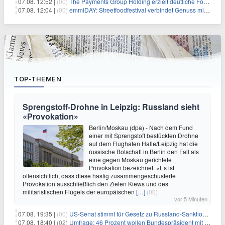
07.08. 12:52 |
(00)
The Payments Group Holding erzielt deutliche Fortschritte bei ihren AI-Projekten
07.08. 12:04 |
(00)
emmiDAY: Streetfoodfestival verbindet Genuss mit Engagement gegen Brustkrebs
TOP-THEMEN
Sprengstoff-Drohne in Leipzig: Russland sieht
«Provokation»
Berlin/Moskau (dpa) - Nach dem Fund
einer mit Sprengstoff bestückten Drohne
auf dem Flughafen Halle/Leipzig hat die
russische Botschaft in Berlin den Fall als
eine gegen Moskau gerichtete
Provokation bezeichnet. «Es ist
offensichtlich, dass diese hastig zusammengeschusterte
Provokation ausschließlich den Zielen Kiews und des
militaristischen Flügels der europäischen
[…]
(00)
vor 5 Minuten
07.08. 19:35 |
(00)
US-Senat stimmt für Gesetz zu Russland-Sanktionen
07.08. 18:40 |
(02)
Umfrage: 46 Prozent wollen Bundespräsident mit Politik-Erfahrung