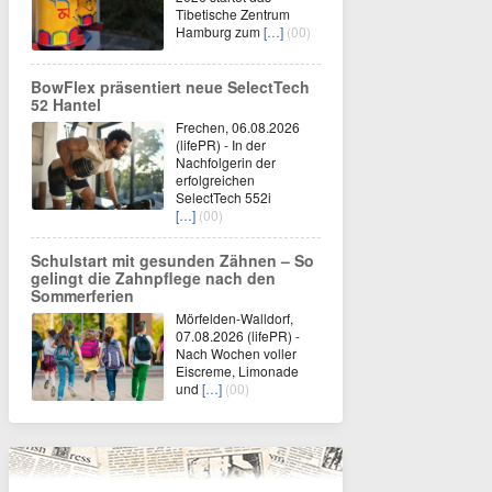
Tibetische Zentrum
Hamburg zum
[…]
(00)
BowFlex präsentiert neue SelectTech
52 Hantel
Frechen, 06.08.2026
(lifePR) - In der
Nachfolgerin der
erfolgreichen
SelectTech 552i
[…]
(00)
Schulstart mit gesunden Zähnen – So
gelingt die Zahnpflege nach den
Sommerferien
Mörfelden-Walldorf,
07.08.2026 (lifePR) -
Nach Wochen voller
Eiscreme, Limonade
und
[…]
(00)