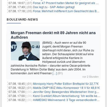
07.08. 18:07 |
(07)
Forsa: 47 Prozent halten Merkel für geeignet als Bundespräsidentin
07.08. 17:49 |
(03)
Dax legt zu - SAP-Aktien gefragt
07.08. 17:18 |
(05)
Forsa: Mehrheit indifferent zum Geschlecht des Bundespräsidenten
BOULEVARD-NEWS
Morgan Freeman denkt mit 89 Jahren nicht ans
Aufhören
(BANG) - Auch wenn er auf die 90
zugeht, denkt Morgan Freeman
überhaupt nicht daran, sich zur Ruhe zu
setzen. Der Schauspieler blickt auf eine
äußerst erfolgreiche Karriere in
Hollywood zurück und übernahm
zahlreiche ikonische Rollen – darunter seine Oscar-prämierte
Darstellung in 'Million Dollar Baby' aus dem Jahr 2004. Im
kommenden Juni wird Freeman
[…]
(01)
vor 2 Stunden
07.08. 18:45 |
(01)
Monopoly Harry Potter Edition Brettspiel für 22,77€
07.08. 18:22 |
(01)
Makita DMP180Z Akku-Kompressor 18 V für 48,61€
07.08. 17:00 |
(00)
Jennifer Grey: Bewegendes Wiedersehen ihrer geschiedenen Eltern kurz vor dem Tod ihrer Mutter
07.08. 17:00 |
(00)
Karol G erklärt Album-Verschiebung: 'Ich wollte keine persönliche Situation ausnutzen'
07.08. 16:22 |
(00)
HAWESKO Weinversand: 3 Tage versandkostenfrei bestellen (MBW 25€)