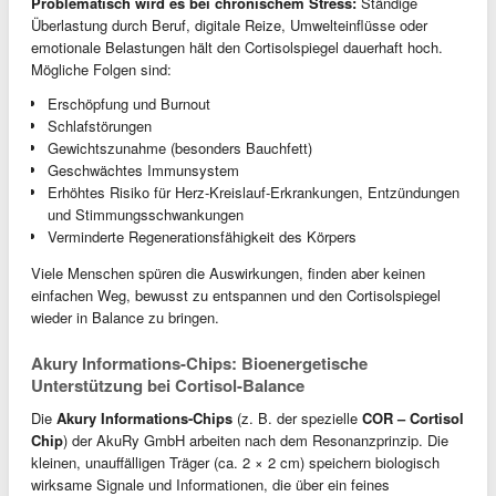
Problematisch wird es bei chronischem Stress:
Ständige
Überlastung durch Beruf, digitale Reize, Umwelteinflüsse oder
emotionale Belastungen hält den Cortisolspiegel dauerhaft hoch.
Mögliche Folgen sind:
Erschöpfung und Burnout
Schlafstörungen
Gewichtszunahme (besonders Bauchfett)
Geschwächtes Immunsystem
Erhöhtes Risiko für Herz-Kreislauf-Erkrankungen, Entzündungen
und Stimmungsschwankungen
Verminderte Regenerationsfähigkeit des Körpers
Viele Menschen spüren die Auswirkungen, finden aber keinen
einfachen Weg, bewusst zu entspannen und den Cortisolspiegel
wieder in Balance zu bringen.
Akury Informations-Chips: Bioenergetische
Unterstützung bei Cortisol-Balance
Die
Akury Informations-Chips
(z. B. der spezielle
COR – Cortisol
Chip
) der AkuRy GmbH arbeiten nach dem Resonanzprinzip. Die
kleinen, unauffälligen Träger (ca. 2 × 2 cm) speichern biologisch
wirksame Signale und Informationen, die über ein feines