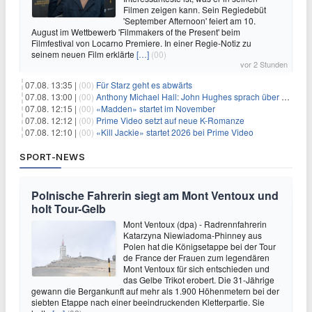
Filmen zeigen kann. Sein Regiedebüt
'September Afternoon' feiert am 10.
August im Wettbewerb 'Filmmakers of the Present' beim
Filmfestival von Locarno Premiere. In einer Regie-Notiz zu
seinem neuen Film erklärte
[…]
(00)
vor 2 Stunden
07.08. 13:35 |
(00)
Für Starz geht es abwärts
07.08. 13:00 |
(00)
Anthony Michael Hall: John Hughes sprach über eine Fortsetzung von 'The Breakfast Club'
07.08. 12:15 |
(00)
«Madden» startet im November
07.08. 12:12 |
(00)
Prime Video setzt auf neue K-Romanze
07.08. 12:10 |
(00)
«Kill Jackie» startet 2026 bei Prime Video
SPORT-NEWS
Polnische Fahrerin siegt am Mont Ventoux und
holt Tour-Gelb
Mont Ventoux (dpa) - Radrennfahrerin
Katarzyna Niewiadoma-Phinney aus
Polen hat die Königsetappe bei der Tour
de France der Frauen zum legendären
Mont Ventoux für sich entschieden und
das Gelbe Trikot erobert. Die 31-Jährige
gewann die Bergankunft auf mehr als 1.900 Höhenmetern bei der
siebten Etappe nach einer beeindruckenden Kletterpartie. Sie