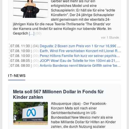
Gerber weit mehr als nur ein
erfolgreiches Model und eine
Schauspielerin: Er hält sie für eine "echte
Künstlerin". Der 24-jährige Schauspieler
steht gemeinsam mit der ebenfalls 24-
jährigen Kaia für die neue Teenie-Thrillerserie 'The Shards' vor
der Kamera und findet für seine Kollegin nur lobende Worte. Im
Gespräch
[…]
(00)
vor 1 Stunde
07.08. 11:30 |
(04)
Degusta: 2 Boxen zum Preis von 1 für nur 16,99€ inkl. Versand
07.08. 10:00 |
(00)
Earth, Wind Fire verschieben Konzert mit Lionel Richie nach medizinischem Notfall
07.08. 10:00 |
(00)
Perez Hiltons Familie floh kurz vor seiner psychischen Krise aus dem Haus
07.08. 08:05 |
(00)
JOOP! Wow! Eau de Toilette for him 100ml ab 21,84€ im Sparabo
07.08. 08:00 |
(00)
Antonio Banderas nennt Melanie Griffith seine 'beste Freundin'
IT-NEWS
Meta soll 567 Millionen Dollar in Fonds für
Kinder zahlen
Albuquerque (dpa) - Der Facebook-
Konzern Meta soll nach einer
Gerichtsentscheidung im US-
Bundesstaat New Mexico mehr als eine
halbe Milliarde Dollar für Hilfen an Kinder
zahlen, die durch Nutzung sozialer