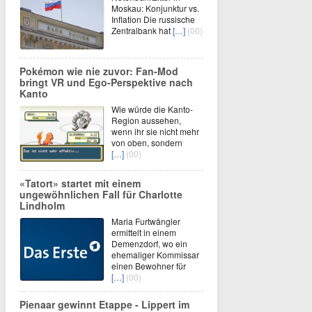
Moskau: Konjunktur vs.
Inflation Die russische
Zentralbank hat
[…]
(00)
Pokémon wie nie zuvor: Fan-Mod
bringt VR und Ego-Perspektive nach
Kanto
Wie würde die Kanto-
Region aussehen,
wenn ihr sie nicht mehr
von oben, sondern
[…]
(00)
«Tatort» startet mit einem
ungewöhnlichen Fall für Charlotte
Lindholm
Maria Furtwängler
ermittelt in einem
Demenzdorf, wo ein
ehemaliger Kommissar
einen Bewohner für
[…]
(00)
Pienaar gewinnt Etappe - Lippert im