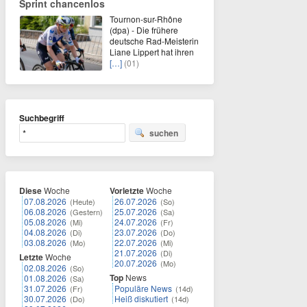
Sprint chancenlos
Tournon-sur-Rhône
(dpa) - Die frühere
deutsche Rad-Meisterin
Liane Lippert hat ihren
[…]
(01)
Suchbegriff
suchen
Diese
Woche
Vorletzte
Woche
07.08.2026
26.07.2026
(Heute)
(So)
06.08.2026
25.07.2026
(Gestern)
(Sa)
05.08.2026
24.07.2026
(Mi)
(Fr)
04.08.2026
23.07.2026
(Di)
(Do)
03.08.2026
22.07.2026
(Mo)
(Mi)
21.07.2026
(Di)
Letzte
Woche
20.07.2026
(Mo)
02.08.2026
(So)
Top
News
01.08.2026
(Sa)
31.07.2026
Populäre News
(Fr)
(14d)
30.07.2026
Heiß diskutiert
(Do)
(14d)