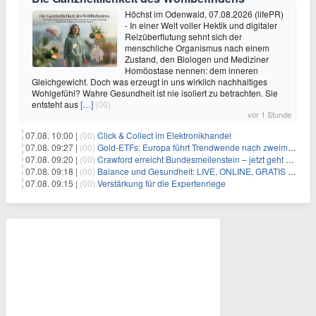
Höchst im Odenwald, 07.08.2026 (lifePR)
- In einer Welt voller Hektik und digitaler
Reizüberflutung sehnt sich der
menschliche Organismus nach einem
Zustand, den Biologen und Mediziner
Homöostase nennen: dem inneren
Gleichgewicht. Doch was erzeugt in uns wirklich nachhaltiges
Wohlgefühl? Wahre Gesundheit ist nie isoliert zu betrachten. Sie
entsteht aus
[…]
(00)
vor 1 Stunde
07.08. 10:00 |
(00)
Click & Collect im Elektronikhandel
07.08. 09:27 |
(00)
Gold-ETFs: Europa führt Trendwende nach zweimonatiger Schwächephase an
07.08. 09:20 |
(00)
Crawford erreicht Bundesmeilenstein – jetzt geht es in die finale Phase!
07.08. 09:18 |
(00)
Balance und Gesundheit: LIVE, ONLINE, GRATIS am Mi 19.08.2026 um 19:00 Uhr
07.08. 09:15 |
(00)
Verstärkung für die Expertenriege