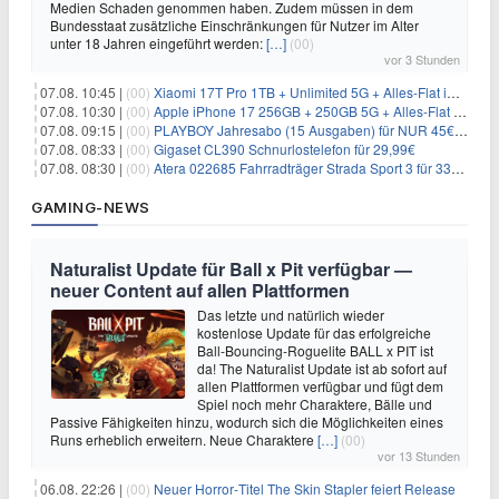
Medien Schaden genommen haben. Zudem müssen in dem
Bundesstaat zusätzliche Einschränkungen für Nutzer im Alter
unter 18 Jahren eingeführt werden:
[…]
(00)
vor 3 Stunden
07.08. 10:45 |
(00)
Xiaomi 17T Pro 1TB + Unlimited 5G + Alles-Flat im o2 Netz für 29,99€/Monat – eff. 1,15€/Monat
07.08. 10:30 |
(00)
Apple iPhone 17 256GB + 250GB 5G + Alles-Flat im Telekom-Netz für 34€/Monat – eff. 6,29€/Monat
07.08. 09:15 |
(00)
PLAYBOY Jahresabo (15 Ausgaben) für NUR 45€ (statt 198€)
07.08. 08:33 |
(00)
Gigaset CL390 Schnurlostelefon für 29,99€
07.08. 08:30 |
(00)
Atera 022685 Fahrradträger Strada Sport 3 für 337,48€
GAMING-NEWS
Naturalist Update für Ball x Pit verfügbar —
neuer Content auf allen Plattformen
Das letzte und natürlich wieder
kostenlose Update für das erfolgreiche
Ball-Bouncing-Roguelite BALL x PIT ist
da! The Naturalist Update ist ab sofort auf
allen Plattformen verfügbar und fügt dem
Spiel noch mehr Charaktere, Bälle und
Passive Fähigkeiten hinzu, wodurch sich die Möglichkeiten eines
Runs erheblich erweitern. Neue Charaktere
[…]
(00)
vor 13 Stunden
06.08. 22:26 |
(00)
Neuer Horror‑Titel The Skin Stapler feiert Release