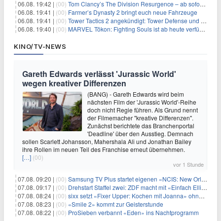
06.08. 19:42 |
(00)
Tom Clancy’s The Division Resurgence – ab sofort für euch verfügbar
06.08. 19:41 |
(00)
Farmer’s Dynasty 2 bringt euch neue Fahrzeuge
06.08. 19:41 |
(00)
Tower Tactics 2 angekündigt: Tower Defense und Deckbuilding Kombo kehrt zurück
06.08. 19:40 |
(00)
MARVEL Tōkon: Fighting Souls ist ab heute verfügbar
KINO/TV-NEWS
Gareth Edwards verlässt 'Jurassic World'
wegen kreativer Differenzen
(BANG) - Gareth Edwards wird beim
nächsten Film der 'Jurassic World'-Reihe
doch nicht Regie führen. Als Grund nennt
der Filmemacher "kreative Differenzen".
Zunächst berichtete das Branchenportal
'Deadline' über den Ausstieg. Demnach
sollen Scarlett Johansson, Mahershala Ali und Jonathan Bailey
ihre Rollen im neuen Teil des Franchise erneut übernehmen.
[…]
(00)
vor 1 Stunde
07.08. 09:20 |
(00)
Samsung TV Plus startet eigenen «NCIS: New Orleans»-Sender
07.08. 09:17 |
(00)
Drehstart Staffel zwei: ZDF macht mit «Einfach Elli» weiter
07.08. 08:24 |
(00)
sixx setzt «Fixer Upper: Kochen mit Joanna» ohne Pause fort
07.08. 08:23 |
(00)
«Smile 2» kommt zur Geisterstunde
07.08. 08:22 |
(00)
ProSieben verbannt «Eden» ins Nachtprogramm