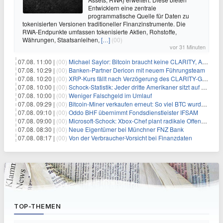
Entwicklern eine zentrale
programmatische Quelle für Daten zu
tokenisierten Versionen traditioneller Finanzinstrumente. Die
RWA-Endpunkte umfassen tokenisierte Aktien, Rohstoffe,
Währungen, Staatsanleihen,
[…]
(00)
vor 31 Minuten
07.08. 11:00 |
(00)
Michael Saylor: Bitcoin braucht keine CLARITY, Amerika schon
07.08. 10:29 |
(00)
Banken-Partner Dericon mit neuem Führungsteam
07.08. 10:20 |
(00)
XRP-Kurs fällt nach Verzögerung des CLARITY-Gesetzes, Analyst warnt vor schwachem August-Trend
07.08. 10:00 |
(00)
Schock-Statistik: Jeder dritte Amerikaner sitzt auf dem Trockenen – warum Sparen zur Luxus-Aktivität wird
07.08. 10:00 |
(00)
Weniger Falschgeld im Umlauf
07.08. 09:29 |
(00)
Bitcoin-Miner verkaufen erneut: So viel BTC wurde angeblich abgesetzt
07.08. 09:10 |
(00)
Oddo BHF übernimmt Fondsdienstleister IFSAM
07.08. 09:00 |
(00)
Microsoft-Schock: Xbox-Chef plant radikale Offensive – Gewinnmarge bis 2030 verdoppelt?
07.08. 08:30 |
(00)
Neue Eigentümer bei Münchner FNZ Bank
07.08. 08:17 |
(00)
Von der Verbraucher-Vorsicht bei Finanzdaten
TOP-THEMEN