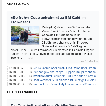
SPORT-NEWS
«So froh»: Gose schwimmt zu EM-Gold im
Freiwasser
Paris (dpa) - Nach dem Wirbel um die
Wasserqualität in der Seine hat Isabel
Gose die EM-Goldmedaille im
Freiwasserschwimmen gewonnen. Die
24-Jährige sicherte sich im Knockout
Sprint mit einem Start-Ziel-Sieg den
ersten Einzel-Titel im Freiwasser. Sie verwies in Paris die Ungarin
Bettina Fabian und Ginevra Taddeucci aus Italien auf die Plätze
zwei und
[…]
(00)
vor 18 Minuten
07.08. 09:50 |
(01)
Zentralisieren oder nicht? Diskussion über Drohnenabwehr
06.08. 18:00 |
(01)
Pienaar gewinnt Etappe - Lippert im Sprint chancenlos
06.08. 17:05 |
(06)
Infantino räumt Fehler ein - UEFA: Ändert nichts an Boykott
06.08. 16:05 |
(02)
Real-Wechsel fix: Diomande ist Leipzigs Rekordtransfer
06.08. 09:12 |
(03)
Frauen-Tour erklimmt Mythos Ventoux: «Können alles schaffen»
BUSINESS/PRESSE
Die Ganzheitlichkeit des Wohlbefindens