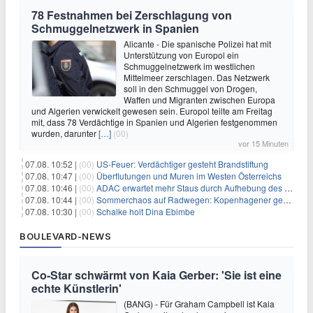
78 Festnahmen bei Zerschlagung von
Schmuggelnetzwerk in Spanien
Alicante - Die spanische Polizei hat mit
Unterstützung von Europol ein
Schmuggelnetzwerk im westlichen
Mittelmeer zerschlagen. Das Netzwerk
soll in den Schmuggel von Drogen,
Waffen und Migranten zwischen Europa
und Algerien verwickelt gewesen sein. Europol teilte am Freitag
mit, dass 78 Verdächtige in Spanien und Algerien festgenommen
wurden, darunter
[…]
(00)
vor 15 Minuten
07.08. 10:52 |
(00)
US-Feuer: Verdächtiger gesteht Brandstiftung
07.08. 10:47 |
(00)
Überflutungen und Muren im Westen Österreichs
07.08. 10:46 |
(00)
ADAC erwartet mehr Staus durch Aufhebung des Lkw-Fahrverbots
07.08. 10:44 |
(00)
Sommerchaos auf Radwegen: Kopenhagener genervt von Touristen
07.08. 10:30 |
(00)
Schalke holt Dina Ebimbe
BOULEVARD-NEWS
Co-Star schwärmt von Kaia Gerber: 'Sie ist eine
echte Künstlerin'
(BANG) - Für Graham Campbell ist Kaia