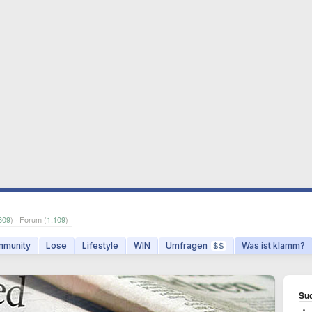
609
) · Forum (
1.109
)
munity
Lose
Lifestyle
WIN
Umfragen
Was ist klamm?
$$
Suc