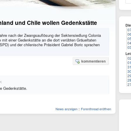
hland und Chile wollen Gedenkstätte
Di
0
0
 Jahre nach der Zwangsauflösung der Sektensiedlung Colonia
0
 mit einer Gedenkstätte an die dort verübten Gräueltaten
0
(SPD) und der chilenische Präsident Gabriel Boric sprachen
0
Let
0
kommentieren
0
3
3
2
2
2
ine Gedenkstätte.
News anzeigen
::
Forenthread eröffnen