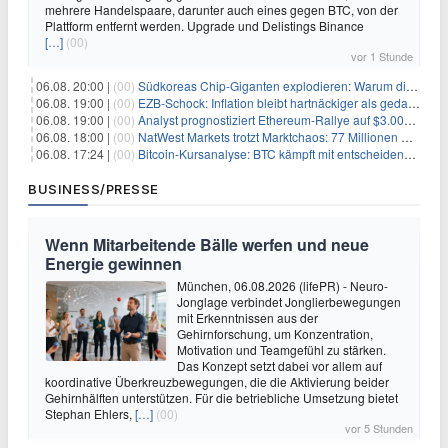
mehrere Handelspaare, darunter auch eines gegen BTC, von der
Plattform entfernt werden. Upgrade und Delistings Binance
[…]
(00)
vor 1 Stunde
06.08. 20:00 |
(00)
Südkoreas Chip-Giganten explodieren: Warum dieser Rekord-Tag die KI-Branche erschüttert
06.08. 19:00 |
(00)
EZB-Schock: Inflation bleibt hartnäckiger als gedacht – 2027 wird zum kritischen Test
06.08. 19:00 |
(00)
Analyst prognostiziert Ethereum-Rallye auf $3.000 nach entscheidendem On-Chain-Ausbruch
06.08. 18:00 |
(00)
NatWest Markets trotzt Marktchaos: 77 Millionen Pfund Gewinn im ersten Halbjahr
06.08. 17:24 |
(00)
Bitcoin-Kursanalyse: BTC kämpft mit entscheidender $65K-Hürde, während sich ein Liquidationscluster aufbaut
BUSINESS/PRESSE
Wenn Mitarbeitende Bälle werfen und neue
Energie gewinnen
München, 06.08.2026 (lifePR) - Neuro-
Jonglage verbindet Jonglierbewegungen
mit Erkenntnissen aus der
Gehirnforschung, um Konzentration,
Motivation und Teamgefühl zu stärken.
Das Konzept setzt dabei vor allem auf
koordinative Überkreuzbewegungen, die die Aktivierung beider
Gehirnhälften unterstützen. Für die betriebliche Umsetzung bietet
Stephan Ehlers,
[…]
(00)
vor 5 Stunden