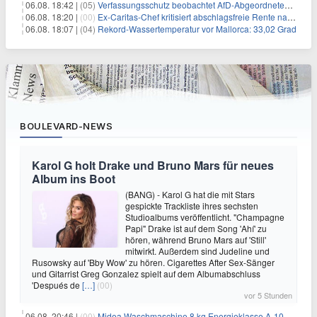
06.08. 18:42 |
(05)
Verfassungsschutz beobachtet AfD-Abgeordneten Nolte
06.08. 18:20 |
(00)
Ex-Caritas-Chef kritisiert abschlagsfreie Rente nach 45 Jahren
06.08. 18:07 |
(04)
Rekord-Wassertemperatur vor Mallorca: 33,02 Grad
BOULEVARD-NEWS
Karol G holt Drake und Bruno Mars für neues
Album ins Boot
(BANG) - Karol G hat die mit Stars
gespickte Trackliste ihres sechsten
Studioalbums veröffentlicht. "Champagne
Papi" Drake ist auf dem Song 'Ahí' zu
hören, während Bruno Mars auf 'Still'
mitwirkt. Außerdem sind Judeline und
Rusowsky auf 'Bby Wow' zu hören. Cigarettes After Sex-Sänger
und Gitarrist Greg Gonzalez spielt auf dem Albumabschluss
'Después de
[…]
(00)
vor 5 Stunden
06.08. 20:46 |
(00)
Midea Waschmaschine 8 kg Energieklasse A-10% 1400 U/Min für 289,97€