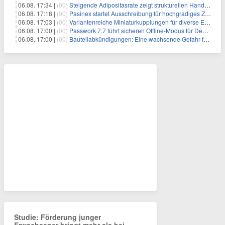
06.08. 17:34 |
(00)
Steigende Adipositasrate zeigt strukturellen Handlungsbedarf bei der Ernährung schulpflichtiger Kinder
06.08. 17:18 |
(00)
Pasinex startet Ausschreibung für hochgradiges Zinksulfidkonzentrat mit Germanium- und Silbergehalten und stellt ein Betriebsupdate bereit
06.08. 17:03 |
(00)
Variantenreiche Miniaturkupplungen für diverse Einsatzbereiche
06.08. 17:00 |
(00)
Passwork 7.7 führt sicheren Offline-Modus für Desktop- und Mobile-Apps ein
06.08. 17:00 |
(00)
Bauteilabkündigungen: Eine wachsende Gefahr für industrielle Elektroniksysteme
Studie: Förderung junger