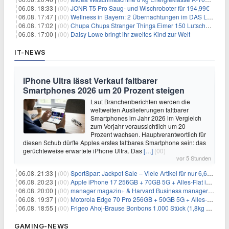
06.08. 18:33 |
(00)
JONR T5 Pro Saug- und Wischroboter für 194,99€
06.08. 17:47 |
(00)
Wellness in Bayern: 2 Übernachtungen im DAS LUDWIG Sports Resort inkl. HP + Wellness ab 174€ p.P.
06.08. 17:02 |
(00)
Chupa Chups Stranger Things Eimer 150 Lutscher für 21,95€
06.08. 17:00 |
(00)
Daisy Lowe bringt ihr zweites Kind zur Welt
IT-NEWS
iPhone Ultra lässt Verkauf faltbarer
Smartphones 2026 um 20 Prozent steigen
Laut Branchenberichten werden die
weltweiten Auslieferungen faltbarer
Smartphones im Jahr 2026 im Vergleich
zum Vorjahr voraussichtlich um 20
Prozent wachsen. Hauptverantwortlich für
diesen Schub dürfte Apples erstes faltbares Smartphone sein: das
gerüchteweise erwartete iPhone Ultra. Das
[…]
(00)
vor 5 Stunden
06.08. 21:33 |
(00)
SportSpar: Jackpot Sale – Viele Artikel für nur 6,66€ – nur 48 Stunden
06.08. 20:23 |
(00)
Apple iPhone 17 256GB + 70GB 5G + Alles-Flat im Vodafone-Netz für 34,99€/Monat – eff. 4,65€/Monat
06.08. 20:00 |
(00)
manager magazin+ & Harvard Business manager+ Digital-Kombi-Abo 1 Monat kostenlos
06.08. 19:37 |
(00)
Motorola Edge 70 Pro 256GB + 50GB 5G + Alles-Flat im Vodafone-Netz für 19,99€/Monat – eff. 0,61€/Monat
06.08. 18:55 |
(00)
Frigeo Ahoj-Brause Bonbons 1.000 Stück (1,8kg Eimer) für 6,29€
GAMING-NEWS