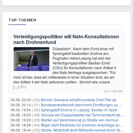
TOP-THEMEN
Verteidigungspolitiker will Nato-Konsultationen
nach Drohnenfund
Düsseldorf - Nach dem Fund einer mit
Sprengstoff bestückten Drohne am
Flughafen Halle/Leipzig hat sich der
Verteidigungspolitiker Bastian Ernst
(CDU) für Konsultationen nach Artikel 4
des Nato-Vertrags ausgesprochen. "Für
mich ist klar, dass wir mittlerweile in einer Situation sind, wo wir
den Artikel 4 der Nato aktivieren sollten - ähnlich wie unsere
[…]
(01)
vor 1 Stunde
06.08. 20:33 |
(04)
Bericht: Siemens schafft hunderte Chef-Titel ab
06.08. 20:14 |
(01)
Bundesanwaltschaft übernimmt Ermittlungen zu Drohnenvorfall
06.08. 19:54 |
(05)
Sprengstoff-Drohne in Leipzig: Semtex im Spiel
06.08. 19:23 |
(08)
Schulze will Doppelstaatler bei Terrorverdacht abschieben
06.08. 19:20 |
(03)
Warten auf Vereinbarung zu Straße von Hormus
06.08. 18:58 |
(04)
Bilger sieht Restrisiko für Drohnen-Anschläge an Flughäfen
06.08. 18:44 |
(03)
Studie: Wirtschaft droht Milliardenverlust durch Niedrigwasser