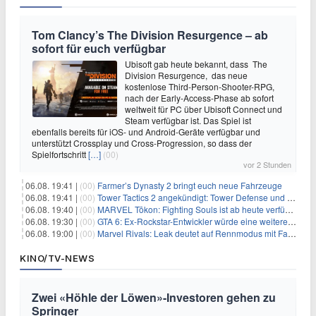
Tom Clancy’s The Division Resurgence – ab
sofort für euch verfügbar
Ubisoft gab heute bekannt, dass The
Division Resurgence, das neue
kostenlose Third-Person-Shooter-RPG,
nach der Early-Access-Phase ab sofort
weltweit für PC über Ubisoft Connect und
Steam verfügbar ist. Das Spiel ist
ebenfalls bereits für iOS- und Android-Geräte verfügbar und
unterstützt Crossplay und Cross-Progression, so dass der
Spielfortschritt
[…]
(00)
vor 2 Stunden
06.08. 19:41 |
(00)
Farmer’s Dynasty 2 bringt euch neue Fahrzeuge
06.08. 19:41 |
(00)
Tower Tactics 2 angekündigt: Tower Defense und Deckbuilding Kombo kehrt zurück
06.08. 19:40 |
(00)
MARVEL Tōkon: Fighting Souls ist ab heute verfügbar
06.08. 19:30 |
(00)
GTA 6: Ex-Rockstar-Entwickler würde eine weitere Verschiebung nicht überraschen
06.08. 19:00 |
(00)
Marvel Rivals: Leak deutet auf Rennmodus mit Fahrzeugen hin
KINO/TV-NEWS
Zwei «Höhle der Löwen»-Investoren gehen zu
Springer