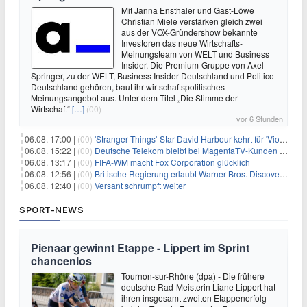
Mit Janna Ensthaler und Gast-Löwe
Christian Miele verstärken gleich zwei
aus der VOX-Gründershow bekannte
Investoren das neue Wirtschafts-
Meinungsteam von WELT und Business
Insider. Die Premium-Gruppe von Axel
Springer, zu der WELT, Business Insider Deutschland und Politico
Deutschland gehören, baut ihr wirtschaftspolitisches
Meinungsangebot aus. Unter dem Titel „Die Stimme der
Wirtschaft“
[…]
(00)
vor 6 Stunden
06.08. 17:00 |
(00)
'Stranger Things'-Star David Harbour kehrt für 'Violent Night 2' zurück – Kristen Bell stößt zur Besetzung
06.08. 15:22 |
(00)
Deutsche Telekom bleibt bei MagentaTV-Kunden vage
06.08. 13:17 |
(00)
FIFA-WM macht Fox Corporation glücklich
06.08. 12:56 |
(00)
Britische Regierung erlaubt Warner Bros. Discovery-Übernahme
06.08. 12:40 |
(00)
Versant schrumpft weiter
SPORT-NEWS
Pienaar gewinnt Etappe - Lippert im Sprint
chancenlos
Tournon-sur-Rhône (dpa) - Die frühere
deutsche Rad-Meisterin Liane Lippert hat
ihren insgesamt zweiten Etappenerfolg