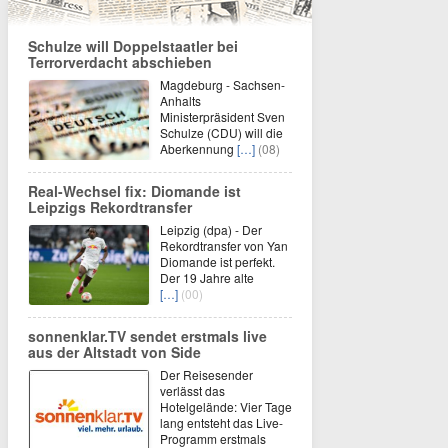
Schulze will Doppelstaatler bei
Terrorverdacht abschieben
Magdeburg - Sachsen-
Anhalts
Ministerpräsident Sven
Schulze (CDU) will die
Aberkennung
[…]
(08)
Real-Wechsel fix: Diomande ist
Leipzigs Rekordtransfer
Leipzig (dpa) - Der
Rekordtransfer von Yan
Diomande ist perfekt.
Der 19 Jahre alte
[…]
(00)
sonnenklar.TV sendet erstmals live
aus der Altstadt von Side
Der Reisesender
verlässt das
Hotelgelände: Vier Tage
lang entsteht das Live-
Programm erstmals