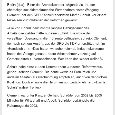
Berlin (dpa) - Einer der Architekten der «Agenda 2010», der
ehemalige sozialdemokratische Wirtschaftsminister Wolfgang
Clement, hat den SPD-Kanzlerkandidaten Martin Schulz vor einem
teilweisen Zurückdrehen der Reformen gewarnt.
«Die von Schulz gewünschte längere Bezugsdauer des
Arbeitslosengeldes hätte nur einen Effekt: Sie würde den
vorzeitigen Übergang in die Frührente beflügeln», schreibt Clement,
der nach seinem Austritt aus der SPD die FDP unterstützt hat, im
«Handelsblatt». «Das hatten wir schon einmal. Industriekonzerne
haben die Vorlage genutzt, ältere Arbeitnehmer vorzeitig auf
Gemeinkosten zu verabschieden. Wer kann das wieder wollen?»
Schulz habe einst zu den Unterstützern «unseres Reformwerks»
gehört, schrieb Clement. Bis heute werde es Frankreich und
anderen Staaten zur Nachahmung empfohlen, auch von der großen
Koalition. Doch er wolle die Reformen nun zurücknehmen. «Das ist
Schulz' wahrer Fehler.»
Clement war unter Kanzler Gerhard Schröder von 2002 bis 2005
Minister für Wirtschaft und Arbeit. Schröder verkündete die
Reformagenda 2003.