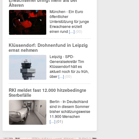
Erwachsener bringt mehr als bei
Älteren
München - Ein Euro
öffentlicher
Unterstützung für junge
Erwachsene erzielt
einen rund
[…]
(00)
Klüssendorf: Drohnenfund in Leipzig
ernst nehmen
Leipzig - SPD-
Generalsekretär Tim
Klüssendorf hält es
aktuell noch für zu früh,
über
[…]
(00)
RKI meldet fast 12.000 hitzebedingte
Sterbefälle
Berlin - In Deutschland
sind in diesem Sommer
bisher schätzungsweise
11.900 Menschen
[…]
(01)