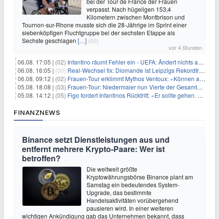
bei der Tour de France der Frauen
verpasst. Nach hügeligen 153,4
Kilometern zwischen Montbrison und
Tournon-sur-Rhone musste sich die 28-Jährige im Sprint einer
siebenköpfigen Fluchtgruppe bei der sechsten Etappe als
Sechste geschlagen
[…]
(00)
vor 4 Stunden
06.08. 17:05 |
(02)
Infantino räumt Fehler ein - UEFA: Ändert nichts an Boykott
06.08. 16:05 |
(00)
Real-Wechsel fix: Diomande ist Leipzigs Rekordtransfer
06.08. 09:12 |
(02)
Frauen-Tour erklimmt Mythos Ventoux: «Können alles schaffen»
05.08. 18:08 |
(03)
Frauen-Tour: Niedermaier nun Vierte der Gesamtwertung
05.08. 14:12 |
(05)
Figo fordert Infantinos Rücktritt: «Er sollte gehen. Jetzt»
FINANZNEWS
Binance setzt Dienstleistungen aus und
entfernt mehrere Krypto-Paare: Wer ist
betroffen?
Die weltweit größte
Kryptowährungsbörse Binance plant am
Samstag ein bedeutendes System-
Upgrade, das bestimmte
Handelsaktivitäten vorübergehend
pausieren wird. In einer weiteren
wichtigen Ankündigung gab das Unternehmen bekannt, dass