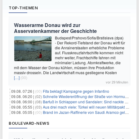
TOP-THEMEN
Wasserarme Donau wird zur
Asservatenkammer der Geschichte
Budapest/Prahovo/Sofia/Bratislava (dpa)
- Der Rekord-Tiefstand der Donau wirft für
die Anrainerstaaten erhebliche Probleme
auf. Flusskreuzfahrtschiffe kommen nicht
mehr weiter, Frachtschiffe fahren mit
minimaler Ladung. Atomkraftwerke, die
mit dem Wasser der Donau kühlen, müssen ihre Produktion
massiv drosseln. Die Landwirtschaft muss gestiegene Kosten
[…]
(00)
vor 29 Minuten
09.08. 07:26 |
(00)
Fifa beklagt Kampagne gegen Infantino
09.08. 06:20 |
(02)
Schnelle Wiedereröffnung der Straße von Hormus ungewiss
09.08. 06:00 |
(08)
Barfuß in Schlappen und Sandalen: Sind nackte Füße eklig?
09.08. 05:55 |
(03)
Aus drei mach viele: Türkei will neuen Militärpakt erweitern
09.08. 05:05 |
(00)
Brand im Jazan-Raffinerie von Saudi Aramco gelöscht: Auswirkungen auf die Energiemärkte
BOULEVARD-NEWS