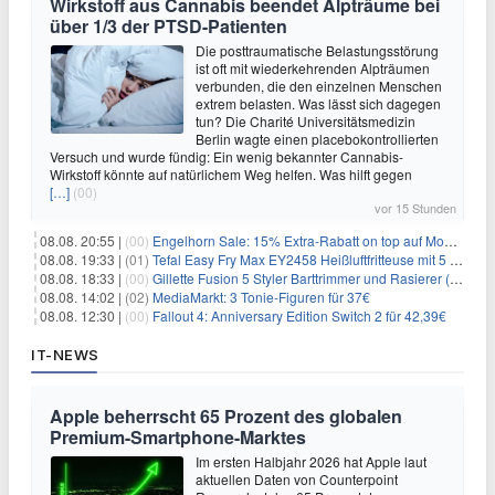
Wirkstoff aus Cannabis beendet Alpträume bei
über 1/3 der PTSD-Patienten
Die posttraumatische Belastungsstörung
ist oft mit wiederkehrenden Alpträumen
verbunden, die den einzelnen Menschen
extrem belasten. Was lässt sich dagegen
tun? Die Charité Universitätsmedizin
Berlin wagte einen placebokontrollierten
Versuch und wurde fündig: Ein wenig bekannter Cannabis-
Wirkstoff könnte auf natürlichem Weg helfen. Was hilft gegen
[…]
(00)
vor 15 Stunden
08.08. 20:55 |
(00)
Engelhorn Sale: 15% Extra-Rabatt on top auf Mode- und Sport-Artikel
08.08. 19:33 |
(01)
Tefal Easy Fry Max EY2458 Heißluftfritteuse mit 5 Litern für 64,99€
08.08. 18:33 |
(00)
Gillette Fusion 5 Styler Barttrimmer und Rasierer (All in One) für 16€
08.08. 14:02 |
(02)
MediaMarkt: 3 Tonie-Figuren für 37€
08.08. 12:30 |
(00)
Fallout 4: Anniversary Edition Switch 2 für 42,39€
IT-NEWS
Apple beherrscht 65 Prozent des globalen
Premium-Smartphone-Marktes
Im ersten Halbjahr 2026 hat Apple laut
aktuellen Daten von Counterpoint