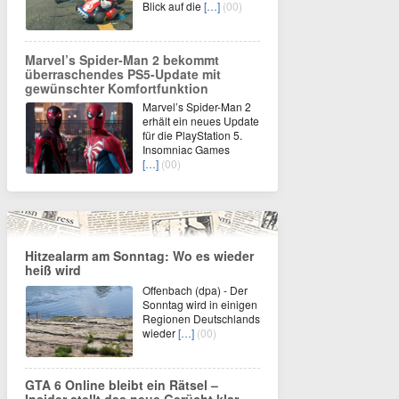
Blick auf die
[…]
(00)
Marvel’s Spider-Man 2 bekommt
überraschendes PS5-Update mit
gewünschter Komfortfunktion
Marvel’s Spider-Man 2
erhält ein neues Update
für die PlayStation 5.
Insomniac Games
[…]
(00)
Hitzealarm am Sonntag: Wo es wieder
heiß wird
Offenbach (dpa) - Der
Sonntag wird in einigen
Regionen Deutschlands
wieder
[…]
(00)
GTA 6 Online bleibt ein Rätsel –
Insider stellt das neue Gerücht klar