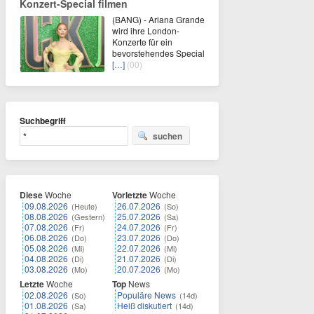
Konzert-Special filmen
(BANG) - Ariana Grande
wird ihre London-
Konzerte für ein
bevorstehendes Special
[…]
(00)
Suchbegriff
suchen
Diese
Woche
Vorletzte
Woche
09.08.2026
26.07.2026
(Heute)
(So)
08.08.2026
25.07.2026
(Gestern)
(Sa)
07.08.2026
24.07.2026
(Fr)
(Fr)
06.08.2026
23.07.2026
(Do)
(Do)
05.08.2026
22.07.2026
(Mi)
(Mi)
04.08.2026
21.07.2026
(Di)
(Di)
03.08.2026
20.07.2026
(Mo)
(Mo)
Letzte
Woche
Top
News
02.08.2026
Populäre News
(So)
(14d)
01.08.2026
Heiß diskutiert
(Sa)
(14d)