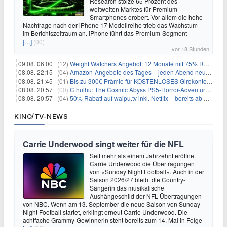
Research stolze 65 Prozent des
weltweiten Marktes für Premium-
Smartphones erobert. Vor allem die hohe
Nachfrage nach der iPhone 17 Modellreihe trieb das Wachstum
im Berichtszeitraum an. iPhone führt das Premium-Segment
[…]
(00)
vor 18 Stunden
09.08. 06:00 |
(12)
Weight Watchers Angebot: 12 Monate mit 75% Rabatt ab 6,25€/Monat
08.08. 22:15 |
(04)
Amazon-Angebote des Tages – jeden Abend neue Deals zum Stöbern
08.08. 21:45 |
(01)
Bis zu 300€ Prämie für KOSTENLOSES Girokonto bei der Santander – 50€ schon nach 1 Woche!
08.08. 20:57 |
(00)
Cthulhu: The Cosmic Abyss PS5-Horror-Adventure für 27,99€
08.08. 20:57 |
(04)
50% Rabatt auf waipu.tv inkl. Netflix – bereits ab 9€/Monat (statt 17,99€)
KINO/TV-NEWS
Carrie Underwood singt weiter für die NFL
Seit mehr als einem Jahrzehnt eröffnet
Carrie Underwood die Übertragungen
von «Sunday Night Football». Auch in der
Saison 2026/27 bleibt die Country-
Sängerin das musikalische
Aushängeschild der NFL-Übertragungen
von NBC. Wenn am 13. September die neue Saison von Sunday
Night Football startet, erklingt erneut Carrie Underwood. Die
achtfache Grammy-Gewinnerin steht bereits zum 14. Mal in Folge