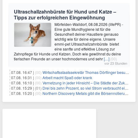
Ultraschallzahnbürste für Hund und Katze –
Tipps zur erfolgreichen Eingewöhnung
Mörfelden-Walldorf, 08.08.2026 (lifePR) -
Eine gute Mundhygiene ist für die
Gesundheit deiner Haustiere genauso
wichtig wie für deine eigene. Unsere
emmi-pet Ultraschallzahnbürste bietet
eine sanfte und effektive Lösung zur
Zahnpflege für Hunde und Katzen. Doch wie gewöhnst du deine
tierischen Freunde an unser hochmodernes und sehr
[…]
(00)
vor 23 Stunden
07.08. 16:47 |
(00)
Wirtschaftsstaatssekretär Thomas Dörflinger besucht Handwerksbetrieb im Kammerbezirk Freiburg
07.08. 16:31 |
(00)
Arbeit macht Spaß oder krank
07.08. 16:10 |
(00)
Vernetzung in jeder Hinsicht – Die Städte der Zukunft sind grün-blau
07.08. 15:29 |
(01)
Drei bis zehn Prozent, so viel Strom verbraucht ein Aufzug im Gebäude
07.08. 15:20 |
(00)
Northern Discovery Metals gibt die Börsennotierung an der Frankfurter Wertpapierbörse bekannt