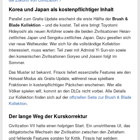
Korea und Japan als kostenpflichtiger Inhalt
Parallel zum Gratis-Update erscheint die erste Hälfte der
Brush &
Blade Kollektion
– und die kostet. Teil eins bringt Toyotomi
Hideyoshi als neuen Anführer sowie die beiden Zivilisationen Heian-
zeitliches Japan und Sengoku-zeitliches Japan. Dazu gesellen sich
vier neue Weltwunder. Wer sich für die vollständige Kollektion
interessiert, muss warten: Teil zwei mit Admiral Yi Sun-sin sowie
den koreanischen Zivilisationen Goryeo und Joseon folgt im
Sommer.
Das Muster ist bekannt. Firaxis liefert essenzielle Features wie den
Hotseat-Modus als Gratis-Update, während neue spielbare
Fraktionen in kostenpflichtigen Päckchen erscheinen. Wer alle
Völker spielen will, kommt an den DLCs nicht vorbei. Alle Details
zur Kollektion finden sich auf der
offiziellen Seite zur Brush & Blade
Kollektion
.
Der lange Weg der Kurskorrektur
Civilization VII hatte einen holprigen Start. Ein umstrittenes UI, das
obligatorische Wechseln der Zivilisation zwischen den Zeitaltern
und fehlende Features sorgten für Kritik. Firaxis hat seitdem