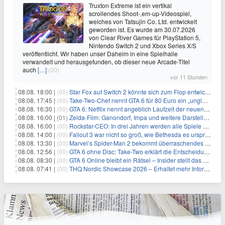
Truxton Extreme ist ein vertikal
scrollendes Shoot-‚em-up-Videospiel,
welches von Tatsujin Co. Ltd. entwickelt
geworden ist. Es wurde am 30.07.2026
von Clear River Games für PlayStation 5,
Nintendo Switch 2 und Xbox Series X/S
veröffentlicht. Wir haben unser Daheim in eine Spielhalle
verwandelt und herausgefunden, ob dieser neue Arcade-Titel
auch
[…]
(00)
vor 11 Stunden
08.08. 18:00 |
(00)
Star Fox auf Switch 2 könnte sich zum Flop entwickeln
08.08. 17:45 |
(00)
Take-Two-Chef nennt GTA 6 für 80 Euro ein „unglaubliches Schnäppchen“
08.08. 16:30 |
(00)
GTA 6: Netflix nennt angeblich Laufzeit der neuen Gameplay-Präsentation
08.08. 16:00 |
(01)
Zelda-Film: Ganondorf, Impa und weitere Darsteller sollen feststehen
08.08. 16:00 |
(00)
Rockstar-CEO: In drei Jahren werden alle Spiele gestreamt
08.08. 14:00 |
(00)
Fallout 3 war nicht so groß, wie Bethesda es ursprünglich wollte
08.08. 13:30 |
(00)
Marvel’s Spider-Man 2 bekommt überraschendes PS5-Update mit gewünschter Komfortfunktion
08.08. 12:56 |
(00)
GTA 6 ohne Disc: Take-Two erklärt die Entscheidung für Download-Codes
08.08. 08:30 |
(00)
GTA 6 Online bleibt ein Rätsel – Insider stellt das neue Gerücht klar
08.08. 07:41 |
(00)
THQ Nordic Showcase 2026 – Erhaltet mehr Informationen