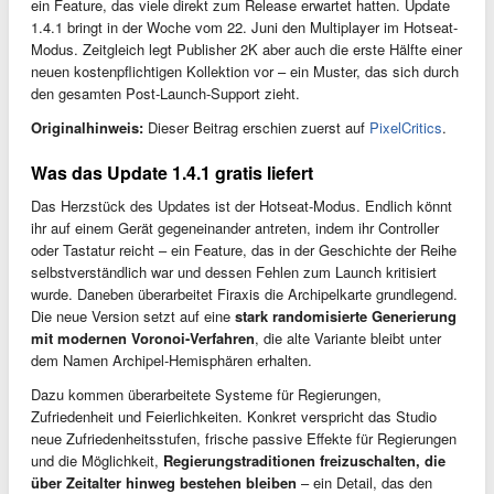
ein Feature, das viele direkt zum Release erwartet hatten. Update
1.4.1 bringt in der Woche vom 22. Juni den Multiplayer im Hotseat-
Modus. Zeitgleich legt Publisher 2K aber auch die erste Hälfte einer
neuen kostenpflichtigen Kollektion vor – ein Muster, das sich durch
den gesamten Post-Launch-Support zieht.
Originalhinweis:
Dieser Beitrag erschien zuerst auf
PixelCritics
.
Was das Update 1.4.1 gratis liefert
Das Herzstück des Updates ist der Hotseat-Modus. Endlich könnt
ihr auf einem Gerät gegeneinander antreten, indem ihr Controller
oder Tastatur reicht – ein Feature, das in der Geschichte der Reihe
selbstverständlich war und dessen Fehlen zum Launch kritisiert
wurde. Daneben überarbeitet Firaxis die Archipelkarte grundlegend.
Die neue Version setzt auf eine
stark randomisierte Generierung
mit modernen Voronoi-Verfahren
, die alte Variante bleibt unter
dem Namen Archipel-Hemisphären erhalten.
Dazu kommen überarbeitete Systeme für Regierungen,
Zufriedenheit und Feierlichkeiten. Konkret verspricht das Studio
neue Zufriedenheitsstufen, frische passive Effekte für Regierungen
und die Möglichkeit,
Regierungstraditionen freizuschalten, die
über Zeitalter hinweg bestehen bleiben
– ein Detail, das den