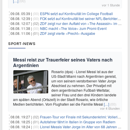
[…]
(00)
vor 1 Stunde
09.08. 05:39 |
(00)
ESPN setzt auf Kontinuität im College Football
08.08. 12:39 |
(00)
FOX setzt auf Kontinuität bei seiner NFL-Berichterstattung
08.08. 12:07 |
(02)
ZDF zeigt nur den Auftakt von «The Assassin» im Fernsehen
08.08. 11:38 |
(00)
NBC macht «The Voice» zum Promi-Event
08.08. 11:06 |
(01)
ZDF zeigt vierte «Precht»-Ausgabe
SPORT-NEWS
Messi reist zur Trauerfeier seines Vaters nach
Argentinien
Rosario (dpa) - Lionel Messi ist aus der
US-Stadt Miami nach Argentinien gereist,
um von seinem verstorbenen Vater Jorge
Abschied zu nehmen. Der Privatjet mit
dem argentinischen Fußball-Weltstar,
seiner Frau und den drei Kindern landete
am späten Abend (Ortszeit) in der Stadt Rosario, wie örtliche
Medien berichteten. Vom Flughafen sei die Familie Messi
[…]
(00)
vor 4 Stunden
08.08. 19:27 |
(02)
Frauen-Tour vor Finale mit Sekundenkrimi: Vollering in Gelb
08.08. 18:25 |
(01)
Autofahrer fährt in Italien in Gruppe von Radlern
08.08. 18:24 |
(00)
Lionel Messis Vater Jorge im Alter von 68 Jahren gestorben