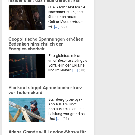
GTA 6 erscheint am 19.
November 2026, doch
über einen neuen
Online-Modus wissen
wir
[…]
(00)
Geopolitische Spannungen erhöhen
Bedenken hinsichtlich der
Energiesicherheit
Energieinfrastruktur
unter Beschuss Jüngste
Vorfälle in der Ukraine
und im Nahen
[…]
(00)
Blackout stoppt Apnoetaucher kurz
vor Tiefenrekord
Starnberg (dpa/lby) -
Applaus am Boot,
Applaus am Ufer – die
Leistung war grandios.
Und
[…]
(06)
Ariana Grande will London-Shows für