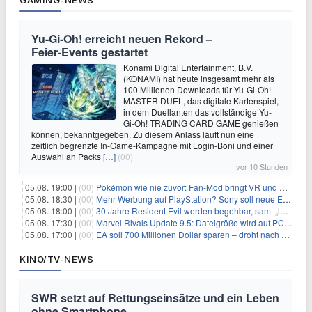
GAMING-NEWS
Yu‑Gi‑Oh! erreicht neuen Rekord –
Feier‑Events gestartet
Konami Digital Entertainment, B.V.
(KONAMI) hat heute insgesamt mehr als
100 Millionen Downloads für Yu-Gi-Oh!
MASTER DUEL, das digitale Kartenspiel,
in dem Duellanten das vollständige Yu-
Gi-Oh! TRADING CARD GAME genießen
können, bekanntgegeben. Zu diesem Anlass läuft nun eine
zeitlich begrenzte In-Game-Kampagne mit Login-Boni und einer
Auswahl an Packs
[…]
(00)
vor 10 Stunden
05.08. 19:00 |
(00)
Pokémon wie nie zuvor: Fan-Mod bringt VR und Ego-Perspektive nach Kanto
05.08. 18:30 |
(00)
Mehr Werbung auf PlayStation? Sony soll neue Einnahmequellen prüfen
05.08. 18:00 |
(00)
30 Jahre Resident Evil werden begehbar, samt „lebensgroßem Leon“
05.08. 17:30 |
(00)
Marvel Rivals Update 9.5: Dateigröße wird auf PC und Konsolen deutlich reduziert
05.08. 17:00 |
(00)
EA soll 700 Millionen Dollar sparen – droht nach der Übernahme die nächste Entlassungswelle?
KINO/TV-NEWS
SWR setzt auf Rettungseinsätze und ein Leben
ohne Smartphone