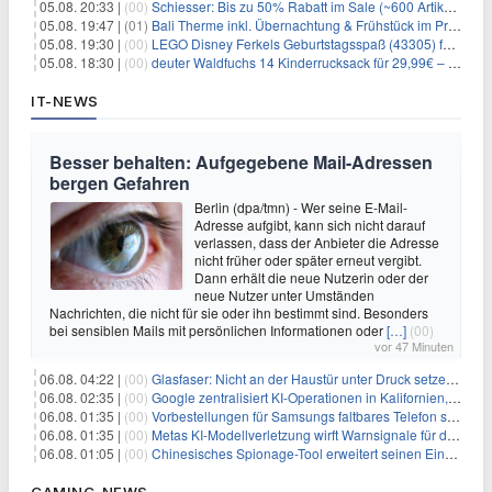
05.08. 20:33 |
(00)
Schiesser: Bis zu 50% Rabatt im Sale (~600 Artikel zur Auswahl)
05.08. 19:47 |
(01)
Bali Therme inkl. Übernachtung & Frühstück im Premium Hotel (Bad Oeynhausen) ab 89€ p.P.
05.08. 19:30 |
(00)
LEGO Disney Ferkels Geburtstagsspaß (43305) für 29,10€
05.08. 18:30 |
(00)
deuter Waldfuchs 14 Kinderrucksack für 29,99€ – Amber-maple
IT-NEWS
Besser behalten: Aufgegebene Mail-Adressen
bergen Gefahren
Berlin (dpa/tmn) - Wer seine E-Mail-
Adresse aufgibt, kann sich nicht darauf
verlassen, dass der Anbieter die Adresse
nicht früher oder später erneut vergibt.
Dann erhält die neue Nutzerin oder der
neue Nutzer unter Umständen
Nachrichten, die nicht für sie oder ihn bestimmt sind. Besonders
bei sensiblen Mails mit persönlichen Informationen oder
[…]
(00)
vor 47 Minuten
06.08. 04:22 |
(00)
Glasfaser: Nicht an der Haustür unter Druck setzen lassen
06.08. 02:35 |
(00)
Google zentralisiert KI-Operationen in Kalifornien, um Rivale Anthropic und OpenAI zu überholen
06.08. 01:35 |
(00)
Vorbestellungen für Samsungs faltbares Telefon steigen um 30 % in einem wettbewerbsintensiven Markt
06.08. 01:35 |
(00)
Metas KI-Modellverletzung wirft Warnsignale für die Technologieaufsicht auf
06.08. 01:05 |
(00)
Chinesisches Spionage-Tool erweitert seinen Einfluss auf 13 Länder und weckt Sicherheitsbedenken