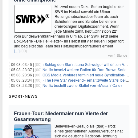
Mit zwei neuen Doku-Serien begleitet der
SWR im Herbst sowohl ein Ulmer
Rettungshubschrauber-Team als auch
Schülerinnen und Schüler bei einem
dreiwöchigen Digitalexperiment. Wenn
jede Minute zählt, hebt „Christoph 22“
vom Bundeswehrkrankenhaus in Ulm ab. Der SWR setzt seine
Doku-Serie «Die Heli-Retter» im Herbst mit vier neuen Folgen fort
und begleitet das Team des Rettungshubschraubers erneut
[…]
(00)
vor 1 Stunde
06.08. 03:45 |
(00)
«Schlag den Star»: Luna Schweiger will dritten Anlauf nutzen
05.08. 23:37 |
(00)
Netflix besetzt weitere Rollen für Dan-Brown-Serie
05.08. 23:36 |
(00)
CBS Media Ventures terminiert neue Syndication-Formate
05.08. 23:34 |
(00)
«The Five Star Weekend» erhält zweite Staffel bei Peacock
05.08. 23:28 |
(00)
Netflix bestellt zweite Staffel von «Musafir Cafe»
SPORT-NEWS
Frauen-Tour: Niedermaier nun Vierte der
Gesamtwertung
Belleville-en-Beaujolais (dpa) - Trotz
eines gescheiterten Ausreißversuchs hat
sich die deutsche Radsport-Hoffnung