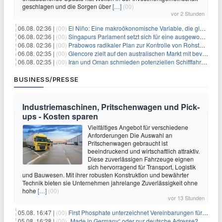
geschlagen und die Sorgen über
[…]
(00)
vor 2 Stunden
06.08. 02:36 |
(00)
El Niño: Eine makroökonomische Variable, die globale Wirtschaftslandschaften umgestaltet
06.08. 02:36 |
(00)
Singapurs Parlament setzt sich für eine ausgewogene wirtschaftliche Zukunft ein
06.08. 02:36 |
(00)
Prabowos radikaler Plan zur Kontrolle von Rohstoffexporten steht vor konkurrierenden Visionen
06.08. 02:35 |
(00)
Glencore zielt auf den australischen Markt mit bevorstehendem Sekundärlisting
06.08. 02:35 |
(00)
Iran und Oman schmieden potenziellen Schifffahrtsvertrag im Hormuskanal
BUSINESS/PRESSE
Industriemaschinen, Pritschenwagen und Pick-
ups - Kosten sparen
Vielfältiges Angebot für verschiedene
Anforderungen Die Auswahl an
Pritschenwagen gebraucht ist
beeindruckend und wirtschaftlich attraktiv.
Diese zuverlässigen Fahrzeuge eignen
sich hervorragend für Transport, Logistik
und Bauwesen. Mit ihrer robusten Konstruktion und bewährter
Technik bieten sie Unternehmen jahrelange Zuverlässigkeit ohne
hohe
[…]
(00)
vor 13 Stunden
05.08. 16:47 |
(00)
First Phosphate unterzeichnet Vereinbarungen für nicht zu refundierende Zuwendungen in Höhe von 4,84 Mio. $ von der kanadischen Regierung für Straßeninfrastruktur und Stromübertragungsleitungen
05.08. 16:28 |
(00)
„Made in Germany“ oder nur deutsche Adresse? So erkennen Sie, wo Ihre Leiterplatten wirklich gefertigt werden