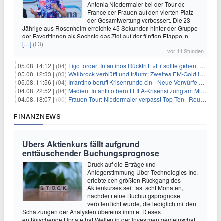
Antonia Niedermaier bei der Tour de
France der Frauen auf den vierten Platz
der Gesamtwertung verbessert. Die 23-
Jährige aus Rosenheim erreichte 45 Sekunden hinter der Gruppe
der Favoritinnen als Sechste das Ziel auf der fünften Etappe in
[…]
(03)
vor 11 Stunden
05.08. 14:12 |
(04)
Figo fordert Infantinos Rücktritt: «Er sollte gehen. Jetzt»
05.08. 12:33 |
(03)
Wellbrock verblüfft und träumt: Zweites EM-Gold in Paris
05.08. 11:56 |
(04)
Infantino beruft Krisenrunde ein - Neue Vorwürfe gegen FIFA
04.08. 22:52 |
(04)
Medien: Infantino beruft FIFA-Krisensitzung am Mittwoch ein
04.08. 18:07 |
(00)
Frauen-Tour: Niedermaier verpasst Top Ten - Reusser siegt
FINANZNEWS
Ubers Aktienkurs fällt aufgrund
enttäuschender Buchungsprognose
Druck auf die Erträge und
Anlegerstimmung Uber Technologies Inc.
erlebte den größten Rückgang des
Aktienkurses seit fast acht Monaten,
nachdem eine Buchungsprognose
veröffentlicht wurde, die lediglich mit den
Schätzungen der Analysten übereinstimmte. Dieses
enttäuschende Update hat Wellen in der Investmentgemeinschaft