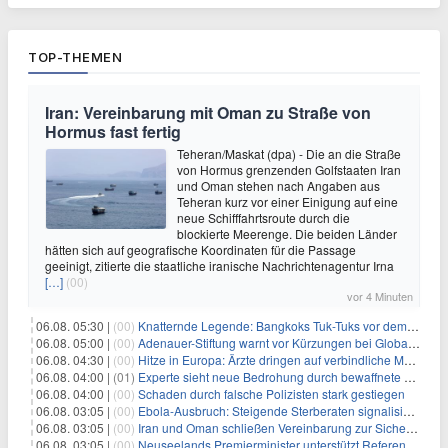
TOP-THEMEN
Iran: Vereinbarung mit Oman zu Straße von
Hormus fast fertig
Teheran/Maskat (dpa) - Die an die Straße
von Hormus grenzenden Golfstaaten Iran
und Oman stehen nach Angaben aus
Teheran kurz vor einer Einigung auf eine
neue Schifffahrtsroute durch die
blockierte Meerenge. Die beiden Länder
hätten sich auf geografische Koordinaten für die Passage
geeinigt, zitierte die staatliche iranische Nachrichtenagentur Irna
[…]
(00)
vor 4 Minuten
06.08. 05:30 |
(00)
Knatternde Legende: Bangkoks Tuk-Tuks vor dem Aus?
06.08. 05:00 |
(00)
Adenauer-Stiftung warnt vor Kürzungen bei Globaler Gesundheit
06.08. 04:30 |
(00)
Hitze in Europa: Ärzte dringen auf verbindliche Maßnahmen
06.08. 04:00 |
(01)
Experte sieht neue Bedrohung durch bewaffnete Drohnen
06.08. 04:00 |
(00)
Schaden durch falsche Polizisten stark gestiegen
06.08. 03:05 |
(00)
Ebola-Ausbruch: Steigende Sterberaten signalisieren dringenden Bedarf an verbesserter Gesundheitsinfrastruktur
06.08. 03:05 |
(00)
Iran und Oman schließen Vereinbarung zur Sicherung des Schiffsverkehrs durch die Straße von Hormuz
06.08. 03:05 |
(00)
Neuseelands Premierminister unterstützt Referendum über das Wahlsystem: Ein Schritt in Richtung verbesserter demokratischer Beteiligung