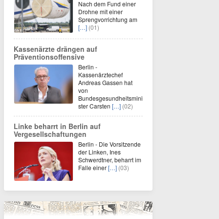
Nach dem Fund einer
Drohne mit einer
Sprengvorrichtung am
[…]
(01)
Kassenärzte drängen auf
Präventionsoffensive
Berlin -
Kassenärztechef
Andreas Gassen hat
von
Bundesgesundheitsmini
ster Carsten
[…]
(02)
Linke beharrt in Berlin auf
Vergesellschaftungen
Berlin - Die Vorsitzende
der Linken, Ines
Schwerdtner, beharrt im
Falle einer
[…]
(03)