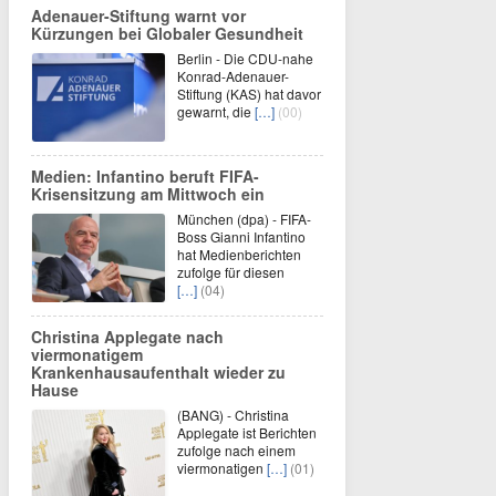
Adenauer-Stiftung warnt vor
Kürzungen bei Globaler Gesundheit
Berlin - Die CDU-nahe
Konrad-Adenauer-
Stiftung (KAS) hat davor
gewarnt, die
[…]
(00)
Medien: Infantino beruft FIFA-
Krisensitzung am Mittwoch ein
München (dpa) - FIFA-
Boss Gianni Infantino
hat Medienberichten
zufolge für diesen
[…]
(04)
Christina Applegate nach
viermonatigem
Krankenhausaufenthalt wieder zu
Hause
(BANG) - Christina
Applegate ist Berichten
zufolge nach einem
viermonatigen
[…]
(01)