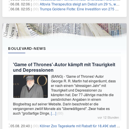
06.08. 02:06 |
(00)
Attovia Therapeutics steigt am Debüt um 29 %, was starkes Investorenvertrauen in biotechnologische Innovation signalisiert
06.08. 02:05 |
(00)
Trumps Goldene Flotte: Eine Investition von 275 Milliarden Dollar in militärische Macht
BOULEVARD-NEWS
'Game of Thrones'-Autor kämpft mit Traurigkeit
und Depressionen
(BANG) - 'Game of Thrones'-Autor
George R. R. Martin hat eingeräumt, dass
er nach einem "stressigen Jahr" mit
Traurigkeit und Depressionen zu
kämpfen hat. Der 77-Jährige machte die
persönlichen Angaben in einem
Blogbeitrag auf seiner Website. Darin beschreibt er die
vergangenen zwölf Monate als "überwältigend". Zwar habe es
auch "großartige Dinge,
[…]
(00)
vor 12 Stunden
05.08. 20:40 |
(00)
Kölner Zoo Tageskarte mit Rabatt für 18,49€ statt 29,50€ – einlösbar bis Dezember