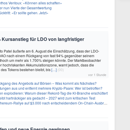
ythos Ventoux: «Können alles schaffen»
er nun Vierte der Gesamtwertung
ücktritt: «Er sollte gehen. Jetzt»
 Kursanstieg für LDO von langfristiger
to Patel äußerte am 6. August die Einschätzung, dass der LDO-
DAO nach einem Rückgang von fast 94% gegenüber seinem
ithoch um mehr als 1.700% steigen könnte. Der Marktbeobachter
er hochriskanten Akkumulationszone, warnt jedoch, dass die
r des Tokens bestehen bleibt, bis
[…]
(00)
vor 1 Stunde
kgang des Angebots auf Börsen – Was kommt als Nächstes?
stungen aus und entfernt mehrere Krypto-Paare: Wer ist betroffen?
n explodieren: Warum dieser Rekord-Tag die KI-Branche erschüttert
eibt hartnäckiger als gedacht – 2027 wird zum kritischen Test
Ethereum-Rallye auf $3.000 nach entscheidendem On-Chain-Ausbruch
rfen und neue Energie gewinnen