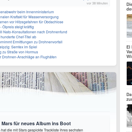
vor 38 Minuten
Di
de
nenabwehr beim Innenministerium
alen Kraftakt für Wasserversorgung
arnen vor Hitzegefahren für Obdachlose
Ölpreis steigt kräftig
will Nato-Konsultationen nach Drohnenfund
 hunderte Chef-Titel ab
rnimmt Ermittlungen zu Drohnenvorfall
El
eipzig: Semtex im Spiel
Va
g zu Straße von Hormus
Wi
 für Drohnen-Anschläge an Flughäfen
Da
zu
 Mars für neues Album ins Boot
hat die mit Stars gespickte Trackliste ihres sechsten