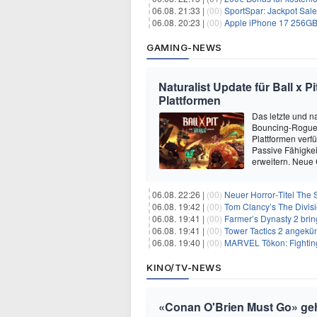
06.08. 21:33 |
(00)
SportSpar: Jackpot Sale 
06.08. 20:23 |
(00)
Apple iPhone 17 256GB + 70
GAMING-NEWS
Naturalist Update für Ball x P
Plattformen
Das letzte und na
Bouncing-Roguelit
Plattformen verf
Passive Fähigkei
erweitern. Neue
06.08. 22:26 |
(00)
Neuer Horror‑Titel The S
06.08. 19:42 |
(00)
Tom Clancy’s The Divisi
06.08. 19:41 |
(00)
Farmer’s Dynasty 2 bri
06.08. 19:41 |
(00)
Tower Tactics 2 angekü
06.08. 19:40 |
(00)
MARVEL Tōkon: Fighting
KINO/TV-NEWS
«Conan O'Brien Must Go» geht