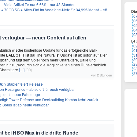
– Viele Artikel für nur 6,66€ – nur 48 Stunden
GB 5G + Alles-Flat im Vodafone-Netz für 34,99€/Monat – eff. 4,65€/Monat
Di
0
0
0
0
0
it verfügbar — neuer Content auf allen
Let
0
türlich wieder kostenlose Update für das erfolgreiche Ball-
0
e BALL x PIT ist da! The Naturalist Update ist ab sofort auf allen
3
3
ügbar und fügt dem Spiel noch mehr Charaktere, Bälle und
2
ten hinzu, wodurch sich die Möglichkeiten eines Runs erheblich
2
 Charaktere
[…]
(00)
2
vor 2 Stunden
kin Stapler feiert Release
on Resurgence – ab sofort für euch verfügbar
ngt euch neue Fahrzeuge
ndigt: Tower Defense und Deckbuilding Kombo kehrt zurück
 Souls ist ab heute verfügbar
 bei HBO Max in die dritte Runde