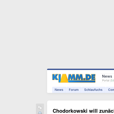
News
Portal (
3.
News
Forum
Schlaufuchs
Com
Chodorkowski will zunäch