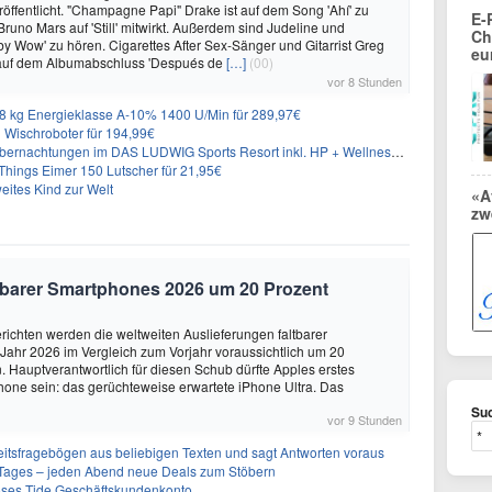
öffentlicht. "Champagne Papi" Drake ist auf dem Song 'Ahí' zu
E-
runo Mars auf 'Still' mitwirkt. Außerdem sind Judeline und
Ch
y Wow' zu hören. Cigarettes After Sex-Sänger und Gitarrist Greg
eu
 auf dem Albumabschluss 'Después de
[…]
(00)
vor 8 Stunden
 kg Energieklasse A-10% 1400 U/Min für 289,97€
Wischroboter für 194,99€
nachtungen im DAS LUDWIG Sports Resort inkl. HP + Wellness ab 174€ p.P.
hings Eimer 150 Lutscher für 21,95€
eites Kind zur Welt
«A
zw
altbarer Smartphones 2026 um 20 Prozent
ichten werden die weltweiten Auslieferungen faltbarer
ahr 2026 im Vergleich zum Vorjahr voraussichtlich um 20
 Hauptverantwortlich für diesen Schub dürfte Apples erstes
hone sein: das gerüchteweise erwartete iPhone Ultra. Das
Suc
vor 9 Stunden
eitsfragebögen aus beliebigen Texten und sagt Antworten voraus
ages – jeden Abend neue Deals zum Stöbern
oses Tide Geschäftskundenkonto