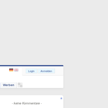
Login
Anmelden
Werben
- keine Kommentare -