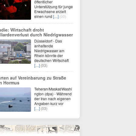
öffentlicher
Unterstützung für junge
Erwachsene erzielt
einen rund
[…]
(00)
udie: Wirtschaft droht
lliardenverlust durch Niedrigwasser
Düsseldorf - Das
anhaltende
Niedrigwasser am
Rhein könnte der
deutschen Wirtschaft
[…]
(03)
rten auf Vereinbarung zu Straße
n Hormus
Teheran/Maskat/Washi
ngton (dpa) - Während
der Iran nach eigenen
Angaben kurz vor
[…]
(03)