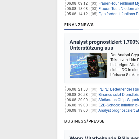
06.08. 09:12 |
(03)
Frauen-Tour erklimmt M
05.08. 18:08 |
(03)
Frauen-Tour: Niedermai
05.08. 14:12 |
(05)
Figo fordert Infantinos R
FINANZNEWS
Analyst prognostiziert 1.700%
Unterstützung aus
Der Analyst Cryp
Token von Lido 
bisherigen Allze
sieht LDO in ein
bärische Struktu
06.08. 21:53 |
(00)
PEPE: Bedeutender Rüc
06.08. 20:28 |
(00)
Binance setzt Dienstlei
06.08. 20:00 |
(00)
Südkoreas Chip-Gigante
06.08. 19:00 |
(00)
EZB-Schock: Inflation bl
06.08. 19:00 |
(00)
Analyst prognostiziert 
BUSINESS/PRESSE
Wenn Mitarbeitende Bälle we