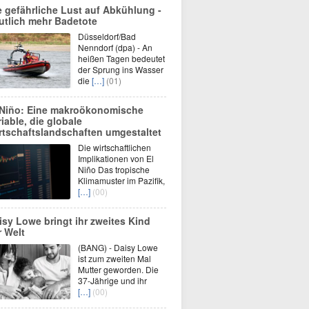
e gefährliche Lust auf Abkühlung -
utlich mehr Badetote
Düsseldorf/Bad
Nenndorf (dpa) - An
heißen Tagen bedeutet
der Sprung ins Wasser
die
[…]
(01)
 Niño: Eine makroökonomische
riable, die globale
rtschaftslandschaften umgestaltet
Die wirtschaftlichen
Implikationen von El
Niño Das tropische
Klimamuster im Pazifik,
[…]
(00)
isy Lowe bringt ihr zweites Kind
r Welt
(BANG) - Daisy Lowe
ist zum zweiten Mal
Mutter geworden. Die
37-Jährige und ihr
[…]
(00)