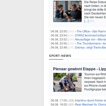
Die Reise-Dokuse
nach Indien, in 
bringt die dritt
nach Deutschland
Die vier neuen E
[…]
(00)
06.08. 23:55 |
(00)
«The Office»-Star Rainn
06.08. 23:54 |
(00)
STARZ terminiert britisc
06.08. 23:52 |
(00)
Neuauflage von «Monarc
06.08. 23:50 |
(00)
«The Thundermans» keh
06.08. 23:48 |
(00)
Disney+ zeigt Travis-B
SPORT-NEWS
Pienaar gewinnt Etappe - Lip
Tournon-sur-Rhôn
ihren insgesamt 
verpasst. Nach 
sur-Rhone musste
Fluchtgruppe be
06.08. 17:05 |
(03)
Infantino räumt Fehler e
06.08. 16:05 |
(01)
Real-Wechsel fix: Dioma