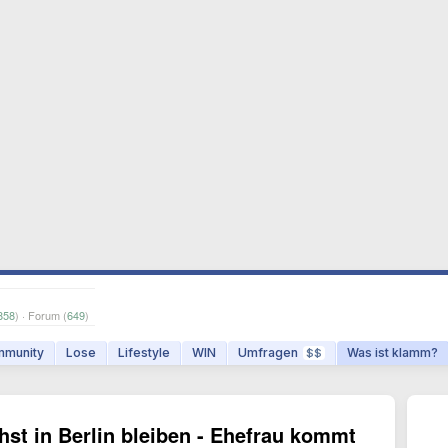
858
) · Forum (
649
)
munity
Lose
Lifestyle
WIN
Umfragen
Was ist klamm?
$$
st in Berlin bleiben - Ehefrau kommt