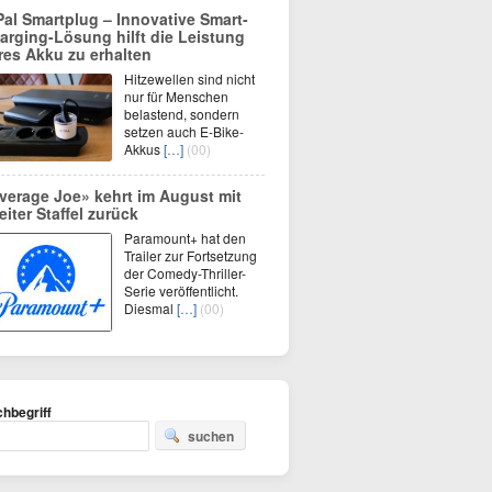
Pal Smartplug – Innovative Smart-
arging-Lösung hilft die Leistung
res Akku zu erhalten
Hitzewellen sind nicht
nur für Menschen
belastend, sondern
setzen auch E-Bike-
Akkus
[…]
(00)
verage Joe» kehrt im August mit
eiter Staffel zurück
Paramount+ hat den
Trailer zur Fortsetzung
der Comedy-Thriller-
Serie veröffentlicht.
Diesmal
[…]
(00)
hbegriff
suchen