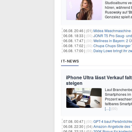
Studioalbums ver
hören, während B
Rusowsky auf 'Bb
Gonzalez spielt
06.08. 20:46 |
(01)
Midea Waschmaschine 8
06.08. 18:33 |
(00)
JONR T5 Pro Saug- und 
06.08. 17:47 |
(00)
Wellness in Bayern: 2 Über
06.08. 17:02 |
(00)
Chupa Chups Stranger T
06.08. 17:00 |
(00)
Daisy Lowe bringt ihr zw
IT-NEWS
iPhone Ultra lässt Verkauf f
steigen
Laut Branchenber
Smartphones im J
Prozent wachsen.
faltbares Smartp
[…]
(00)
07.08. 00:47 |
(00)
GPT-4 baut Persönlichk
06.08. 22:30 |
(04)
Amazon-Angebote des T
06.08. 22:15 |
(01)
200€ Bonus für kostenl