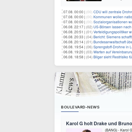
07.08. 00:00 |
(00)
CDU will zentrale Droh
07.08. 00:00 |
(00)
Kommunen wollen nation
07.08. 00:00 |
(00)
Sozialorganisationen w
06.08. 22:17 |
(02)
US-Börsen lassen nach - 
06.08. 20:51 |
(01)
Verteidigungspolitiker 
06.08. 20:33 |
(04)
Bericht: Siemens schafft
06.08. 20:14 |
(01)
Bundesanwaltschaft übe
06.08. 19:54 |
(06)
Sprengstoff-Drohne in L
06.08. 19:20 |
(03)
Warten auf Vereinbarun
06.08. 18:58 |
(04)
Bilger sieht Restrisiko
BOULEVARD-NEWS
Karol G holt Drake und Bruno
(BANG) - Karol G 