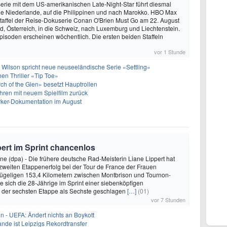
rie mit dem US-amerikanischen Late-Night-Star führt diesmal
die Niederlande, auf die Philippinen und nach Marokko. HBO Max
e Staffel der Reise-Dokuserie Conan O'Brien Must Go am 22. August
, Österreich, in die Schweiz, nach Luxemburg und Liechtenstein.
pisoden erscheinen wöchentlich. Die ersten beiden Staffeln
vor 1 Stunde
 Wilson spricht neue neuseeländische Serie «Settling»
hen Thriller «Tip Toe»
h of the Glen» besetzt Hauptrollen
ren mit neuem Spielfilm zurück
arker-Dokumentation im August
pert im Sprint chancenlos
e (dpa) - Die frühere deutsche Rad-Meisterin Liane Lippert hat
zweiten Etappenerfolg bei der Tour de France der Frauen
hügeligen 153,4 Kilometern zwischen Montbrison und Tournon-
 sich die 28-Jährige im Sprint einer siebenköpfigen
i der sechsten Etappe als Sechste geschlagen
[…]
(01)
vor 7 Stunden
in - UEFA: Ändert nichts an Boykott
nde ist Leipzigs Rekordtransfer