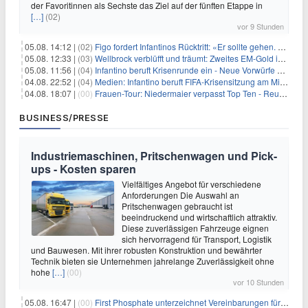
der Favoritinnen als Sechste das Ziel auf der fünften Etappe in
[…]
(02)
vor 9 Stunden
05.08. 14:12 |
(02)
Figo fordert Infantinos Rücktritt: «Er sollte gehen. Jetzt»
05.08. 12:33 |
(03)
Wellbrock verblüfft und träumt: Zweites EM-Gold in Paris
05.08. 11:56 |
(04)
Infantino beruft Krisenrunde ein - Neue Vorwürfe gegen FIFA
04.08. 22:52 |
(04)
Medien: Infantino beruft FIFA-Krisensitzung am Mittwoch ein
04.08. 18:07 |
(00)
Frauen-Tour: Niedermaier verpasst Top Ten - Reusser siegt
BUSINESS/PRESSE
Industriemaschinen, Pritschenwagen und Pick-
ups - Kosten sparen
Vielfältiges Angebot für verschiedene
Anforderungen Die Auswahl an
Pritschenwagen gebraucht ist
beeindruckend und wirtschaftlich attraktiv.
Diese zuverlässigen Fahrzeuge eignen
sich hervorragend für Transport, Logistik
und Bauwesen. Mit ihrer robusten Konstruktion und bewährter
Technik bieten sie Unternehmen jahrelange Zuverlässigkeit ohne
hohe
[…]
(00)
vor 10 Stunden
05.08. 16:47 |
(00)
First Phosphate unterzeichnet Vereinbarungen für nicht zu refundierende Zuwendungen in Höhe von 4,84 Mio. $ von der kanadischen Regierung für Straßeninfrastruktur und Stromübertragungsleitungen