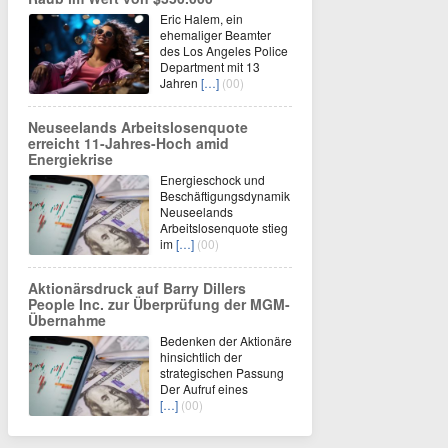
Eric Halem, ein
ehemaliger Beamter
des Los Angeles Police
Department mit 13
Jahren
[…]
(00)
Neuseelands Arbeitslosenquote
erreicht 11-Jahres-Hoch amid
Energiekrise
Energieschock und
Beschäftigungsdynamik
Neuseelands
Arbeitslosenquote stieg
im
[…]
(00)
Aktionärsdruck auf Barry Dillers
People Inc. zur Überprüfung der MGM-
Übernahme
Bedenken der Aktionäre
hinsichtlich der
strategischen Passung
Der Aufruf eines
[…]
(00)