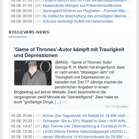
06.08. 01:00 |
(02)
Kassenärzte drängen auf Präventionsoffensive
06.08. 00:30 |
(00)
Sprengstoff-Drohne am Flughafen: «Fremde Mächte» am Werk?
06.08. 00:00 |
(01)
Ifo-Institut für Abschaffung des ermäßigten Mehrwertsteuersatzes
06.08. 00:00 |
(00)
Schulze verteidigt Auftritt mit Hallervorden
BOULEVARD-NEWS
'Game of Thrones'-Autor kämpft mit Traurigkeit
und Depressionen
(BANG) - 'Game of Thrones'-Autor
George R. R. Martin hat eingeräumt, dass
er nach einem "stressigen Jahr" mit
Traurigkeit und Depressionen zu
kämpfen hat. Der 77-Jährige machte die
persönlichen Angaben in einem
Blogbeitrag auf seiner Website. Darin beschreibt er die
vergangenen zwölf Monate als "überwältigend". Zwar habe es
auch "großartige Dinge,
[…]
(00)
vor 10 Stunden
05.08. 20:40 |
(00)
Kölner Zoo Tageskarte mit Rabatt für 18,49€ statt 29,50€ – einlösbar bis Dezember
05.08. 20:33 |
(00)
Schiesser: Bis zu 50% Rabatt im Sale (~600 Artikel zur Auswahl)
05.08. 19:47 |
(01)
Bali Therme inkl. Übernachtung & Frühstück im Premium Hotel (Bad Oeynhausen) ab 89€ p.P.
05.08. 19:30 |
(00)
LEGO Disney Ferkels Geburtstagsspaß (43305) für 29,10€
05.08. 18:30 |
(00)
deuter Waldfuchs 14 Kinderrucksack für 29,99€ – Amber-maple