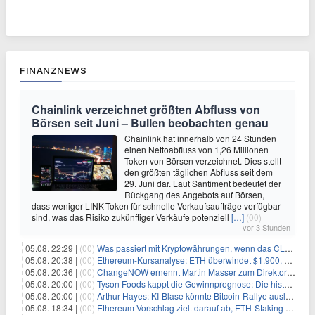
FINANZNEWS
Chainlink verzeichnet größten Abfluss von
Börsen seit Juni – Bullen beobachten genau
Chainlink hat innerhalb von 24 Stunden
einen Nettoabfluss von 1,26 Millionen
Token von Börsen verzeichnet. Dies stellt
den größten täglichen Abfluss seit dem
29. Juni dar. Laut Santiment bedeutet der
Rückgang des Angebots auf Börsen,
dass weniger LINK-Token für schnelle Verkaufsaufträge verfügbar
sind, was das Risiko zukünftiger Verkäufe potenziell
[…]
(00)
vor 3 Stunden
05.08. 22:29 |
(00)
Was passiert mit Kryptowährungen, wenn das CLARITY-Gesetz diese Woche scheitert? Hougan erklärt
05.08. 20:38 |
(00)
Ethereum-Kursanalyse: ETH überwindet $1.900, aber größere Herausforderungen stehen bevor
05.08. 20:36 |
(00)
ChangeNOW ernennt Martin Masser zum Direktor für strategische Partnerschaften
05.08. 20:00 |
(00)
Tyson Foods kappt die Gewinnprognose: Die historische Rinderkrise will einfach nicht enden
05.08. 20:00 |
(00)
Arthur Hayes: KI-Blase könnte Bitcoin-Rallye auslösen
05.08. 18:34 |
(00)
Ethereum-Vorschlag zielt darauf ab, ETH-Staking auf 50 % der Gesamtmenge zu begrenzen