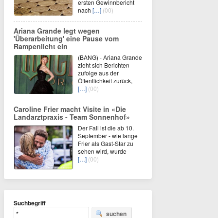
ersten Gewinnbericht
nach
[…]
(00)
Ariana Grande legt wegen
'Überarbeitung' eine Pause vom
Rampenlicht ein
(BANG) - Ariana Grande
zieht sich Berichten
zufolge aus der
Öffentlichkeit zurück,
[…]
(00)
Caroline Frier macht Visite in «Die
Landarztpraxis - Team Sonnenhof»
Der Fall ist die ab 10.
September - wie lange
Frier als Gast-Star zu
sehen wird, wurde
[…]
(00)
Suchbegriff
suchen