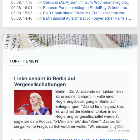
05.08. 17:16 |
(00)
Cardano (ADA) zieht mit 20% Wochenanstieg die Aufmerksamkeit der Händler auf sich
05.08. 16:01 |
(00)
Binance-Partner verklagen RedotPay-Gründer auf fast $473 Millionen
05.08. 15:25 |
(00)
BNB Chain startet "Build the Era" Hackathon zur Entwicklung des offiziellen BNB Agent Studio Marktplatzes
05.08. 14:40 |
(00)
Bafin tauscht Aufsichtsrat von bayerischer Raiffeisenbank aus
TOP-THEMEN
Linke beharrt in Berlin auf
Vergesellschaftungen
Berlin - Die Vorsitzende der Linken, Ines
Schwerdtner, beharrt im Falle einer
Regierungsbeteiligung in Berlin auf
Enteignungen. "Das ist für uns ganz klar:
Es wird mit der Berliner Linken in der
Regierung vergesellschaftet werden",
sagte sie dem Podcast "5-Minuten-Talk" des "Stern". Das sei für
sie gar keine Frage, so Schwerdtner weiter. "Wir müssen
[…]
(02)
vor 2 Stunden
06.08. 01:00 |
(01)
Özdemir spricht sich für Frau als Bundespräsidentin aus