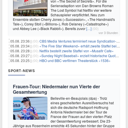
von «The Secret of Secrets». Für die
Serienadaption von Dan Browns Roman
The Lost Symbol hat Netflix vier weitere
Schauspieler verpflichtet. Neu zum
Ensemble stoßen Cherry Jones («Succession», «The Handmaid's
Tale»), Corey Stoll («Billions»), Rob Delaney («Catastrophe»)
und Abbey Lee («Black Rabbit»). Bereits zuvor
[…]
(00)
vor 3 Stunden
05.08. 23:36 |
(00)
CBS Media Ventures terminiert neue Syndication-Formate
05.08. 23:34 |
(00)
«The Five Star Weekend» erhält zweite Staffel bei Peacock
05.08. 23:28 |
(00)
Netflix bestellt zweite Staffel von «Musafir Cafe»
05.08. 23:27 |
(00)
«Sunday Night Baseball» erzielt historische Quotenserie für NBC
05.08. 23:25 |
(00)
HBO und BBC verfilmen Theaterstück «1536»
SPORT-NEWS
Frauen-Tour: Niedermaier nun Vierte der
Gesamtwertung
Belleville-en-Beaujolais (dpa) - Trotz
eines gescheiterten Ausreißversuchs hat
sich die deutsche Radsport-Hoffnung
Antonia Niedermaier bei der Tour de
France der Frauen auf den vierten Platz
der Gesamtwertung verbessert. Die 23-
Jährige aus Rosenheim erreichte 45 Sekunden hinter der Gruppe