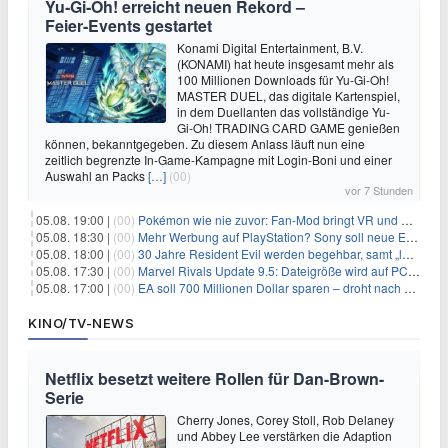
Yu‑Gi‑Oh! erreicht neuen Rekord –
Feier‑Events gestartet
Konami Digital Entertainment, B.V.
(KONAMI) hat heute insgesamt mehr als
100 Millionen Downloads für Yu-Gi-Oh!
MASTER DUEL, das digitale Kartenspiel,
in dem Duellanten das vollständige Yu-
Gi-Oh! TRADING CARD GAME genießen
können, bekanntgegeben. Zu diesem Anlass läuft nun eine
zeitlich begrenzte In-Game-Kampagne mit Login-Boni und einer
Auswahl an Packs
[…]
(00)
vor 7 Stunden
05.08. 19:00 |
(00)
Pokémon wie nie zuvor: Fan-Mod bringt VR und Ego-Perspektive nach Kanto
05.08. 18:30 |
(00)
Mehr Werbung auf PlayStation? Sony soll neue Einnahmequellen prüfen
05.08. 18:00 |
(00)
30 Jahre Resident Evil werden begehbar, samt „lebensgroßem Leon“
05.08. 17:30 |
(00)
Marvel Rivals Update 9.5: Dateigröße wird auf PC und Konsolen deutlich reduziert
05.08. 17:00 |
(00)
EA soll 700 Millionen Dollar sparen – droht nach der Übernahme die nächste Entlassungswelle?
KINO/TV-NEWS
Netflix besetzt weitere Rollen für Dan-Brown-
Serie
Cherry Jones, Corey Stoll, Rob Delaney
und Abbey Lee verstärken die Adaption