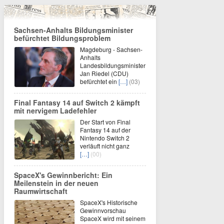
Sachsen-Anhalts Bildungsminister
befürchtet Bildungsproblem
Magdeburg - Sachsen-
Anhalts
Landesbildungsminister
Jan Riedel (CDU)
befürchtet ein
[…]
(03)
Final Fantasy 14 auf Switch 2 kämpft
mit nervigem Ladefehler
Der Start von Final
Fantasy 14 auf der
Nintendo Switch 2
verläuft nicht ganz
[…]
(00)
SpaceX's Gewinnbericht: Ein
Meilenstein in der neuen
Raumwirtschaft
SpaceX's Historische
Gewinnvorschau
SpaceX wird mit seinem