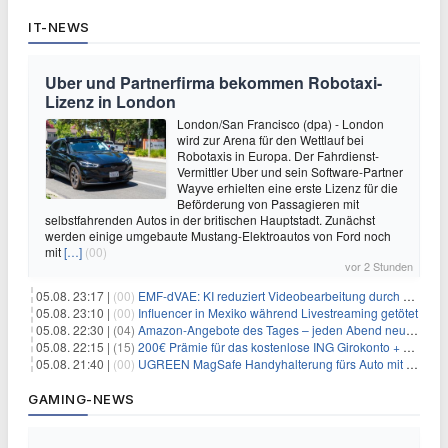
IT-NEWS
Uber und Partnerfirma bekommen Robotaxi-
Lizenz in London
London/San Francisco (dpa) - London
wird zur Arena für den Wettlauf bei
Robotaxis in Europa. Der Fahrdienst-
Vermittler Uber und sein Software-Partner
Wayve erhielten eine erste Lizenz für die
Beförderung von Passagieren mit
selbstfahrenden Autos in der britischen Hauptstadt. Zunächst
werden einige umgebaute Mustang-Elektroautos von Ford noch
mit
[…]
(00)
vor 2 Stunden
05.08. 23:17 |
(00)
EMF-dVAE: KI reduziert Videobearbeitung durch audio-gesteuerte Bildauswahl um 65%
05.08. 23:10 |
(00)
Influencer in Mexiko während Livestreaming getötet
05.08. 22:30 |
(04)
Amazon-Angebote des Tages – jeden Abend neue Deals zum Stöbern
05.08. 22:15 |
(15)
200€ Prämie für das kostenlose ING Girokonto + gratis Visa + 3,75% Zinsen
05.08. 21:40 |
(00)
UGREEN MagSafe Handyhalterung fürs Auto mit 20 N52-Magneten für 7,96€
GAMING-NEWS